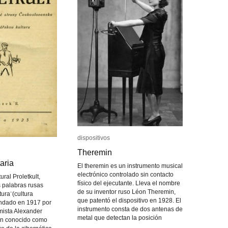
dispositivos
dispositivos
Theremin
Theremin
aria
aria
El theremin es un instrumento musical
electrónico controlado sin contacto
ural Proletkult,
físico del ejecutante. Lleva el nombre
s palabras rusas
de su inventor ruso Léon Theremin,
tura¨(cultura
que patentó el dispositivo en 1928. El
fundado en 1917 por
instrumento consta de dos antenas de
omista Alexander
metal que detectan la posición
én conocido como