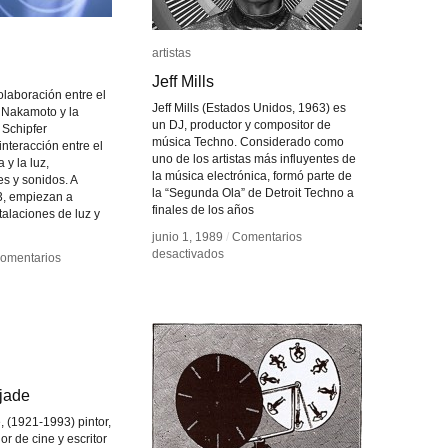
artistas
artistas
Jeff Mills
Jeff Mills
laboración entre el
Jeff Mills (Estados Unidos, 1963) es
 Nakamoto y la
un DJ, productor y compositor de
 Schipfer
música Techno. Considerado como
interacción entre el
uno de los artistas más influyentes de
 y la luz,
la música electrónica, formó parte de
 y sonidos. A
la “Segunda Ola” de Detroit Techno a
3, empiezan a
finales de los años
stalaciones de luz y
junio 1, 1989
junio 1, 1989
/
/
Comentarios
Comentarios
en
en
desactivados
desactivados
omentarios
omentarios
Jeff
Jeff
Mills
Mills
tak
tak
jade
jade
 (1921-1993) pintor,
or de cine y escritor