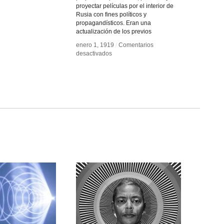
proyectar películas por el interior de
Rusia con fines políticos y
propagandísticos. Eran una
actualización de los previos
enero 1, 1919
enero 1, 1919
/
/
Comentarios
Comentarios
en
en
desactivados
desactivados
Cine-
Cine-
trenes
trenes
de
de
agitación
agitación