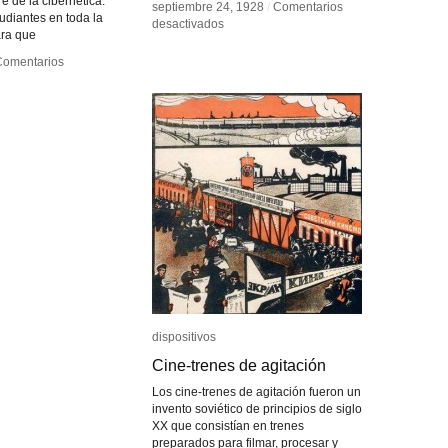
e de la cibernética.
septiembre 24, 1928
septiembre 24, 1928
/
/
Comentarios
Comentarios
udiantes en toda la
en
en
desactivados
desactivados
ara que
Theremin
Theremin
Comentarios
Comentarios
ura
ura
taria
taria
dispositivos
dispositivos
Cine-trenes de agitación
Cine-trenes de agitación
Los cine-trenes de agitación fueron un
invento soviético de principios de siglo
XX que consistían en trenes
preparados para filmar, procesar y