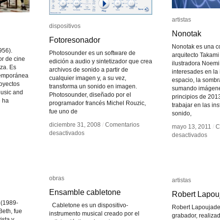
artistas
artistas
dispositivos
dispositivos
Nonotak
Nonotak
Fotoresonador
Fotoresonador
Nonotak es una co
956).
Photosounder es un software de
arquitecto Takami
or de cine
edición a audio y sintetizador que crea
ilustradora Noemi
za. Es
archivos de sonido a partir de
interesades en la 
temporánea
cualquier imagen y, a su vez,
espacio, la sombra
royectos
transforma un sonido en imagen.
sumando imágenes
usic and
Photosounder, diseñado por el
principios de 201
e ha
programador francés Michel Rouzic,
trabajar en las in
fue uno de
sonido,
diciembre 31, 2008
diciembre 31, 2008
/
/
Comentarios
Comentarios
mayo 13, 2011
mayo 13, 2011
/
/
C
C
en
en
desactivados
desactivados
en
en
desactivados
desactivados
Fotoresonador
Fotoresonador
Nono
Nono
obras
obras
artistas
artistas
Ensamble cabletone
Ensamble cabletone
Robert Lapou
Robert Lapou
 (1989-
Cabletone es un dispositivo-
Robert Lapoujade,
Beth, fue
instrumento musical creado por el
grabador, realizad
ista y