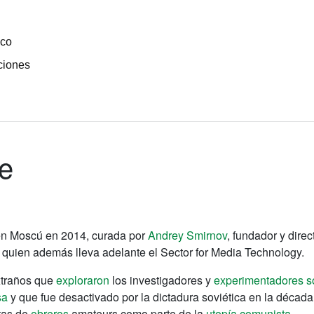
ico
ciones
e
 en Moscú en 2014, curada por
Andrey Smirnov
, fundador y direc
quien además lleva adelante el Sector for Media Technology.
extraños que
exploraron
los investigadores y
experimentadores s
sa
y que fue desactivado por la dictadura soviética en la décad
tas de
obreros
amateurs como parte de la
utopía comunista
.