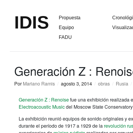
IDIS
Propuesta
Cronológ
Equipo
Visualiza
FADU
Generación Z : Renois
Por
Mariano Ramis
/
agosto 3, 2014
/
obras
/
Rusia
/
Generación Z : Renoise
fue una exhibición realizada
Electroacoustic Music
del Moscow State Conservatory 
La exhibición reunió equipos de sonido originales y 
durante el período de 1917 a 1929 de la
revolución ru
experiencias de
música ruidista
realizadas por orques