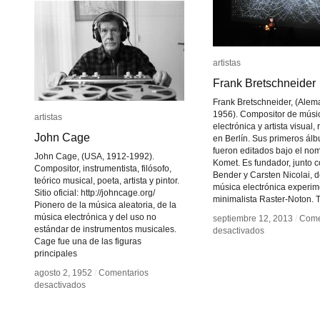
artistas
artistas
Frank Bretschneider
Frank Bretschneider
Frank Bretschneider, (Alem
1956). Compositor de músi
artistas
artistas
electrónica y artista visual,
John Cage
John Cage
en Berlín. Sus primeros ál
fueron editados bajo el no
John Cage, (USA, 1912-1992).
Komet. Es fundador, junto c
Compositor, instrumentista, filósofo,
Bender y Carsten Nicolai, d
teórico musical, poeta, artista y pintor.
música electrónica experim
Sitio oficial: http://johncage.org/
minimalista Raster-Noton. 
Pionero de la música aleatoria, de la
música electrónica y del uso no
septiembre 12, 2013
septiembre 12, 2013
/
/
Come
Come
estándar de instrumentos musicales.
en
en
desactivados
desactivados
Cage fue una de las figuras
Frank
Frank
principales
Bretschneider
Bretschneider
agosto 2, 1952
agosto 2, 1952
/
/
Comentarios
Comentarios
en
en
desactivados
desactivados
John
John
Cage
Cage