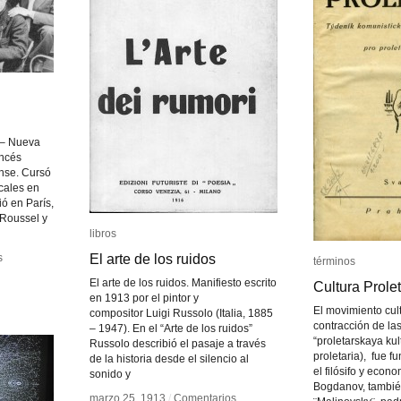
 – Nueva
ancés
nse. Cursó
cales en
ió en París,
 Roussel y
libros
libros
El arte de los ruidos
El arte de los ruidos
s
s
términos
términos
El arte de los ruidos. Manifiesto escrito
Cultura Prolet
Cultura Prolet
en 1913 por el pintor y
El movimiento cult
compositor Luigi Russolo (Italia, 1885
contracción de la
– 1947). En el “Arte de los ruidos”
“proletarskaya kul
Russolo describió el pasaje a través
proletaria), fue 
de la historia desde el silencio al
el filósifo y econ
sonido y
Bogdanov, tambi
marzo 25, 1913
marzo 25, 1913
/
/
Comentarios
Comentarios