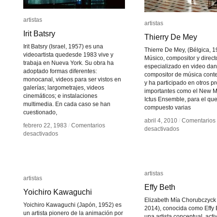
artistas
artistas
artistas
artistas
Irit Batsry
Irit Batsry
Thierry De Mey
Thierry De Mey
Irit Batsry (Israel, 1957) es una
Thierre De Mey, (Bélgica, 1
videoartista quedesde 1983 vive y
Músico, compositor y direct
trabaja en Nueva York. Su obra ha
especializado en video dan
adoptado formas diferentes:
compositor de música con
monocanal, videos para ser vistos en
y ha participado en otros p
galerías; largometrajes, videos
importantes como el New M
cinemáticos; e instalaciones
Ictus Ensemble, para el qu
multimedia. En cada caso se han
compuesto varias
cuestionado,
abril 4, 2010
abril 4, 2010
/
/
Comentarios
Comentarios
febrero 22, 1983
febrero 22, 1983
/
/
Comentarios
Comentarios
en
en
desactivados
desactivados
en
en
desactivados
desactivados
Thierry
Thierry
Irit
Irit
De
De
Batsry
Batsry
Mey
Mey
artistas
artistas
artistas
artistas
Effy Beth
Effy Beth
Yoichiro Kawaguchi
Yoichiro Kawaguchi
Elizabeth Mía Chorubczyck
Yoichiro Kawaguchi (Japón, 1952) es
2014), conocida como Effy 
un artista pionero de la animación por
una artista conceptual, activ