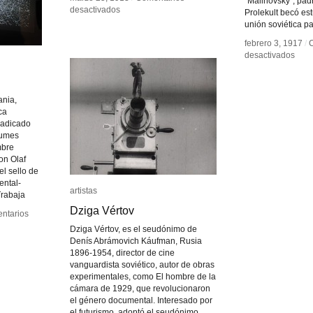
¨Malinovsky¨, padr
en
en
desactivados
desactivados
Prolekult becó est
El
El
unión soviética p
arte
arte
febrero 3, 1917
febrero 3, 1917
/
/
de
de
en
en
desactivados
desactivados
los
los
Cult
Cult
ruidos
ruidos
Prole
Prole
ania,
ca
 radicado
bumes
mbre
on Olaf
el sello de
ental-
artistas
artistas
Trabaja
Dziga Vértov
Dziga Vértov
ntarios
ntarios
Dziga Vértov, es el seudónimo de
Denís Abrámovich Káufman, Rusia
1896-1954, director de cine
vanguardista soviético, autor de obras
experimentales, como El hombre de la
cámara de 1929, que revolucionaron
el género documental. Interesado por
el futurismo, adoptó el seudónimo