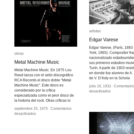
artistas
artistas
Edgar Varese
Edgar Varese
Edgar Varese, (París, 1883
York, 1965). Compositor fr
obras
obras
nacionalizado estadounide
Metal Machine Music
Metal Machine Music
sus primeros estudios musi
Turín. A partir de 1903 resid
Metal Machine Music. En 1975 Lou
en donde fue alumno de A.
Reed lanza con el sello discográfico
de V. D’Indy en la Schola
RCA Records el disco doble “Metal
Machine Music”. Este disco es
julio 16, 1932
julio 16, 1932
/
/
Comentario
Comentario
considerado por la crítica
en
en
desactivados
desactivados
especializada como el peor disco de
Edgar
Edgar
la historia del rock. Otras críticas lo
Varese
Varese
septiembre 25, 1975
septiembre 25, 1975
/
/
Comentarios
Comentarios
en
en
desactivados
desactivados
Metal
Metal
Machine
Machine
Music
Music