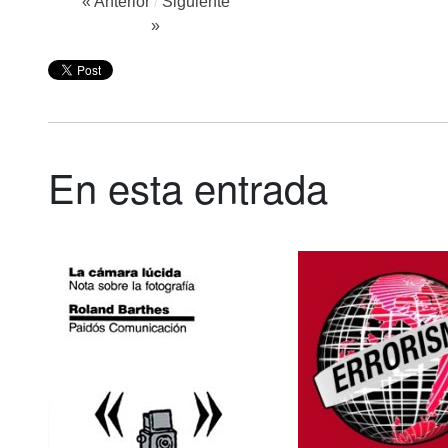
« Anterior
/
Siguiente
»
En esta entrada