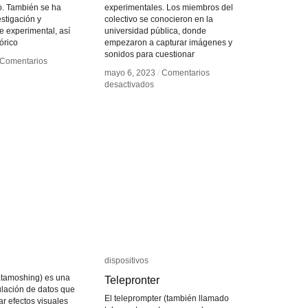
o. También se ha
experimentales. Los miembros del
estigación y
colectivo se conocieron en la
 experimental, así
universidad pública, donde
órico
empezaron a capturar imágenes y
sonidos para cuestionar
Comentarios
Comentarios
mayo 6, 2023
mayo 6, 2023
/
/
Comentarios
Comentarios
olm
olm
en
en
desactivados
desactivados
Antes
Antes
e
e
muerto
muerto
cine
cine
dispositivos
dispositivos
atamoshing) es una
Telepronter
Telepronter
lación de datos que
El teleprompter (también llamado
ear efectos visuales