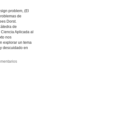
sign problem, (El
problemas de
ees Dorst.
Cátedra de
 Ciencia Aplicada al
xto nos
n explorar un tema
y descuidado en
mentarios
mentarios
s
s
t
t