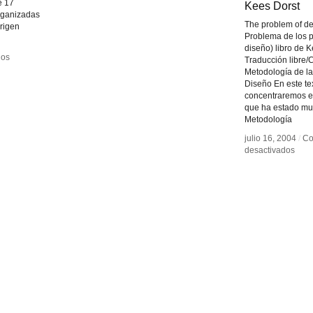
e 17
Kees Dorst
Kees Dorst
organizadas
The problem of de
origen
Problema de los 
diseño) libro de K
ios
ios
Traducción libre/
Metodología de la
Diseño En este te
concentraremos e
que ha estado mu
Metodología
julio 16, 2004
julio 16, 2004
/
/
Co
Co
en
en
desactivados
desactivados
Kee
Kee
Dors
Dors