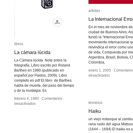
artistas
artistas
La Internacional Erro
La Internacional Erro
En el mes de noviembre de
ciudad de Buenos Aires, Ar
fundó la “Internacional Error
movimiento internacional q
libros
libros
reivindica el error como una
La cámara lúcida
La cámara lúcida
de vida. Compuesta por mi
Argentina, Brasil, Bolivia, C
La Cámara lúcida. Nota sobre la
Colombia,
fotografía, Libro escrito por Roland
Barthes en 1980 (publicado en
enero 1, 2005
enero 1, 2005
/
/
Comentario
Comentario
en
en
español por Paidos, 2009). Libro
desactivados
desactivados
La
La
completo en pdf El libro de Barthes
Internacional
Internacional
habla de muerte, del paso del tiempo
Errorista
Errorista
y de la nostalgia. Es
febrero 4, 1980
febrero 4, 1980
/
/
Comentarios
Comentarios
términos
términos
en
en
desactivados
desactivados
La
La
Haiku
Haiku
cámara
cámara
lúcida
lúcida
un viejo estanque al zambul
rana ruido del agua Matsu
(1644 – 1694) El haiku es