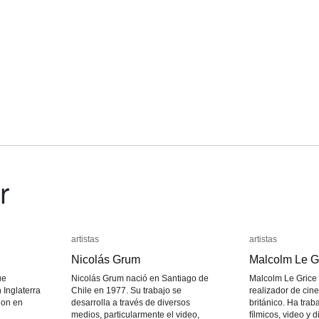
r
artistas
artistas
artistas
artistas
Nicolás Grum
Nicolás Grum
Malcolm Le G
Malcolm Le G
ue
Nicolás Grum nació en Santiago de
Malcolm Le Grice
 Inglaterra
Chile en 1977. Su trabajo se
realizador de cin
don en
desarrolla a través de diversos
británico. Ha tra
medios, particularmente el video,
fílmicos, video y 