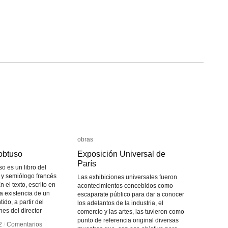
obras
obras
 obtuso
 obtuso
Exposición Universal de
Exposición Universal de
París
París
so es un libro del
a y semiólogo francés
Las exhibiciones universales fueron
 el texto, escrito en
acontecimientos concebidos como
a existencia de un
escaparate público para dar a conocer
tido, a partir del
los adelantos de la industria, el
nes del director
comercio y las artes, las tuvieron como
punto de referencia original diversas
2
2
/
/
Comentarios
Comentarios