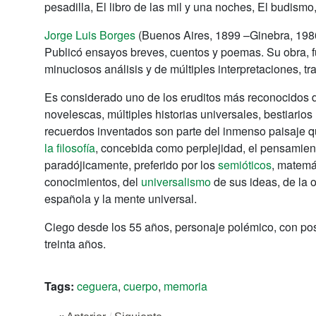
pesadilla, El libro de las mil y una noches, El budism
Jorge Luis Borges
(Buenos Aires, 1899 –Ginebra, 1986)
Publicó ensayos breves, cuentos y poemas. Su obra, f
minuciosos análisis y de múltiples interpretaciones, t
Es considerado uno de los eruditos más reconocidos d
novelescas, múltiples historias universales, bestiarios 
recuerdos inventados son parte del inmenso paisaje qu
la filosofía
, concebida como perplejidad, el pensamien
paradójicamente, preferido por los
semióticos
, matemát
conocimientos, del
universalismo
de sus ideas, de la 
española y la mente universal.
Ciego desde los 55 años, personaje polémico, con post
treinta años.
Tags:
ceguera
,
cuerpo
,
memoria