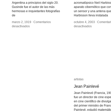
Argentina a principios del siglo 20.
acromatópsico Neil Harbiss
Gusinde fue el autor de las más
aparato cibernético que con
hermosas e inquietantes fotografías
un sensor y una antena qu
de
Harbisson lleva instalada
marzo 2, 1919
marzo 2, 1919
/
/
Comentarios
Comentarios
octubre 4, 2003
octubre 4, 2003
/
/
Comentar
Comentar
en
en
en
en
desactivados
desactivados
desactivados
desactivados
Martin
Martin
Eyeborg
Eyeborg
Gusinde
Gusinde
artistas
artistas
Jean Painlevé
Jean Painlevé
Jean Painlevé (Francia, 19
fue un director de cine esp
en cine científico de divulg
del primer ministro de Fran
Painlevé, estudió matemáti