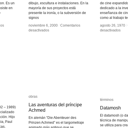
on. Es un
dibujo, escultura e instalaciones. En la
de cine expandid
siste en
mayoría de sus proyectos está
dedicado a la inv
e
presente la ironía, o la subversión de
enseñanza de cine
signos
como al trabajo te
ios
ios
noviembre 6, 2000
noviembre 6, 2000
/
/
Comentarios
Comentarios
agosto 26, 1970
agosto 26, 1970
/
/
en
en
en
en
desactivados
desactivados
desactivados
desactivados
Nicolás
Nicolás
Malc
Malc
Grum
Grum
Le
Le
Gric
Gric
obras
obras
términos
términos
Las aventuras del príncipe
Las aventuras del príncipe
02 – 1989)
Datamosh
Datamosh
Achmed
Achmed
ecializado
El datamosh (o d
ación. Hijo
En alemán “Die Abenteuer des
técnica de manipu
cia, Paul
Prinzen Achmed” es el largometraje
se utiliza para cr
cas,
animado más antiguo que se