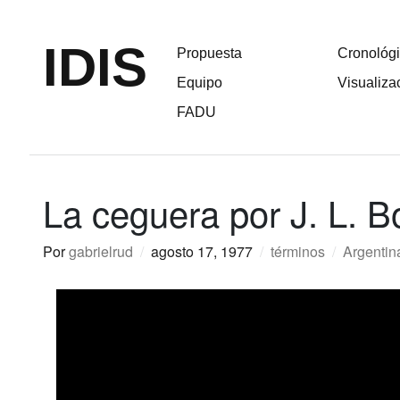
IDIS
Propuesta
Cronológ
Equipo
Visualiza
FADU
La ceguera por J. L. B
Por
gabrielrud
/
agosto 17, 1977
/
términos
/
Argentin