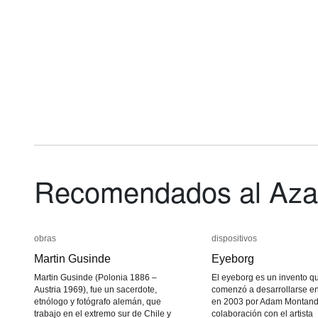
Recomendados al Aza
obras
obras
dispositivos
dispositivos
Martin Gusinde
Martin Gusinde
Eyeborg
Eyeborg
Martin Gusinde (Polonia 1886 –
El eyeborg es un invento q
Austria 1969), fue un sacerdote,
comenzó a desarrollarse en
etnólogo y fotógrafo alemán, que
en 2003 por Adam Montan
trabajo en el extremo sur de Chile y
colaboración con el artista