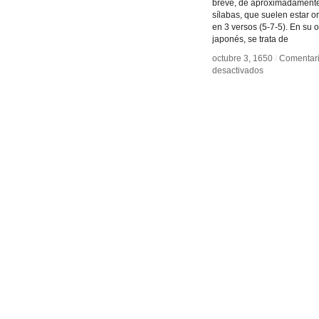
breve, de aproximadament
sílabas, que suelen estar 
en 3 versos (5-7-5). En su 
japonés, se trata de
octubre 3, 1650
octubre 3, 1650
/
/
Comentar
Comentar
en
en
desactivados
desactivados
Haiku
Haiku