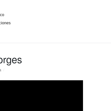
ico
ciones
orges
a
/