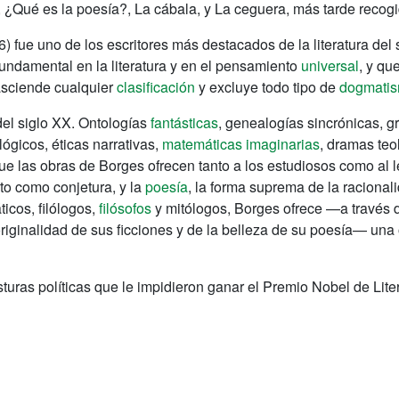
o, ¿Qué es la poesía?, La cábala, y La ceguera, más tarde recog
 fue uno de los escritores más destacados de la literatura del 
undamental en la literatura y en el pensamiento
universal
, y qu
rasciende cualquier
clasificación
y excluye todo tipo de
dogmati
el siglo XX. Ontologías
fantásticas
, genealogías sincrónicas, 
lógicos, éticas narrativas,
matemáticas imaginarias
, dramas teo
e las obras de Borges ofrecen tanto a los estudiosos como al le
to como conjetura, y la
poesía
, la forma suprema de la racionali
icos, filólogos,
filósofos
y mitólogos, Borges ofrece —a través d
originalidad de sus ficciones y de la belleza de su poesía— una
uras políticas que le impidieron ganar el Premio Nobel de Liter