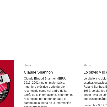
libros
libros
libros
libros
Claude Shannon
Claude Shannon
Lo obvio y lo
Lo obvio y lo
Claude Elwood Shannon (EEUU
Lo obvio y lo obtu
1916 2001) fue un matemático,
escritor, ensayist
ingeniero eléctrico y criptógrafo
Roland Barthes. En
reconocido como «el padre de la
1982, se plantea l
teoría de la información». Shannon es
tercer nivel de sen
reconocido por haber fundado el
análisis de imáge
campo de la teoría de la información
noviembre 9, 198
noviembre 9, 198