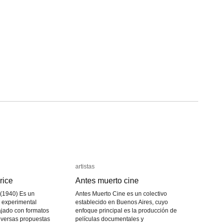
artistas
artistas
rice
rice
Antes muerto cine
Antes muerto cine
 (1940) Es un
Antes Muerto Cine es un colectivo
e experimental
establecido en Buenos Aires, cuyo
bajado con formatos
enfoque principal es la producción de
diversas propuestas
películas documentales y