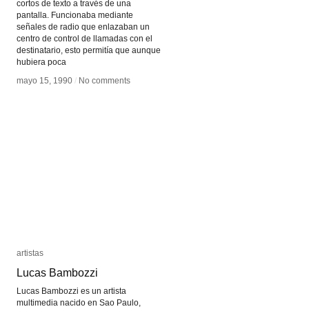
cortos de texto a través de una
pantalla. Funcionaba mediante
señales de radio que enlazaban un
centro de control de llamadas con el
destinatario, esto permitía que aunque
hubiera poca
mayo 15, 1990
mayo 15, 1990
/
/
No comments
No comments
artistas
artistas
Lucas Bambozzi
Lucas Bambozzi
Lucas Bambozzi es un artista
multimedia nacido en Sao Paulo,