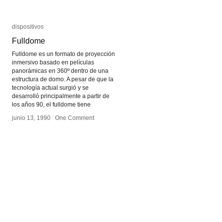
dispositivos
dispositivos
Fulldome
Fulldome
Fulldome es un formato de proyección
inmersivo basado en películas
panorámicas en 360º dentro de una
estructura de domo. A pesar de que la
tecnología actual surgió y se
desarrolló principalmente a partir de
los años 90, el fulldome tiene
junio 13, 1990
junio 13, 1990
/
/
One Comment
One Comment