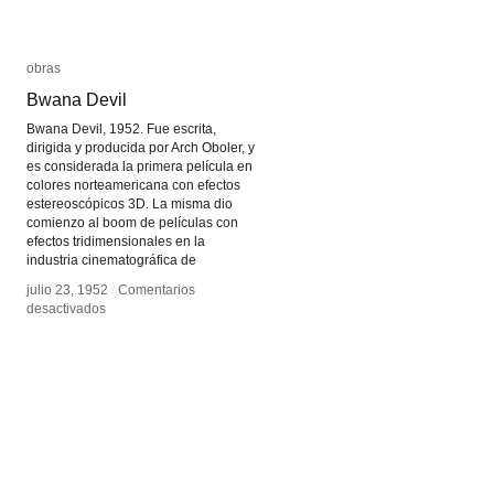
obras
obras
Bwana Devil
Bwana Devil
Bwana Devil, 1952. Fue escrita,
dirigida y producida por Arch Oboler, y
es considerada la primera película en
colores norteamericana con efectos
estereoscópicos 3D. La misma dio
comienzo al boom de películas con
efectos tridimensionales en la
industria cinematográfica de
julio 23, 1952
julio 23, 1952
/
/
Comentarios
Comentarios
en
en
desactivados
desactivados
Bwana
Bwana
Devil
Devil