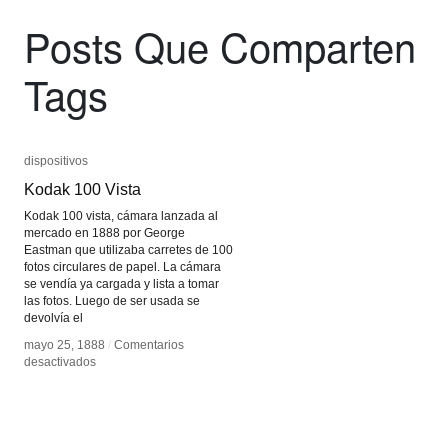
Posts Que Comparten
Tags
dispositivos
dispositivos
Kodak 100 Vista
Kodak 100 Vista
Kodak 100 vista, cámara lanzada al
mercado en 1888 por George
Eastman que utilizaba carretes de 100
fotos circulares de papel. La cámara
se vendía ya cargada y lista a tomar
las fotos. Luego de ser usada se
devolvía el
mayo 25, 1888
mayo 25, 1888
/
/
Comentarios
Comentarios
en
en
desactivados
desactivados
Kodak
Kodak
100
100
Vista
Vista