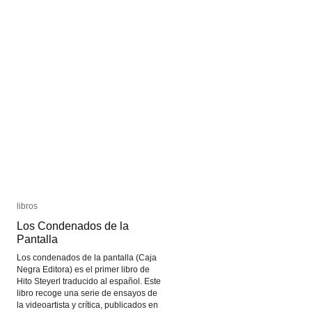
libros
libros
Los Condenados de la
Los Condenados de la
Pantalla
Pantalla
Los condenados de la pantalla (Caja
Negra Editora) es el primer libro de
Hito Steyerl traducido al español. Este
libro recoge una serie de ensayos de
la videoartista y crítica, publicados en