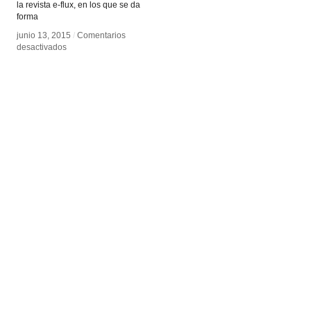
la revista e-flux, en los que se da
forma
junio 13, 2015
junio 13, 2015
/
/
Comentarios
Comentarios
en
en
desactivados
desactivados
Los
Los
Condenados
Condenados
de
de
la
la
Pantalla
Pantalla