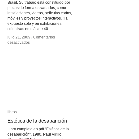
Brasil. Su trabajo está constituido por
piezas de formatos variados, como
instalaciones, videos, películas cortas,
móviles y proyectos interactivos. Ha
expuesto solo y en exhibiciones
colectivas en más de 40
julio 21, 2009
julio 21, 2009
/
/
Comentarios
Comentarios
en
en
desactivados
desactivados
Lucas
Lucas
Bambozzi
Bambozzi
libros
libros
Estética de la desaparición
Estética de la desaparición
Libro completo en pdf “Estética de la
desaparición”, 1980, Paul Virilio