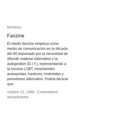
términos
términos
Fanzine
Fanzine
El medio fanzine empieza como
medio de comunicación en la década
del 80 impulsado por la necesidad de
difundir material alternativo y la
autogestión (D.I.Y.), representando a
la escena LGBT, movimientos
anarquistas, hardcore, historietas y
periodismo alternativo. Podría decirse
que
octubre 22, 1980
octubre 22, 1980
/
/
Comentarios
Comentarios
en
en
desactivados
desactivados
Fanzine
Fanzine