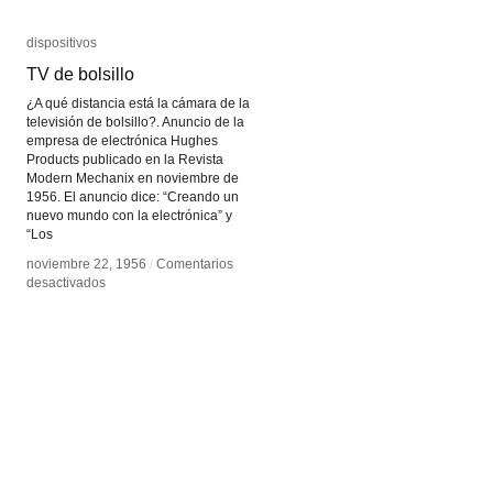
dispositivos
dispositivos
TV de bolsillo
TV de bolsillo
¿A qué distancia está la cámara de la
televisión de bolsillo?. Anuncio de la
empresa de electrónica Hughes
Products publicado en la Revista
Modern Mechanix en noviembre de
1956. El anuncio dice: “Creando un
nuevo mundo con la electrónica” y
“Los
noviembre 22, 1956
noviembre 22, 1956
/
/
Comentarios
Comentarios
en
en
desactivados
desactivados
TV
TV
de
de
bolsillo
bolsillo