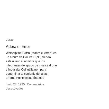
obras
obras
Adora el Error
Adora el Error
Worship the Glitch (“adora el error”) es
un album de Coil vs ELpH, siendo
este ultimo el nombre que los
integrantes del grupo de musica drone
e industrial Coil utilizaron para
denominar al conjunto de fallas,
errores y glitches autónomos
junio 28, 1995
junio 28, 1995
/
/
Comentarios
Comentarios
en
en
desactivados
desactivados
Adora
Adora
el
el
Error
Error