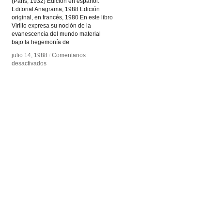
(Paris, 1932) Edición en español.
Editorial Anagrama, 1988 Edición
original, en francés, 1980 En este libro
Virilio expresa su noción de la
evanescencia del mundo material
bajo la hegemonía de
julio 14, 1988
julio 14, 1988
/
/
Comentarios
Comentarios
en
en
desactivados
desactivados
Estética
Estética
de
de
la
la
desaparición
desaparición