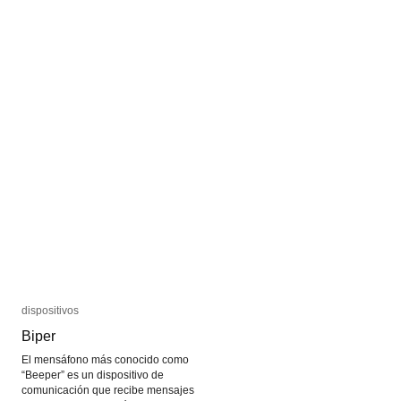
Are
Are
in
in
Open
Open
Circuits
Circuits
dispositivos
dispositivos
Biper
Biper
El mensáfono más conocido como
“Beeper” es un dispositivo de
comunicación que recibe mensajes