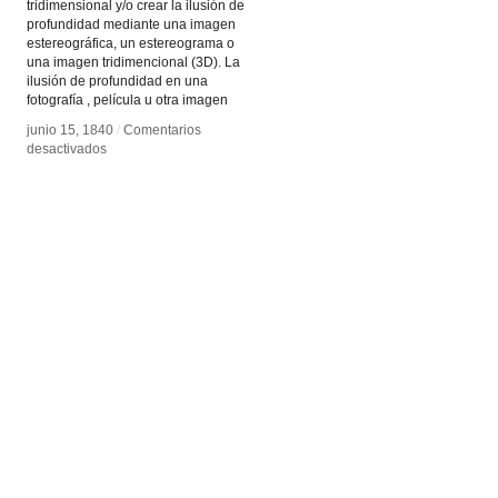
tridimensional y/o crear la ilusión de
profundidad mediante una imagen
estereográfica, un estereograma o
una imagen tridimencional (3D). La
ilusión de profundidad en una
fotografía , película u otra imagen
junio 15, 1840
junio 15, 1840
/
/
Comentarios
Comentarios
en
en
desactivados
desactivados
Estereoscopía
Estereoscopía