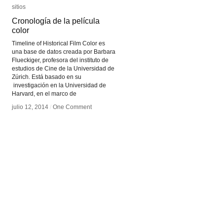
sitios
sitios
Cronología de la película
Cronología de la película
color
color
Timeline of Historical Film Color es
una base de datos creada por Barbara
Flueckiger, profesora del instituto de
estudios de Cine de la Universidad de
Zúrich. Está basado en su
investigación en la Universidad de
Harvard, en el marco de
julio 12, 2014
julio 12, 2014
/
/
One Comment
One Comment