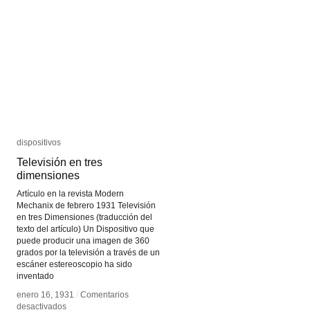
dispositivos
dispositivos
Televisión en tres
Televisión en tres
dimensiones
dimensiones
Artículo en la revista Modern
Mechanix de febrero 1931 Televisión
en tres Dimensiones (traducción del
texto del artículo) Un Dispositivo que
puede producir una imagen de 360
grados por la televisión a través de un
escáner estereoscopio ha sido
inventado
enero 16, 1931
enero 16, 1931
/
/
Comentarios
Comentarios
en
en
desactivados
desactivados