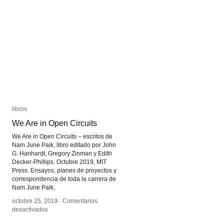
libros
libros
We Are in Open Circuits
We Are in Open Circuits
We Are in Open Circuits – escritos de
Nam June Paik, libro editado por John
G. Hanhardt, Gregory Zinman y Edith
Decker-Phillips. Octubre 2019, MIT
Press. Ensayos, planes de proyectos y
correspondencia de toda la carrera de
Nam June Paik,
octubre 25, 2019
octubre 25, 2019
/
/
Comentarios
Comentarios
en
en
desactivados
desactivados
We
We