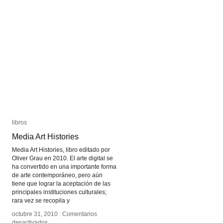
libros
libros
Media Art Histories
Media Art Histories
Media Art Histories, libro editado por
Oliver Grau en 2010. El arte digital se
ha convertido en una importante forma
de arte contemporáneo, pero aún
tiene que lograr la aceptación de las
principales instituciones culturales;
rara vez se recopila y
octubre 31, 2010
octubre 31, 2010
/
/
Comentarios
Comentarios
en
en
desactivados
desactivados