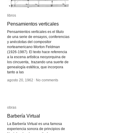
libros
libros
Pensamientos verticales
Pensamientos verticales
Pensamientos verticales es el título
de una serie de ensayos, conferencias
y anécdotas del compositor
norteamericano Morton Feldman
(1926-1987). El texto hace referencia
a la escena artística neoyorquina de
los cincuenta, trazando una suerte de
genealogía estética, que incorpora
tanto a las
agosto 20, 1962
agosto 20, 1962
/
/
No comments
No comments
obras
obras
Barbería Virtual
Barbería Virtual
La Barbería Virtual es una famosa
experiencia sonora de principios de