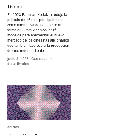
16 mm
16 mm
En 1923 Eastman Kodak introdujo la
película de 16 mm, principalmente
como alternativa de bajo costo al
formato 35 mm. Además lanzó
modelos para aprovechar el nuevo
mercado de los cineastas aficionados
que también favorecerá la producción
de cine independiente
junio 3, 1923
junio 3, 1923
/
/
Comentarios
Comentarios
en
en
desactivados
desactivados
16
16
mm
mm
artistas
artistas