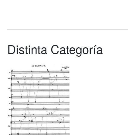
Ed
Ed
Emshwiller
Emshwiller
Distinta Categoría