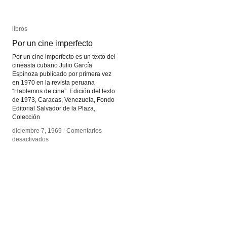
libros
libros
Por un cine imperfecto
Por un cine imperfecto
Por un cine imperfecto es un texto del
cineasta cubano Julio García
Espinoza publicado por primera vez
en 1970 en la revista peruana
“Hablemos de cine”. Edición del texto
de 1973, Caracas, Venezuela, Fondo
Editorial Salvador de la Plaza,
Colección
diciembre 7, 1969
diciembre 7, 1969
/
/
Comentarios
Comentarios
en
en
desactivados
desactivados
Por
Por
un
un
cine
cine
imperfecto
imperfecto