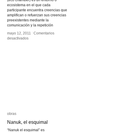
ecosistema en el que cada
participante encuentra creencias que
amplifican o refuerzan sus creencias
preexistentes mediante la
comunicación y la repetición
mayo 12, 2011
mayo 12, 2011
/
/
Comentarios
Comentarios
en
en
desactivados
desactivados
Cámara
Cámara
de
de
eco
eco
(redes)
(redes)
obras
obras
Nanuk, el esquimal
Nanuk, el esquimal
“Nanuk el esquimal” es