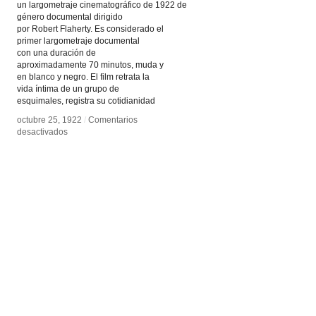
un largometraje cinematográfico de 1922 de
género documental dirigido
por Robert Flaherty. Es considerado el
primer largometraje documental
con una duración de
aproximadamente 70 minutos, muda y
en blanco y negro. El film retrata la
vida íntima de un grupo de
esquimales, registra su cotidianidad
octubre 25, 1922
/
Comentarios
en
octubre 25, 1922
desactivados
/
Comentarios
en
Nanuk,
desactivados
Nanuk,
el
el
esquimal
esquimal