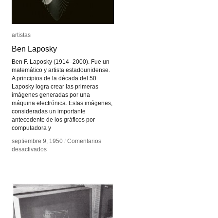
artistas
artistas
Ben Laposky
Ben Laposky
Ben F. Laposky (1914–2000). Fue un
matemático y artista estadounidense.
A principios de la década del 50
Laposky logra crear las primeras
imágenes generadas por una
máquina electrónica. Estas imágenes,
consideradas un importante
antecedente de los gráficos por
computadora y
septiembre 9, 1950
septiembre 9, 1950
/
/
Comentarios
Comentarios
en
en
desactivados
desactivados
Ben
Ben
Laposky
Laposky