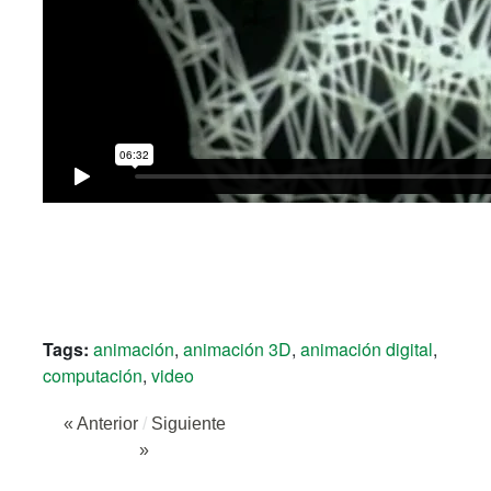
Tags:
animación
,
animación 3D
,
animación digital
,
computación
,
video
« Anterior
/
Siguiente
»