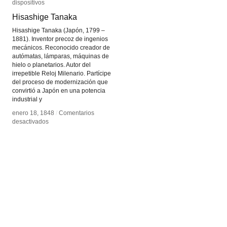
dispositivos
dispositivos
Hisashige Tanaka
Hisashige Tanaka
Hisashige Tanaka (Japón, 1799 –
1881). Inventor precoz de ingenios
mecánicos. Reconocido creador de
autómatas, lámparas, máquinas de
hielo o planetarios. Autor del
irrepetible Reloj Milenario. Partícipe
del proceso de modernización que
convirtió a Japón en una potencia
industrial y
enero 18, 1848
enero 18, 1848
/
/
Comentarios
Comentarios
en
en
desactivados
desactivados
Hisashige
Hisashige
Tanaka
Tanaka