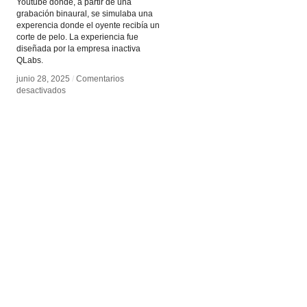
Youtube donde, a partir de una
grabación binaural, se simulaba una
experencia donde el oyente recibía un
corte de pelo. La experiencia fue
diseñada por la empresa inactiva
QLabs.
junio 28, 2025
junio 28, 2025
/
/
Comentarios
Comentarios
en
en
desactivados
desactivados
Barbería
Barbería
Virtual
Virtual