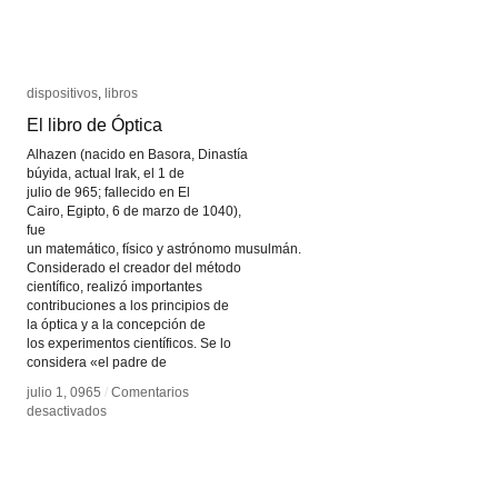
dispositivos
dispositivos
,
libros
libros
El libro de Óptica
El libro de Óptica
Alhazen (nacido en Basora, Dinastía
búyida, actual Irak, el 1 de
julio de 965; fallecido en El
Cairo, Egipto, 6 de marzo de 1040),
fue
un matemático, físico y astrónomo musulmán.
Considerado el creador del método
científico, realizó importantes
contribuciones a los principios de
la óptica y a la concepción de
en
julio 1, 0965
/
Comentarios desactivados
los experimentos científicos. Se lo
El
considera «el padre de
libro
de
julio 1, 0965
/
Comentarios
en
Óptica
desactivados
El
libro
de
Óptica