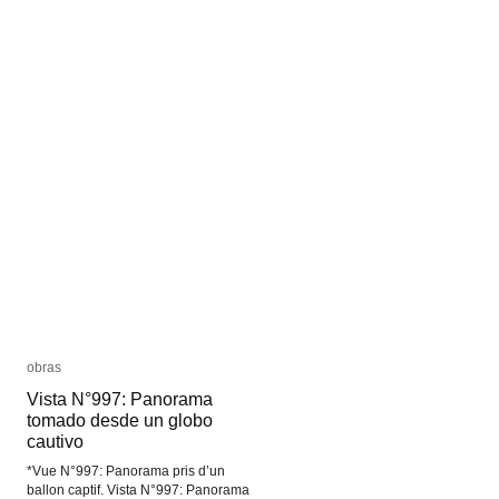
obras
obras
Vista N°997: Panorama
Vista N°997: Panorama
tomado desde un globo
tomado desde un globo
cautivo
cautivo
*Vue N°997: Panorama pris d’un
ballon captif. Vista N°997: Panorama