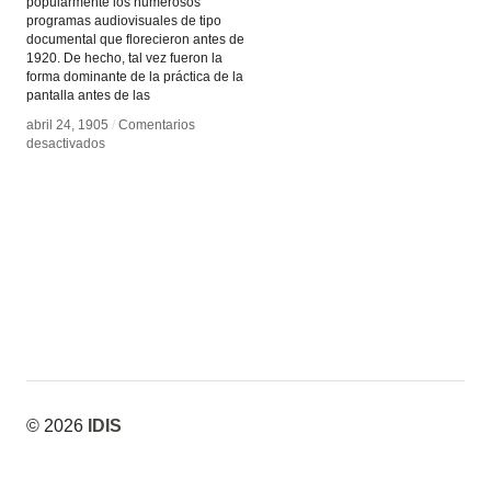
popularmente los numerosos
programas audiovisuales de tipo
documental que florecieron antes de
1920. De hecho, tal vez fueron la
forma dominante de la práctica de la
pantalla antes de las
abril 24, 1905
abril 24, 1905
/
/
Comentarios
Comentarios
en
en
desactivados
desactivados
Conferencias
Conferencias
Ilustradas
Ilustradas
© 2026
IDIS