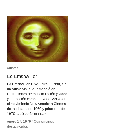
Charles
Charles
Csuri
Csuri
artistas
artistas
Ed Emshwiller
Ed Emshwiller
Ed Emshwiller, USA, 1925 – 1990, fue
un artista visual que trabajó en
ilustraciones de ciencia ficción y video
y animación computarizada. Activo en
el movimiento New American Cinema
de la década de 1960 y principios de
1970, creó performances
enero 17, 1979
enero 17, 1979
/
/
Comentarios
Comentarios
en
en
desactivados
desactivados