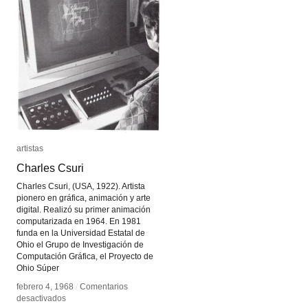
artistas
artistas
Charles Csuri
Charles Csuri
Charles Csuri, (USA, 1922). Artista
pionero en gráfica, animación y arte
digital. Realizó su primer animación
computarizada en 1964. En 1981
funda en la Universidad Estatal de
Ohio el Grupo de Investigación de
Computación Gráfica, el Proyecto de
Ohio Súper
febrero 4, 1968
febrero 4, 1968
/
/
Comentarios
Comentarios
en
en
desactivados
desactivados