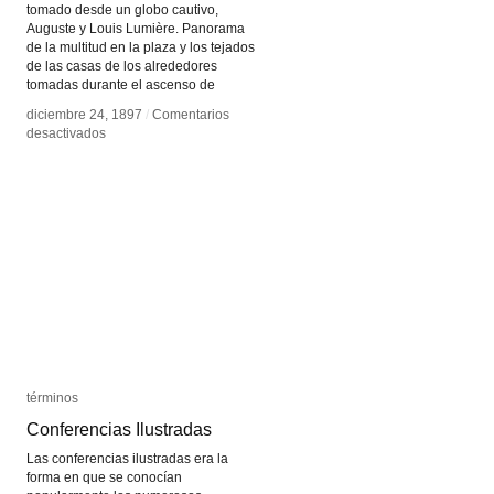
tomado desde un globo cautivo,
Auguste y Louis Lumière. Panorama
de la multitud en la plaza y los tejados
de las casas de los alrededores
tomadas durante el ascenso de
diciembre 24, 1897
diciembre 24, 1897
/
/
Comentarios
Comentarios
en
en
desactivados
desactivados
Vista
Vista
N°997:
N°997:
Panorama
Panorama
tomado
tomado
desde
desde
un
un
globo
globo
cautivo
cautivo
términos
términos
Conferencias Ilustradas
Conferencias Ilustradas
Las conferencias ilustradas era la
forma en que se conocían