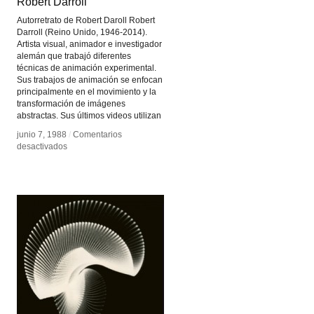
Robert Darroll
Robert Darroll
Autorretrato de Robert Daroll Robert
Darroll (Reino Unido, 1946-2014).
Artista visual, animador e investigador
alemán que trabajó diferentes
técnicas de animación experimental.
Sus trabajos de animación se enfocan
principalmente en el movimiento y la
transformación de imágenes
abstractas. Sus últimos videos utilizan
junio 7, 1988
junio 7, 1988
/
/
Comentarios
Comentarios
en
en
desactivados
desactivados
Robert
Robert
Darroll
Darroll