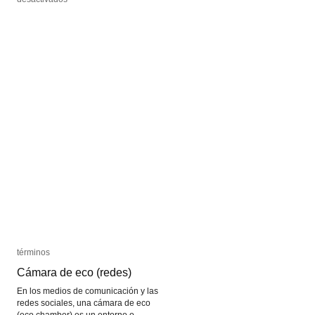
Media
Media
Art
Art
Histories
Histories
términos
términos
Cámara de eco (redes)
Cámara de eco (redes)
En los medios de comunicación y las
redes sociales, una cámara de eco
(eco chamber) es un entorno o