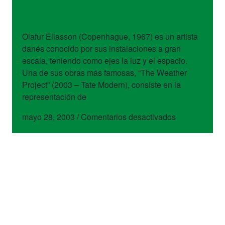
Olafur Eliasson
Olafur Eliasson (Copenhague, 1967) es un artista
danés conocido por sus instalaciones a gran
escala, teniendo como ejes la luz y el espacio.
Una de sus obras más famosas, “The Weather
Project” (2003 – Tate Modern), consiste en la
representación de
en
mayo 28, 2003
/
Comentarios desactivados
Olafur
Eliasson