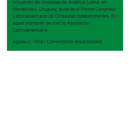
encuentro de cineastas de América Latina, en
Montevideo, Uruguay, durante el Primer Congreso
Latinoamericano de Cineastas Independientes. En
aquel momento se creó la Asociación
Latinoamericana
en
agosto 2, 1958
/
Comentarios desactivados
Nuevo
Cine
Latinoameric