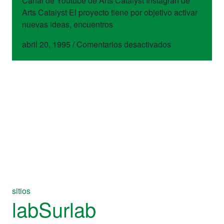
Canal de Youtube de Arts Catalyst Instagran de
Arts Catalyst El proyecto tiene por objetivo activar
nuevas ideas, encuentros
en
abril 20, 1995
/
Comentarios desactivados
Arts
Catalyst
sitios
labSurlab