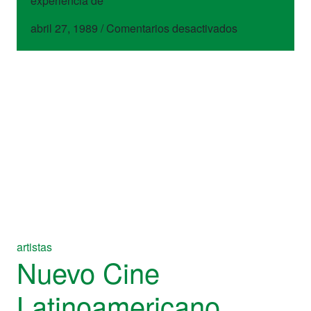
experiencia de
en
abril 27, 1989
/
Comentarios desactivados
CEFREC
artistas
Nuevo Cine
Latinoamericano