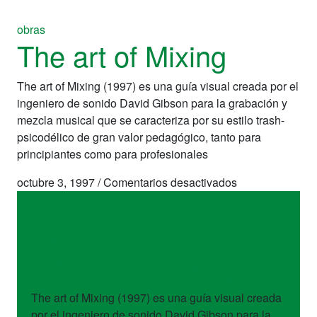
obras
The art of Mixing
The art of Mixing (1997) es una guía visual creada por el
ingeniero de sonido David Gibson para la grabación y
mezcla musical que se caracteriza por su estilo trash-
psicodélico de gran valor pedagógico, tanto para
principiantes como para profesionales
en
octubre 3, 1997
/
Comentarios desactivados
The
art
of
obras
Mixing
The art of Mixing
The art of Mixing (1997) es una guía visual creada
por el ingeniero de sonido David Gibson para la