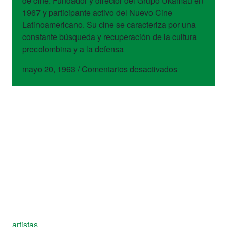
de cine. Fundador y director del Grupo Ukamau en
1967 y participante activo del Nuevo Cine
Latinoamericano. Su cine se caracteriza por una
constante búsqueda y recuperación de la cultura
precolombina y a la defensa
en
mayo 20, 1963
/
Comentarios desactivados
Jorge
Sanjinés
artistas