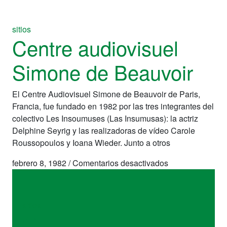
sitios
Centre audiovisuel
Simone de Beauvoir
El Centre Audiovisuel Simone de Beauvoir de Paris,
Francia, fue fundado en 1982 por las tres integrantes del
colectivo Les Insoumuses (Las Insumusas): la actriz
Delphine Seyrig y las realizadoras de vídeo Carole
Roussopoulos y Ioana Wieder. Junto a otros
en
febrero 8, 1982
/
Comentarios desactivados
Centre
audiovisuel
Simone
sitios
de
Centre audiovisuel
Beauvoir