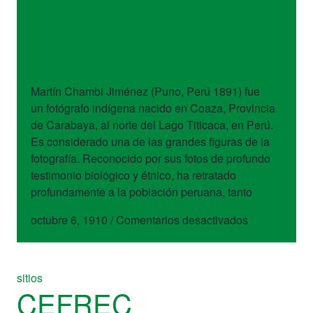
artistas
Martín Chambi
Jiménez
Martín Chambi Jiménez (Puno, Perú 1891) fue
un fotógrafo indígena nacido en Coaza, Provincia
de Carabaya, al norte del Lago Titicaca, en Perú.
Es considerado una de las grandes figuras de la
fotografía. Reconocido por sus fotos de profundo
testimonio biológico y étnico, ha retratado
profundamente a la población peruana, tanto
en
octubre 6, 1910
/
Comentarios desactivados
Martín
Chambi
Jiménez
sitios
CEFREC