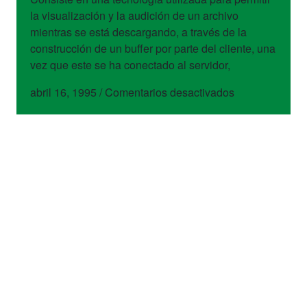
la visualización y la audición de un archivo
mientras se está descargando, a través de la
construcción de un buffer por parte del cliente, una
vez que este se ha conectado al servidor,
en
abril 16, 1995
/
Comentarios desactivados
Streaming