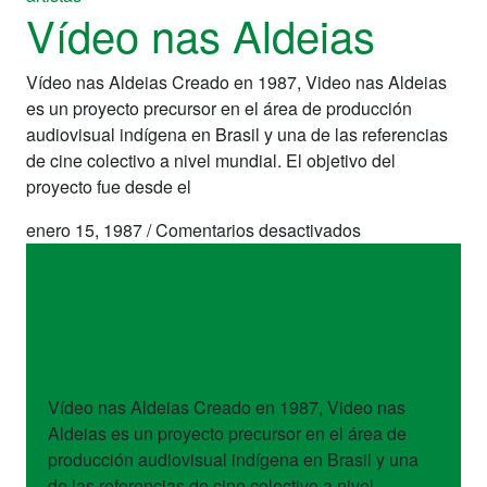
Vídeo nas Aldeias
Vídeo nas Aldeias Creado en 1987, Video nas Aldeias
es un proyecto precursor en el área de producción
audiovisual indígena en Brasil y una de las referencias
de cine colectivo a nivel mundial. El objetivo del
proyecto fue desde el
en
enero 15, 1987
/
Comentarios desactivados
Vídeo
nas
Aldeias
artistas
Vídeo nas Aldeias
Vídeo nas Aldeias Creado en 1987, Video nas
Aldeias es un proyecto precursor en el área de
producción audiovisual indígena en Brasil y una
de las referencias de cine colectivo a nivel