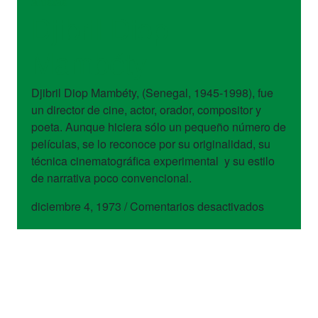
artistas
Djibril Diop
Mambéty
Djibril Diop Mambéty, (Senegal, 1945-1998), fue
un director de cine, actor, orador, compositor y
poeta. Aunque hiciera sólo un pequeño número de
películas, se lo reconoce por su originalidad, su
técnica cinematográfica experimental y su estilo
de narrativa poco convencional.
en
diciembre 4, 1973
/
Comentarios desactivados
Djibril
Diop
Mambéty