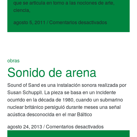
que se articula en torno a las nociones de arte,
ciencia,
en
agosto 5, 2011
/
Comentarios desactivados
labSurlab
obras
Sonido de arena
Sound of Sand es una instalación sonora realizada por
Susan Schuppli. La pieza se basa en un incidente
ocurrido en la década de 1980, cuando un submarino
nuclear británico persiguió durante meses una señal
acústica desconocida en el mar Báltico
en
agosto 24, 2013
/
Comentarios desactivados
Sonido