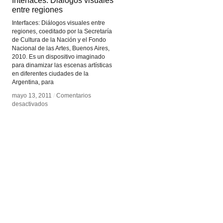
Interfaces: Diálogos visuales
Interfaces: Diálogos visuales
entre regiones
entre regiones
Interfaces: Diálogos visuales entre
regiones, coeditado por la Secretaría
de Cultura de la Nación y el Fondo
Nacional de las Artes, Buenos Aires,
2010. Es un dispositivo imaginado
para dinamizar las escenas artísticas
en diferentes ciudades de la
Argentina, para
mayo 13, 2011
mayo 13, 2011
/
/
Comentarios
Comentarios
en
en
desactivados
desactivados
Interfaces:
Interfaces:
Diálogos
Diálogos
visuales
visuales
entre
entre
regiones
regiones