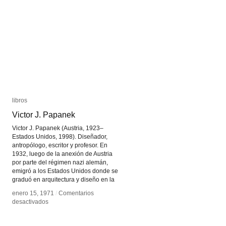
libros
libros
Victor J. Papanek
Victor J. Papanek
Victor J. Papanek (Austria, 1923–
Estados Unidos, 1998). Diseñador,
antropólogo, escritor y profesor. En
1932, luego de la anexión de Austria
por parte del régimen nazi alemán,
emigró a los Estados Unidos donde se
graduó en arquitectura y diseño en la
enero 15, 1971
enero 15, 1971
/
/
Comentarios
Comentarios
en
en
desactivados
desactivados
Victor
Victor
J.
J.