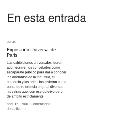
En esta entrada
obras
obras
Exposición Universal de
Exposición Universal de
París
París
Las exhibiciones universales fueron
acontecimientos concebidos como
escaparate público para dar a conocer
los adelantos de la industria, el
comercio y las artes, las tuvieron como
punto de referencia original diversas
muestras que, con ese objetivo pero
de ámbito estrictamente
abril 15, 1900
abril 15, 1900
/
/
Comentarios
Comentarios
en
en
desactivados
desactivados
Exposición
Exposición
Universal
Universal
de
de