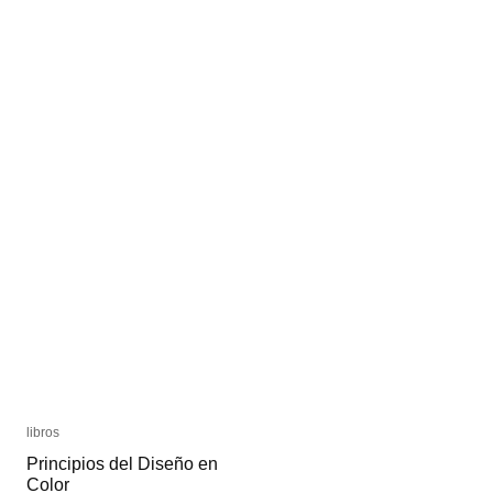
Papanek
Papanek
libros
libros
Principios del Diseño en
Principios del Diseño en
Color
Color