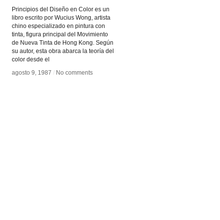
Principios del Diseño en Color es un
libro escrito por Wucius Wong, artista
chino especializado en pintura con
tinta, figura principal del Movimiento
de Nueva Tinta de Hong Kong. Según
su autor, esta obra abarca la teoría del
color desde el
agosto 9, 1987
agosto 9, 1987
/
/
No comments
No comments