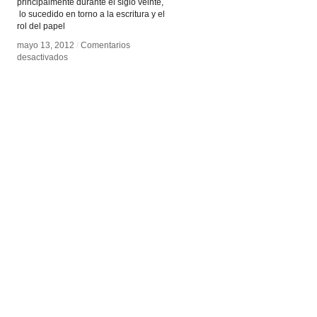
principalmente durante el siglo veinte,
lo sucedido en torno a la escritura y el
rol del papel
mayo 13, 2012
mayo 13, 2012
/
/
Comentarios
Comentarios
en
en
desactivados
desactivados
Post
Post
Digital
Digital
Print
Print