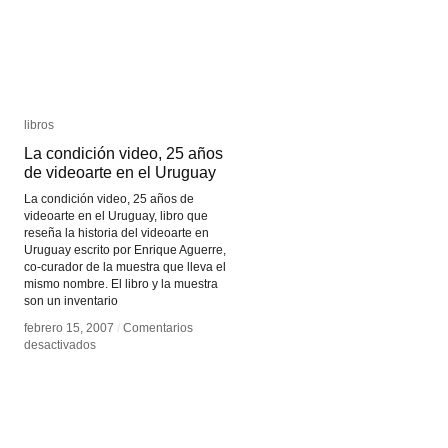
libros
libros
La condición video, 25 años
La condición video, 25 años
de videoarte en el Uruguay
de videoarte en el Uruguay
La condición video, 25 años de
videoarte en el Uruguay, libro que
reseña la historia del videoarte en
Uruguay escrito por Enrique Aguerre,
co-curador de la muestra que lleva el
mismo nombre. El libro y la muestra
son un inventario
febrero 15, 2007
febrero 15, 2007
/
/
Comentarios
Comentarios
en
en
desactivados
desactivados
La
La
condición
condición
video,
video,
25
25
años
años
de
de