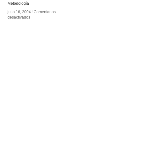
Metodología
julio 16, 2004
julio 16, 2004
/
/
Comentarios
Comentarios
en
en
desactivados
desactivados
Kees
Kees
Dorst
Dorst