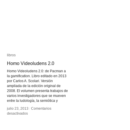
libros
libros
Homo Videoludens 2.0
Homo Videoludens 2.0
Homo Videoludens 2.0: de Pacman a
la gamification. Libro editado en 2013
por Carlos A. Scolari. Versión
ampliada de la edición original de
2008. El volumen presenta trabajos de
varios investigadores que se mueven
entre la ludología, la semiótica y
julio 23, 2013
julio 23, 2013
/
/
Comentarios
Comentarios
en
en
desactivados
desactivados
Homo
Homo
Videoludens
Videoludens
2.0
2.0