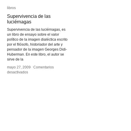
libros
libros
Supervivencia de las
Supervivencia de las
luciérnagas
luciérnagas
Supervivencia de las luciérnagas, es
un libro de ensayo sobre el valor
político de la imagen dialéctica escrito
por el filósofo, historiador del arte y
pensador de la imagen Georges Didi-
Huberman. En este libro, el autor se
sirve de la
mayo 27, 2009
mayo 27, 2009
/
/
Comentarios
Comentarios
en
en
desactivados
desactivados
Supervivencia
Supervivencia
de
de
las
las
luciérnagas
luciérnagas