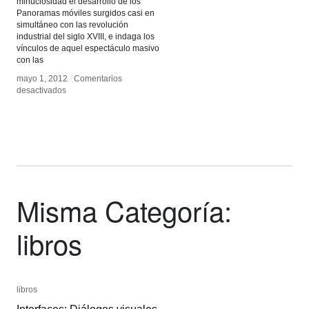
minuciosidad el desarrollo de los
Panoramas móviles surgidos casi en
simultáneo con las revolución
industrial del siglo XVIII, e indaga los
vínculos de aquel espectáculo masivo
con las
mayo 1, 2012
mayo 1, 2012
/
/
Comentarios
Comentarios
en
en
desactivados
desactivados
Ilusiones
Ilusiones
de
de
movimiento
movimiento
Misma Categoría:
libros
libros
libros