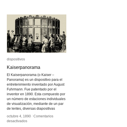
dispositivos
dispositivos
Kaiserpanorama
Kaiserpanorama
El Kaiserpanorama (o Kaiser –
Panorama) es un dispositivo para el
entretenimiento inventado por August
Fuhrmann. Fue patentado por el
inventor en 1890. Esta compuesto por
un número de estaciones individuales
de visualización, mediante de un par
de lentes, diversas diapositivas
octubre 4, 1890
octubre 4, 1890
/
/
Comentarios
Comentarios
en
en
desactivados
desactivados
Kaiserpanorama
Kaiserpanorama