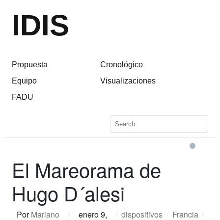
IDIS
Propuesta
Cronológico
Equipo
Visualizaciones
FADU
El Mareorama de
Hugo D´alesi
Por
Mariano
/
enero 9,
/
dispositivos
/
Francia
/