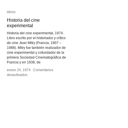
libros
libros
Historia del cine
Historia del cine
experimental
experimental
Historia del cine experimental, 1974.
Libro escrito por el historiador y crítico
de cine Jean Mitry (Francia, 1907 –
1988). Mitry fue también realizador de
cine experimental y cofundador de la
primera Sociedad Cinematográfica de
Francia y en 1938, de
enero 24, 1974
enero 24, 1974
/
/
Comentarios
Comentarios
en
en
desactivados
desactivados
Historia
Historia
del
del
cine
cine
experimental
experimental