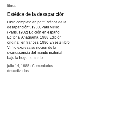
libros
libros
Estética de la desaparición
Estética de la desaparición
Libro completo en pdf “Estética de la
desaparición”, 1980, Paul Virilio
(Paris, 1932) Edición en español.
Editorial Anagrama, 1988 Edición
original, en francés, 1980 En este libro
Virilio expresa su noción de la
evanescencia del mundo material
bajo la hegemonía de
julio 14, 1988
julio 14, 1988
/
/
Comentarios
Comentarios
en
en
desactivados
desactivados
Estética
Estética
de
de
la
la
desaparición
desaparición