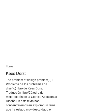
videoarte
videoarte
en
en
el
el
Uruguay
Uruguay
libros
libros
Kees Dorst
Kees Dorst
The problem of design problem, (El
Problema de los problemas de
diseño) libro de Kees Dorst.
Traducción libre/Cátedra de
Metodología de la Ciencia Aplicada al
Diseño En este texto nos
concentraremos en explorar un tema
que ha estado muy descuidado en