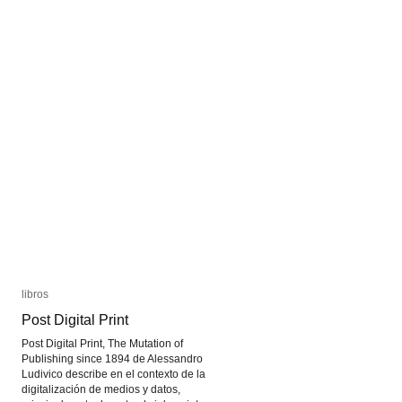
libros
libros
Post Digital Print
Post Digital Print
Post Digital Print, The Mutation of
Publishing since 1894 de Alessandro
Ludivico describe en el contexto de la
digitalización de medios y datos,