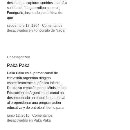
destinado a capturar sonidos. Llamó a
su idea de ¨daguerrotipo sonoro¨,
Fonógrafo, inspirado por la idea de
que
septiembre 18, 1864
septiembre 18, 1864
/
/
Comentarios
Comentarios
desactivados
desactivados
en Fonógrafo de Nadar
en Fonógrafo de Nadar
Uncategorized
Uncategorized
Paka Paka
Paka Paka
Paka Paka es el primer canal de
televisión argentino dirigido
específicamente al público infantil.
Desde su creación por el Ministerio de
Educación de Argentina, el canal ha
desempeñado un papel fundamental
al proporcionar una programación
educativa y de entretenimiento para
junio 12, 2010
junio 12, 2010
/
/
Comentarios
Comentarios
desactivados
desactivados
en Paka Paka
en Paka Paka