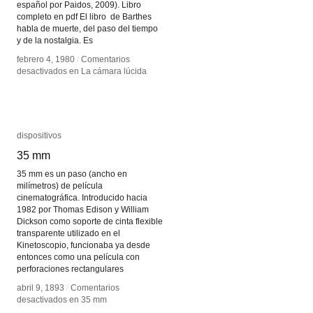
español por Paidos, 2009). Libro
completo en pdf El libro de Barthes
habla de muerte, del paso del tiempo
y de la nostalgia. Es
febrero 4, 1980
febrero 4, 1980
/
/
Comentarios
Comentarios
desactivados
desactivados
en La cámara lúcida
en La cámara lúcida
dispositivos
dispositivos
35 mm
35 mm
35 mm es un paso (ancho en
milímetros) de película
cinematográfica. Introducido hacia
1982 por Thomas Edison y William
Dickson como soporte de cinta flexible
transparente utilizado en el
Kinetoscopio, funcionaba ya desde
entonces como una película con
perforaciones rectangulares
abril 9, 1893
abril 9, 1893
/
/
Comentarios
Comentarios
desactivados
desactivados
en 35 mm
en 35 mm