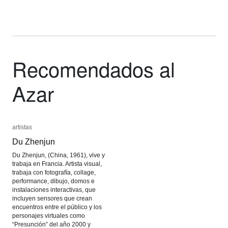
Recomendados al
Azar
artistas
artistas
Du Zhenjun
Du Zhenjun
Du Zhenjun, (China, 1961), vive y
trabaja en Francia. Artista visual,
trabaja con fotografía, collage,
performance, dibujo, domos e
instalaciones interactivas, que
incluyen sensores que crean
encuentros entre el público y los
personajes virtuales como
“Presunción” del año 2000 y