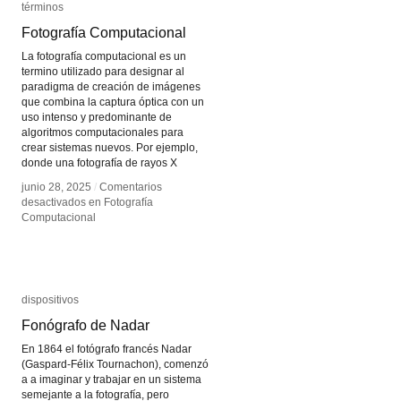
términos
términos
Fotografía Computacional
Fotografía Computacional
La fotografía computacional es un
termino utilizado para designar al
paradigma de creación de imágenes
que combina la captura óptica con un
uso intenso y predominante de
algoritmos computacionales para
crear sistemas nuevos. Por ejemplo,
donde una fotografía de rayos X
junio 28, 2025
junio 28, 2025
/
/
Comentarios
Comentarios
desactivados
desactivados
en Fotografía
en Fotografía
Computacional
Computacional
dispositivos
dispositivos
Fonógrafo de Nadar
Fonógrafo de Nadar
En 1864 el fotógrafo francés Nadar
(Gaspard-Félix Tournachon), comenzó
a a imaginar y trabajar en un sistema
semejante a la fotografía, pero