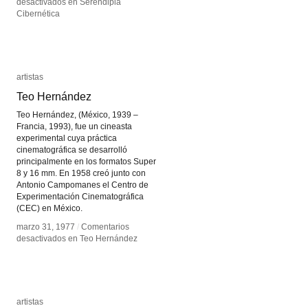
desactivados
desactivados
en Serendipia
en Serendipia
Cibernética
Cibernética
artistas
artistas
Teo Hernández
Teo Hernández
Teo Hernández, (México, 1939 –
Francia, 1993), fue un cineasta
experimental cuya práctica
cinematográfica se desarrolló
principalmente en los formatos Super
8 y 16 mm. En 1958 creó junto con
Antonio Campomanes el Centro de
Experimentación Cinematográfica
(CEC) en México.
marzo 31, 1977
marzo 31, 1977
/
/
Comentarios
Comentarios
desactivados
desactivados
en Teo Hernández
en Teo Hernández
artistas
artistas