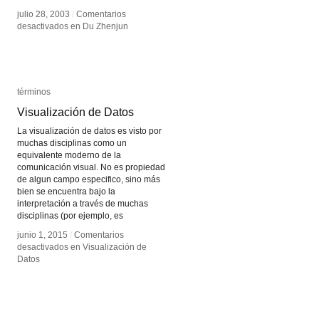
julio 28, 2003
julio 28, 2003
/
/
Comentarios
Comentarios
desactivados
desactivados
en Du Zhenjun
en Du Zhenjun
términos
términos
Visualización de Datos
Visualización de Datos
La visualización de datos es visto por
muchas disciplinas como un
equivalente moderno de la
comunicación visual. No es propiedad
de algun campo especifico, sino más
bien se encuentra bajo la
interpretación a través de muchas
disciplinas (por ejemplo, es
junio 1, 2015
junio 1, 2015
/
/
Comentarios
Comentarios
desactivados
desactivados
en Visualización de
en Visualización de
Datos
Datos