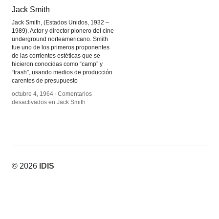
Jack Smith
Jack Smith
Jack Smith, (Estados Unidos, 1932 –
1989). Actor y director pionero del cine
underground norteamericano. Smith
fue uno de los primeros proponentes
de las corrientes estéticas que se
hicieron conocidas como “camp” y
“trash”, usando medios de producción
carentes de presupuesto
octubre 4, 1964
octubre 4, 1964
/
/
Comentarios
Comentarios
desactivados
desactivados
en Jack Smith
en Jack Smith
© 2026
IDIS