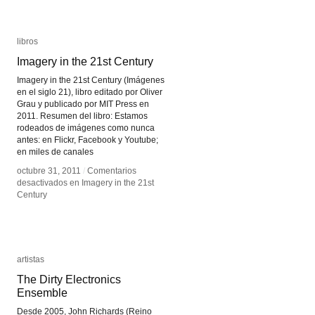
libros
libros
Imagery in the 21st Century
Imagery in the 21st Century
Imagery in the 21st Century (Imágenes
en el siglo 21), libro editado por Oliver
Grau y publicado por MIT Press en
2011. Resumen del libro: Estamos
rodeados de imágenes como nunca
antes: en Flickr, Facebook y Youtube;
en miles de canales
octubre 31, 2011
octubre 31, 2011
/
/
Comentarios
Comentarios
desactivados
desactivados
en Imagery in the 21st
en Imagery in the 21st
Century
Century
artistas
artistas
The Dirty Electronics
The Dirty Electronics
Ensemble
Ensemble
Desde 2005, John Richards (Reino