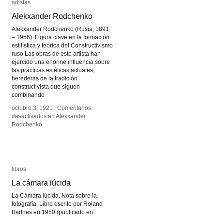
artistas
artistas
Alekxander Rodchenko
Alekxander Rodchenko
Alekxander Rodchenko (Rusia, 1891
– 1956). Figura clave en la formación
estilística y teórica del Constructivismo
ruso Las obras de este artista han
ejercido una enorme influencia sobre
las prácticas estéticas actuales,
herederas de la tradición
constructivista que siguen
combinando
octubre 3, 1921
octubre 3, 1921
/
/
Comentarios
Comentarios
desactivados
desactivados
en Alekxander
en Alekxander
Rodchenko
Rodchenko
libros
libros
La cámara lúcida
La cámara lúcida
La Cámara lúcida. Nota sobre la
fotografía, Libro escrito por Roland
Barthes en 1980 (publicado en