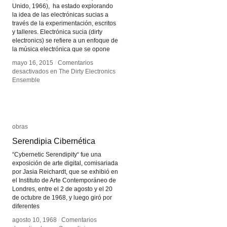
Unido, 1966), ha estado explorando
la idea de las electrónicas sucias a
través de la experimentación, escritos
y talleres. Electrónica sucia (dirty
electronics) se refiere a un enfoque de
la música electrónica que se opone
mayo 16, 2015
mayo 16, 2015
/
/
Comentarios
Comentarios
desactivados
desactivados
en The Dirty Electronics
en The Dirty Electronics
Ensemble
Ensemble
obras
obras
Serendipia Cibernética
Serendipia Cibernética
“Cybernetic Serendipity“ fue una
exposición de arte digital, comisariada
por Jasia Reichardt, que se exhibió en
el Instituto de Arte Contemporáneo de
Londres, entre el 2 de agosto y el 20
de octubre de 1968, y luego giró por
diferentes
agosto 10, 1968
agosto 10, 1968
/
/
Comentarios
Comentarios