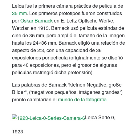
Leica fue la primera cámara práctica de película de
35 mm
. Los primeros prototipos fueron construidos
por
Oskar Barnack
en
E. Leitz Optische Werke
,
Wetzlar, en 1913. Barnack usó película estándar de
cine de 35 mm, pero amplió el tamaño de la imagen
hasta los 24×36 mm. Barnack eligió una relación de
aspecto de 2:3, con una capacidad de 36
exposiciones por película (originalmente se diseñó
para 40 exposiciones, pero el grosor de algunas
películas restringió dicha pretensión).
Las palabras de Barnack
“
kleinen Negative, große
Bilder”, (“negativos pequeños, imágenes grandes
“
)
pronto cambiarían el
mundo de la fotografía
.
Leica Serie 0,
1923