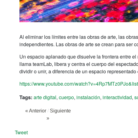
Al eliminar los límites entre las obras de arte, las ob
independientes. Las obras de arte se crean para ser con
Un espacio aplanado que disuelve la frontera entre el 
llama teamLab, libera y centra el cuerpo del espectado
dividir o unir, a diferencia de un espacio representad
https://www.youtube.com/watch?v=4Rp7MTz0PJo&
Tags:
arte digital
,
cuerpo
,
instalación
,
interactividad
,
s
« Anterior
/
Siguiente
»
Tweet