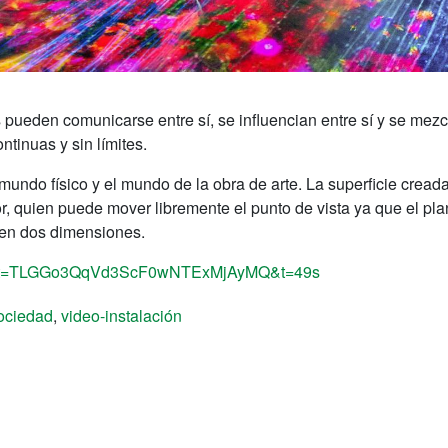
ras pueden comunicarse entre sí, se influencian entre sí y se mez
tinuas y sin límites.
mundo físico y el mundo de la obra de arte. La superficie cread
r, quien puede mover libremente el punto de vista ya que el pla
o en dos dimensiones.
list=TLGGo3QqVd3ScF0wNTExMjAyMQ&t=49s
ociedad
,
video-instalación