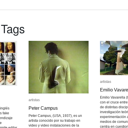
 Tags
artistas
artistas
Emilio Vavare
Emilio Vavare
Emilio Vavarella (I
artistas
artistas
con el cruce entre 
de distintas discip
Peter Campus
Peter Campus
inglés
investigación teóri
s fake
Peter Campus, (USA, 1937), es un
experimentación a
rendizaje
artista conocido por su trabajo en
medios de comuni
de
video y video instalaciones de la
centra en cuestion
rmite editar