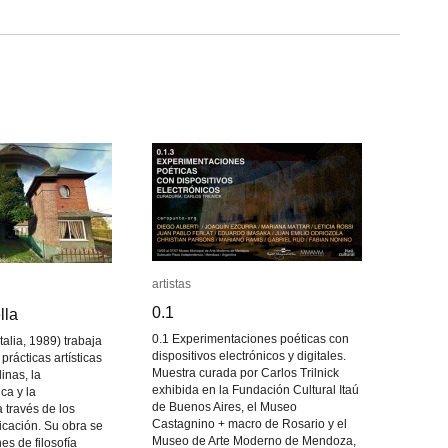
artistas
artistas
0.1
0.1
lla
lla
0.1 Experimentaciones poéticas con
talia, 1989) trabaja
dispositivos electrónicos y digitales.
prácticas artísticas
Muestra curada por Carlos Trilnick
linas, la
exhibida en la Fundación Cultural Itaú
ca y la
de Buenos Aires, el Museo
 través de los
Castagnino + macro de Rosario y el
cación. Su obra se
Museo de Arte Moderno de Mendoza,
es de filosofía