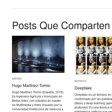
Posts Que Comparten
artistas
artistas
términos
términos
Hugo Martínez-Tormo
Hugo Martínez-Tormo
Deepfake
Deepfake
Hugo Martínez-Tormo (España, 1979).
Deepfake es un término en 
Es Ingeniero Agrícola y licenciado en
conformado por las palabra
Bellas Artes, con estudios de master
(falso) y deep learning (ap
en Multimedia y Artes Visuales por la
profundo). Es una técnica 
Universidad Politécnica de Valencia y
inteligencia artificial que pe