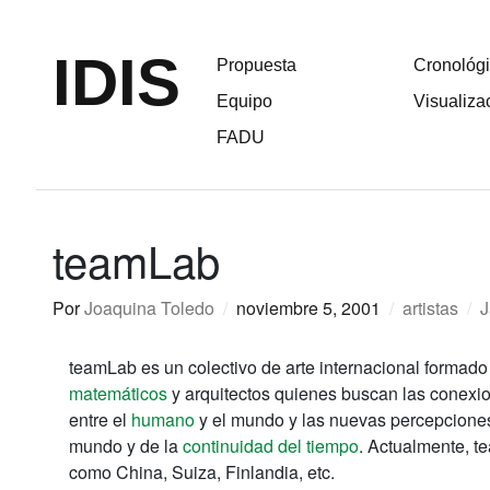
IDIS
Propuesta
Cronológ
Equipo
Visualiza
FADU
teamLab
Por
Joaquina Toledo
/
noviembre 5, 2001
/
artistas
/
J
teamLab es un colectivo de arte internacional formado
matemáticos
y arquitectos quienes buscan las conexiones
entre el
humano
y el mundo y las nuevas percepciones 
mundo y de la
continuidad del tiempo
.
Actualmente, t
como China, Suiza, Finlandia, etc.