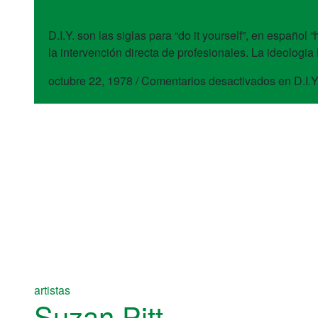
D.I.Y. – Hágalo uste
D.I.Y. son las siglas para “do it yourself”, en español
la intervención directa de profesionales. La ideologia
octubre 22, 1978
/
Comentarios desactivados
en D.I.
artistas
Suzan Pitt