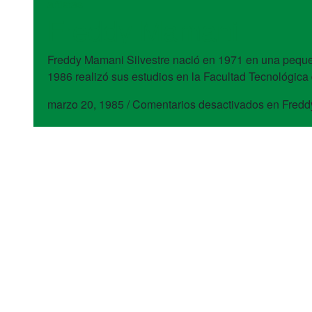
artistas
Freddy Mamani
Freddy Mamani Silvestre nació en 1971 en una peque
1986 realizó sus estudios en la Facultad Tecnológica
marzo 20, 1985
/
Comentarios desactivados
en Fredd