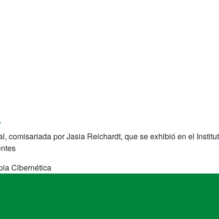
a
tal, comisariada por Jasia Reichardt, que se exhibió en el Insti
entes
ia Cibernética