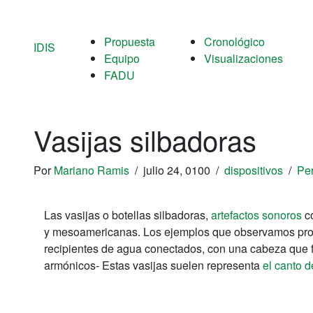
Propuesta
Cronológico
IDIS
Equipo
Visualizaciones
FADU
Vasijas silbadoras
Por
Mariano Ramis
/
julio 24, 0100
/
dispositivos
/
Pe
Las vasijas o botellas silbadoras,
artefactos sonoros
co
y mesoamericanas. Los ejemplos que observamos provi
recipientes de agua conectados, con una cabeza que
armónicos- Estas vasijas suelen representa
el canto 