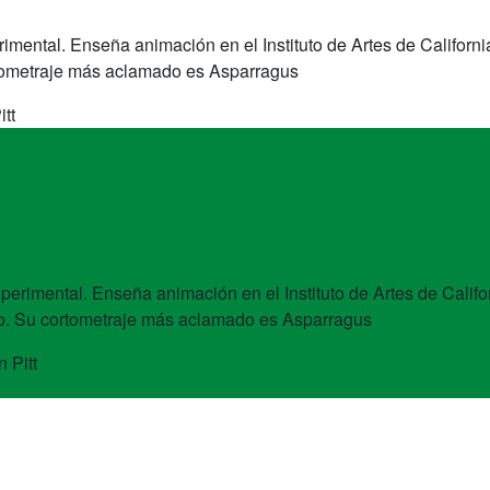
imental. Enseña animación en el Instituto de Artes de Californi
ortometraje más aclamado es Asparragus
tt
perimental. Enseña animación en el Instituto de Artes de Califor
smo. Su cortometraje más aclamado es Asparragus
 Pitt