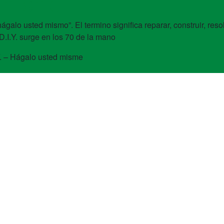
d misme
 “hágalo usted mismo”. El termino significa reparar, construir, r
 D.I.Y. surge en los 70 de la mano
Y. – Hágalo usted misme