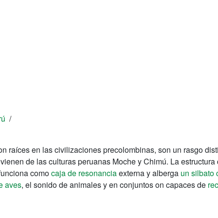
rú
/
n raíces en las civilizaciones precolombinas, son un rasgo dist
enen de las culturas peruanas Moche y Chimú. La estructura 
 funciona como
caja de resonancia
externa y alberga
un silbato
de aves
, el sonido de animales y en conjuntos on capaces de
re