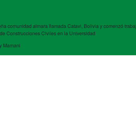
ña comunidad aimara llamada Catavi, Bolivia y comenzó trabaja
 de Construcciones Civiles en la Universidad
y Mamani