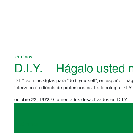
términos
D.I.Y. – Hágalo usted
D.I.Y. son las siglas para “do it yourself”, en español “h
intervención directa de profesionales. La ideologia D.I.Y
octubre 22, 1978
/
Comentarios desactivados
en D.I.Y. 
términos