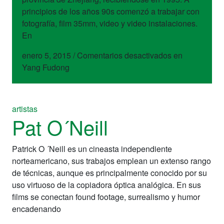
principios de los años 90s comenzó a trabajar con
fotografía, film 35mm, video y video instalaciones.
En
enero 5, 2015
/
Comentarios desactivados
en
Yang Fudong
artistas
Pat O´Neill
Patrick O ´Neill es un cineasta independiente
norteamericano, sus trabajos emplean un extenso rango
de técnicas, aunque es principalmente conocido por su
uso virtuoso de la copiadora óptica analógica. En sus
films se conectan found footage, surrealismo y humor
encadenando