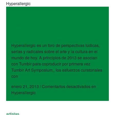
Hyperallergic
sitios
Hyperallergic
Hyperallergic es un foro de perspectivas lúdicas,
serias y radicales sobre el arte y la cultura en el
mundo de hoy. A principios de 2013 se asocian
con Tumblr para coproducir por primera vez
Tumblr Art Symposium,, los esfuerzos curatoriales
con
enero 21, 2013
/
Comentarios desactivados
en
Hyperallergic
artistas