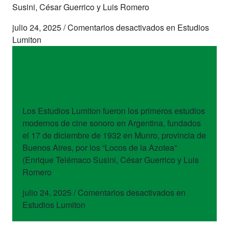
Susini, César Guerrico y Luis Romero
julio 24, 2025
/
Comentarios desactivados
en Estudios
Lumiton
Uncategorized
Estudios Lumiton
Los Estudios Lumiton fueron los primeros estudios
modernos de cine sonoro en Argentina, fundados
el 17 de diciembre de 1932 en Munro, provincia de
Buenos Aires, por los “Locos de la Azotea”
(Enrique Telémaco Susini, César Guerrico y Luis
Romero
julio 24, 2025
/
Comentarios desactivados
en
Estudios Lumiton