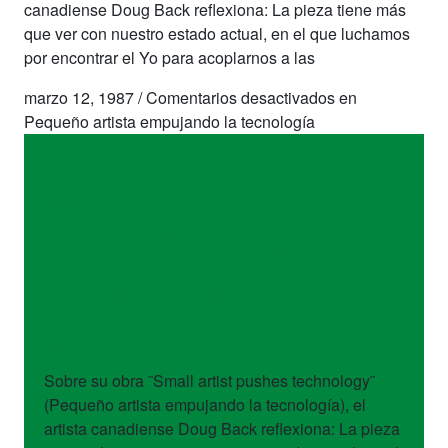
canadiense Doug Back reflexiona: La pieza tiene más
que ver con nuestro estado actual, en el que luchamos
por encontrar el Yo para acoplarnos a las
marzo 12, 1987
/
Comentarios desactivados
en
Pequeño artista empujando la tecnología
obras
Pequeño artista
empujando la
tecnología
Sobre su obra ¨Small artist pushes technology¨
(Pequeño artista empujando la tecnología), el
artista canadiense Doug Back reflexiona: La pieza