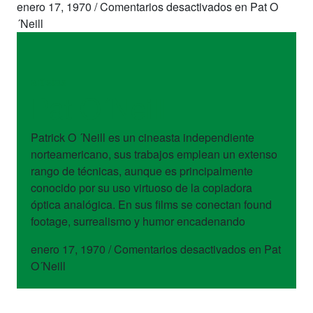
enero 17, 1970
/
Comentarios desactivados
en Pat O
´Neill
artistas
Pat O´Neill
Patrick O ´Neill es un cineasta independiente
norteamericano, sus trabajos emplean un extenso
rango de técnicas, aunque es principalmente
conocido por su uso virtuoso de la copiadora
óptica analógica. En sus films se conectan found
footage, surrealismo y humor encadenando
enero 17, 1970
/
Comentarios desactivados
en Pat
O´Neill