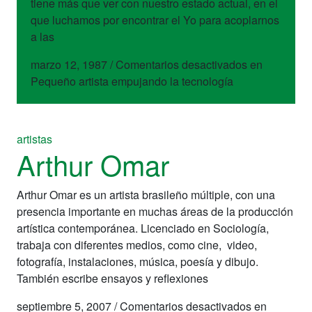
tiene más que ver con nuestro estado actual, en el
que luchamos por encontrar el Yo para acoplarnos
a las
marzo 12, 1987
/
Comentarios desactivados
en
Pequeño artista empujando la tecnología
artistas
Arthur Omar
Arthur Omar es un artista brasileño múltiple, con una
presencia importante en muchas áreas de la producción
artística contemporánea. Licenciado en Sociología,
trabaja con diferentes medios, como cine, video,
fotografía, instalaciones, música, poesía y dibujo.
También escribe ensayos y reflexiones
septiembre 5, 2007
/
Comentarios desactivados
en