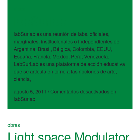
sitios
labSurlab
labSurlab es una reunión de labs. oficiales,
marginales, institucionales o independientes de
Argentina, Brasil, Bélgica, Colombia, EEUU,
España, Francia, México, Perú, Venezuela.
LabSurLab es una plataforma de acción educativa
que se articula en torno a las nociones de arte,
ciencia,
agosto 5, 2011
/
Comentarios desactivados
en
labSurlab
obras
Light space Modulator