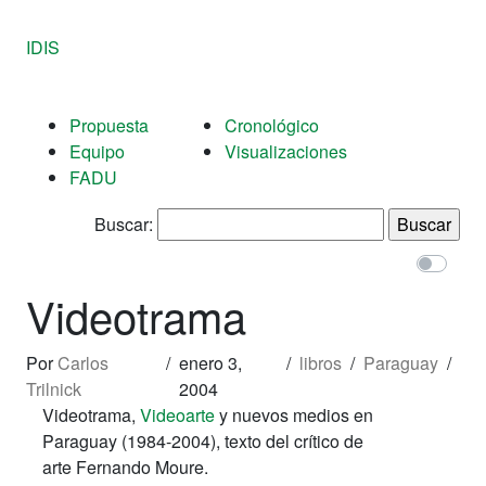
IDIS
Propuesta
Cronológico
Equipo
Visualizaciones
FADU
Buscar:
Videotrama
Por
Carlos
/
enero 3,
/
libros
/
Paraguay
/
Trilnick
2004
Videotrama,
Videoarte
y nuevos medios en
Paraguay (1984-2004), texto del crítico de
arte Fernando Moure.