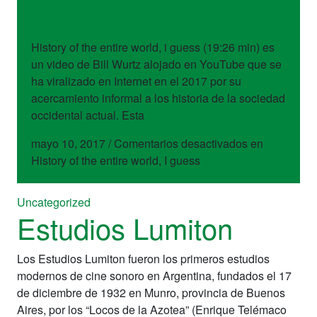
world, I guess
History of the entire world, i guess (19:26 min) es
un video de Bill Wurtz alojado en YouTube que se
ha viralizado en Internet en el 2017 por su
acercamiento informal a los historia de la sociedad
occidental actual. Esta
mayo 10, 2017
/
Comentarios desactivados
en
History of the entire world, I guess
Uncategorized
Estudios Lumiton
Los Estudios Lumiton fueron los primeros estudios
modernos de cine sonoro en Argentina, fundados el 17
de diciembre de 1932 en Munro, provincia de Buenos
Aires, por los “Locos de la Azotea” (Enrique Telémaco