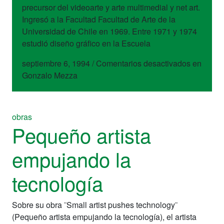
precursor del videoarte y arte multimedial y net art.
Ingresó a la Facultad Facultad de Arte de la
Universidad de Chile en 1969. Entre 1971 y 1974
estudió diseño gráfico en la Escuela
septiembre 6, 1994
/
Comentarios desactivados
en
Gonzalo Mezza
obras
Pequeño artista
empujando la
tecnología
Sobre su obra ¨Small artist pushes technology¨
(Pequeño artista empujando la tecnología), el artista