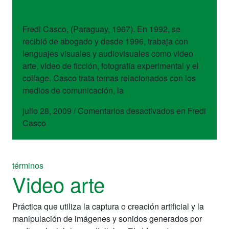
Fredi Casco
Fredi Casco, (Paraguay, 1967). En 1992, se
recibió de abogado y desde 1996, trabaja con
lenguajes visuales y audiovisuales como video
arte, video de ficción, fotografía experimental y el
collage. Casco trata temas relacionados con los
medios de comunicación, la
julio 28, 2009
/
Comentarios desactivados
en Fredi
Casco
términos
Video arte
Práctica que utiliza la captura o creación artificial y la
manipulación de imágenes y sonidos generados por