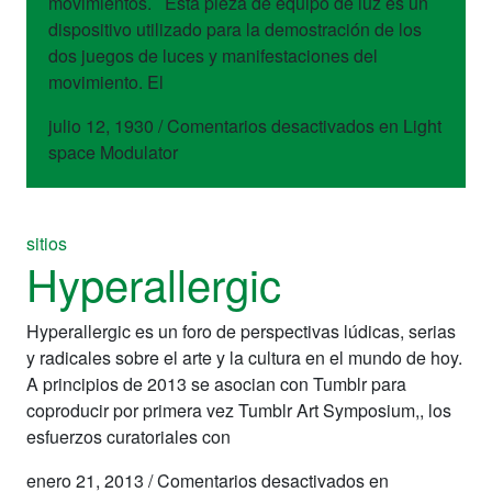
movimientos. Esta pieza de equipo de luz es un
dispositivo utilizado para la demostración de los
dos juegos de luces y manifestaciones del
movimiento. El
julio 12, 1930
/
Comentarios desactivados
en Light
space Modulator
sitios
Hyperallergic
Hyperallergic es un foro de perspectivas lúdicas, serias
y radicales sobre el arte y la cultura en el mundo de hoy.
A principios de 2013 se asocian con Tumblr para
coproducir por primera vez Tumblr Art Symposium,, los
esfuerzos curatoriales con
enero 21, 2013
/
Comentarios desactivados
en