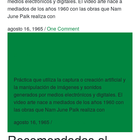
medios electrónicos y digitales. El video arte nace a
mediados de los años 1960 con las obras que Nam
June Paik realiza con
agosto 16, 1965
/
One Comment
términos
Video arte
Práctica que utiliza la captura o creación artificial y
la manipulación de imágenes y sonidos
generados por medios electrónicos y digitales. El
video arte nace a mediados de los años 1960 con
las obras que Nam June Paik realiza con
agosto 16, 1965
/
One Comment
Recomendados al