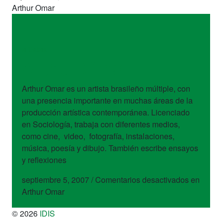
Arthur Omar
artistas
Arthur Omar
Arthur Omar es un artista brasileño múltiple, con
una presencia importante en muchas áreas de la
producción artística contemporánea. Licenciado
en Sociología, trabaja con diferentes medios,
como cine, video, fotografía, instalaciones,
música, poesía y dibujo. También escribe ensayos
y reflexiones
septiembre 5, 2007
/
Comentarios desactivados
en
Arthur Omar
© 2026
IDIS