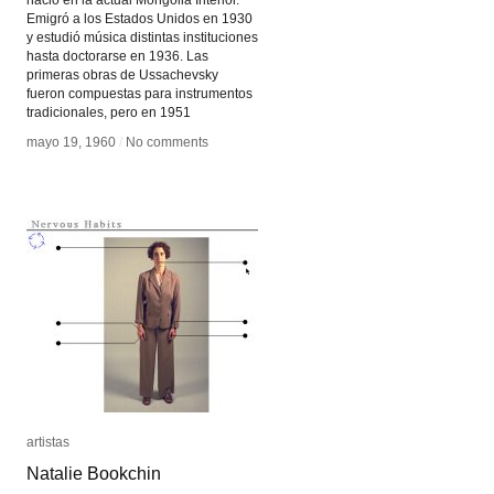
nació en la actual Mongolia Interior.
Emigró a los Estados Unidos en 1930
y estudió música distintas instituciones
hasta doctorarse en 1936. Las
primeras obras de Ussachevsky
fueron compuestas para instrumentos
tradicionales, pero en 1951
mayo 19, 1960
mayo 19, 1960
/
/
No comments
No comments
artistas
artistas
Natalie Bookchin
Natalie Bookchin