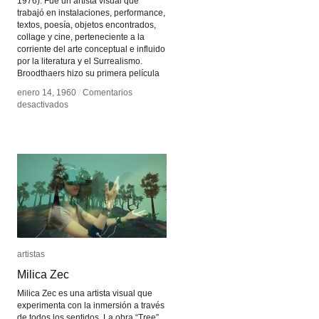
1976). Fue un artista visual que
trabajó en instalaciones, performance,
textos, poesía, objetos encontrados,
collage y cine, perteneciente a la
corriente del arte conceptual e influido
por la literatura y el Surrealismo.
Broodthaers hizo su primera película
enero 14, 1960
enero 14, 1960
/
/
Comentarios
Comentarios
en
en
desactivados
desactivados
Marcel
Marcel
Broodthaers
Broodthaers
artistas
artistas
Milica Zec
Milica Zec
Milica Zec es una artista visual que
experimenta con la inmersión a través
de todos los sentidos. La obra “Tree”