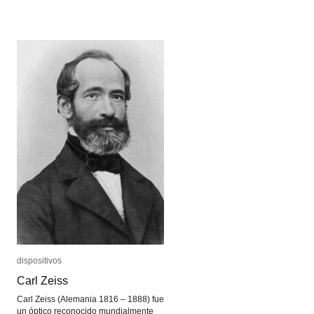
Placa
Placa
autocroma
autocroma
Lumière
Lumière
dispositivos
dispositivos
Carl Zeiss
Carl Zeiss
Carl Zeiss (Alemania 1816 – 1888) fue
un óptico reconocido mundialmente