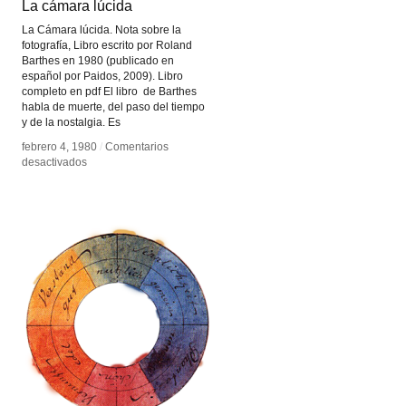
La cámara lúcida
La cámara lúcida
La Cámara lúcida. Nota sobre la
fotografía, Libro escrito por Roland
Barthes en 1980 (publicado en
español por Paidos, 2009). Libro
completo en pdf El libro de Barthes
habla de muerte, del paso del tiempo
y de la nostalgia. Es
febrero 4, 1980
febrero 4, 1980
/
/
Comentarios
Comentarios
en
en
desactivados
desactivados
La
La
cámara
cámara
lúcida
lúcida