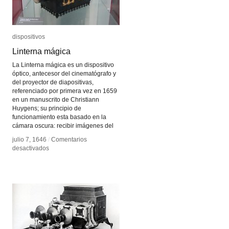
dispositivos
dispositivos
Linterna mágica
Linterna mágica
La Linterna mágica es un dispositivo
óptico, antecesor del cinematógrafo y
del proyector de diapositivas,
referenciado por primera vez en 1659
en un manuscrito de Christiann
Huygens; su principio de
funcionamiento esta basado en la
cámara oscura: recibir imágenes del
julio 7, 1646
julio 7, 1646
/
/
Comentarios
Comentarios
en
en
desactivados
desactivados
Linterna
Linterna
mágica
mágica