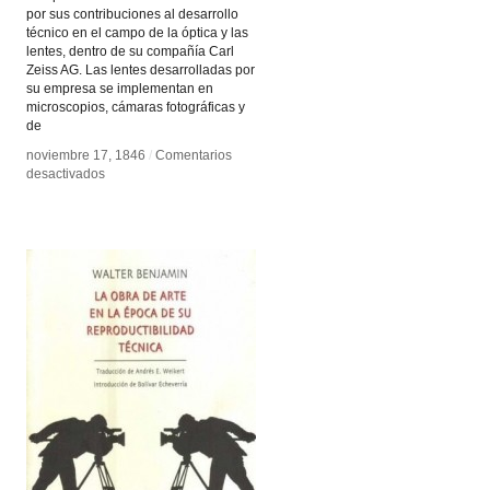
por sus contribuciones al desarrollo
técnico en el campo de la óptica y las
lentes, dentro de su compañía Carl
Zeiss AG. Las lentes desarrolladas por
su empresa se implementan en
microscopios, cámaras fotográficas y
de
noviembre 17, 1846
noviembre 17, 1846
/
/
Comentarios
Comentarios
en
en
desactivados
desactivados
Carl
Carl
Zeiss
Zeiss