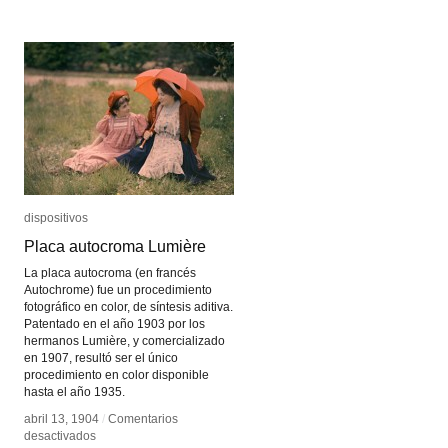
Fresnel
Fresnel
dispositivos
dispositivos
Placa autocroma Lumière
Placa autocroma Lumière
La placa autocroma (en francés
Autochrome) fue un procedimiento
fotográfico en color, de síntesis aditiva.
Patentado en el año 1903 por los
hermanos Lumière, y comercializado
en 1907, resultó ser el único
procedimiento en color disponible
hasta el año 1935.
abril 13, 1904
abril 13, 1904
/
/
Comentarios
Comentarios
en
en
desactivados
desactivados