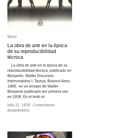
libros
libros
La obra de arte en la época
La obra de arte en la época
de su reproducibilidad
de su reproducibilidad
técnica
técnica
La obra de arte en la época de su
reproducibilidad técnica, publicado en
Benjamin, Walter Discursos
Interrumpidos I, Taurus, Buenos Aires,
1989, es un ensayo de Walter
Benjamin publicado por primera vez
en 1936. En el texto el
julio 21, 1936
julio 21, 1936
/
/
Comentarios
Comentarios
en
en
desactivados
desactivados
La
La
obra
obra
de
de
arte
arte
en
en