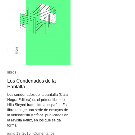
libros
libros
Los Condenados de la
Los Condenados de la
Pantalla
Pantalla
Los condenados de la pantalla (Caja
Negra Editora) es el primer libro de
Hito Steyerl traducido al español. Este
libro recoge una serie de ensayos de
la videoartista y crítica, publicados en
la revista e-flux, en los que se da
forma
junio 13, 2015
junio 13, 2015
/
/
Comentarios
Comentarios