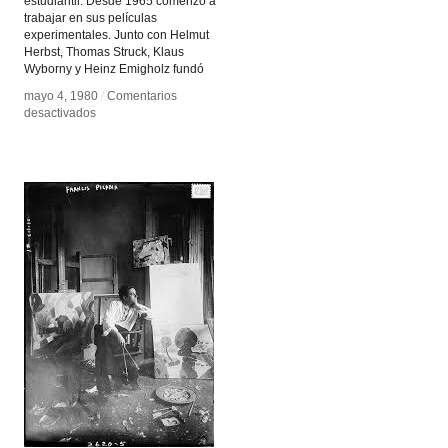
estudiantil. Desde 1965 comenzó a
trabajar en sus películas
experimentales. Junto con Helmut
Herbst, Thomas Struck, Klaus
Wyborny y Heinz Emigholz fundó
mayo 4, 1980
mayo 4, 1980
/
/
Comentarios
Comentarios
en
en
desactivados
desactivados
El
El
cine
cine
antes
antes
del
del
cine,
cine,
Werner
Werner
Nekes
Nekes