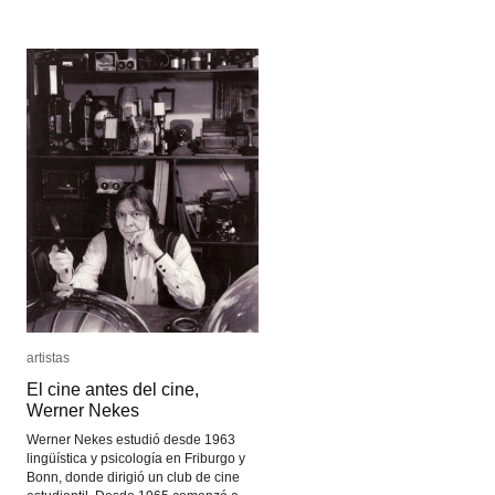
Imasaka
Imasaka
artistas
artistas
El cine antes del cine,
El cine antes del cine,
Werner Nekes
Werner Nekes
Werner Nekes estudió desde 1963
lingüística y psicología en Friburgo y
Bonn, donde dirigió un club de cine