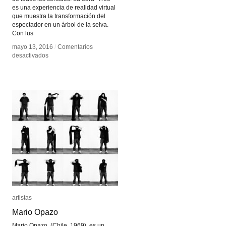
es una experiencia de realidad virtual
que muestra la transformación del
espectador en un árbol de la selva.
Con lus
mayo 13, 2016
mayo 13, 2016
/
/
Comentarios
Comentarios
en
en
desactivados
desactivados
Milica
Milica
Zec
Zec
artistas
artistas
Mario Opazo
Mario Opazo
Mario Opazo, (Chile, 1969), es un