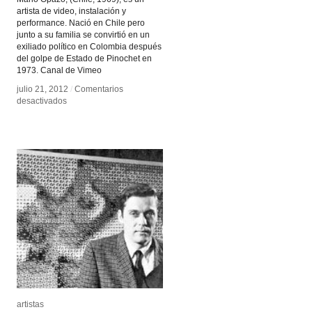
artista de video, instalación y
performance. Nació en Chile pero
junto a su familia se convirtió en un
exiliado político en Colombia después
del golpe de Estado de Pinochet en
1973. Canal de Vimeo
julio 21, 2012
julio 21, 2012
/
/
Comentarios
Comentarios
en
en
desactivados
desactivados
Mario
Mario
Opazo
Opazo
artistas
artistas