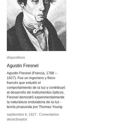
dispositivos
dispositivos
Agustin Fresnel
Agustin Fresnel
Agustin Fresnel (Francia, 1788 –
1827). Fue un ingeniero y físico
francés que estudió el
comportamiento de la luz y contribuyó
al desarrollo de instrumentos ópticos.
Fresnel demostró experimentalmente
la naturaleza ondulatoria de la luz -
teoría propuesta por Thomas Young-
septiembre 6, 1827
septiembre 6, 1827
/
/
Comentarios
Comentarios
en
en
desactivados
desactivados
Agustin
Agustin