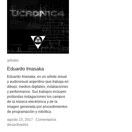
artistas
artistas
Eduardo Imasaka
Eduardo Imasaka
Eduardo Imasaka, es un artista visual
y audiovisual argentino que trabaja en
dibujo, medios digitales, instalaciones
y performance. Sus trabajos incluyen
profundas indagaciones los campos
de la música electrónica y de la
imagen generada por procedimientos
de programación y robótica.
agosto 15, 2017
agosto 15, 2017
/
/
Comentarios
Comentarios
en
en
desactivados
desactivados
Eduardo
Eduardo