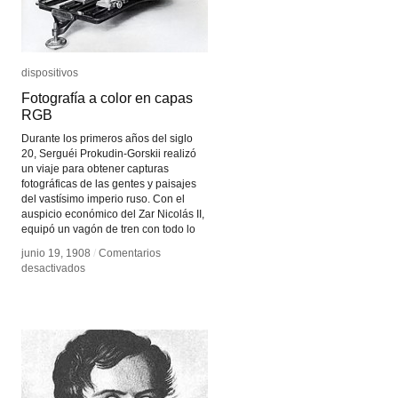
dispositivos
dispositivos
Fotografía a color en capas
Fotografía a color en capas
RGB
RGB
Durante los primeros años del siglo
20, Serguéi Prokudin-Gorskii realizó
un viaje para obtener capturas
fotográficas de las gentes y paisajes
del vastísimo imperio ruso. Con el
auspicio económico del Zar Nicolás II,
equipó un vagón de tren con todo lo
junio 19, 1908
junio 19, 1908
/
/
Comentarios
Comentarios
en
en
desactivados
desactivados
Fotografía
Fotografía
a
a
color
color
en
en
capas
capas
RGB
RGB