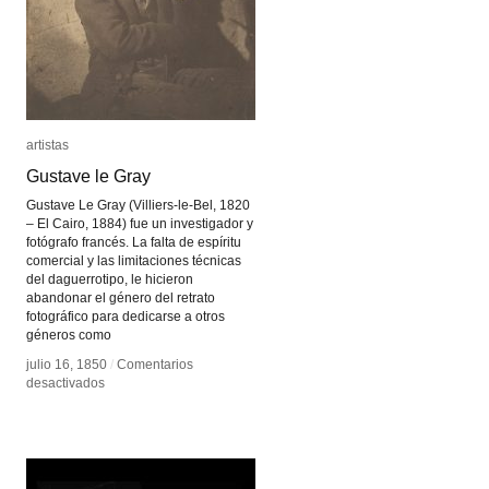
artistas
artistas
Gustave le Gray
Gustave le Gray
Gustave Le Gray (Villiers-le-Bel, 1820
– El Cairo, 1884) fue un investigador y
fotógrafo francés. La falta de espíritu
comercial y las limitaciones técnicas
del daguerrotipo, le hicieron
abandonar el género del retrato
fotográfico para dedicarse a otros
géneros como
julio 16, 1850
julio 16, 1850
/
/
Comentarios
Comentarios
en
en
desactivados
desactivados
Gustave
Gustave
le
le
Gray
Gray