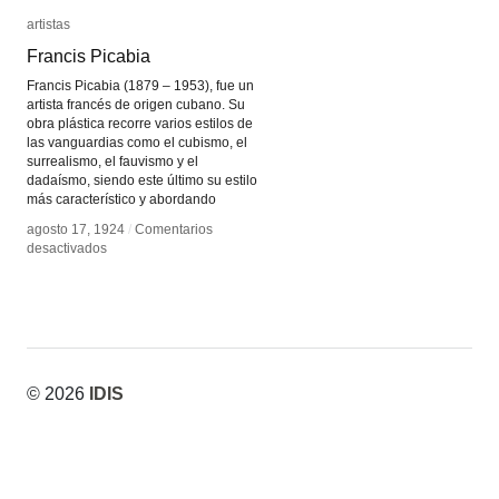
artistas
artistas
Francis Picabia
Francis Picabia
Francis Picabia (1879 – 1953), fue un
artista francés de origen cubano. Su
obra plástica recorre varios estilos de
las vanguardias como el cubismo, el
surrealismo, el fauvismo y el
dadaísmo, siendo este último su estilo
más característico y abordando
agosto 17, 1924
agosto 17, 1924
/
/
Comentarios
Comentarios
en
en
desactivados
desactivados
Francis
Francis
Picabia
Picabia
© 2026
IDIS