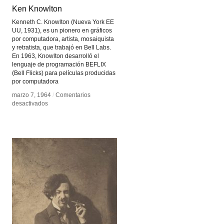
Ken Knowlton
Ken Knowlton
Kenneth C. Knowlton (Nueva York EE
UU, 1931), es un pionero en gráficos
por computadora, artista, mosaiquista
y retratista, que trabajó en Bell Labs.
En 1963, Knowlton desarrolló el
lenguaje de programación BEFLIX
(Bell Flicks) para películas producidas
por computadora
marzo 7, 1964
marzo 7, 1964
/
/
Comentarios
Comentarios
en
en
desactivados
desactivados
Ken
Ken
Knowlton
Knowlton