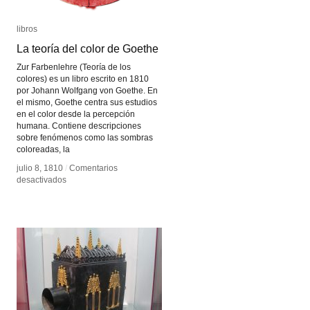
libros
libros
La teoría del color de Goethe
La teoría del color de Goethe
Zur Farbenlehre (Teoría de los
colores) es un libro escrito en 1810
por Johann Wolfgang von Goethe. En
el mismo, Goethe centra sus estudios
en el color desde la percepción
humana. Contiene descripciones
sobre fenómenos como las sombras
coloreadas, la
julio 8, 1810
julio 8, 1810
/
/
Comentarios
Comentarios
en
en
desactivados
desactivados
La
La
teoría
teoría
del
del
color
color
de
de
Goethe
Goethe