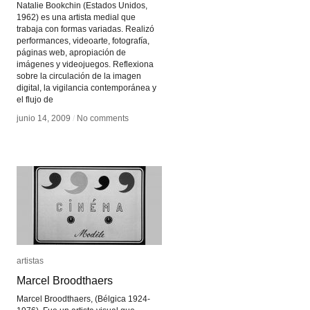
Natalie Bookchin (Estados Unidos,
1962) es una artista medial que
trabaja con formas variadas. Realizó
performances, videoarte, fotografía,
páginas web, apropiación de
imágenes y videojuegos. Reflexiona
sobre la circulación de la imagen
digital, la vigilancia contemporánea y
el flujo de
junio 14, 2009
junio 14, 2009
/
/
No comments
No comments
artistas
artistas
Marcel Broodthaers
Marcel Broodthaers
Marcel Broodthaers, (Bélgica 1924-