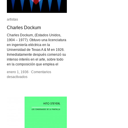
artistas
artistas
Charles Dockum
Charles Dockum
Charles Dockum, (Estados Unidos,
1904 – 1977). Obtuvo una licenciatura
en ingeniería eléctrica en la
Universidad de Texas A & M en 1926.
Inmediatamente después comenzó su
intenso interés en el arte, sobre todo
en la composición que emplea el
enero 1, 1936
enero 1, 1936
/
/
Comentarios
Comentarios
en
en
desactivados
desactivados
Charles
Charles
Dockum
Dockum