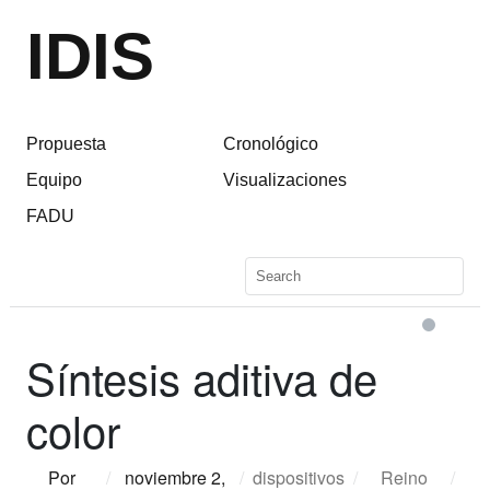
IDIS
Propuesta
Cronológico
Equipo
Visualizaciones
FADU
Síntesis aditiva de
color
Por
/
noviembre 2,
/
dispositivos
/
Reino
/