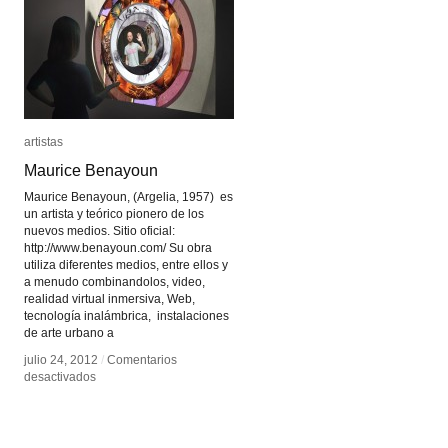
la
la
época
época
de
de
su
su
reproducibilidad
reproducibilidad
técnica
técnica
artistas
artistas
Maurice Benayoun
Maurice Benayoun
Maurice Benayoun, (Argelia, 1957) es
un artista y teórico pionero de los
nuevos medios. Sitio oficial:
http://www.benayoun.com/ Su obra
utiliza diferentes medios, entre ellos y
a menudo combinandolos, video,
realidad virtual inmersiva, Web,
tecnología inalámbrica, instalaciones
de arte urbano a
julio 24, 2012
julio 24, 2012
/
/
Comentarios
Comentarios
en
en
desactivados
desactivados
Maurice
Maurice
Benayoun
Benayoun