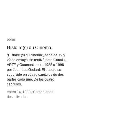
obras
obras
Histoire(s) du Cinema
Histoire(s) du Cinema
“Histoire (s) du cinema”, serie de TV y
vídeo ensayo, se realizó para Canal +,
ARTE y Gaumont, entre 1988 a 1998
por Jean-Luc Godard. El trabajo se
subdivide en cuatro capítulos de dos
partes cada uno. De los cuatro
capítulos,
enero 14, 1988
enero 14, 1988
/
/
Comentarios
Comentarios
en
en
desactivados
desactivados
Histoire(s)
Histoire(s)
du
du
Cinema
Cinema