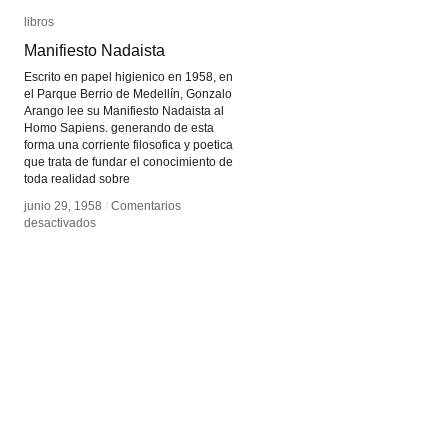
libros
libros
Manifiesto Nadaista
Manifiesto Nadaista
Escrito en papel higienico en 1958, en
el Parque Berrio de Medellín, Gonzalo
Arango lee su Manifiesto Nadaista al
Homo Sapiens. generando de esta
forma una corriente filosofica y poetica
que trata de fundar el conocimiento de
toda realidad sobre
junio 29, 1958
junio 29, 1958
/
/
Comentarios
Comentarios
en
en
desactivados
desactivados
Manifiesto
Manifiesto
Nadaista
Nadaista