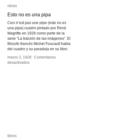
obras
obras
Esto no es una pipa
Esto no es una pipa
Ceci n’est pas une pipe (esto no es
una pipa) cuadro pintado por René
Magritte en 1928 como parte de la
serie “La traición de las imágenes”. El
filósofo francés Michel Foucault habla
del cuadro y su paradoja en su libro
marzo 3, 1928
marzo 3, 1928
/
/
Comentarios
Comentarios
en
en
desactivados
desactivados
Esto
Esto
no
no
es
es
una
una
pipa
pipa
libros
libros