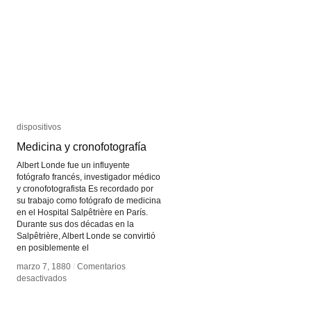
Alvarez
Alvarez
Cozzi
Cozzi
dispositivos
dispositivos
Medicina y cronofotografía
Medicina y cronofotografía
Albert Londe fue un influyente
fotógrafo francés, investigador médico
y cronofotografista Es recordado por
su trabajo como fotógrafo de medicina
en el Hospital Salpêtrière en París.
Durante sus dos décadas en la
Salpêtrière, Albert Londe se convirtió
en posiblemente el
marzo 7, 1880
marzo 7, 1880
/
/
Comentarios
Comentarios
en
en
desactivados
desactivados
Medicina
Medicina
y
y