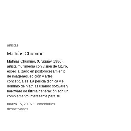
artistas
artistas
Mathías Chumino
Mathías Chumino
Mathías Chumino, (Uruguay, 1986),
artista multimedia con visión de futuro,
especializado en postprocesamiento
de imágenes, edición y artes
conceptuales. La pericia técnica y el
dominio de Mathias usando software y
hardware de última generación son un
complemento interesante para su
marzo 15, 2016
marzo 15, 2016
/
/
Comentarios
Comentarios
en
en
desactivados
desactivados
Mathías
Mathías
Chumino
Chumino