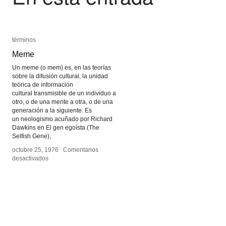
términos
términos
Meme
Meme
Un meme (o mem) es, en las teorías
sobre la difusión cultural, la unidad
teórica de información
cultural transmisible de un individuo a
otro, o de una mente a otra, o de una
generación a la siguiente. Es
un neologismo acuñado por Richard
Dawkins en El gen egoísta (The
Selfish Gene),
octubre 25, 1976
octubre 25, 1976
/
/
Comentarios
Comentarios
en
en
desactivados
desactivados
Meme
Meme