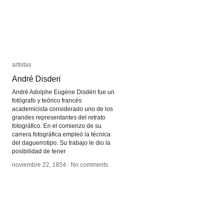
artistas
artistas
André Disderi
André Disderi
André Adolphe Eugène Disdéri fue un
fotógrafo y teórico francés
academicista considerado uno de los
grandes representantes del retrato
fotográfico. En el comienzo de su
carrera fotográfica empleó la técnica
del daguerrotipo. Su trabajo le dio la
posibilidad de tener
noviembre 22, 1854
noviembre 22, 1854
/
/
No comments
No comments