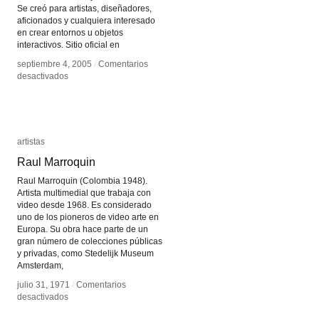
Se creó para artistas, diseñadores,
aficionados y cualquiera interesado
en crear entornos u objetos
interactivos. Sitio oficial en
septiembre 4, 2005
septiembre 4, 2005
/
/
Comentarios
Comentarios
en
en
desactivados
desactivados
Arduino
Arduino
artistas
artistas
Raul Marroquin
Raul Marroquin
Raul Marroquin (Colombia 1948).
Artista multimedial que trabaja con
video desde 1968. Es considerado
uno de los pioneros de video arte en
Europa. Su obra hace parte de un
gran número de colecciones públicas
y privadas, como Stedelijk Museum
Amsterdam,
julio 31, 1971
julio 31, 1971
/
/
Comentarios
Comentarios
en
en
desactivados
desactivados
Raul
Raul