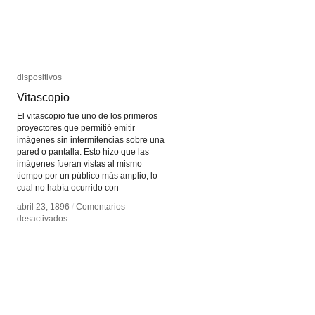
dispositivos
dispositivos
Vitascopio
Vitascopio
El vitascopio fue uno de los primeros
proyectores que permitió emitir
imágenes sin intermitencias sobre una
pared o pantalla. Esto hizo que las
imágenes fueran vistas al mismo
tiempo por un público más amplio, lo
cual no había ocurrido con
abril 23, 1896
abril 23, 1896
/
/
Comentarios
Comentarios
en
en
desactivados
desactivados
Vitascopio
Vitascopio