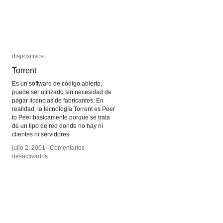
dispositivos
dispositivos
Torrent
Torrent
Es un software de código abierto,
puede ser utilizado sin necesidad de
pagar licencias de fabricantes. En
realidad, la tecnología Torrent es Peer
to Peer básicamente porque se trata
de un tipo de red donde no hay ni
clientes ni servidores
julio 2, 2001
julio 2, 2001
/
/
Comentarios
Comentarios
en
en
desactivados
desactivados
Torrent
Torrent