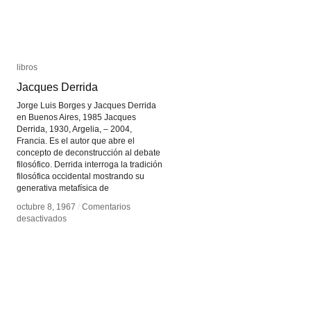
libros
libros
Jacques Derrida
Jacques Derrida
Jorge Luis Borges y Jacques Derrida
en Buenos Aires, 1985 Jacques
Derrida, 1930, Argelia, – 2004,
Francia. Es el autor que abre el
concepto de deconstrucción al debate
filosófico. Derrida interroga la tradición
filosófica occidental mostrando su
generativa metafísica de
octubre 8, 1967
octubre 8, 1967
/
/
Comentarios
Comentarios
en
en
desactivados
desactivados
Jacques
Jacques
Derrida
Derrida