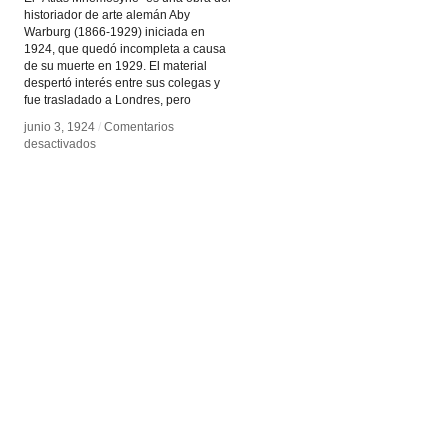
historiador de arte alemán Aby
Warburg (1866-1929) iniciada en
1924, que quedó incompleta a causa
de su muerte en 1929. El material
despertó interés entre sus colegas y
fue trasladado a Londres, pero
junio 3, 1924
junio 3, 1924
/
/
Comentarios
Comentarios
en
en
desactivados
desactivados
Atlas
Atlas
Mnemosyne
Mnemosyne