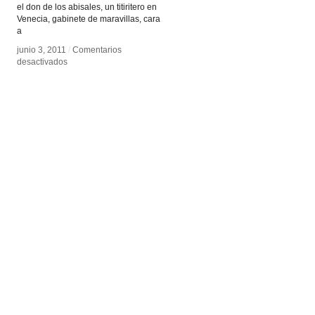
el don de los abisales, un titiritero en
Venecia, gabinete de maravillas, cara
a
junio 3, 2011
junio 3, 2011
/
/
Comentarios
Comentarios
en
en
desactivados
desactivados
Juglares
Juglares
y
y
trovadores
trovadores