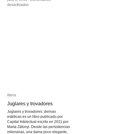
en
en
desactivados
desactivados
Mashup
Mashup
libros
libros
Juglares y trovadores
Juglares y trovadores
Juglares y trovadores: derivas
estéticas es un libro publicado por
Capital Intelectual escrito en 2011 por
Marta Zátonyi. Desde las persistencias
milenarias, una dama poco elegante,