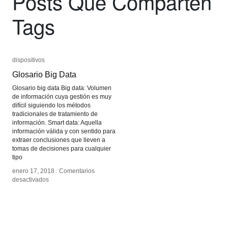
Posts Que Comparten
Tags
dispositivos
dispositivos
Glosario Big Data
Glosario Big Data
Glosario big data Big data: Volumen
de información cuya gestión es muy
difícil siguiendo los métodos
tradicionales de tratamiento de
información. Smart data: Aquella
información válida y con sentido para
extraer conclusiones que lleven a
tomas de decisiones para cualquier
tipo
enero 17, 2018
enero 17, 2018
/
/
Comentarios
Comentarios
en
en
desactivados
desactivados
Glosario
Glosario
Big
Big
Data
Data