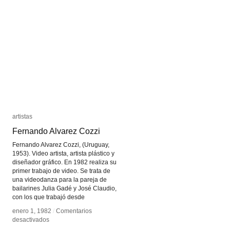
artistas
artistas
Fernando Alvarez Cozzi
Fernando Alvarez Cozzi
Fernando Alvarez Cozzi, (Uruguay,
1953). Video artista, artista plástico y
diseñador gráfico. En 1982 realiza su
primer trabajo de video. Se trata de
una videodanza para la pareja de
bailarines Julia Gadé y José Claudio,
con los que trabajó desde
enero 1, 1982
enero 1, 1982
/
/
Comentarios
Comentarios
en
en
desactivados
desactivados
Fernando
Fernando