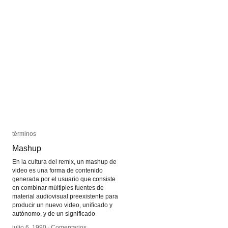
términos
términos
Mashup
Mashup
En la cultura del remix, un mashup de
video es una forma de contenido
generada por el usuario que consiste
en combinar múltiples fuentes de
material audiovisual preexistente para
producir un nuevo video, unificado y
autónomo, y de un significado
julio 6, 1990
julio 6, 1990
/
/
Comentarios
Comentarios