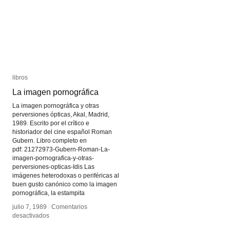
libros
libros
La imagen pornográfica
La imagen pornográfica
La imagen pornográfica y otras
perversiones ópticas, Akal, Madrid,
1989. Escrito por el crítico e
historiador del cine español Roman
Gubern. Libro completo en
pdf: 21272973-Gubern-Roman-La-
imagen-pornografica-y-otras-
perversiones-opticas-Idis Las
imágenes heterodoxas o periféricas al
buen gusto canónico como la imagen
pornográfica, la estampita
julio 7, 1989
julio 7, 1989
/
/
Comentarios
Comentarios
en
en
desactivados
desactivados
La
La