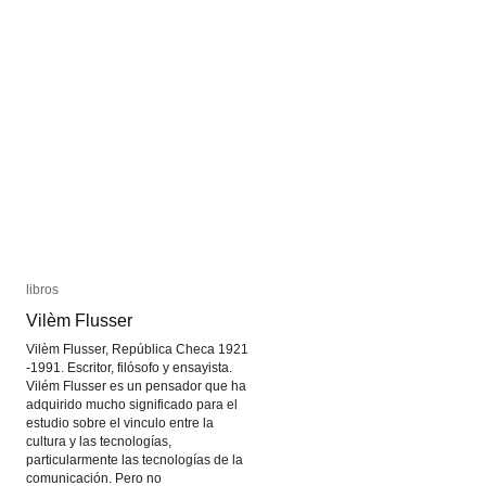
libros
libros
Vilèm Flusser
Vilèm Flusser
Vilèm Flusser, República Checa 1921
-1991. Escritor, filósofo y ensayista.
Vilém Flusser es un pensador que ha
adquirido mucho significado para el
estudio sobre el vinculo entre la
cultura y las tecnologías,
particularmente las tecnologías de la
comunicación. Pero no