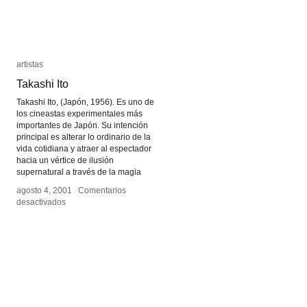
artistas
artistas
Takashi Ito
Takashi Ito
Takashi Ito, (Japón, 1956). Es uno de
los cineastas experimentales más
importantes de Japón. Su intención
principal es alterar lo ordinario de la
vida cotidiana y atraer al espectador
hacia un vértice de ilusión
supernatural a través de la magia
agosto 4, 2001
agosto 4, 2001
/
/
Comentarios
Comentarios
en
en
desactivados
desactivados
Takashi
Takashi
Ito
Ito