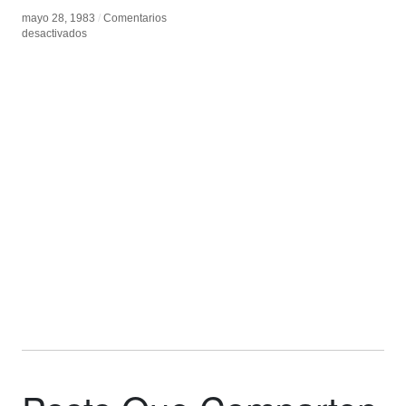
mayo 28, 1983
mayo 28, 1983
/
/
Comentarios
Comentarios
en
en
desactivados
desactivados
Vilèm
Vilèm
Flusser
Flusser