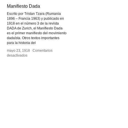
Manifiesto Dada
Manifiesto Dada
Escrito por Tristan Tzara (Rumania
1896 – Francia 1963) y publicado en
1918 en el número 3 de la revista
DADA de Zurich, el Manifiesto Dada
es el primer manifiesto del movimiento
dadaísta. Otros textos importantes
para la historia del
mayo 23, 1918
mayo 23, 1918
/
/
Comentarios
Comentarios
en
en
desactivados
desactivados
Manifiesto
Manifiesto
Dada
Dada