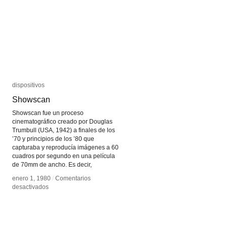
dispositivos
dispositivos
Showscan
Showscan
Showscan fue un proceso
cinematográfico creado por Douglas
Trumbull (USA, 1942) a finales de los
’70 y principios de los ’80 que
capturaba y reproducía imágenes a 60
cuadros por segundo en una película
de 70mm de ancho. Es decir,
enero 1, 1980
enero 1, 1980
/
/
Comentarios
Comentarios
en
en
desactivados
desactivados
Showscan
Showscan