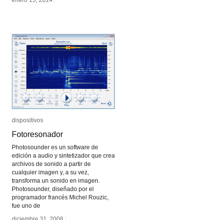
enero 15, 2014
enero 15, 2014
/
/
dispositivos
dispositivos
Fotoresonador
Fotoresonador
Photosounder es un software de
edición a audio y sintetizador que crea
archivos de sonido a partir de
cualquier imagen y, a su vez,
transforma un sonido en imagen.
Photosounder, diseñado por el
programador francés Michel Rouzic,
fue uno de
diciembre 31, 2008
diciembre 31, 2008
/
/