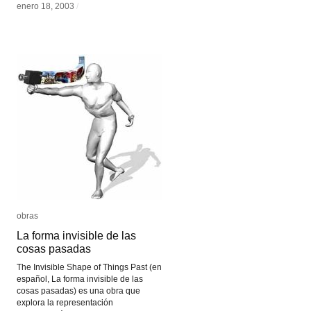
enero 18, 2003
enero 18, 2003
/
/
obras
obras
La forma invisible de las
La forma invisible de las
cosas pasadas
cosas pasadas
The Invisible Shape of Things Past (en
español, La forma invisible de las
cosas pasadas) es una obra que
explora la representación