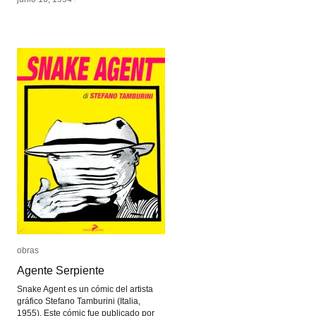
obras
obras
Agente Serpiente
Agente Serpiente
Snake Agent es un cómic del artista
gráfico Stefano Tamburini (Italia,
1955). Este cómic fue publicado por