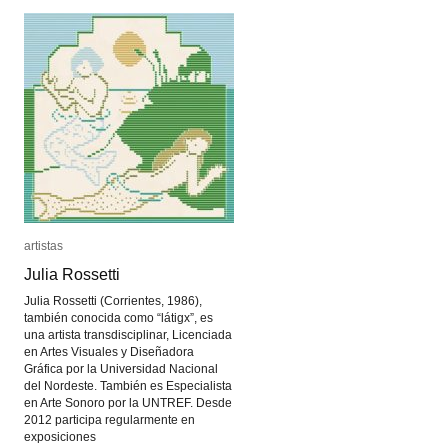
artistas
artistas
Julia Rossetti
Julia Rossetti
Julia Rossetti (Corrientes, 1986),
también conocida como “látigx”, es
una artista transdisciplinar, Licenciada
en Artes Visuales y Diseñadora
Gráfica por la Universidad Nacional
del Nordeste. También es Especialista
en Arte Sonoro por la UNTREF. Desde
2012 participa regularmente en
exposiciones