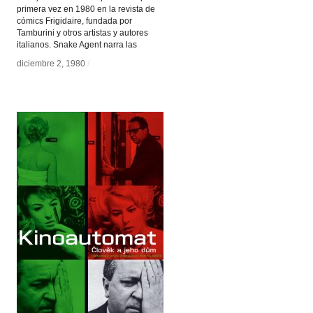
primera vez en 1980 en la revista de
cómics Frigidaire, fundada por
Tamburini y otros artistas y autores
italianos. Snake Agent narra las
diciembre 2, 1980
diciembre 2, 1980
/
/