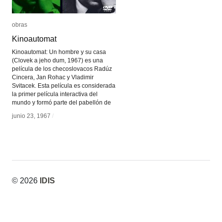
obras
obras
Kinoautomat
Kinoautomat
Kinoautomat: Un hombre y su casa
(Clovek a jeho dum, 1967) es una
película de los checoslovacos Radúz
Cincera, Jan Rohac y Vladimir
Svitacek. Esta película es considerada
la primer película interactiva del
mundo y formó parte del pabellón de
junio 23, 1967
junio 23, 1967
/
/
© 2026
IDIS