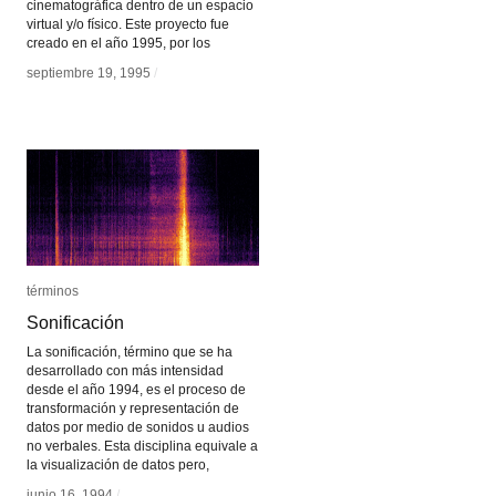
cinematográfica dentro de un espacio
virtual y/o físico. Este proyecto fue
creado en el año 1995, por los
septiembre 19, 1995
septiembre 19, 1995
/
/
términos
términos
Sonificación
Sonificación
La sonificación, término que se ha
desarrollado con más intensidad
desde el año 1994, es el proceso de
transformación y representación de
datos por medio de sonidos u audios
no verbales. Esta disciplina equivale a
la visualización de datos pero,
junio 16, 1994
junio 16, 1994
/
/