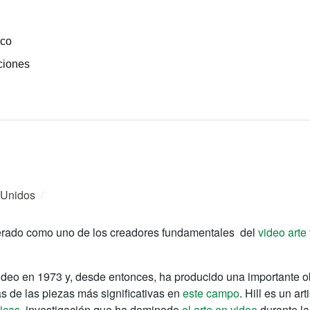
ico
ciones
 Unidos
/
iderado como uno de los creadores fundamentales del
video arte
l video en 1973 y, desde entonces, ha producido una importante 
s de las piezas más significativas en
este campo
. Hill es un a
icas
, investigación que ha dominado
el arte en video
durante la