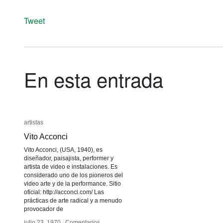
Tweet
En esta entrada
artistas
artistas
Vito Acconci
Vito Acconci
Vito Acconci, (USA, 1940), es
diseñador, paisajista, performer y
artista de video e instalaciones. Es
considerado uno de los pioneros del
video arte y de la performance. Sitio
oficial: http://acconci.com/ Las
prácticas de arte radical y a menudo
provocador de
julio 23, 1970
julio 23, 1970
/
/
Comentarios
Comentarios