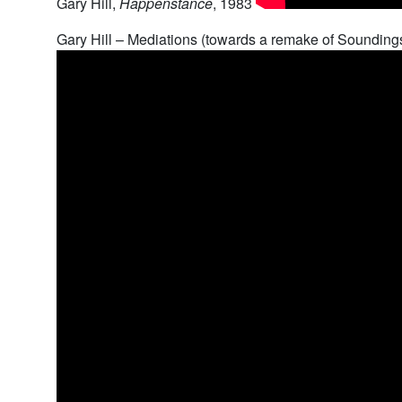
Gary Hill,
Happenstance
, 1983
Gary Hill – Mediations (towards a remake of Soundings