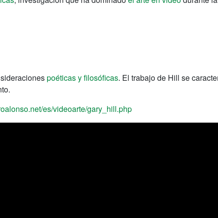
nsideraciones
poéticas y filosóficas
. El trabajo de Hill se caract
to.
roalonso.net/es/videoarte/gary_hill.php