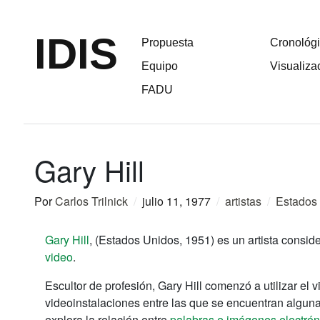
IDIS
Propuesta
Cronológ
Equipo
Visualiza
FADU
Gary Hill
Por
Carlos Trilnick
/
julio 11, 1977
/
artistas
/
Estados
Gary Hill
, (Estados Unidos, 1951) es un artista cons
video
.
Escultor de profesión, Gary Hill comenzó a utilizar e
videoinstalaciones entre las que se encuentran alguna
explora la relación entre
palabras e imágenes electrón