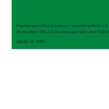
términos
Video arte
Práctica que utiliza la captura o creación artificial 
de los años 1960 con las obras que Nam June Paik re
agosto 16, 1965
/
One Comment