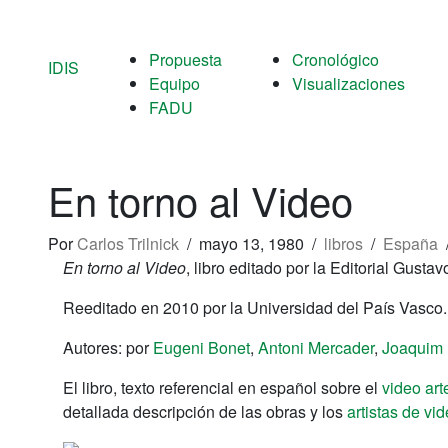
Propuesta
Cronológico
IDIS
Equipo
Visualizaciones
FADU
En torno al Video
Por
Carlos Trilnick
/
mayo 13, 1980
/
libros
/
España
En torno al Video
, libro editado por la Editorial Gusta
Reeditado en 2010 por la Universidad del País Vasco.
Autores: por
Eugeni Bonet
,
Antoni Mercader
,
Joaquim 
El libro, texto referencial en español sobre el
video art
detallada descripción de las obras y los
artistas de vi