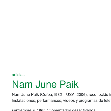
Skulptur
artistas
Nam June Paik
Nam June Paik (Corea,1932 – USA, 2006), reconocido int
instalaciones, performances, vídeos y programas de tele
en
septiembre 9, 1965
/
Comentarios desactivados