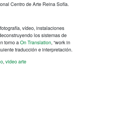
nal Centro de Arte Reina Sofía.
otografía, vídeo, instalaciones
e, deconstruyendo los sistemas de
en torno a
On Translation
, “work in
iente traducción e interpretación.
eo
,
video arte