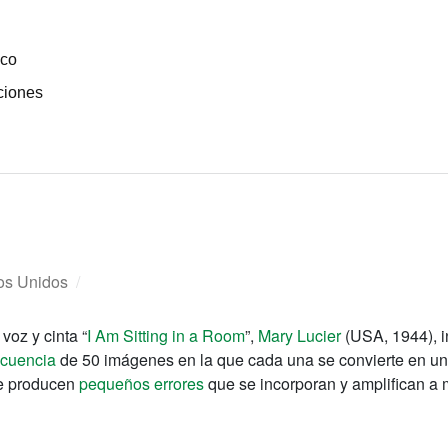
ico
ciones
os Unidos
/
voz y cinta
“
I Am Sitting in a Room
”,
Mary Lucier
(USA, 1944), 
cuencia
de 50 imágenes en la que cada una se convierte en una 
se producen
pequeños errores
que se incorporan y amplifican a 