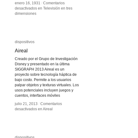
enero 16, 1931
enero 16, 1931
/
/
Comentarios
Comentarios
desactivados
desactivados
en Televisión en tres
en Televisión en tres
dimensiones
dimensiones
dispositivos
dispositivos
Aireal
Aireal
Creado por el Grupo de Investigación
Disney y presentado en la última
SIGGRAPH 2013 Aireal es un
proyecto sobre tecnología háptica de
bajo costo. Permite a los usuarios
palpar objetos y texturas virtuales. Los
usos potenciales incluyen juegos y
cuentos, interfaces móviles
julio 21, 2013
julio 21, 2013
/
/
Comentarios
Comentarios
desactivados
desactivados
en Aireal
en Aireal
dispositivos
dispositivos