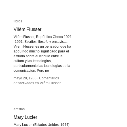
libros
libros
Vilèm Flusser
Vilèm Flusser
Vilèm Flusser, República Checa 1921
-1991. Escritor, filósofo y ensayista.
Vilém Flusser es un pensador que ha
adquirido mucho significado para el
estudio sobre el vinculo entre la
cultura y las tecnologías,
particularmente las tecnologías de la
comunicación. Pero no
mayo 28, 1983
mayo 28, 1983
/
/
Comentarios
Comentarios
desactivados
desactivados
en Vilèm Flusser
en Vilèm Flusser
artistas
artistas
Mary Lucier
Mary Lucier
Mary Lucier, (Estados Unidos, 1944),