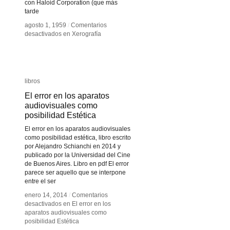
con Haloid Corporation (que más
tarde
agosto 1, 1959
agosto 1, 1959
/
/
Comentarios
Comentarios
desactivados
desactivados
en Xerografía
en Xerografía
libros
libros
El error en los aparatos
El error en los aparatos
audiovisuales como
audiovisuales como
posibilidad Estética
posibilidad Estética
El error en los aparatos audiovisuales
como posibilidad estética, libro escrito
por Alejandro Schianchi en 2014 y
publicado por la Universidad del Cine
de Buenos Aires. Libro en pdf El error
parece ser aquello que se interpone
entre el ser
enero 14, 2014
enero 14, 2014
/
/
Comentarios
Comentarios
desactivados
desactivados
en El error en los
en El error en los
aparatos audiovisuales como
aparatos audiovisuales como
posibilidad Estética
posibilidad Estética