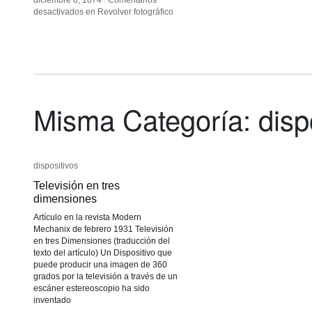
diciembre 8, 1874
diciembre 8, 1874
/
/
Comentarios
Comentarios
desactivados
desactivados
en Revolver fotográfico
en Revolver fotográfico
Misma Categoría: disp
dispositivos
dispositivos
Televisión en tres
Televisión en tres
dimensiones
dimensiones
Artículo en la revista Modern
Mechanix de febrero 1931 Televisión
en tres Dimensiones (traducción del
texto del artículo) Un Dispositivo que
puede producir una imagen de 360
grados por la televisión a través de un
escáner estereoscopio ha sido
inventado