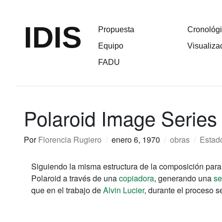
IDIS
Propuesta
Cronológ
Equipo
Visualiza
FADU
Polaroid Image Series
Por
Florencia Rugiero
/
enero 6, 1970
/
obras
/
Estad
Siguiendo la misma estructura de la
composición para 
Polaroid a través de una
copiadora
, generando una
se
que en el trabajo de
Alvin Lucier
, durante el proceso 