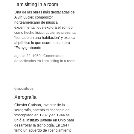
I am sitting in a room
I am sitting in a room
Una de las obras más destacadas de
Alvin Lucier, compositor
norteamericano de música
experimental, que explora el sonido
como hecho físico. Lucier se presenta
“sentado en una habitación” y explica
al público lo que ocurre en la obra:
“Estoy grabando
agosto 22, 1969
agosto 22, 1969
/
/
Comentarios
Comentarios
desactivados
desactivados
en I am sitting in a room
en I am sitting in a room
dispositivos
dispositivos
Xerografía
Xerografía
Chester Carlson, inventor de la
xerografía, patentó el concepto de
fotocopiado en 1937 y en 1944 se
unió al Instituto Battelle en Ohio para
desarrollar la tecnología. En 1947
firmó un acuerdo de licenciamiento