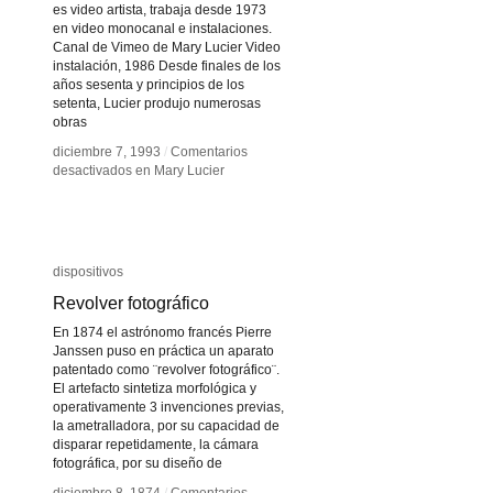
es video artista, trabaja desde 1973
en video monocanal e instalaciones.
Canal de Vimeo de Mary Lucier Video
instalación, 1986 Desde finales de los
años sesenta y principios de los
setenta, Lucier produjo numerosas
obras
diciembre 7, 1993
diciembre 7, 1993
/
/
Comentarios
Comentarios
desactivados
desactivados
en Mary Lucier
en Mary Lucier
dispositivos
dispositivos
Revolver fotográfico
Revolver fotográfico
En 1874 el astrónomo francés Pierre
Janssen puso en práctica un aparato
patentado como ¨revolver fotográfico¨.
El artefacto sintetiza morfológica y
operativamente 3 invenciones previas,
la ametralladora, por su capacidad de
disparar repetidamente, la cámara
fotográfica, por su diseño de