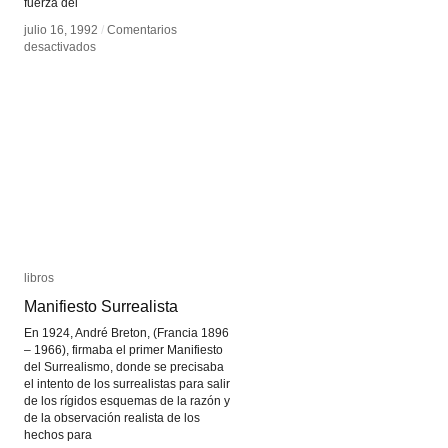
fuerza del
julio 16, 1992
julio 16, 1992
/
/
Comentarios
Comentarios
en
en
desactivados
desactivados
Paul
Paul
McCarthy
McCarthy
libros
libros
Manifiesto Surrealista
Manifiesto Surrealista
En 1924, André Breton, (Francia 1896
– 1966), firmaba el primer Manifiesto
del Surrealismo, donde se precisaba
el intento de los surrealistas para salir
de los rígidos esquemas de la razón y
de la observación realista de los
hechos para