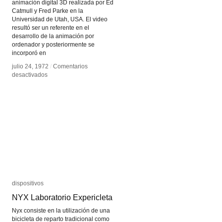
animación digital 3D realizada por Ed
Catmull y Fred Parke en la
Universidad de Utah, USA. El video
resultó ser un referente en el
desarrollo de la animación por
ordenador y posteriormente se
incorporó en
julio 24, 1972
julio 24, 1972
/
/
Comentarios
Comentarios
en
en
desactivados
desactivados
A
A
Computer
Computer
Animated
Animated
Hand
Hand
dispositivos
dispositivos
NYX Laboratorio Expericleta
NYX Laboratorio Expericleta
Nyx consiste en la utilización de una
bicicleta de reparto tradicional como