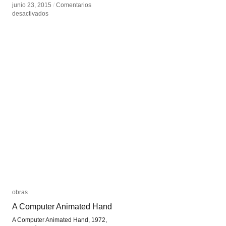
junio 23, 2015
junio 23, 2015
/
/
Comentarios
Comentarios
en
en
desactivados
desactivados
Escrolleo
Escrolleo
infinito
infinito
obras
obras
A Computer Animated Hand
A Computer Animated Hand
A Computer Animated Hand, 1972,