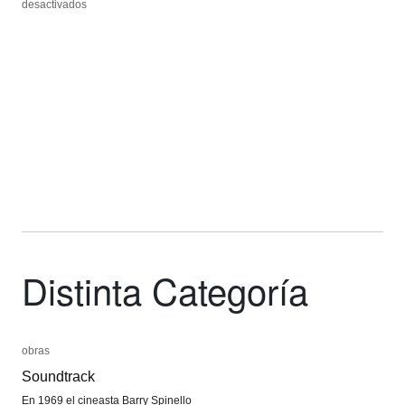
en
en
desactivados
desactivados
Peter
Peter
Kubelka
Kubelka
Distinta Categoría
obras
obras
Soundtrack
Soundtrack
En 1969 el cineasta Barry Spinello