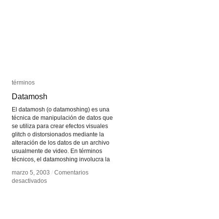
términos
términos
Datamosh
Datamosh
El datamosh (o datamoshing) es una
técnica de manipulación de datos que
se utiliza para crear efectos visuales
glitch o distorsionados mediante la
alteración de los datos de un archivo
usualmente de video. En términos
técnicos, el datamoshing involucra la
marzo 5, 2003
marzo 5, 2003
/
/
Comentarios
Comentarios
en
en
desactivados
desactivados
Datamosh
Datamosh