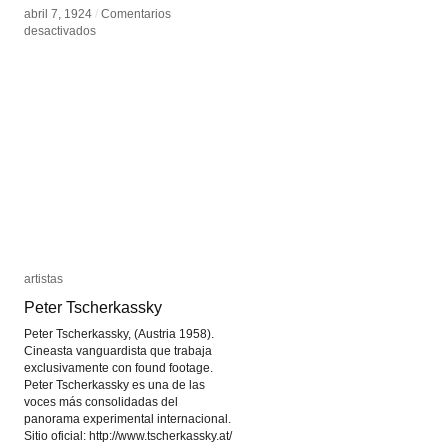
abril 7, 1924
abril 7, 1924
/
/
Comentarios
Comentarios
en
en
desactivados
desactivados
Manifiesto
Manifiesto
Surrealista
Surrealista
artistas
artistas
Peter Tscherkassky
Peter Tscherkassky
Peter Tscherkassky, (Austria 1958).
Cineasta vanguardista que trabaja
exclusivamente con found footage.
Peter Tscherkassky es una de las
voces más consolidadas del
panorama experimental internacional.
Sitio oficial: http://www.tscherkassky.at/