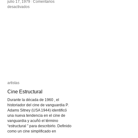
julio 17, 1979
julio 17, 1979
/
/
Comentarios
Comentarios
en
en
desactivados
desactivados
Larry
Larry
Cuba
Cuba
artistas
artistas
Cine Estructural
Cine Estructural
Durante la década de 1960 , el
historiador del cine de vanguardia P.
Adams Sitney (USA 1944) identificó
una nueva tendencia en el cine de
vanguardia y acuñó el término
“estructural ” para describirlo. Definido
como un cine simplificado en