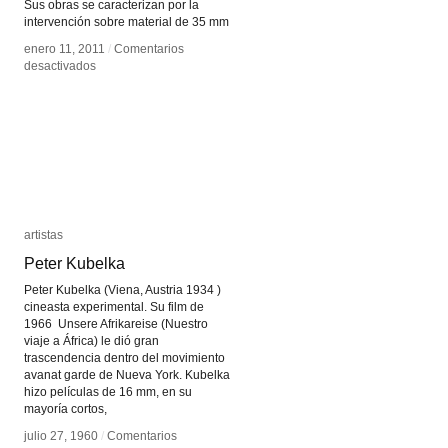
Sus obras se caracterizan por la
intervención sobre material de 35 mm
enero 11, 2011
enero 11, 2011
/
/
Comentarios
Comentarios
en
en
desactivados
desactivados
Peter
Peter
Tscherkassky
Tscherkassky
artistas
artistas
Peter Kubelka
Peter Kubelka
Peter Kubelka (Viena, Austria 1934 )
cineasta experimental. Su film de
1966 Unsere Afrikareise (Nuestro
viaje a África) le dió gran
trascendencia dentro del movimiento
avanat garde de Nueva York. Kubelka
hizo películas de 16 mm, en su
mayoría cortos,
julio 27, 1960
julio 27, 1960
/
/
Comentarios
Comentarios