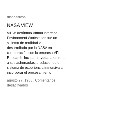
dispositivos
dispositivos
NASA VIEW
NASA VIEW
VIEW, acrónimo Virtual Interface
Environment Workstation fue un
sistema de realidad virtual
desarrollado por la NASA en
colaboración con la empresa VPL
Research, Inc.,para ayudar a entrenar
a sus astronautas, produciendo un
sistema de experiencia inmersiva al
incorporar el procesamiento
agosto 27, 1988
agosto 27, 1988
/
/
Comentarios
Comentarios
en
en
desactivados
desactivados
NASA
NASA
VIEW
VIEW