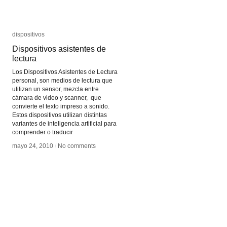
dispositivos
dispositivos
Dispositivos asistentes de
Dispositivos asistentes de
lectura
lectura
Los Dispositivos Asistentes de Lectura
personal, son medios de lectura que
utilizan un sensor, mezcla entre
cámara de video y scanner, que
convierte el texto impreso a sonido.
Estos dispositivos utilizan distintas
variantes de inteligencia artificial para
comprender o traducir
mayo 24, 2010
mayo 24, 2010
/
/
No comments
No comments