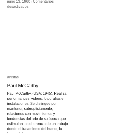
junio 13, 1960
junio 13, 1960
/
/
Comentarios
Comentarios
en
en
desactivados
desactivados
Cine
Cine
Estructural
Estructural
artistas
artistas
Paul McCarthy
Paul McCarthy
Paul McCarthy, (USA; 1945). Realiza
performances, vídeos, fotografías e
instalaciones. Se distingue por
mantener, subrepticiamente,
relaciones con movimientos y
tendencias del arte de su época que
estimulan la coherencia de un trabajo
donde el tratamiento del humor, la