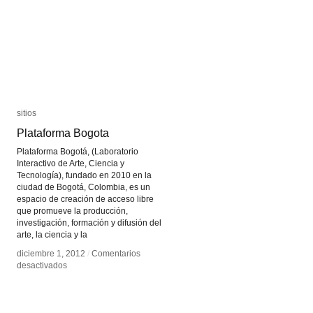
sitios
sitios
Plataforma Bogota
Plataforma Bogota
Plataforma Bogotá, (Laboratorio
Interactivo de Arte, Ciencia y
Tecnología), fundado en 2010 en la
ciudad de Bogotá, Colombia, es un
espacio de creación de acceso libre
que promueve la producción,
investigación, formación y difusión del
arte, la ciencia y la
diciembre 1, 2012
diciembre 1, 2012
/
/
Comentarios
Comentarios
en
en
desactivados
desactivados
Plataforma
Plataforma
Bogota
Bogota