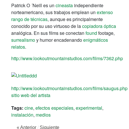
Patrick O ´Neill es un
cineasta
independiente
norteamericano, sus trabajos emplean un
extenso
rango de técnicas
, aunque es principalmente
conocido por su uso virtuoso de la
copiadora óptica
analógica. En sus films se conectan
found
footage,
surrealismo
y humor encadenando
enigmáticos
relatos
.
http://www.lookoutmountainstudios.com/films/7362.php
http://www.lookoutmountainstudios.com/films/saugus.php
sitio web del artista
Tags:
cine
,
efectos especiales
,
experimental
,
instalación
,
medios
« Anterior
/
Siguiente