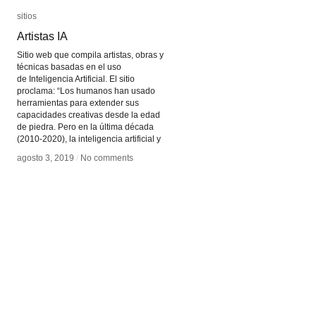
sitios
sitios
Artistas IA
Artistas IA
Sitio web que compila artistas, obras y
técnicas basadas en el uso
de Inteligencia Artificial. El sitio
proclama: “Los humanos han usado
herramientas para extender sus
capacidades creativas desde la edad
de piedra. Pero en la última década
(2010-2020), la inteligencia artificial y
agosto 3, 2019
agosto 3, 2019
/
/
No comments
No comments