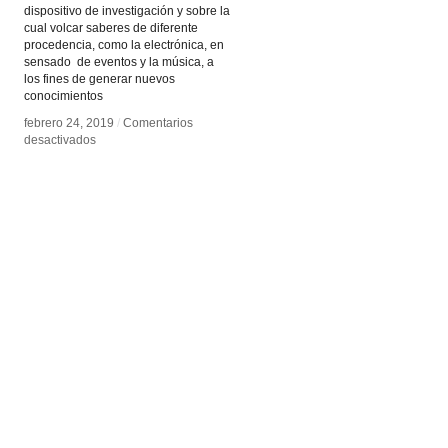
dispositivo de investigación y sobre la
cual volcar saberes de diferente
procedencia, como la electrónica, en
sensado de eventos y la música, a
los fines de generar nuevos
conocimientos
febrero 24, 2019
febrero 24, 2019
/
/
Comentarios
Comentarios
en
en
desactivados
desactivados
NYX
NYX
Laboratorio
Laboratorio
Expericleta
Expericleta