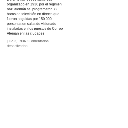
organizado en 1936 por el régimen
nazi alemán se programaron 72
horas de televisión en directo que
fueron seguidas por 150.000
personas en salas de visionado
instaladas en los puestos de Correo
Alemán en las ciudades
julio 3, 1936
julio 3, 1936
/
/
Comentarios
Comentarios
en
en
desactivados
desactivados
Olimpíadas
Olimpíadas
Berlín
Berlín
1936
1936