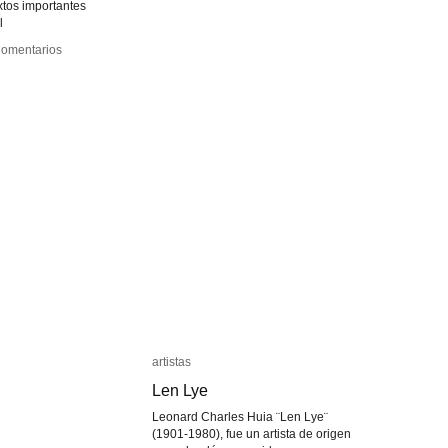
xtos importantes
l
omentarios
omentarios
fiesto
fiesto
a
a
artistas
artistas
Len Lye
Len Lye
Leonard Charles Huia ¨Len Lye¨
(1901-1980), fue un artista de origen