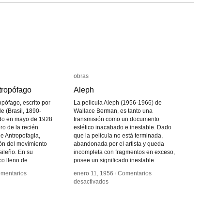
obras
obras
tropófago
tropófago
Aleph
Aleph
opófago, escrito por
La película Aleph (1956-1966) de
 (Brasil, 1890-
Wallace Berman, es tanto una
ado en mayo de 1928
transmisión como un documento
ro de la recién
estético inacabado e inestable. Dado
e Antropofagia,
que la película no está terminada,
ión del movimiento
abandonada por el artista y queda
sileño. En su
incompleta con fragmentos en exceso,
co lleno de
posee un significado inestable.
mentarios
mentarios
enero 11, 1956
enero 11, 1956
/
/
Comentarios
Comentarios
en
en
desactivados
desactivados
fiesto
fiesto
Aleph
Aleph
opófago
opófago