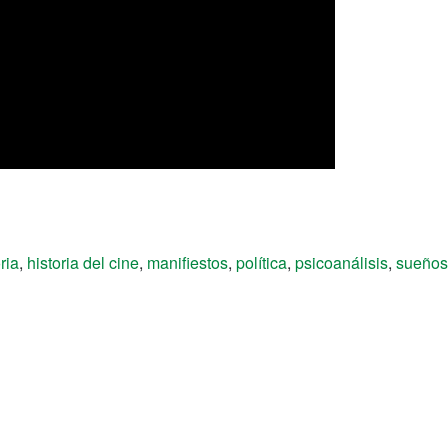
ria
,
historia del cine
,
manifiestos
,
política
,
psicoanálisis
,
sueños