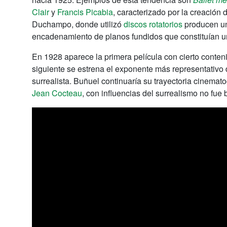
Clair
y
Francis Picabia
, caracterizado por la creación
Duchampo, donde utilizó
discos rotatorios
producen un
encadenamiento de planos fundidos que constituían una
En 1928 aparece la primera película con cierto conteni
siguiente se estrena el exponente más representativo
surrealista. Buñuel continuaría su trayectoria cinema
Jean Cocteau
, con influencias del surrealismo no fue