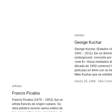
doble
doble
artistas
artistas
George Kuchar
George Kuchar
George Kuchar, (Estados U
1942 – 2011), fue un direct
underground conocido por 
«low-fi». Hacia mediados d
década de 1950 comenzó 
películas en 8mm con su 
Mike Kushar que se exhibie
marzo 26, 1966
marzo 26, 1966
/
/
One Com
One Com
artistas
artistas
Francis Picabia
Francis Picabia
Francis Picabia (1879 – 1953), fue un
artista francés de origen cubano. Su
obra plástica recorre varios estilos de