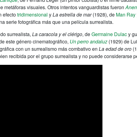
 de metáforas visuales. Otros intentos vanguardistas fueron
Anem
 efecto
tridimensional
y
La estrella de mar
(1928), de
Man Ray
 serie fotográfica más que una película surrealista.
do surrealista,
La caracola y el clérigo
, de
Germaine Dulac
y gu
 de este género cinematográfico,
Un perro andaluz
(1929) de Lui
tográfica con un surrealismo más combativo en
La edad de oro
(1
 bien recibida por el grupo surrealista y no puede considerarse 