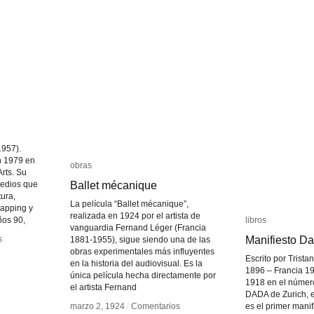
1957).
n 1979 en
obras
obras
Arts. Su
Ballet mécanique
Ballet mécanique
edios que
ura,
La película “Ballet mécanique”,
mapping y
realizada en 1924 por el artista de
ños 90,
libros
libros
vanguardia Fernand Léger (Francia
Manifiesto D
Manifiesto D
s
s
1881-1955), sigue siendo una de las
obras experimentales más influyentes
Escrito por Trist
en la historia del audiovisual. Es la
1896 – Francia 19
única película hecha directamente por
1918 en el número
el artista Fernand
DADA de Zurich, e
marzo 2, 1924
marzo 2, 1924
/
/
Comentarios
Comentarios
es el primer mani