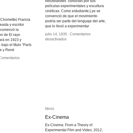
neozelandés conocido por sus
películas experimentales y escultura
cinéticas. Como estudiante,Lye se
convenció de que el movimiento
 Chomette) Francia
podría ser parte del lenguaje del arte,
asta y escritor
que lo llevó a experimentar
 comenzó la
julio 14, 1935
julio 14, 1935
/
/
Comentarios
Comentarios
on de El rayo
en
en
desactivados
desactivados
ará en 1923 y
Len
Len
bajo el título “París
Lye
Lye
ie y René
Comentarios
Comentarios
e
e
libros
libros
Ex-Cinema
Ex-Cinema
Ex-Cinema: From a Theory of
Experimental Film and Video, 2012,