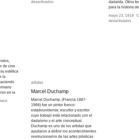
en
en
desactivados
desactivados
dadaísta. Otros te
Ballet
Ballet
para la historia de
mécanique
mécanique
mayo 23, 1918
mayo 23, 1918
/
/
C
C
en
en
desactivados
desactivados
Mani
Mani
Dad
Dad
nidos,
or de cine
su estética
e la
haciendo
artistas
artistas
hermano
Marcel Duchamp
Marcel Duchamp
ron en la
Marcel Duchamp, (Francia 1887-
ment
ment
1968) fue un pintor franco-
estadounidense, escultor y escritor
cuyo trabajo está relacionado con el
dadaísmo y el arte conceptual.
Duchamp es uno de los artistas que
ayudaron a definir los acontecimientos
revolucionarios de las artes plásticas