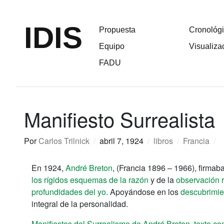
IDIS
Propuesta
Cronológ
Equipo
Visualiza
FADU
Manifiesto Surrealista
Por
Carlos Trilnick
/
abril 7, 1924
/
libros
/
Francia
/
En 1924,
André Breton
, (Francia 1896 – 1966), firmab
los rígidos esquemas de la razón
y de la
observación r
profundidades del yo
. Apoyándose en los
descubrimie
integral de la personalidad.
Manifiestos del Surrealismo de André Breton, texto co