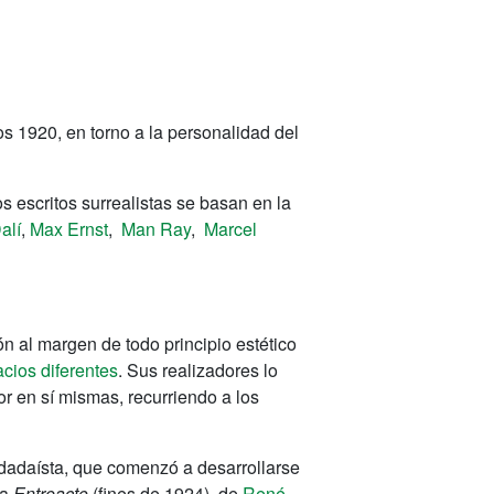
os 1920, en torno a la personalidad del
 escritos surrealistas se basan en la
alí
,
Max Ernst
,
Man Ray
,
Marcel
ón al margen de todo principio estético
cios diferentes
. Sus realizadores lo
r en sí mismas, recurriendo a los
 dadaísta, que comenzó a desarrollarse
ta
Entreacto
(fines de 1924), de
René