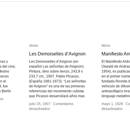
obras
obras
libros
libros
Les Demoiselles d’Avignon
Les Demoiselles d’Avignon
Manifiesto An
Manifiesto An
ras y
Les Demoiselles d’Avignon (en
El Manifiesto Antr
a del cine,
español Las señoritas de Avignon).
Oswald de Andrade
fesino
Pintura, óleo sobre lienzo, 243,9 x
1954), es public
 veces
233,7 cm., 1907, Pablo Picasso,
en el primer núme
n el
(España 1881-1973). “Las señoritas
fundada Revista d
, fue
de Avignon” es una de las primeras
vehículo de difus
e Berlín
referencias del movimiento cubista
antropofágico bra
que Picasso desarrollará años mas
lenguaje metafóri
os
os
julio 25, 1907
julio 25, 1907
/
/
Comentarios
Comentarios
mayo 1, 1928
mayo 1, 1928
/
/
Co
Co
en
en
en
en
desactivados
desactivados
desactivados
desactivados
Les
Les
Mani
Mani
Demoiselles
Demoiselles
Antr
Antr
d’Avignon
d’Avignon