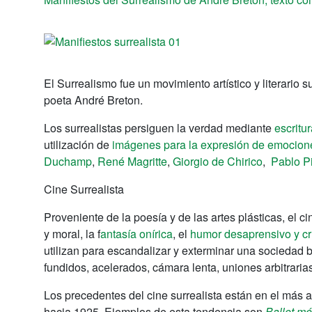
El Surrealismo fue un movimiento artístico y literario s
poeta André Breton.
Los surrealistas persiguen la verdad mediante
escritu
utilización de
imágenes para la expresión de emocion
Duchamp
,
René Magritte
,
Giorgio de Chirico
,
Pablo P
Cine Surrealista
Proveniente de la poesía y de las artes plásticas, el 
y moral, la f
antasía onírica
, el
humor desaprensivo y cr
utilizan para escandalizar y exterminar una sociedad 
fundidos, acelerados, cámara lenta, uniones arbitrari
Los precedentes del cine surrealista están en el más
hacia 1925. Ejemplos de esta tendencia son
Ballet m