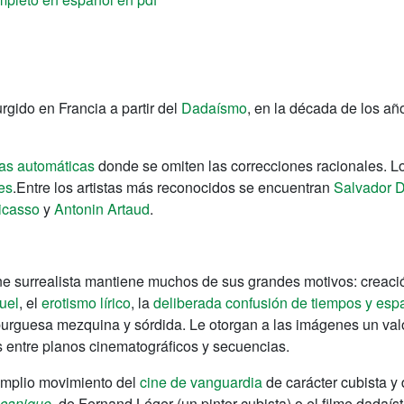
urgido en Francia a partir del
Dadaísmo
, en la década de los añ
ras automáticas
donde se omiten las correcciones racionales. Los
es
.Entre los artistas más reconocidos se encuentran
Salvador D
icasso
y
Antonin Artaud
.
cine surrealista mantiene muchos de sus grandes motivos: creaci
uel
, el
erotismo lírico
, la
deliberada confusión de tiempos y espa
burguesa mezquina y sórdida. Le otorgan a las imágenes un valo
as entre planos cinematográficos y secuencias.
 amplio movimiento del
cine de vanguardia
de carácter cubista y
écanique
, de Fernand Léger (un pintor cubista) o el filme dadaís