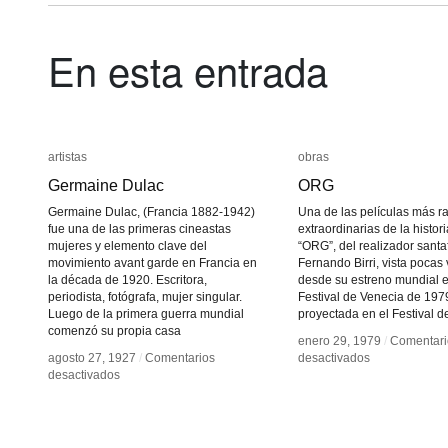
En esta entrada
artistas
artistas
obras
obras
Germaine Dulac
Germaine Dulac
ORG
ORG
Germaine Dulac, (Francia 1882-1942)
Una de las películas más ra
fue una de las primeras cineastas
extraordinarias de la histori
mujeres y elemento clave del
“ORG”, del realizador santa
movimiento avant garde en Francia en
Fernando Birri, vista pocas
la década de 1920. Escritora,
desde su estreno mundial e
periodista, fotógrafa, mujer singular.
Festival de Venecia de 1979
Luego de la primera guerra mundial
proyectada en el Festival d
comenzó su propia casa
enero 29, 1979
enero 29, 1979
/
/
Comentari
Comentari
en
en
agosto 27, 1927
agosto 27, 1927
/
/
Comentarios
Comentarios
desactivados
desactivados
en
en
ORG
ORG
desactivados
desactivados
Germaine
Germaine
Dulac
Dulac