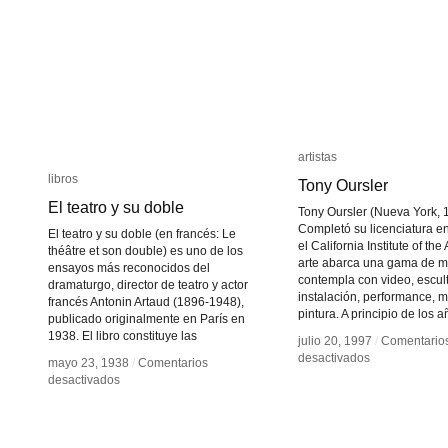
artistas
artistas
libros
libros
Tony Oursler
Tony Oursler
El teatro y su doble
El teatro y su doble
Tony Oursler (Nueva York, 
Completó su licenciatura e
El teatro y su doble (en francés: Le
el California Institute of the 
théâtre et son double) es uno de los
arte abarca una gama de m
ensayos más reconocidos del
contempla con video, escult
dramaturgo, director de teatro y actor
instalación, performance, 
francés Antonin Artaud (1896-1948),
pintura. A principio de los a
publicado originalmente en París en
1938. El libro constituye las
julio 20, 1997
julio 20, 1997
/
/
Comentario
Comentario
en
en
desactivados
desactivados
mayo 23, 1938
mayo 23, 1938
/
/
Comentarios
Comentarios
Tony
Tony
en
en
desactivados
desactivados
Oursler
Oursler
El
El
teatro
teatro
y
y
su
su