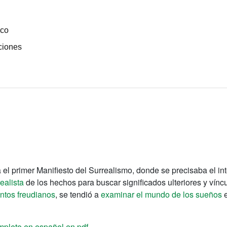
ico
ciones
a el primer Manifiesto del Surrealismo, donde se precisaba el in
ealista
de los hechos para buscar significados ulteriores y vín
ntos freudianos
, se tendió a
examinar el mundo de los sueños
e
mpleto en español en pdf