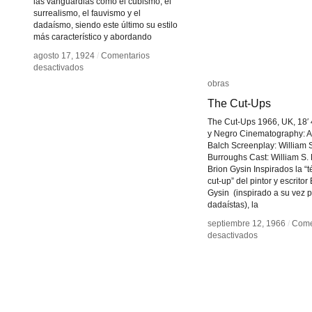
las vanguardias como el cubismo, el
surrealismo, el fauvismo y el
dadaísmo, siendo este último su estilo
más característico y abordando
agosto 17, 1924
agosto 17, 1924
/
/
Comentarios
Comentarios
en
en
desactivados
desactivados
Francis
Francis
obras
obras
Picabia
Picabia
The Cut-Ups
The Cut-Ups
The Cut-Ups 1966, UK, 18′ 
y Negro Cinematography: A
Balch Screenplay: William 
Burroughs Cast: William S.
Brion Gysin Inspirados la “
cut-up” del pintor y escritor
Gysin (inspirado a su vez p
dadaístas), la
septiembre 12, 1966
septiembre 12, 1966
/
/
Come
Come
en
en
desactivados
desactivados
The
The
Cut-
Cut-
Ups
Ups