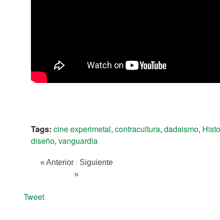
Tags:
cine experimetal
,
contracultura
,
dadaismo
,
Histo
diseño
,
vanguardia
« Anterior
/
Siguiente
»
Tweet