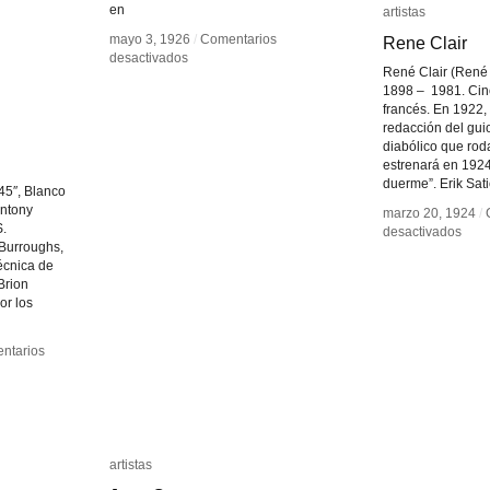
en
artistas
artistas
mayo 3, 1926
mayo 3, 1926
/
/
Comentarios
Comentarios
Rene Clair
Rene Clair
en
en
desactivados
desactivados
René Clair (René
Marcel
Marcel
1898 – 1981. Cine
Duchamp
Duchamp
francés. En 1922,
redacción del gui
diabólico que rod
estrenará en 1924 
duerme”. Erik Sat
45″, Blanco
ntony
marzo 20, 1924
marzo 20, 1924
/
/
S.
en
en
desactivados
desactivados
 Burroughs,
Ren
Ren
técnica de
Clair
Clair
 Brion
or los
ntarios
ntarios
artistas
artistas