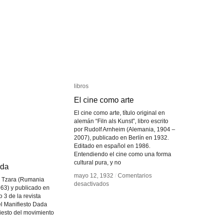
libros
libros
El cine como arte
El cine como arte
El cine como arte, título original en
alemán “Filn als Kunst”, libro escrito
por Rudolf Arnheim (Alemania, 1904 –
2007), publicado en Berlín en 1932.
Editado en español en 1986.
Entendiendo el cine como una forma
cultural pura, y no
ada
ada
mayo 12, 1932
mayo 12, 1932
/
/
Comentarios
Comentarios
an Tzara (Rumania
en
en
desactivados
desactivados
63) y publicado en
El
El
 3 de la revista
cine
cine
l Manifiesto Dada
como
como
fiesto del movimiento
arte
arte