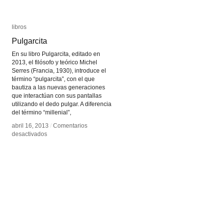
libros
libros
Pulgarcita
Pulgarcita
En su libro Pulgarcita, editado en
2013, el filósofo y teórico Michel
Serres (Francia, 1930), introduce el
término “pulgarcita”, con el que
bautiza a las nuevas generaciones
que interactúan con sus pantallas
utilizando el dedo pulgar. A diferencia
del término “millenial”,
abril 16, 2013
abril 16, 2013
/
/
Comentarios
Comentarios
en
en
desactivados
desactivados
Pulgarcita
Pulgarcita