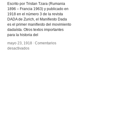
Escrito por Tristan Tzara (Rumania
1896 – Francia 1963) y publicado en
1918 en el número 3 de la revista
DADA de Zurich, el Manifiesto Dada
es el primer manifiesto del movimiento
dadaísta. Otros textos importantes
para la historia del
mayo 23, 1918
mayo 23, 1918
/
/
Comentarios
Comentarios
en
en
desactivados
desactivados
Manifiesto
Manifiesto
Dada
Dada