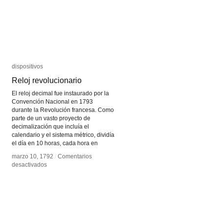
dispositivos
dispositivos
Reloj revolucionario
Reloj revolucionario
El reloj decimal fue instaurado por la
Convención Nacional en 1793
durante la Revolución francesa. Como
parte de un vasto proyecto de
decimalización que incluía el
calendario y el sistema métrico, dividía
el día en 10 horas, cada hora en
marzo 10, 1792
marzo 10, 1792
/
/
Comentarios
Comentarios
en
en
desactivados
desactivados
Reloj
Reloj
revolucionario
revolucionario