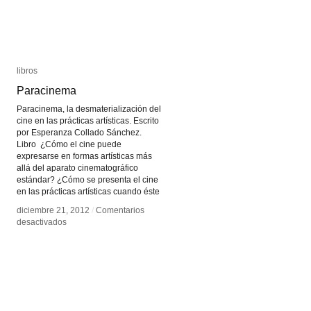
libros
libros
Paracinema
Paracinema
Paracinema, la desmaterialización del
cine en las prácticas artísticas. Escrito
por Esperanza Collado Sánchez.
Libro ¿Cómo el cine puede
expresarse en formas artísticas más
allá del aparato cinematográfico
estándar? ¿Cómo se presenta el cine
en las prácticas artísticas cuando éste
diciembre 21, 2012
diciembre 21, 2012
/
/
Comentarios
Comentarios
en
en
desactivados
desactivados
Paracinema
Paracinema