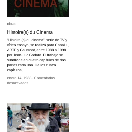
obras
obras
Histoire(s) du Cinema
Histoire(s) du Cinema
“Histoire (s) du cinema”, serie de TV y
vídeo ensayo, se realizó para Canal +,
ARTE y Gaumont, entre 1988 a 1998
por Jean-Luc Godard. El trabajo se
subdivide en cuatro capítulos de dos
partes cada uno. De los cuatro
capítulos,
enero 14, 1988
enero 14, 1988
/
/
Comentarios
Comentarios
en
en
desactivados
desactivados
Histoire(s)
Histoire(s)
du
du
Cinema
Cinema