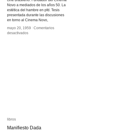
Novo a mediados de los años 50. La
estética del hambre en pfd. Tesis
presentada durante las discusiones
en torno al Cinema Novo,
mayo 20, 1959
mayo 20, 1959
/
/
Comentarios
Comentarios
en
en
desactivados
desactivados
Glauber
Glauber
Rocha
Rocha
libros
libros
Manifiesto Dada
Manifiesto Dada