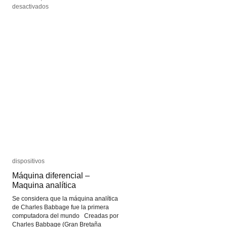
en
en
desactivados
desactivados
9,5
9,5
mm
mm
dispositivos
dispositivos
Máquina diferencial –
Máquina diferencial –
Maquina analítica
Maquina analítica
Se considera que la máquina analítica
de Charles Babbage fue la primera
computadora del mundo Creadas por
Charles Babbage (Gran Bretaña