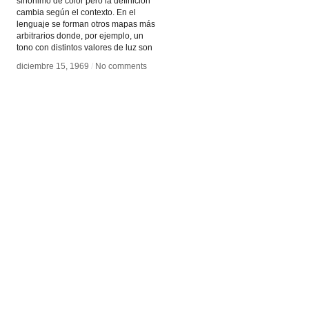
sinónimo de color pero la definición
cambia según el contexto. En el
lenguaje se forman otros mapas más
arbitrarios donde, por ejemplo, un
tono con distintos valores de luz son
diciembre 15, 1969
diciembre 15, 1969
/
/
No comments
No comments