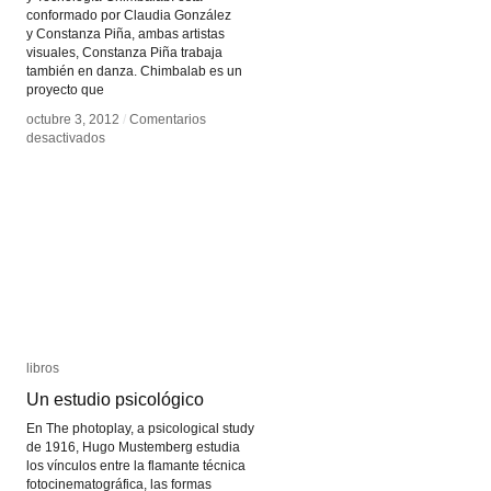
conformado por Claudia González
y Constanza Piña, ambas artistas
visuales, Constanza Piña trabaja
también en danza. Chimbalab es un
proyecto que
octubre 3, 2012
octubre 3, 2012
/
/
Comentarios
Comentarios
en
en
desactivados
desactivados
chimbalab
chimbalab
libros
libros
Un estudio psicológico
Un estudio psicológico
En The photoplay, a psicological study
de 1916, Hugo Mustemberg estudia
los vínculos entre la flamante técnica
fotocinematográfica, las formas