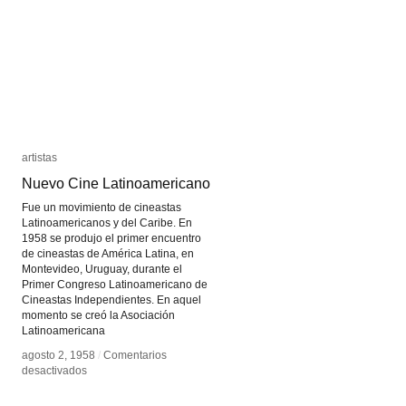
artistas
artistas
Nuevo Cine Latinoamericano
Nuevo Cine Latinoamericano
Fue un movimiento de cineastas
Latinoamericanos y del Caribe. En
1958 se produjo el primer encuentro
de cineastas de América Latina, en
Montevideo, Uruguay, durante el
Primer Congreso Latinoamericano de
Cineastas Independientes. En aquel
momento se creó la Asociación
Latinoamericana
agosto 2, 1958
agosto 2, 1958
/
/
Comentarios
Comentarios
en
en
desactivados
desactivados
Nuevo
Nuevo
Cine
Cine