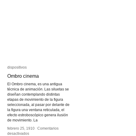
Instrumentos
Instrumentos
inventados
inventados
por
por
Laurie
Laurie
Anderson
Anderson
dispositivos
dispositivos
Ombro cinema
Ombro cinema
El Ombro cinema, es una antigua
técnica de animación. Las siluetas se
diseñan contemplando distintas
etapas de movimiento de la figura
seleccionada, al pasar por delante de
la figura una ventana reticulada, el
efecto estroboscópico genera ilusión
de movimiento. La
febrero 25, 1910
febrero 25, 1910
/
/
Comentarios
Comentarios
en
en
desactivados
desactivados