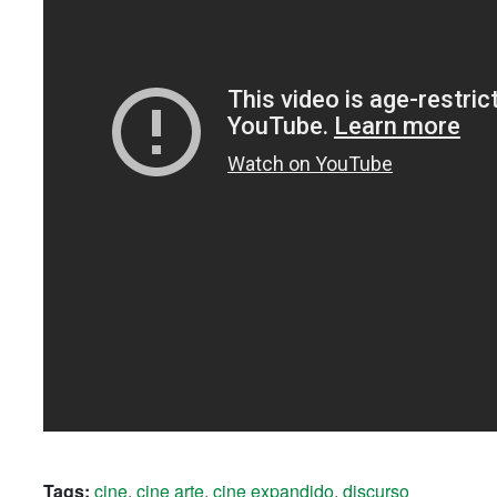
Tags:
cine
,
cine arte
,
cine expandido
,
discurso