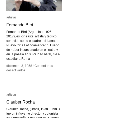
artistas
artistas
Fernando Birri
Fernando Birri
Fernando Birri (Argentina, 1925 –
2017), es cineasta, artista y teórico
conocido como el padre del llamado
Nuevo Cine Latinoamericano. Luego
de haber incursionado en el teatro y
en la poesía en su ciudad natal, fue a
estudiar a Roma
diciembre 3, 1958
diciembre 3, 1958
/
/
Comentarios
Comentarios
en
en
desactivados
desactivados
Fernando
Fernando
Birri
Birri
artistas
artistas
Glauber Rocha
Glauber Rocha
Glauber Rocha, (Brasil, 1938 – 1981),
fue un influyente director y guionista
cine brasileño. Fundador del Cinema