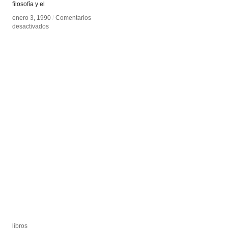
filosofía y el
enero 3, 1990
enero 3, 1990
/
/
Comentarios
Comentarios
en
en
desactivados
desactivados
Raymond
Raymond
Bellour
Bellour
libros
libros