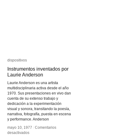
dispositivos
dispositivos
Instrumentos inventados por
Instrumentos inventados por
Laurie Anderson
Laurie Anderson
Laurie Anderson es una artista
multidisciplinaria activa desde el año
1970. Sus presentaciones en vivo dan
cuenta de su extenso trabajo y
dedicación a la experimentación
visual y sonora, transitando la poesía,
narrativa, fotografía, puesta en escena
y performance. Anderson
mayo 10, 1977
mayo 10, 1977
/
/
Comentarios
Comentarios
en
en
desactivados
desactivados