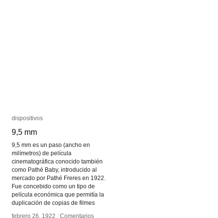
dispositivos
dispositivos
9,5 mm
9,5 mm
9,5 mm es un paso (ancho en
milímetros) de película
cinematográfica conocido también
como Pathé Baby, introducido al
mercado por Pathé Freres en 1922.
Fue concebido como un tipo de
película económica que permitía la
duplicación de copias de filmes
febrero 26, 1922
febrero 26, 1922
/
/
Comentarios
Comentarios