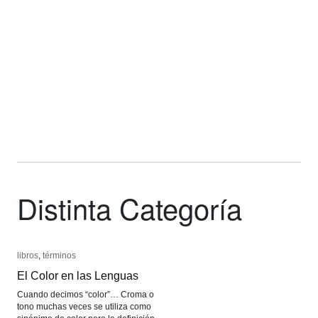
Latinoamericano
Latinoamericano
Distinta Categoría
libros
libros
,
términos
términos
El Color en las Lenguas
El Color en las Lenguas
Cuando decimos “color”… Croma o
tono muchas veces se utiliza como