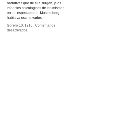
narrativas que de ella surgen, y los
impactos psicologicos de las mismas
en los espectadores. Mustemberg
había ya escrito varios
febrero 10, 1916
febrero 10, 1916
/
/
Comentarios
Comentarios
en
en
desactivados
desactivados
Un
Un
estudio
estudio
psicológico
psicológico