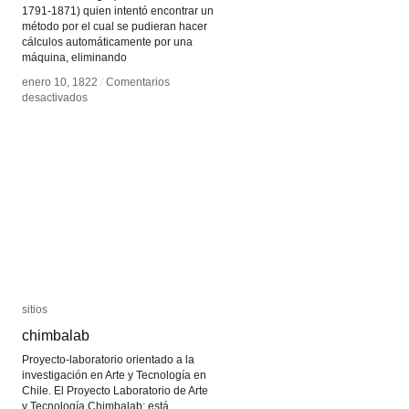
1791-1871) quien intentó encontrar un
método por el cual se pudieran hacer
cálculos automáticamente por una
máquina, eliminando
enero 10, 1822
enero 10, 1822
/
/
Comentarios
Comentarios
en
en
desactivados
desactivados
Máquina
Máquina
diferencial
diferencial
–
–
Maquina
Maquina
analítica
analítica
sitios
sitios
chimbalab
chimbalab
Proyecto-laboratorio orientado a la
investigación en Arte y Tecnología en
Chile. El Proyecto Laboratorio de Arte
y Tecnología Chimbalab: está