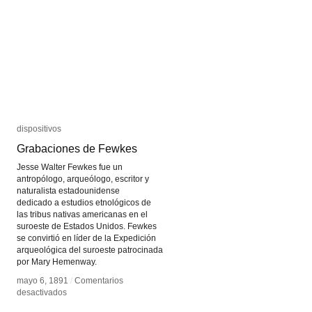
Ombro
Ombro
cinema
cinema
dispositivos
dispositivos
Grabaciones de Fewkes
Grabaciones de Fewkes
Jesse Walter Fewkes fue un
antropólogo, arqueólogo, escritor y
naturalista estadounidense
dedicado a estudios etnológicos de
las tribus nativas americanas en el
suroeste de Estados Unidos. Fewkes
se convirtió en líder de la Expedición
arqueológica del suroeste patrocinada
por Mary Hemenway.
mayo 6, 1891
mayo 6, 1891
/
/
Comentarios
Comentarios
en
en
desactivados
desactivados
Grabaciones
Grabaciones