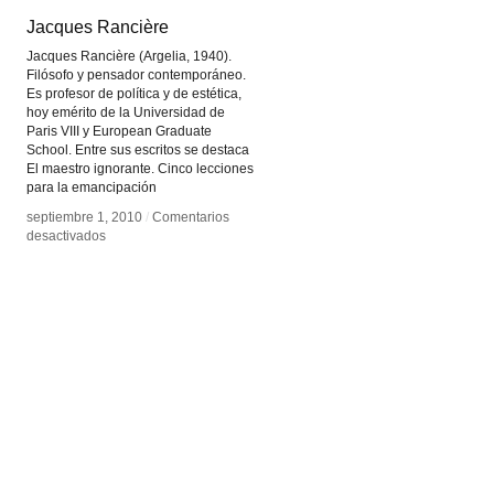
Jacques Rancière
Jacques Rancière
Jacques Rancière (Argelia, 1940).
Filósofo y pensador contemporáneo.
Es profesor de política y de estética,
hoy emérito de la Universidad de
Paris VIII y European Graduate
School. Entre sus escritos se destaca
El maestro ignorante. Cinco lecciones
para la emancipación
septiembre 1, 2010
septiembre 1, 2010
/
/
Comentarios
Comentarios
en
en
desactivados
desactivados
Jacques
Jacques
Rancière
Rancière