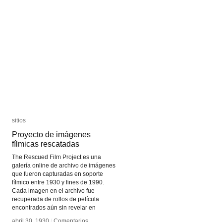
sitios
sitios
Proyecto de imágenes
Proyecto de imágenes
fílmicas rescatadas
fílmicas rescatadas
The Rescued Film Project es una
galería online de archivo de imágenes
que fueron capturadas en soporte
fílmico entre 1930 y fines de 1990.
Cada imagen en el archivo fue
recuperada de rollos de película
encontrados aún sin revelar en
abril 30, 1930
abril 30, 1930
/
/
Comentarios
Comentarios