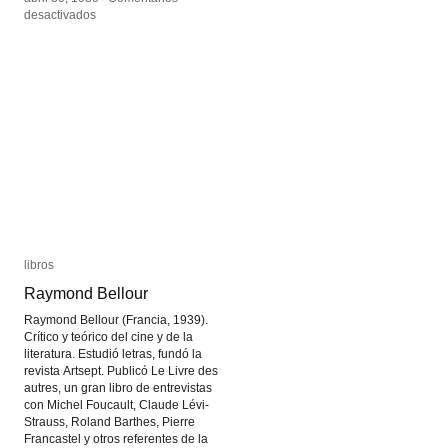
en
en
desactivados
desactivados
Proyecto
Proyecto
de
de
imágenes
imágenes
fílmicas
fílmicas
rescatadas
rescatadas
libros
libros
Raymond Bellour
Raymond Bellour
Raymond Bellour (Francia, 1939).
Crítico y teórico del cine y de la
literatura. Estudió letras, fundó la
revista Artsept. Publicó Le Livre des
autres, un gran libro de entrevistas
con Michel Foucault, Claude Lévi-
Strauss, Roland Barthes, Pierre
Francastel y otros referentes de la