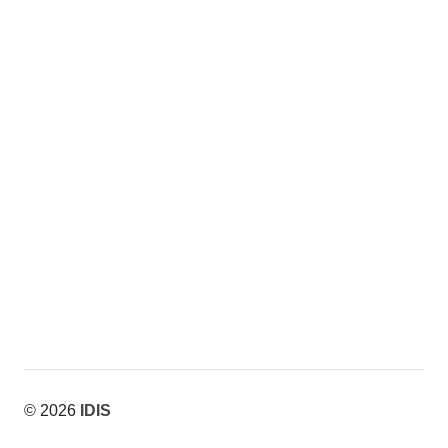
de
de
Fewkes
Fewkes
© 2026
IDIS