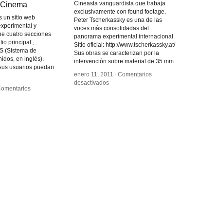
 Cinema
 Cinema
Cineasta vanguardista que trabaja
exclusivamente con found footage.
 un sitio web
Peter Tscherkassky es una de las
experimental y
voces más consolidadas del
ne cuatro secciones
panorama experimental internacional.
tio principal ,
Sitio oficial: http://www.tscherkassky.at/
S (Sistema de
Sus obras se caracterizan por la
idos, en inglés).
intervención sobre material de 35 mm
 sus usuarios puedan
enero 11, 2011
enero 11, 2011
/
/
Comentarios
Comentarios
en
en
desactivados
desactivados
omentarios
omentarios
Peter
Peter
Tscherkassky
Tscherkassky
rimental
rimental
ema
ema