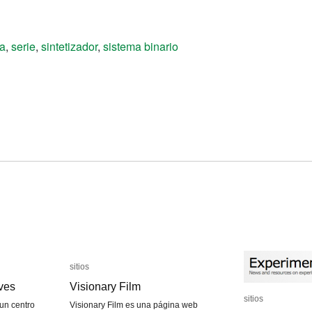
a
,
serie
,
sintetizador
,
sistema binario
sitios
sitios
ves
ves
Visionary Film
Visionary Film
sitios
sitios
un centro
Visionary Film es una página web