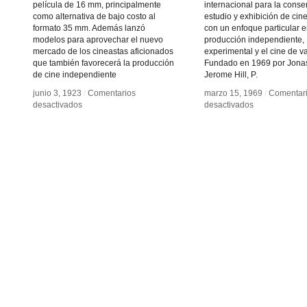
película de 16 mm, principalmente
internacional para la conse
como alternativa de bajo costo al
estudio y exhibición de cine
formato 35 mm. Además lanzó
con un enfoque particular e
modelos para aprovechar el nuevo
producción independiente,
mercado de los cineastas aficionados
experimental y el cine de v
que también favorecerá la producción
Fundado en 1969 por Jona
de cine independiente
Jerome Hill, P.
junio 3, 1923
junio 3, 1923
/
/
Comentarios
Comentarios
marzo 15, 1969
marzo 15, 1969
/
/
Comentar
Comentar
en
en
en
en
desactivados
desactivados
desactivados
desactivados
16
16
Anthology
Anthology
mm
mm
Film
Film
Archives
Archives