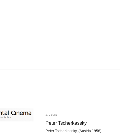
artistas
artistas
Peter Tscherkassky
Peter Tscherkassky
Peter Tscherkassky, (Austria 1958).