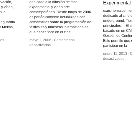
rvación,
dedicada a la difusión de cine
Experimental
Experimental
 y vídeo,
experimental y video arte
expcinema.com es
n la
contemporáneo. Desde mayo de 2006
dedicado al cine 
es periódicamente actualizada con
underground. Tie
anguardia.
comentarios sobre la programación de
principales: – El si
s Mekas,
festivales y muestras internacionales
basado en un CM
que hacen foco en el cine
Gestión de Conten
ios
ios
mayo 1, 2006
mayo 1, 2006
/
/
Comentarios
Comentarios
Esto permite que
en
en
desactivados
desactivados
participar en la
Visionary
Visionary
enero 11, 2013
enero 11, 2013
/
/
C
C
Film
Film
en
en
desactivados
desactivados
Expe
Expe
Cin
Cin