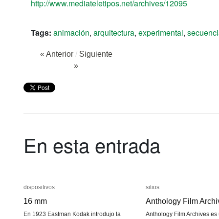
http://www.mediateletipos.net/archives/12095
Tags:
animación
,
arquitectura
,
experimental
,
secuenci
« Anterior
/
Siguiente
»
En esta entrada
dispositivos
dispositivos
sitios
sitios
16 mm
16 mm
Anthology Film Archi
Anthology Film Archi
En 1923 Eastman Kodak introdujo la
Anthology Film Archives es 