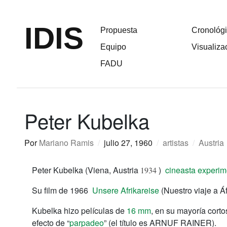
IDIS
Propuesta
Cronológ
Equipo
Visualiza
FADU
Peter Kubelka
Por
Mariano Ramis
/
julio 27, 1960
/
artistas
/
Austria
Peter Kubelka (Viena, Austria
)
cineasta experim
1934
Su film de 1966
Unsere Afrikareise
(Nuestro viaje a Á
Kubelka hizo películas de
16 mm
, en su mayoría corto
efecto de “
parpadeo
” (el título es ARNUF RAINER).