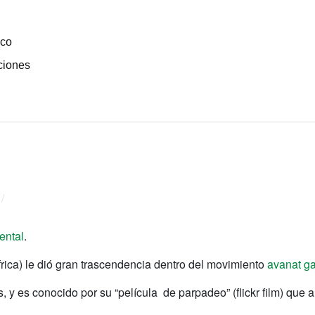
ico
ciones
/
ental
.
frica) le dió gran trascendencia dentro del movimiento
avanat g
s, y es conocido por su “película de parpadeo” (flickr film) que 