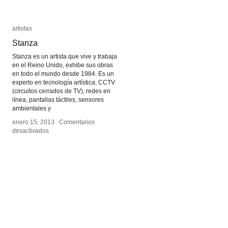
artistas
artistas
Stanza
Stanza
Stanza es un artista que vive y trabaja
en el Reino Unido, exhibe sus obras
en todo el mundo desde 1984. Es un
experto en tecnología artística, CCTV
(circuitos cerrados de TV), redes en
línea, pantallas táctiles, sensores
ambientales y
enero 15, 2013
enero 15, 2013
/
/
Comentarios
Comentarios
en
en
desactivados
desactivados
Stanza
Stanza