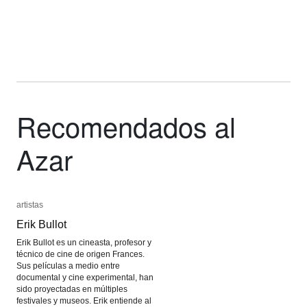
Recomendados al
Azar
artistas
artistas
Erik Bullot
Erik Bullot
Erik Bullot es un cineasta, profesor y
técnico de cine de origen Frances.
Sus películas a medio entre
documental y cine experimental, han
sido proyectadas en múltiples
festivales y museos. Erik entiende al