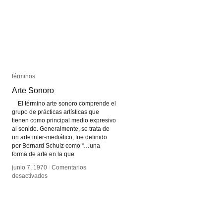
términos
términos
Arte Sonoro
Arte Sonoro
El término arte sonoro comprende el
grupo de prácticas artísticas que
tienen como principal medio expresivo
al sonido. Generalmente, se trata de
un arte inter-mediático, fue definido
por Bernard Schulz como “…una
forma de arte en la que
junio 7, 1970
junio 7, 1970
/
/
Comentarios
Comentarios
en
en
desactivados
desactivados
Arte
Arte
Sonoro
Sonoro