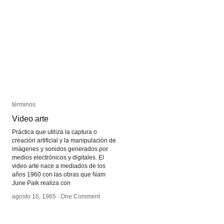
términos
términos
Video arte
Video arte
Práctica que utiliza la captura o
creación artificial y la manipulación de
imágenes y sonidos generados por
medios electrónicos y digitales. El
video arte nace a mediados de los
años 1960 con las obras que Nam
June Paik realiza con
agosto 16, 1965
agosto 16, 1965
/
/
One Comment
One Comment