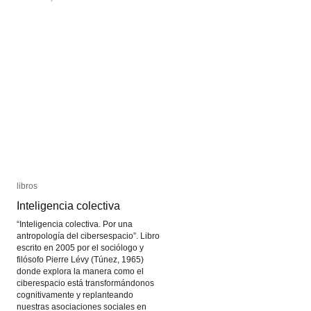
libros
libros
Inteligencia colectiva
Inteligencia colectiva
“Inteligencia colectiva. Por una
antropología del cibersespacio”. Libro
escrito en 2005 por el sociólogo y
filósofo Pierre Lévy (Túnez, 1965)
donde explora la manera como el
ciberespacio está transformándonos
cognitivamente y replanteando
nuestras asociaciones sociales en