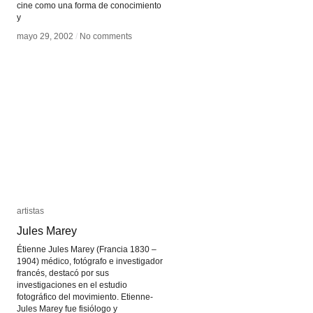
cine como una forma de conocimiento
y
mayo 29, 2002
mayo 29, 2002
/
/
No comments
No comments
artistas
artistas
Jules Marey
Jules Marey
Étienne Jules Marey (Francia 1830 –
1904) médico, fotógrafo e investigador
francés, destacó por sus
investigaciones en el estudio
fotográfico del movimiento. Etienne-
Jules Marey fue fisiólogo y