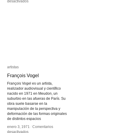
en
en
desactivados
desactivados
Fotografía
Fotografía
Infrarroja
Infrarroja
artistas
artistas
François Vogel
François Vogel
François Vogel es un artista,
realizador audiovisual y científico
nacido en 1971 en Meudon, un
suburbio en las afueras de París. Su
obra suele basarse en la
manipulación de la perspectiva y
deformación de las formas originales
de distintos espacios
enero 3, 1971
enero 3, 1971
/
/
Comentarios
Comentarios
en
en
desactivados
desactivados