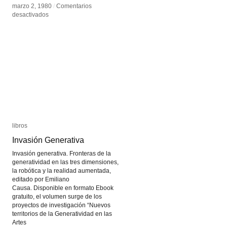
marzo 2, 1980
marzo 2, 1980
/
/
Comentarios
Comentarios
en
en
desactivados
desactivados
Las
Las
puestas
puestas
teatrales
teatrales
de
de
Robert
Robert
Wilson
Wilson
libros
libros
Invasión Generativa
Invasión Generativa
Invasión generativa. Fronteras de la
generatividad en las tres dimensiones,
la robótica y la realidad aumentada,
editado por Emiliano
Causa. Disponible en formato Ebook
gratuito, el volumen surge de los
proyectos de investigación “Nuevos
territorios de la Generatividad en las
Artes