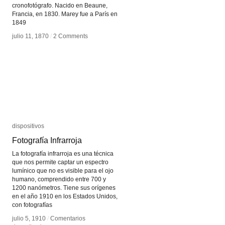
cronofotógrafo. Nacido en Beaune,
Francia, en 1830. Marey fue a París en
1849
julio 11, 1870
julio 11, 1870
/
/
2 Comments
2 Comments
dispositivos
dispositivos
Fotografía Infrarroja
Fotografía Infrarroja
La fotografía infrarroja es una técnica
que nos permite captar un espectro
lumínico que no es visible para el ojo
humano, comprendido entre 700 y
1200 nanómetros. Tiene sus orígenes
en el año 1910 en los Estados Unidos,
con fotografías
julio 5, 1910
julio 5, 1910
/
/
Comentarios
Comentarios