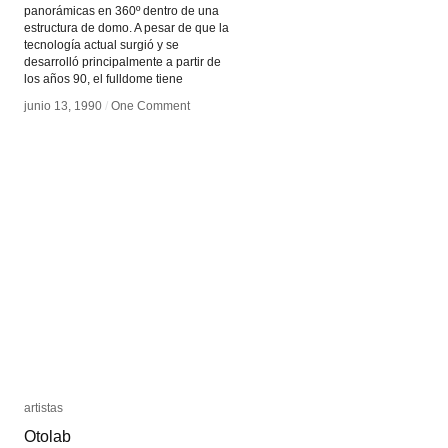
panorámicas en 360º dentro de una
estructura de domo. A pesar de que la
tecnología actual surgió y se
desarrolló principalmente a partir de
los años 90, el fulldome tiene
junio 13, 1990
junio 13, 1990
/
/
One Comment
One Comment
artistas
artistas
Otolab
Otolab