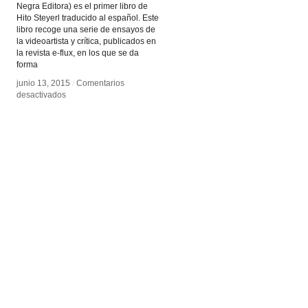
Negra Editora) es el primer libro de
Hito Steyerl traducido al español. Este
libro recoge una serie de ensayos de
la videoartista y crítica, publicados en
la revista e-flux, en los que se da
forma
junio 13, 2015
junio 13, 2015
/
/
Comentarios
Comentarios
en
en
desactivados
desactivados
Los
Los
Condenados
Condenados
de
de
la
la
Pantalla
Pantalla