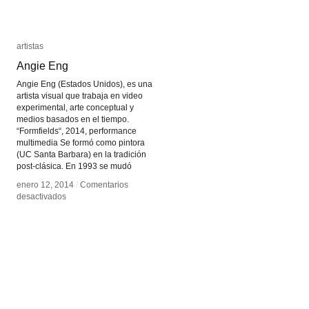
artistas
artistas
Angie Eng
Angie Eng
Angie Eng (Estados Unidos), es una
artista visual que trabaja en video
experimental, arte conceptual y
medios basados en el tiempo.
“Formfields“, 2014, performance
multimedia Se formó como pintora
(UC Santa Barbara) en la tradición
post-clásica. En 1993 se mudó
enero 12, 2014
enero 12, 2014
/
/
Comentarios
Comentarios
en
en
desactivados
desactivados
Angie
Angie
Eng
Eng