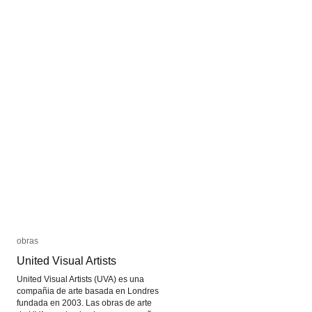
obras
obras
United Visual Artists
United Visual Artists
United Visual Artists (UVA) es una
compañia de arte basada en Londres
fundada en 2003. Las obras de arte