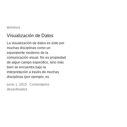
términos
términos
Visualización de Datos
Visualización de Datos
La visualización de datos es visto por
muchas disciplinas como un
equivalente moderno de la
comunicación visual. No es propiedad
de algun campo especifico, sino más
bien se encuentra bajo la
interpretación a través de muchas
disciplinas (por ejemplo, es
junio 1, 2015
junio 1, 2015
/
/
Comentarios
Comentarios
en
en
desactivados
desactivados
Visualización
Visualización
de
de
Datos
Datos