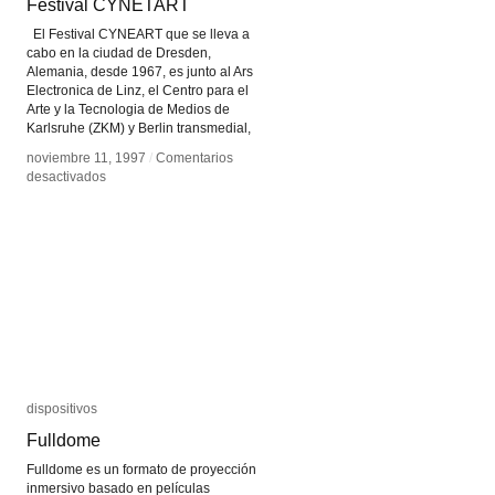
Festival CYNETART
Festival CYNETART
El Festival CYNEART que se lleva a
cabo en la ciudad de Dresden,
Alemania, desde 1967, es junto al Ars
Electronica de Linz, el Centro para el
Arte y la Tecnologia de Medios de
Karlsruhe (ZKM) y Berlin transmedial,
noviembre 11, 1997
noviembre 11, 1997
/
/
Comentarios
Comentarios
en
en
desactivados
desactivados
Festival
Festival
CYNETART
CYNETART
dispositivos
dispositivos
Fulldome
Fulldome
Fulldome es un formato de proyección
inmersivo basado en películas