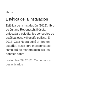
libros
libros
Estética de la instalación
Estética de la instalación
Estética de la instalación (2012), libro
de Juliane Rebentisch, filósofa
enfocada a estudiar los conceptos de
estética, ética y filosofía política. En
2018, Caja Negra editó el libro en
español. «Este libro indispensable
cambiará de manera definitiva los
debates sobre
noviembre 29, 2012
noviembre 29, 2012
/
/
Comentarios
Comentarios
en
en
desactivados
desactivados
Estética
Estética
de
de
la
la
instalación
instalación