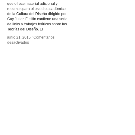
que ofrece material adicional y
recursos para el estudio académico
de la Cultura del Diseño dirigido por
Guy Julier. El sitio contiene una serie
de links a trabajos teóricos sobre las
Teorías del Diseño. El
junio 21, 2015
junio 21, 2015
/
/
Comentarios
Comentarios
en
en
desactivados
desactivados
DesignCulture.info
DesignCulture.info