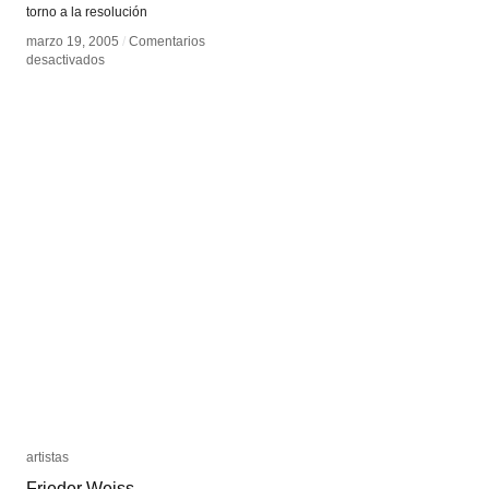
torno a la resolución
marzo 19, 2005
marzo 19, 2005
/
/
Comentarios
Comentarios
en
en
desactivados
desactivados
Inteligencia
Inteligencia
colectiva
colectiva
artistas
artistas
Frieder Weiss
Frieder Weiss