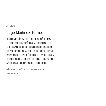
artistas
artistas
Hugo Martínez-Tormo
Hugo Martínez-Tormo
Hugo Martínez-Tormo (España, 1979).
Es Ingeniero Agrícola y licenciado en
Bellas Artes, con estudios de master
en Multimedia y Artes Visuales por la
Universidad Politécnica de Valencia y
el Interface Culture de Linz, en Austria.
Gracias a su formación científica
febrero 6, 2017
febrero 6, 2017
/
/
Comentarios
Comentarios
en
en
desactivados
desactivados
Hugo
Hugo
Martínez-
Martínez-
Tormo
Tormo