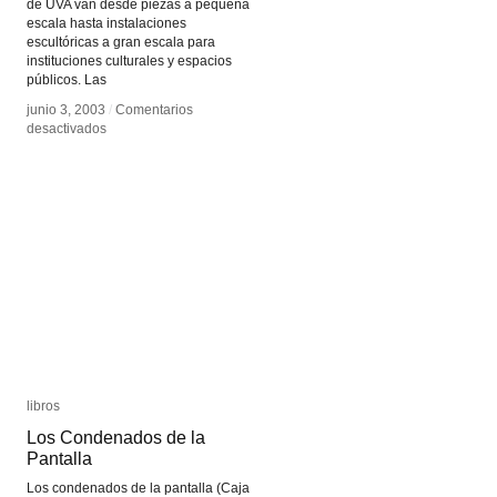
de UVA van desde piezas a pequeña
escala hasta instalaciones
escultóricas a gran escala para
instituciones culturales y espacios
públicos. Las
junio 3, 2003
junio 3, 2003
/
/
Comentarios
Comentarios
en
en
desactivados
desactivados
United
United
Visual
Visual
Artists
Artists
libros
libros
Los Condenados de la
Los Condenados de la
Pantalla
Pantalla
Los condenados de la pantalla (Caja