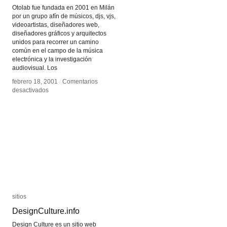
Otolab fue fundada en 2001 en Milán
por un grupo afín de músicos, djs, vjs,
videoartistas, diseñadores web,
diseñadores gráficos y arquitectos
unidos para recorrer un camino
común en el campo de la música
electrónica y la investigación
audiovisual. Los
febrero 18, 2001
febrero 18, 2001
/
/
Comentarios
Comentarios
en
en
desactivados
desactivados
Otolab
Otolab
sitios
sitios
DesignCulture.info
DesignCulture.info
Design Culture es un sitio web