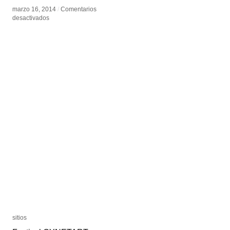
marzo 16, 2014
marzo 16, 2014
/
/
Comentarios
Comentarios
en
en
desactivados
desactivados
Invasión
Invasión
Generativa
Generativa
sitios
sitios