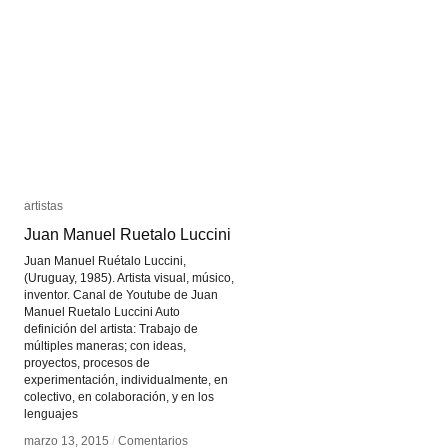
François
François
Vogel
Vogel
artistas
artistas
Juan Manuel Ruetalo Luccini
Juan Manuel Ruetalo Luccini
Juan Manuel Ruétalo Luccini,
(Uruguay, 1985). Artista visual, músico,
inventor. Canal de Youtube de Juan
Manuel Ruetalo Luccini Auto
definición del artista: Trabajo de
múltiples maneras; con ideas,
proyectos, procesos de
experimentación, individualmente, en
colectivo, en colaboración, y en los
lenguajes
marzo 13, 2015
marzo 13, 2015
/
/
Comentarios
Comentarios