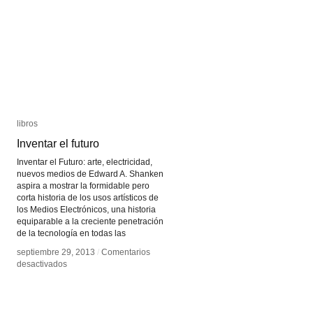
libros
libros
Inventar el futuro
Inventar el futuro
Inventar el Futuro: arte, electricidad,
nuevos medios de Edward A. Shanken
aspira a mostrar la formidable pero
corta historia de los usos artísticos de
los Medios Electrónicos, una historia
equiparable a la creciente penetración
de la tecnología en todas las
septiembre 29, 2013
septiembre 29, 2013
/
/
Comentarios
Comentarios
en
en
desactivados
desactivados
Inventar
Inventar
el
el
futuro
futuro