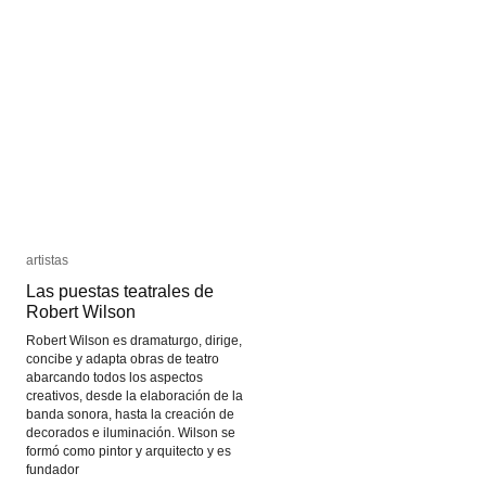
artistas
artistas
Las puestas teatrales de
Las puestas teatrales de
Robert Wilson
Robert Wilson
Robert Wilson es dramaturgo, dirige,
concibe y adapta obras de teatro
abarcando todos los aspectos
creativos, desde la elaboración de la
banda sonora, hasta la creación de
decorados e iluminación. Wilson se
formó como pintor y arquitecto y es
fundador