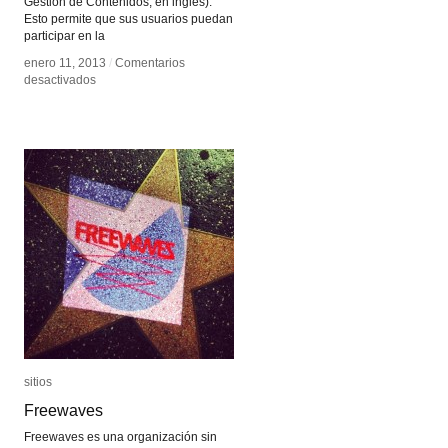
Gestión de Contenidos, en inglés).
Esto permite que sus usuarios puedan
participar en la
enero 11, 2013
enero 11, 2013
/
/
Comentarios
Comentarios
en
en
desactivados
desactivados
Experimental
Experimental
Cinema
Cinema
sitios
sitios
Freewaves
Freewaves
Freewaves es una organización sin