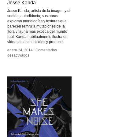
Jesse Kanda
Jesse Kanda
Jesse Kanda, artista de la imagen y el
sonido, autodidacta, sus obras
exploran morfologías y texturas que
parecen remitir a mutaciones de la
flora y fauna mas exótica del mundo
real. Kanda habitualmente ilustra en
video temas musicales y produce
enero 24, 2014
enero 24, 2014
/
/
Comentarios
Comentarios
en
en
desactivados
desactivados
Jesse
Jesse
Kanda
Kanda