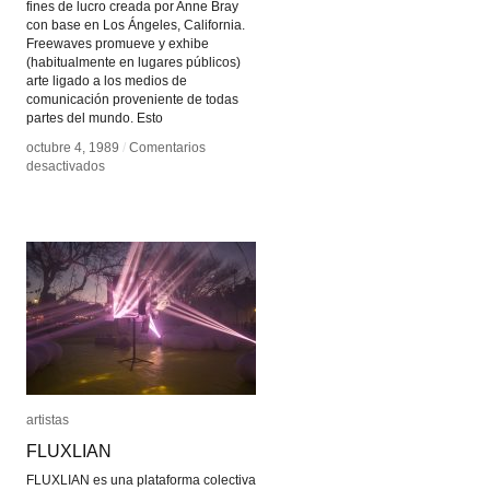
fines de lucro creada por Anne Bray
con base en Los Ángeles, California.
Freewaves promueve y exhibe
(habitualmente en lugares públicos)
arte ligado a los medios de
comunicación proveniente de todas
partes del mundo. Esto
octubre 4, 1989
octubre 4, 1989
/
/
Comentarios
Comentarios
en
en
desactivados
desactivados
Freewaves
Freewaves
artistas
artistas
FLUXLIAN
FLUXLIAN
FLUXLIAN es una plataforma colectiva