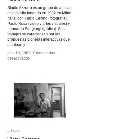
Studio Azzurro es un grupo de artistas
multimedia fundado en 1982 en Milán,
Italia, por Fabio Cirifino (fotografía),
Paolo Rosa (video y artes visuales) y
Leonardo Sangiorgi (gráfica). Sus
trabajos se caracterizan por las
propuestas pioneras interactivas que
plantean y
julio 18, 1982
julio 18, 1982
/
/
Comentarios
Comentarios
en
en
desactivados
desactivados
Studio
Studio
Azzurro
Azzurro
artistas
artistas