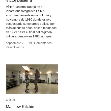
Víctor Basterra
Víctor Basterra
Víctor Basterra trabajó en el
laboratorio fotográfico ESMA,
aproximadamente entre octubre y
noviembre de 1980 donde estuvo
secuestrado como preso político por
más de cuatro años, desde mediados
de 1979 hasta el final del régimen
militar argentino en 1983, aunque
septiembre 7, 1979
septiembre 7, 1979
/
/
Comentarios
Comentarios
en
en
desactivados
desactivados
Víctor
Víctor
Basterra
Basterra
artistas
artistas
Matthew Ritchie
Matthew Ritchie