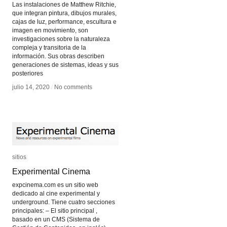
Las instalaciones de Matthew Ritchie,
que integran pintura, dibujos murales,
cajas de luz, performance, escultura e
imagen en movimiento, son
investigaciones sobre la naturaleza
compleja y transitoria de la
información. Sus obras describen
generaciones de sistemas, ideas y sus
posteriores
julio 14, 2020
julio 14, 2020
/
/
No comments
No comments
sitios
sitios
Experimental Cinema
Experimental Cinema
expcinema.com es un sitio web
dedicado al cine experimental y
underground. Tiene cuatro secciones
principales: – El sitio principal ,
basado en un CMS (Sistema de