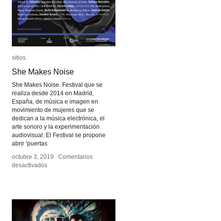
sitios
sitios
She Makes Noise
She Makes Noise
She Makes Noise. Festival que se
realiza desde 2014 en Madrid,
España, de música e imagen en
movimiento de mujeres que se
dedican a la música electrónica, el
arte sonoro y la experimentación
audiovisual. El Festival se propone
abrir ‘puertas
octubre 3, 2019
octubre 3, 2019
/
/
Comentarios
Comentarios
en
en
desactivados
desactivados
She
She
Makes
Makes
Noise
Noise