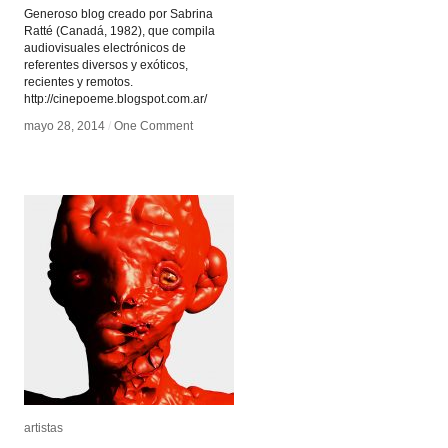
Generoso blog creado por Sabrina
Ratté (Canadá, 1982), que compila
audiovisuales electrónicos de
referentes diversos y exóticos,
recientes y remotos.
http://cinepoeme.blogspot.com.ar/
mayo 28, 2014
mayo 28, 2014
/
/
One Comment
One Comment
artistas
artistas