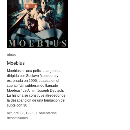
obras
obras
Moebius
Moebius
Moebius es una película argentina,
dirigida por Gustavo Mosquera y
estrenada en 1996, basada en el
cuento “Un subterráneo llamado
Moebius” de Armin Joseph Deutsch.
La historia se construye alrededor de
la desaparición de una formación del
subte con 30
octubre 17, 1996
octubre 17, 1996
/
/
Comentarios
Comentarios
en
en
desactivados
desactivados
Moebius
Moebius