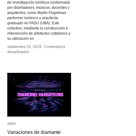
de investigación lumínica conformada
por diseñadores, músicos, docentes y
arquitectos, como Martín Flugelman,
performer lumínico y arquitecto
graduado en FADU (UBA). Este
colectivo, mediante la construcción e
intervención de artefactos cotidianos y
su utilización en
septiembre 25, 2019
septiembre 25, 2019
/
/
Comentarios
Comentarios
en
en
desactivados
desactivados
FLUXLIAN
FLUXLIAN
sitios
sitios
Variaciones de diamante
Variaciones de diamante