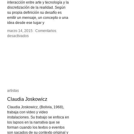
interacción entre arte y tecnología y la
discretización de la realidad. Según
su propia definición su desafío es
emitir un mensaje, un concepto o una
idea desde ese lugar y
marzo 14, 2015
marzo 14, 2015
/
/
Comentarios
Comentarios
en
en
desactivados
desactivados
Fabián
Fabián
Barros
Barros
Andrade
Andrade
artistas
artistas
Claudia Joskowicz
Claudia Joskowicz
Claudia Joskowicz, (Bolivia, 1968),
trabaja con video y video
instalaciones. Su trabajo se enfoca en
los lapsos en la narrativa que se
forman cuando los textos o eventos
son sacados de su contexto original y