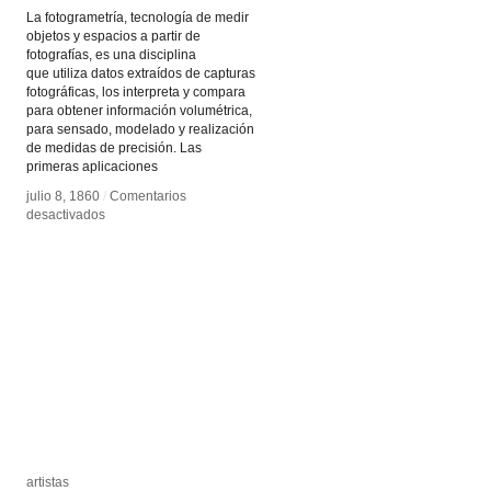
La fotogrametría, tecnología de medir
objetos y espacios a partir de
fotografías, es una disciplina
que utiliza datos extraídos de capturas
fotográficas, los interpreta y compara
para obtener información volumétrica,
para sensado, modelado y realización
de medidas de precisión. Las
primeras aplicaciones
julio 8, 1860
julio 8, 1860
/
/
Comentarios
Comentarios
en
en
desactivados
desactivados
Fotogrametría
Fotogrametría
artistas
artistas