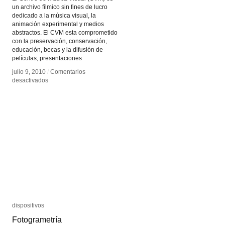
un archivo fílmico sin fines de lucro
dedicado a la música visual, la
animación experimental y medios
abstractos. El CVM esta comprometido
con la preservación, conservación,
educación, becas y la difusión de
películas, presentaciones
julio 9, 2010
julio 9, 2010
/
/
Comentarios
Comentarios
en
en
desactivados
desactivados
Centro
Centro
para
para
la
la
Musica
Musica
Visual
Visual
dispositivos
dispositivos
Fotogrametría
Fotogrametría