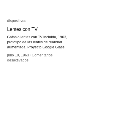
dispositivos
dispositivos
Lentes con TV
Lentes con TV
Gafas o lentes con TV incluida, 1963,
prototipo de las lentes de realidad
aumentada. Proyecto Google Glass
julio 19, 1963
julio 19, 1963
/
/
Comentarios
Comentarios
en
en
desactivados
desactivados
Lentes
Lentes
con
con
TV
TV