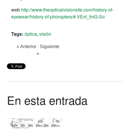
web
http://www.theopticalvisionsite.com/history-of-
eyewear/history-of-phoropters/#.VEvt_fmG-So
Tags:
óptica
,
visión
« Anterior
/
Siguiente
»
En esta entrada