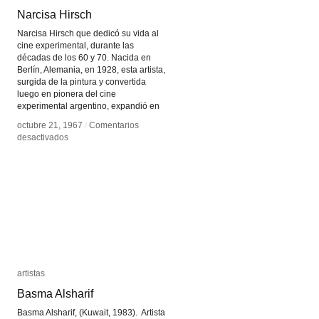
Narcisa Hirsch
Narcisa Hirsch
Narcisa Hirsch que dedicó su vida al
cine experimental, durante las
décadas de los 60 y 70. Nacida en
Berlín, Alemania, en 1928, esta artista,
surgida de la pintura y convertida
luego en pionera del cine
experimental argentino, expandió en
octubre 21, 1967
octubre 21, 1967
/
/
Comentarios
Comentarios
en
en
desactivados
desactivados
Narcisa
Narcisa
Hirsch
Hirsch
artistas
artistas
Basma Alsharif
Basma Alsharif
Basma Alsharif, (Kuwait, 1983). Artista