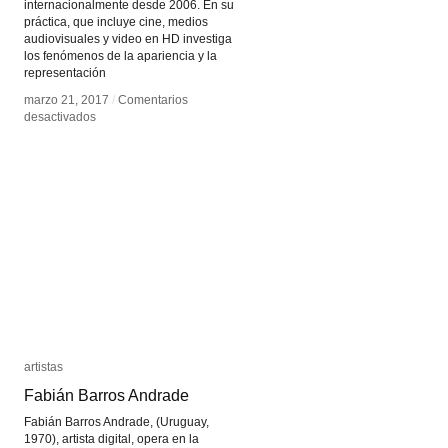
internacionalmente desde 2006. En su
práctica, que incluye cine, medios
audiovisuales y video en HD investiga
los fenómenos de la apariencia y la
representación
marzo 21, 2017
marzo 21, 2017
/
/
Comentarios
Comentarios
en
en
desactivados
desactivados
Alexandre
Alexandre
Larose
Larose
artistas
artistas
Fabián Barros Andrade
Fabián Barros Andrade
Fabián Barros Andrade, (Uruguay,
1970), artista digital, opera en la