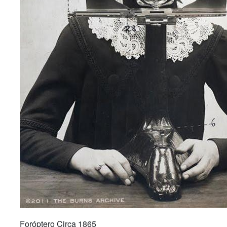
Foróptero Circa 1865