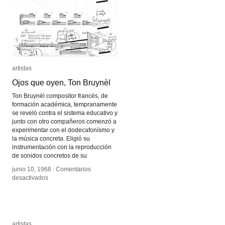
artistas
artistas
Ojos que oyen, Ton Bruynèl
Ojos que oyen, Ton Bruynèl
Ton Bruynèl compositor francés, de
formación académica, tempranamente
se reveló contra el sistema educativo y
junto con otro compañeros comenzó a
experimentar con el dodecafonísmo y
la música concreta. Eligió su
instrumentación con la reproducción
de sonidos concretos de su
junio 10, 1968
junio 10, 1968
/
/
Comentarios
Comentarios
en
en
desactivados
desactivados
Ojos
Ojos
que
que
oyen,
oyen,
Ton
Ton
Bruynèl
Bruynèl
artistas
artistas