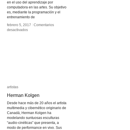
en el uso del aprendizaje por
computadora en las artes. Su objetivo
es, mediante la programación y el
entrenamiento de
febrero 5, 2017
febrero 5, 2017
/
/
Comentarios
Comentarios
en
en
desactivados
desactivados
Mario
Mario
Klingemann
Klingemann
artistas
artistas
Herman Kolgen
Herman Kolgen
Desde hace más de 20 años el artista
multimedia y cibernético originario de
Canadá, Herman Kolgen ha
modelando suntuosas esculturas
“audio-cinéticas” que presenta, a
modo de performance en vivo. Sus