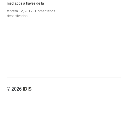
mediados a través de la
febrero 12, 2017
febrero 12, 2017
/
/
Comentarios
Comentarios
en
en
desactivados
desactivados
Claudia
Claudia
Joskowicz
Joskowicz
© 2026
IDIS