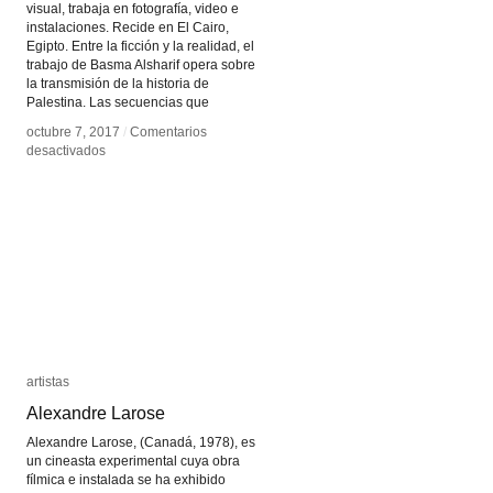
visual, trabaja en fotografía, video e
instalaciones. Recide en El Cairo,
Egipto. Entre la ficción y la realidad, el
trabajo de Basma Alsharif opera sobre
la transmisión de la historia de
Palestina. Las secuencias que
octubre 7, 2017
octubre 7, 2017
/
/
Comentarios
Comentarios
en
en
desactivados
desactivados
Basma
Basma
Alsharif
Alsharif
artistas
artistas
Alexandre Larose
Alexandre Larose
Alexandre Larose, (Canadá, 1978), es
un cineasta experimental cuya obra
fílmica e instalada se ha exhibido