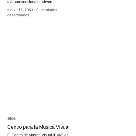
más convencionales sirven
marzo 16, 1963
marzo 16, 1963
/
/
Comentarios
Comentarios
en
en
desactivados
desactivados
Motion
Motion
Capture
Capture
sitios
sitios
Centro para la Musica Visual
Centro para la Musica Visual
El Centro de Música Visual (CVM) es