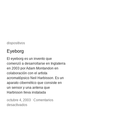
dispositivos
dispositivos
Eyeborg
Eyeborg
El eyeborg es un invento que
comenzó a desarrollarse en Inglaterra
en 2003 por Adam Montandon en
colaboración con el artista
acromatópsico Neil Harbisson. Es un
aparato cibernético que consiste en
un sensor y una antena que
Harbisson lleva instalada
octubre 4, 2003
octubre 4, 2003
/
/
Comentarios
Comentarios
en
en
desactivados
desactivados
Eyeborg
Eyeborg