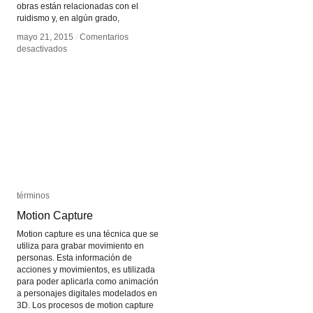
obras están relacionadas con el
ruidismo y, en algún grado,
mayo 21, 2015
mayo 21, 2015
/
/
Comentarios
Comentarios
en
en
desactivados
desactivados
Herman
Herman
Kolgen
Kolgen
términos
términos
Motion Capture
Motion Capture
Motion capture es una técnica que se
utiliza para grabar movimiento en
personas. Esta información de
acciones y movimientos, es utilizada
para poder aplicarla como animación
a personajes digitales modelados en
3D. Los procesos de motion capture