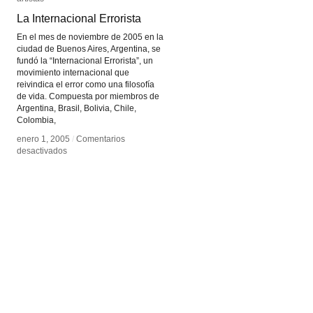
La Internacional Errorista
La Internacional Errorista
En el mes de noviembre de 2005 en la
ciudad de Buenos Aires, Argentina, se
fundó la “Internacional Errorista”, un
movimiento internacional que
reivindica el error como una filosofía
de vida. Compuesta por miembros de
Argentina, Brasil, Bolivia, Chile,
Colombia,
enero 1, 2005
enero 1, 2005
/
/
Comentarios
Comentarios
en
en
desactivados
desactivados
La
La
Internacional
Internacional
Errorista
Errorista