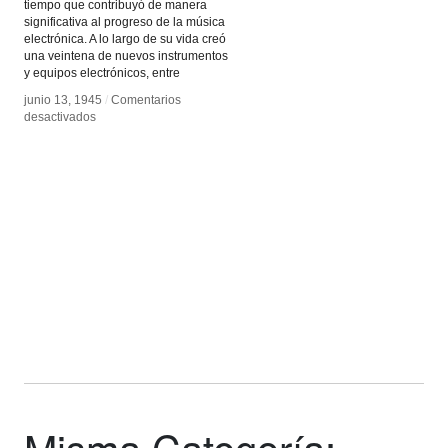
tiempo que contribuyó de manera
significativa al progreso de la música
electrónica. A lo largo de su vida creó
una veintena de nuevos instrumentos
y equipos electrónicos, entre
junio 13, 1945
junio 13, 1945
/
/
Comentarios
Comentarios
en
en
desactivados
desactivados
Hugh
Hugh
LeCaine
LeCaine
inventa
inventa
el
el
sintetizador
sintetizador
Misma Categoría: