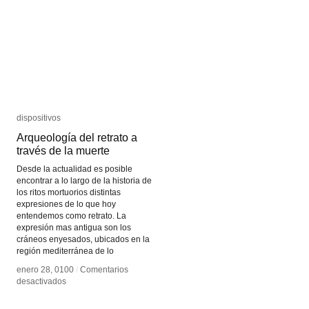
dispositivos
dispositivos
Arqueología del retrato a
Arqueología del retrato a
través de la muerte
través de la muerte
Desde la actualidad es posible
encontrar a lo largo de la historia de
los ritos mortuorios distintas
expresiones de lo que hoy
entendemos como retrato. La
expresión mas antigua son los
cráneos enyesados, ubicados en la
región mediterránea de lo
enero 28, 0100
enero 28, 0100
/
/
Comentarios
Comentarios
en
en
desactivados
desactivados
Arqueología
Arqueología
del
del