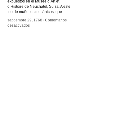
expuestos en el Musée d’Art et
d’Histoire de Neuchâtel, Suiza. A este
trío de muñecos mecánicos, que
septiembre 29, 1768
septiembre 29, 1768
/
/
Comentarios
Comentarios
en
en
desactivados
desactivados
Autómatas
Autómatas
de
de
Jaquet-
Jaquet-
Droz
Droz