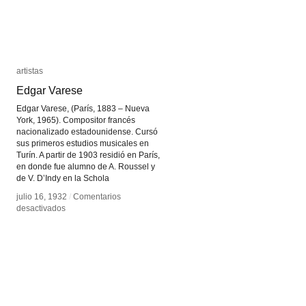
artistas
artistas
Edgar Varese
Edgar Varese
Edgar Varese, (París, 1883 – Nueva
York, 1965). Compositor francés
nacionalizado estadounidense. Cursó
sus primeros estudios musicales en
Turín. A partir de 1903 residió en París,
en donde fue alumno de A. Roussel y
de V. D’Indy en la Schola
julio 16, 1932
julio 16, 1932
/
/
Comentarios
Comentarios
en
en
desactivados
desactivados
Edgar
Edgar
Varese
Varese