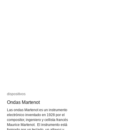
dispositivos
dispositivos
Ondas Martenot
Ondas Martenot
Las ondas Martenot es un instrumento
electrónico inventado en 1928 por el
compositor, ingeniero y cellista francés
Maurice Martenot. El instrumento está
formado por un teclado, un altavoz y