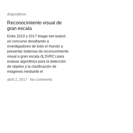
dispositivos
dispositivos
Reconocimiento visual de
Reconocimiento visual de
gran escala
gran escala
Entre 2010 y 2017 Image net realizó
un concurso desafiando a
investigadores de todo el mundo a
presentar sistemas de reconocimiento
visual a gran escala (ILSVRC) para
evaluar algoritmos para la detección
de objetos y la clasificación de
imágenes mediante el
abril 2, 2017
abril 2, 2017
/
/
No comments
No comments