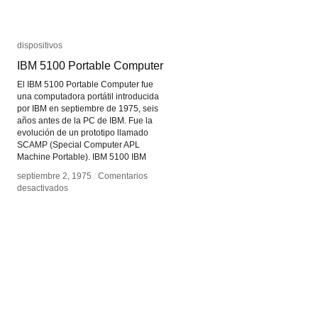
dispositivos
dispositivos
IBM 5100 Portable Computer
IBM 5100 Portable Computer
El IBM 5100 Portable Computer fue
una computadora portátil introducida
por IBM en septiembre de 1975, seis
años antes de la PC de IBM. Fue la
evolución de un prototipo llamado
SCAMP (Special Computer APL
Machine Portable). IBM 5100 IBM
septiembre 2, 1975
septiembre 2, 1975
/
/
Comentarios
Comentarios
en
en
desactivados
desactivados
IBM
IBM
5100
5100
Portable
Portable
Computer
Computer