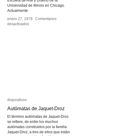
Escuela de Arte y Diseño de la
Universidad de Illinois en Chicago.
Actualmente
enero 27, 1979
enero 27, 1979
/
/
Comentarios
Comentarios
en
en
desactivados
desactivados
Dan
Dan
Sandin
Sandin
dispositivos
dispositivos
Autómatas de Jaquet-Droz
Autómatas de Jaquet-Droz
El término autómatas de Jaquet-Droz
se refiere, de entre los muchos
autómatas construidos por la familia
Jaquet-Droz, a tres de ellos que están