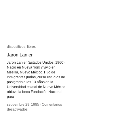
dispositivos
dispositivos
,
libros
libros
Jaron Lanier
Jaron Lanier
Jaron Lanier (Estados Unidos, 1960).
Nació en Nueva York y vivió en
Mesilla, Nuevo México. Hijo de
inmigrantes judíos, curso estudios de
postgrado a los 13 años en la
Universidad estatal de Nuevo México,
obtuvo la beca Fundación Nacional
para
septiembre 29, 1985
septiembre 29, 1985
/
/
Comentarios
Comentarios
en
en
desactivados
desactivados
Jaron
Jaron
Lanier
Lanier