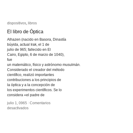
dispositivos
dispositivos
,
libros
libros
El libro de Óptica
El libro de Óptica
Alhazen (nacido en Basora, Dinastía
búyida, actual Irak, el 1 de
julio de 965; fallecido en El
Cairo, Egipto, 6 de marzo de 1040),
fue
un matemático, físico y astrónomo musulmán.
Considerado el creador del método
científico, realizó importantes
contribuciones a los principios de
la óptica y a la concepción de
en
julio 1, 0965
/
Comentarios desactivados
los experimentos científicos. Se lo
El
considera «el padre de
libro
de
julio 1, 0965
/
Comentarios
en
Óptica
desactivados
El
libro
de
Óptica