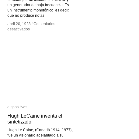
un generador de baja frecuencia. Es
un instrumento monofónico, es decir,
que no produce notas
abril 20, 1928
abril 20, 1928
/
/
Comentarios
Comentarios
en
en
desactivados
desactivados
Ondas
Ondas
Martenot
Martenot
dispositivos
dispositivos
Hugh LeCaine inventa el
Hugh LeCaine inventa el
sintetizador
sintetizador
Hugh Le Caine, (Canadá 1914 -1977),
fue un visionario adelantado a su