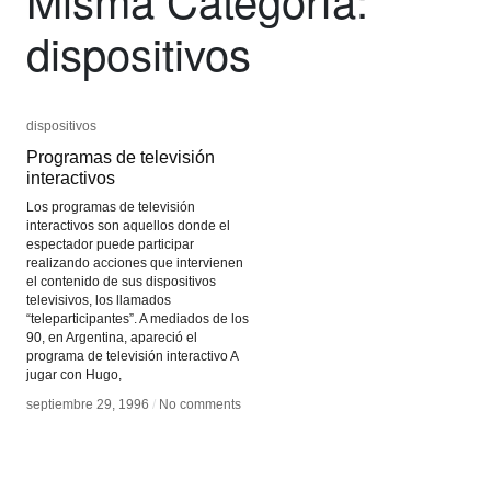
dispositivos
dispositivos
dispositivos
Programas de televisión
Programas de televisión
interactivos
interactivos
Los programas de televisión
interactivos son aquellos donde el
espectador puede participar
realizando acciones que intervienen
el contenido de sus dispositivos
televisivos, los llamados
“teleparticipantes”. A mediados de los
90, en Argentina, apareció el
programa de televisión interactivo A
jugar con Hugo,
septiembre 29, 1996
septiembre 29, 1996
/
/
No comments
No comments