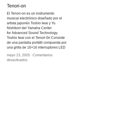
Tenori-on
Tenori-on
El Tenori-on es un instrumento
musical electrónico diseñado por el
artista japonés Toshio Iwai y Yu
Nishibori del Yamaha Center
for Advanced Sound Technology.
Toshio Iwai con el Tenori-0n Consiste
de una pantalla portátil compuesta por
una grilla de 16×16 interruptores LED
mayo 23, 2005
mayo 23, 2005
/
/
Comentarios
Comentarios
en
en
desactivados
desactivados
Tenori-
Tenori-
on
on