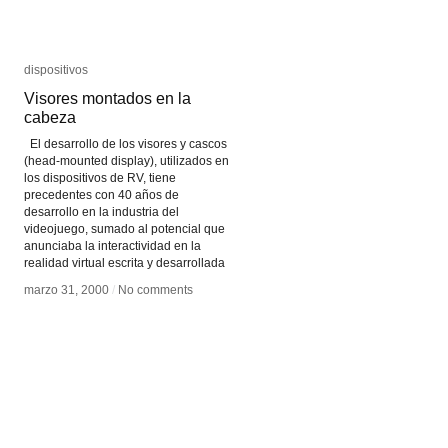
dispositivos
dispositivos
Visores montados en la
Visores montados en la
cabeza
cabeza
El desarrollo de los visores y cascos
(head-mounted display), utilizados en
los dispositivos de RV, tiene
precedentes con 40 años de
desarrollo en la industria del
videojuego, sumado al potencial que
anunciaba la interactividad en la
realidad virtual escrita y desarrollada
marzo 31, 2000
marzo 31, 2000
/
/
No comments
No comments