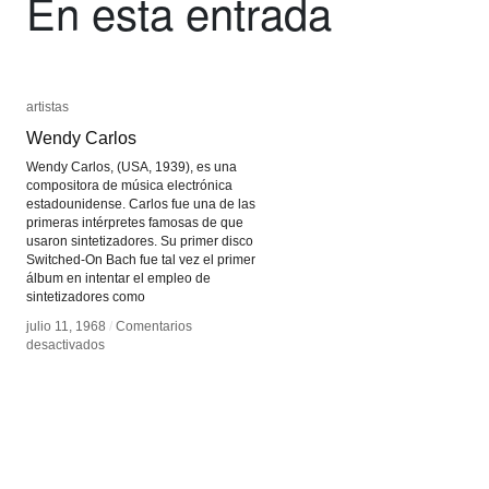
En esta entrada
artistas
artistas
Wendy Carlos
Wendy Carlos
Wendy Carlos, (USA, 1939), es una
compositora de música electrónica
estadounidense. Carlos fue una de las
primeras intérpretes famosas de que
usaron sintetizadores. Su primer disco
Switched-On Bach fue tal vez el primer
álbum en intentar el empleo de
sintetizadores como
julio 11, 1968
julio 11, 1968
/
/
Comentarios
Comentarios
en
en
desactivados
desactivados
Wendy
Wendy
Carlos
Carlos