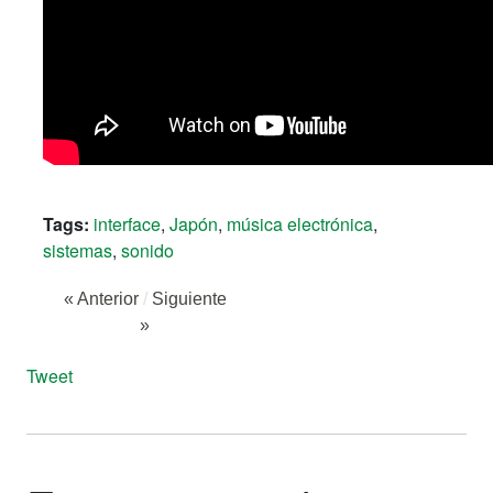
Tags:
interface
,
Japón
,
música electrónica
,
sistemas
,
sonido
« Anterior
/
Siguiente
»
Tweet