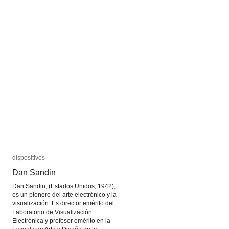
retrato
retrato
a
a
través
través
de
de
la
la
muerte
muerte
dispositivos
dispositivos
Dan Sandin
Dan Sandin
Dan Sandin, (Estados Unidos, 1942),
es un pionero del arte electrónico y la
visualización. Es director emérito del
Laboratorio de Visualización
Electrónica y profesor emérito en la