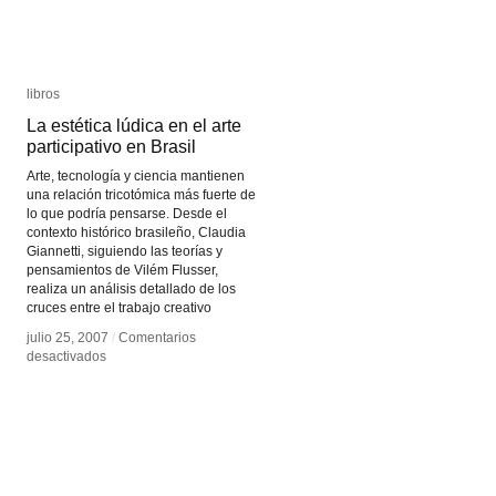
libros
libros
La estética lúdica en el arte
La estética lúdica en el arte
participativo en Brasil
participativo en Brasil
Arte, tecnología y ciencia mantienen
una relación tricotómica más fuerte de
lo que podría pensarse. Desde el
contexto histórico brasileño, Claudia
Giannetti, siguiendo las teorías y
pensamientos de Vilém Flusser,
realiza un análisis detallado de los
cruces entre el trabajo creativo
julio 25, 2007
julio 25, 2007
/
/
Comentarios
Comentarios
en
en
desactivados
desactivados
La
La
estética
estética
lúdica
lúdica
en
en
el
el
arte
arte
participativo
participativo