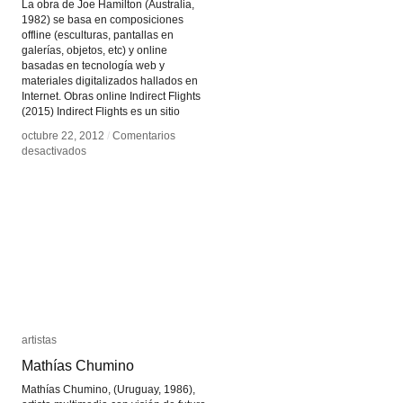
La obra de Joe Hamilton (Australia,
1982) se basa en composiciones
offline (esculturas, pantallas en
galerías, objetos, etc) y online
basadas en tecnología web y
materiales digitalizados hallados en
Internet. Obras online Indirect Flights
(2015) Indirect Flights es un sitio
octubre 22, 2012
octubre 22, 2012
/
/
Comentarios
Comentarios
en
en
desactivados
desactivados
Joe
Joe
Hamilton
Hamilton
artistas
artistas
Mathías Chumino
Mathías Chumino
Mathías Chumino, (Uruguay, 1986),