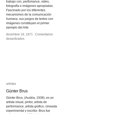
trabajo con, perfomance, video,
fotografía e imágenes apropiadas.
Fascinado por los diferentes
mecanismos de la comunicación
humana, sus juegos de textos con
imágenes constituyen el primer
ejemplo del Arte
diciembre 16, 1971
diciembre 16, 1971
/
/
Comentarios
Comentarios
en
en
desactivados
desactivados
John
John
Baldessari
Baldessari
artistas
artistas
Günter Brus
Günter Brus
Günter Brus, (Austria, 1938), es un
artista visual, pintor, artista de
performance, artista gráfico, cineasta
experimental y escritor. Brus fue