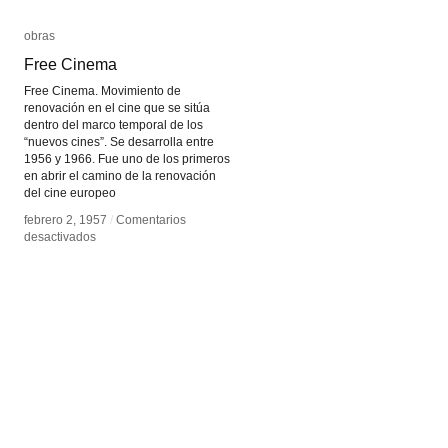
obras
obras
Free Cinema
Free Cinema
Free Cinema. Movimiento de
renovación en el cine que se sitúa
dentro del marco temporal de los
“nuevos cines”. Se desarrolla entre
1956 y 1966. Fue uno de los primeros
en abrir el camino de la renovación
del cine europeo
febrero 2, 1957
febrero 2, 1957
/
/
Comentarios
Comentarios
en
en
desactivados
desactivados
Free
Free
Cinema
Cinema