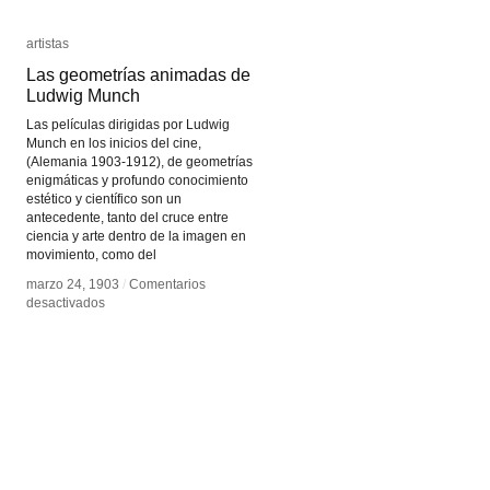
artistas
artistas
Las geometrías animadas de
Las geometrías animadas de
Ludwig Munch
Ludwig Munch
Las películas dirigidas por Ludwig
Munch en los inicios del cine,
(Alemania 1903-1912), de geometrías
enigmáticas y profundo conocimiento
estético y científico son un
antecedente, tanto del cruce entre
ciencia y arte dentro de la imagen en
movimiento, como del
marzo 24, 1903
marzo 24, 1903
/
/
Comentarios
Comentarios
en
en
desactivados
desactivados
Las
Las
geometrías
geometrías
animadas
animadas
de
de
Ludwig
Ludwig
Munch
Munch