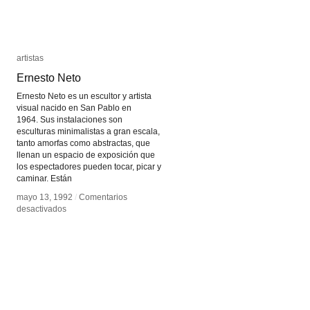
artistas
artistas
Ernesto Neto
Ernesto Neto
Ernesto Neto es un escultor y artista
visual nacido en San Pablo en
1964. Sus instalaciones son
esculturas minimalistas a gran escala,
tanto amorfas como abstractas, que
llenan un espacio de exposición que
los espectadores pueden tocar, picar y
caminar. Están
mayo 13, 1992
mayo 13, 1992
/
/
Comentarios
Comentarios
en
en
desactivados
desactivados
Ernesto
Ernesto
Neto
Neto