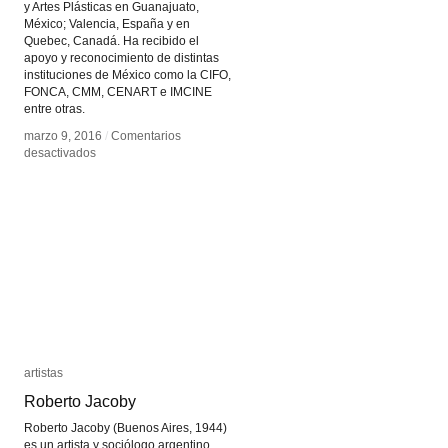
y Artes Plásticas en Guanajuato,
México; Valencia, España y en
Quebec, Canadá. Ha recibido el
apoyo y reconocimiento de distintas
instituciones de México como la CIFO,
FONCA, CMM, CENART e IMCINE
entre otras.
marzo 9, 2016
marzo 9, 2016
/
/
Comentarios
Comentarios
en
en
desactivados
desactivados
Ivan
Ivan
Puig
Puig
artistas
artistas
Roberto Jacoby
Roberto Jacoby
Roberto Jacoby (Buenos Aires, 1944)
es un artista y sociólogo argentino