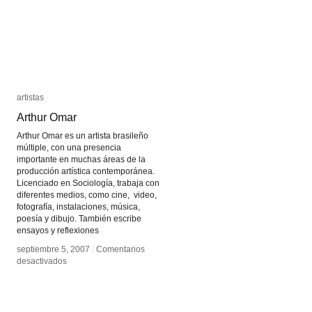
artistas
artistas
Arthur Omar
Arthur Omar
Arthur Omar es un artista brasileño
múltiple, con una presencia
importante en muchas áreas de la
producción artística contemporánea.
Licenciado en Sociología, trabaja con
diferentes medios, como cine, video,
fotografía, instalaciones, música,
poesía y dibujo. También escribe
ensayos y reflexiones
septiembre 5, 2007
septiembre 5, 2007
/
/
Comentarios
Comentarios
en
en
desactivados
desactivados
Arthur
Arthur
Omar
Omar