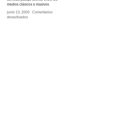
medios clásicos o masivos
junio 13, 2005
junio 13, 2005
/
/
Comentarios
Comentarios
en
en
desactivados
desactivados
El
El
Lenguaje
Lenguaje
de
de
los
los
nuevos
nuevos
medios
medios