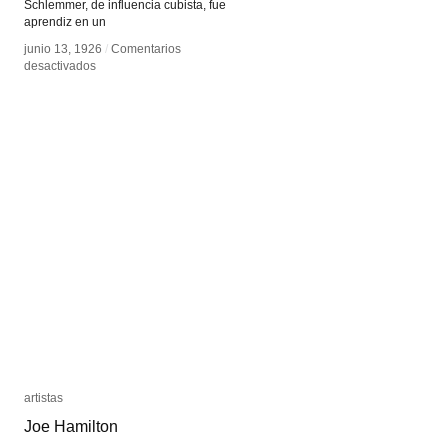
Schlemmer, de influencia cubista, fue
aprendiz en un
junio 13, 1926
junio 13, 1926
/
/
Comentarios
Comentarios
en
en
desactivados
desactivados
Oskar
Oskar
Schlemmer
Schlemmer
artistas
artistas
Joe Hamilton
Joe Hamilton