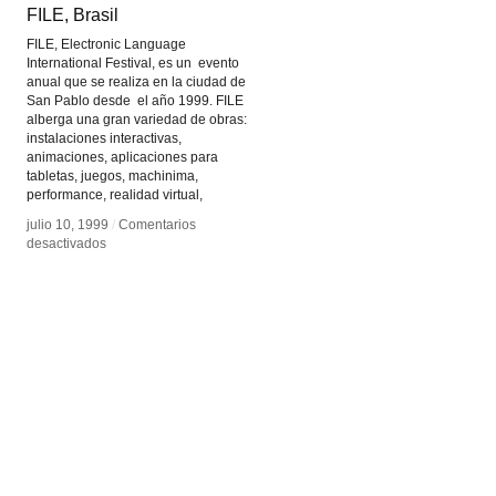
FILE, Brasil
FILE, Brasil
FILE, Electronic Language
International Festival, es un evento
anual que se realiza en la ciudad de
San Pablo desde el año 1999. FILE
alberga una gran variedad de obras:
instalaciones interactivas,
animaciones, aplicaciones para
tabletas, juegos, machinima,
performance, realidad virtual,
julio 10, 1999
julio 10, 1999
/
/
Comentarios
Comentarios
en
en
desactivados
desactivados
FILE,
FILE,
Brasil
Brasil