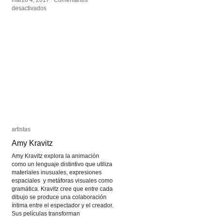
marzo 4, 2017
marzo 4, 2017
/
/
Comentarios
Comentarios
en
en
desactivados
desactivados
Mohau
Mohau
Modisakeng
Modisakeng
artistas
artistas
Amy Kravitz
Amy Kravitz
Amy Kravitz explora la animación
como un lenguaje distintivo que utiliza
materiales inusuales, expresiones
espaciales y metáforas visuales como
gramática. Kravitz cree que entre cada
dibujo se produce una colaboración
íntima entre el espectador y el creador.
Sus películas transforman