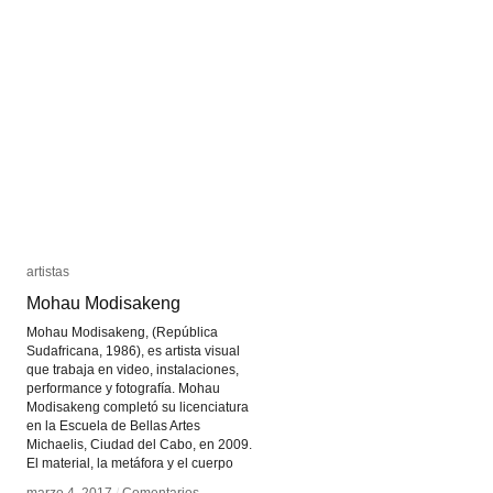
A.
A.
Fetter
Fetter
artistas
artistas
Mohau Modisakeng
Mohau Modisakeng
Mohau Modisakeng, (República
Sudafricana, 1986), es artista visual
que trabaja en video, instalaciones,
performance y fotografía. Mohau
Modisakeng completó su licenciatura
en la Escuela de Bellas Artes
Michaelis, Ciudad del Cabo, en 2009.
El material, la metáfora y el cuerpo