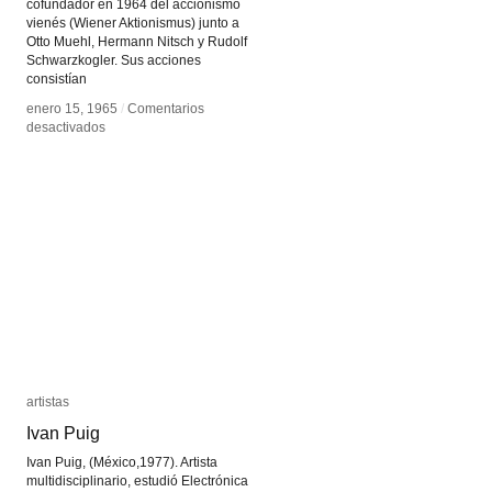
cofundador en 1964 del accionismo
vienés (Wiener Aktionismus) junto a
Otto Muehl, Hermann Nitsch y Rudolf
Schwarzkogler. Sus acciones
consistían
enero 15, 1965
enero 15, 1965
/
/
Comentarios
Comentarios
en
en
desactivados
desactivados
Günter
Günter
Brus
Brus
artistas
artistas
Ivan Puig
Ivan Puig
Ivan Puig, (México,1977). Artista
multidisciplinario, estudió Electrónica