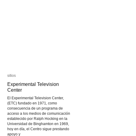
en
en
Brasil
Brasil
sitios
sitios
Experimental Television
Experimental Television
Center
Center
El Experimental Television Center,
(ETC) fundado en 1971, como
consecuencia de un programa de
acceso a los medios de comunicación
establecido por Ralph Hocking en la
Universidad de Binghamton en 1969,
hoy en día, el Centro sigue prestando
apoyo y