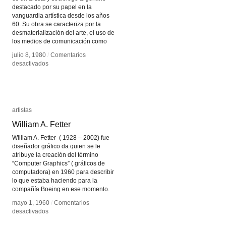
destacado por su papel en la
vanguardia artística desde los años
60. Su obra se caracteriza por la
desmaterialización del arte, el uso de
los medios de comunicación como
julio 8, 1980
julio 8, 1980
/
/
Comentarios
Comentarios
en
en
desactivados
desactivados
Roberto
Roberto
Jacoby
Jacoby
artistas
artistas
William A. Fetter
William A. Fetter
William A. Fetter ( 1928 – 2002) fue
diseñador gráfico da quien se le
atribuye la creación del término
“Computer Graphics” ( gráficos de
computadora) en 1960 para describir
lo que estaba haciendo para la
compañía Boeing en ese momento.
mayo 1, 1960
mayo 1, 1960
/
/
Comentarios
Comentarios
en
en
desactivados
desactivados
William
William