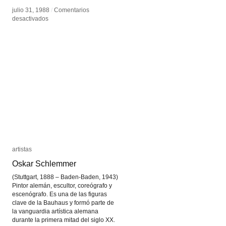
julio 31, 1988
julio 31, 1988
/
/
Comentarios
Comentarios
en
en
desactivados
desactivados
Amy
Amy
Kravitz
Kravitz
artistas
artistas
Oskar Schlemmer
Oskar Schlemmer
(Stuttgart, 1888 – Baden-Baden, 1943)
Pintor alemán, escultor, coreógrafo y
escenógrafo. Es una de las figuras
clave de la Bauhaus y formó parte de
la vanguardia artística alemana
durante la primera mitad del siglo XX.