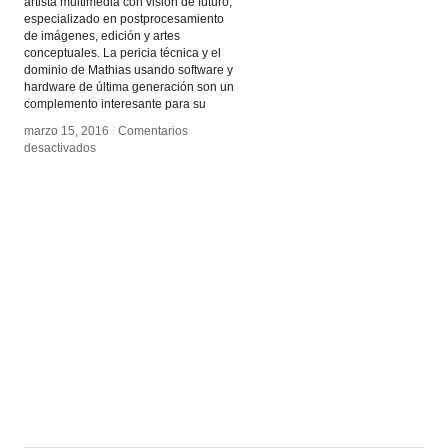
artista multimedia con visión de futuro,
especializado en postprocesamiento
de imágenes, edición y artes
conceptuales. La pericia técnica y el
dominio de Mathias usando software y
hardware de última generación son un
complemento interesante para su
marzo 15, 2016
marzo 15, 2016
/
/
Comentarios
Comentarios
en
en
desactivados
desactivados
Mathías
Mathías
Chumino
Chumino