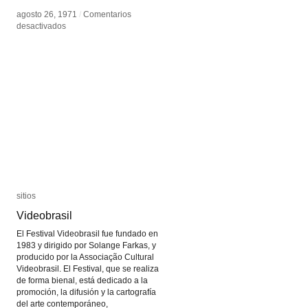
agosto 26, 1971
agosto 26, 1971
/
/
Comentarios
Comentarios
en
en
desactivados
desactivados
Experimental
Experimental
Television
Television
Center
Center
sitios
sitios
Videobrasil
Videobrasil
El Festival Videobrasil fue fundado en
1983 y dirigido por Solange Farkas, y
producido por la Associação Cultural
Videobrasil. El Festival, que se realiza
de forma bienal, está dedicado a la
promoción, la difusión y la cartografía
del arte contemporáneo,