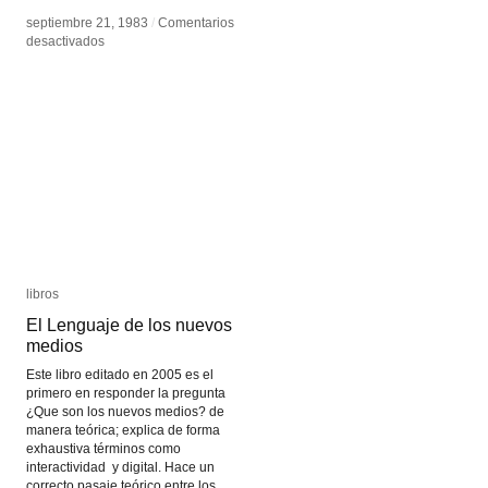
septiembre 21, 1983
septiembre 21, 1983
/
/
Comentarios
Comentarios
en
en
desactivados
desactivados
Videobrasil
Videobrasil
libros
libros
El Lenguaje de los nuevos
El Lenguaje de los nuevos
medios
medios
Este libro editado en 2005 es el
primero en responder la pregunta
¿Que son los nuevos medios? de
manera teórica; explica de forma
exhaustiva términos como
interactividad y digital. Hace un
correcto pasaje teórico entre los