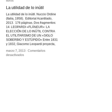
libros
libros
La utilidad de lo inútil
La utilidad de lo inútil
La utilidad de lo inútil. Nuccio Ordine
(Italia, 1958). Editorial Acantilado,
2013. 176 páginas. Dos fragmentos:
14. LEOPARDI «FLÁNEUR»: LA
ELECCIÓN DE LO INÚTIL CONTRA
EL UTILITARISMO DE UN «SIGLO
SOBERBIO Y ESTÚPIDO» Entre 1831
y 1832, Giacomo Leopardi proyecta,
marzo 7, 2013
marzo 7, 2013
/
/
Comentarios
Comentarios
en
en
desactivados
desactivados
La
La
utilidad
utilidad
de
de
lo
lo
inútil
inútil