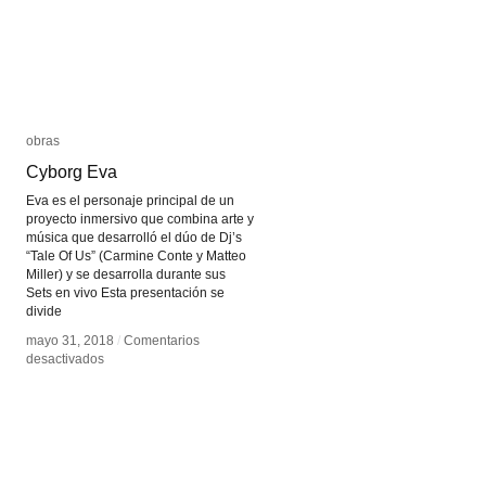
obras
obras
Cyborg Eva
Cyborg Eva
Eva es el personaje principal de un
proyecto inmersivo que combina arte y
música que desarrolló el dúo de Dj’s
“Tale Of Us” (Carmine Conte y Matteo
Miller) y se desarrolla durante sus
Sets en vivo Esta presentación se
divide
mayo 31, 2018
mayo 31, 2018
/
/
Comentarios
Comentarios
en
en
desactivados
desactivados
Cyborg
Cyborg
Eva
Eva