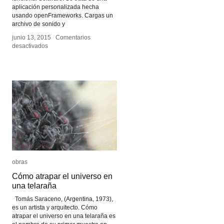
aplicación personalizada hecha
usando openFrameworks. Cargas un
archivo de sonido y
junio 13, 2015
junio 13, 2015
/
/
Comentarios
Comentarios
en
en
desactivados
desactivados
Holodecks
Holodecks
obras
obras
Cómo atrapar el universo en
Cómo atrapar el universo en
una telaraña
una telaraña
Tomás Saraceno, (Argentina, 1973),
es un artista y arquitecto. Cómo
atrapar el universo en una telaraña es