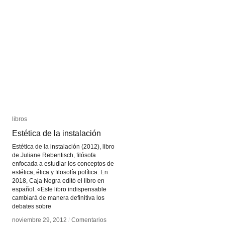
Festival
Festival
libros
libros
Estética de la instalación
Estética de la instalación
Estética de la instalación (2012), libro
de Juliane Rebentisch, filósofa
enfocada a estudiar los conceptos de
estética, ética y filosofía política. En
2018, Caja Negra editó el libro en
español. «Este libro indispensable
cambiará de manera definitiva los
debates sobre
noviembre 29, 2012
noviembre 29, 2012
/
/
Comentarios
Comentarios