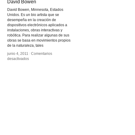
David Bowen
David Bowen
David Bowen, Minnesota, Estados
Unidos. Es un bio artista que se
desempeña en la creación de
dispositivos electrónicos aplicados a
instalaciones, obras interactivas y
robótica. Para realizar algunas de sus
obras se basa en movimientos propios
de la naturaleza, tales
junio 4, 2011
junio 4, 2011
/
/
Comentarios
Comentarios
en
en
desactivados
desactivados
David
David
Bowen
Bowen