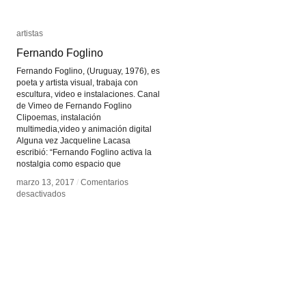
artistas
artistas
Fernando Foglino
Fernando Foglino
Fernando Foglino, (Uruguay, 1976), es
poeta y artista visual, trabaja con
escultura, video e instalaciones. Canal
de Vimeo de Fernando Foglino
Clipoemas, instalación
multimedia,video y animación digital
Alguna vez Jacqueline Lacasa
escribió: “Fernando Foglino activa la
nostalgia como espacio que
marzo 13, 2017
marzo 13, 2017
/
/
Comentarios
Comentarios
en
en
desactivados
desactivados
Fernando
Fernando
Foglino
Foglino