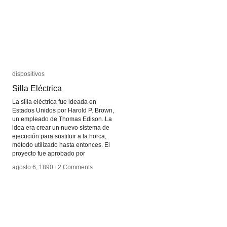
dispositivos
dispositivos
Silla Eléctrica
Silla Eléctrica
La silla eléctrica fue ideada en
Estados Unidos por Harold P. Brown,
un empleado de Thomas Edison. La
idea era crear un nuevo sistema de
ejecución para sustituir a la horca,
método utilizado hasta entonces. El
proyecto fue aprobado por
agosto 6, 1890
agosto 6, 1890
/
/
2 Comments
2 Comments