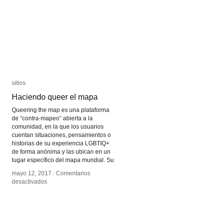
sitios
sitios
Haciendo queer el mapa
Haciendo queer el mapa
Queering the map es una plataforma
de “contra-mapeo” abierta a la
comunidad, en la que los usuarios
cuentan situaciones, pensamientos o
historias de su experiencia LGBTIQ+
de forma anónima y las ubican en un
lugar específico del mapa mundial. Su
mayo 12, 2017
mayo 12, 2017
/
/
Comentarios
Comentarios
en
en
desactivados
desactivados
Haciendo
Haciendo
queer
queer
el
el
mapa
mapa