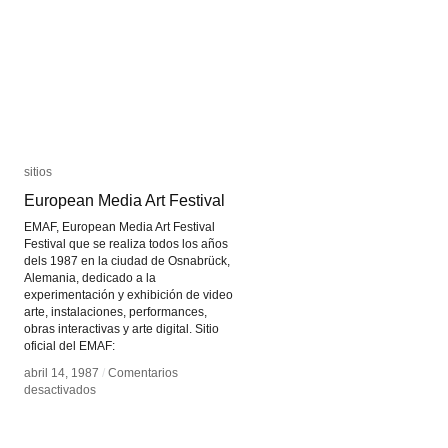
sitios
sitios
European Media Art Festival
European Media Art Festival
EMAF, European Media Art Festival
Festival que se realiza todos los años
dels 1987 en la ciudad de Osnabrück,
Alemania, dedicado a la
experimentación y exhibición de video
arte, instalaciones, performances,
obras interactivas y arte digital. Sitio
oficial del EMAF:
abril 14, 1987
abril 14, 1987
/
/
Comentarios
Comentarios
en
en
desactivados
desactivados
European
European
Media
Media
Art
Art