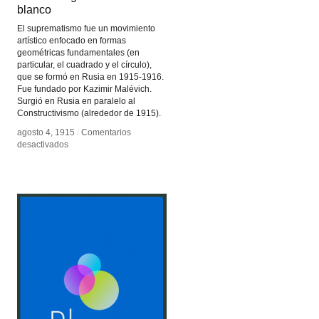
blanco
blanco
El suprematismo fue un movimiento
artístico enfocado en formas
geométricas fundamentales (en
particular, el cuadrado y el círculo),
que se formó en Rusia en 1915-1916.
Fue fundado por Kazimir Malévich.
Surgió en Rusia en paralelo al
Constructivismo (alrededor de 1915).
agosto 4, 1915
agosto 4, 1915
/
/
Comentarios
Comentarios
en
en
desactivados
desactivados
Cuadro
Cuadro
negro
negro
sobre
sobre
fondo
fondo
blanco
blanco