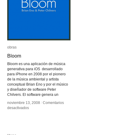
obras
obras
Bloom
Bloom
Bloom es una aplicación de música
generativa para iOS desarrollado
para iPhone en 2008 por el pionero
de la música ambiental y artista
conceptual Brian Eno y por el músico
y diseñador de software Peter
Chilvers. El software genera un
noviembre 13, 2008
noviembre 13, 2008
/
/
Comentarios
Comentarios
en
en
desactivados
desactivados
Bloom
Bloom