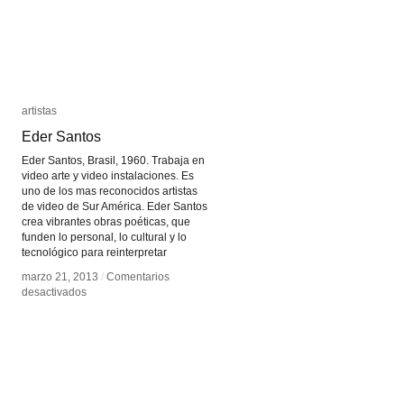
artistas
artistas
Eder Santos
Eder Santos
Eder Santos, Brasil, 1960. Trabaja en
video arte y video instalaciones. Es
uno de los mas reconocidos artistas
de video de Sur América. Eder Santos
crea vibrantes obras poéticas, que
funden lo personal, lo cultural y lo
tecnológico para reinterpretar
marzo 21, 2013
marzo 21, 2013
/
/
Comentarios
Comentarios
en
en
desactivados
desactivados
Eder
Eder
Santos
Santos