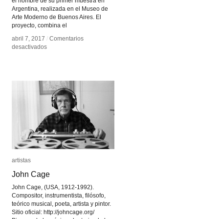
el nombre de su primer muestra en
Argentina, realizada en el Museo de
Arte Moderno de Buenos Aires. El
proyecto, combina el
abril 7, 2017
abril 7, 2017
/
/
Comentarios
Comentarios
en
en
desactivados
desactivados
Cómo
Cómo
atrapar
atrapar
el
el
universo
universo
en
en
una
una
telaraña
telaraña
artistas
artistas
John Cage
John Cage
John Cage, (USA, 1912-1992).
Compositor, instrumentista, filósofo,
teórico musical, poeta, artista y pintor.
Sitio oficial: http://johncage.org/