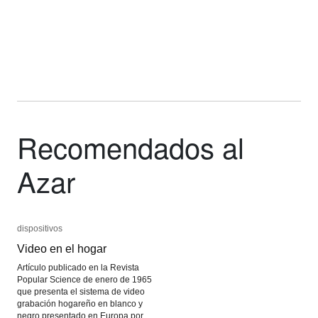
Recomendados al
Azar
dispositivos
dispositivos
Video en el hogar
Video en el hogar
Artículo publicado en la Revista
Popular Science de enero de 1965
que presenta el sistema de video
grabación hogareño en blanco y
negro presentado en Europa por