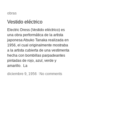
obras
obras
Vestido eléctrico
Vestido eléctrico
Electric Dress (Vestido eléctrico) es
una obra performática de la artista
japonesa Atsuko Tanaka realizada en
1956, el cual originalmente mostraba
a la artista cubierta de una vestimenta
hecha con bombillas parpadeantes
pintadas de rojo, azul, verde y
amarillo. La
diciembre 9, 1956
diciembre 9, 1956
/
/
No comments
No comments