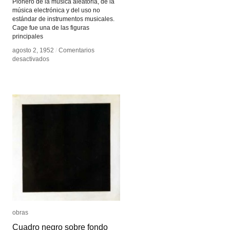
Pionero de la música aleatoria, de la
música electrónica y del uso no
estándar de instrumentos musicales.
Cage fue una de las figuras
principales
agosto 2, 1952
agosto 2, 1952
/
/
Comentarios
Comentarios
en
en
desactivados
desactivados
John
John
Cage
Cage
obras
obras
Cuadro negro sobre fondo
Cuadro negro sobre fondo