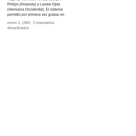
Philips (Holanda) y Loewe-Opta
(Alemania Occidental). El sistema
permitió por primera vez grabar en
enero 3, 1965
enero 3, 1965
/
/
Comentarios
Comentarios
en
en
desactivados
desactivados
Video
Video
en
en
el
el
hogar
hogar