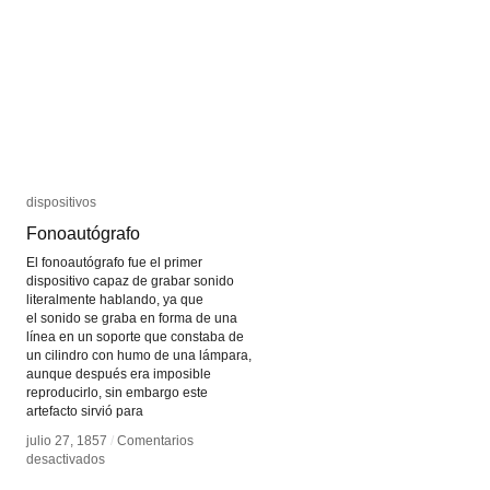
dispositivos
dispositivos
Fonoautógrafo
Fonoautógrafo
El fonoautógrafo fue el primer
dispositivo capaz de grabar sonido
literalmente hablando, ya que
el sonido se graba en forma de una
línea en un soporte que constaba de
un cilindro con humo de una lámpara,
aunque después era imposible
reproducirlo, sin embargo este
artefacto sirvió para
julio 27, 1857
julio 27, 1857
/
/
Comentarios
Comentarios
en
en
desactivados
desactivados
Fonoautógrafo
Fonoautógrafo