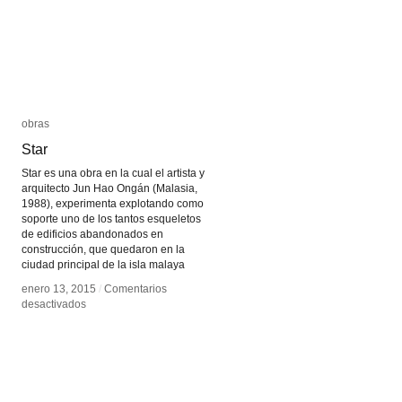
obras
obras
Star
Star
Star es una obra en la cual el artista y
arquitecto Jun Hao Ongán (Malasia,
1988), experimenta explotando como
soporte uno de los tantos esqueletos
de edificios abandonados en
construcción, que quedaron en la
ciudad principal de la isla malaya
enero 13, 2015
enero 13, 2015
/
/
Comentarios
Comentarios
en
en
desactivados
desactivados
Star
Star