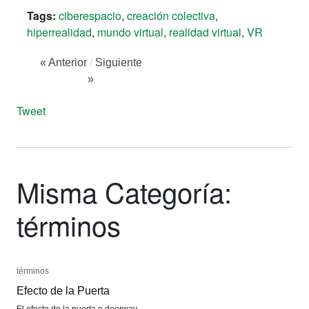
Tags:
ciberespacio
,
creación colectiva
,
hiperrealidad
,
mundo virtual
,
realidad virtual
,
VR
« Anterior
/
Siguiente
»
Tweet
Misma Categoría:
términos
términos
términos
Efecto de la Puerta
Efecto de la Puerta