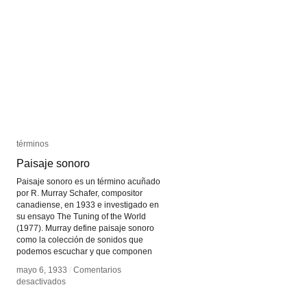
términos
términos
Paisaje sonoro
Paisaje sonoro
Paisaje sonoro es un término acuñado
por R. Murray Schafer, compositor
canadiense, en 1933 e investigado en
su ensayo The Tuning of the World
(1977). Murray define paisaje sonoro
como la colección de sonidos que
podemos escuchar y que componen
mayo 6, 1933
mayo 6, 1933
/
/
Comentarios
Comentarios
en
en
desactivados
desactivados
Paisaje
Paisaje
sonoro
sonoro