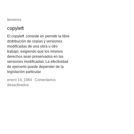
términos
términos
copyleft
copyleft
El copyleft consiste en permitir la libre
distribución de copias y versiones
modificadas de una obra u otro
trabajo, exigiendo que los mismos
derechos sean preservados en las
versiones modificadas. La efectividad
de ejercerlo puede depender de la
legislación particular
enero 14, 1984
enero 14, 1984
/
/
Comentarios
Comentarios
en
en
desactivados
desactivados
copyleft
copyleft