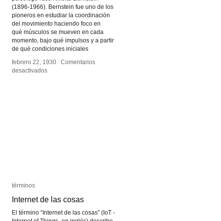
(1896-1966). Bernstein fue uno de los
pioneros en estudiar la coordinación
del movimiento haciendo foco en
qué músculos se mueven en cada
momento, bajo qué impulsos y a partir
de qué condiciones iniciales
febrero 22, 1930
febrero 22, 1930
/
/
Comentarios
Comentarios
en
en
desactivados
desactivados
Coordinación
Coordinación
y
y
regulación
regulación
del
del
movimiento
movimiento
términos
términos
Internet de las cosas
Internet de las cosas
El término “Internet de las cosas” (IoT -