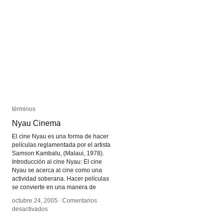
términos
términos
Nyau Cinema
Nyau Cinema
El cine Nyau es una forma de hacer
películas reglamentada por el artista
Samson Kambalu, (Malaui, 1978).
Introducción al cine Nyau: El cine
Nyau se acerca al cine como una
actividad soberana. Hacer películas
se convierte en una manera de
octubre 24, 2005
octubre 24, 2005
/
/
Comentarios
Comentarios
en
en
desactivados
desactivados
Nyau
Nyau