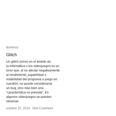
términos
términos
Glitch
Glitch
Un glitch (error) en el ámbito de
la informática o los videojuegos es un
error que, al no afectar negativamente
al rendimiento, jugabilidad o
estabilidad del programa o juego en
cuestión, no puede considerarse
un bug, sino más bien una
“característica no prevista“. En
algunos videojuegos se pueden
observar
octubre 25, 2014
octubre 25, 2014
/
/
One Comment
One Comment