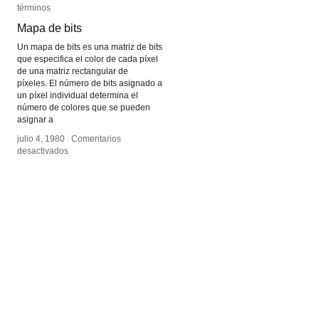
términos
términos
Mapa de bits
Mapa de bits
Un mapa de bits es una matriz de bits
que especifica el color de cada píxel
de una matriz rectangular de
píxeles. El número de bits asignado a
un píxel individual determina el
número de colores que se pueden
asignar a
julio 4, 1980
julio 4, 1980
/
/
Comentarios
Comentarios
en
en
desactivados
desactivados
Mapa
Mapa
de
de
bits
bits