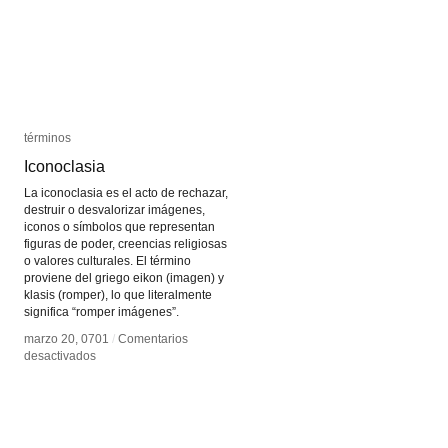
términos
términos
Iconoclasia
Iconoclasia
La iconoclasia es el acto de rechazar,
destruir o desvalorizar imágenes,
iconos o símbolos que representan
figuras de poder, creencias religiosas
o valores culturales. El término
proviene del griego eikon (imagen) y
klasis (romper), lo que literalmente
significa “romper imágenes”.
marzo 20, 0701
marzo 20, 0701
/
/
Comentarios
Comentarios
en
en
desactivados
desactivados
Iconoclasia
Iconoclasia