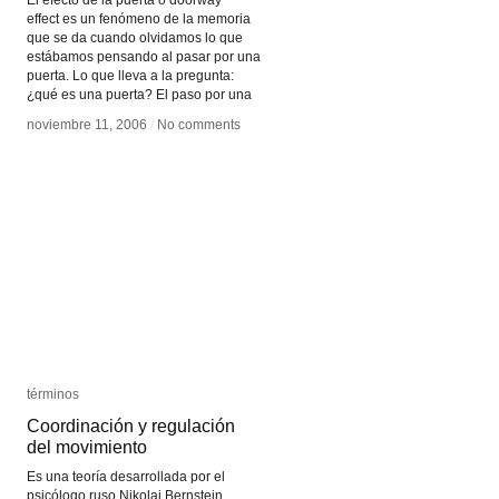
El efecto de la puerta o doorway
effect es un fenómeno de la memoria
que se da cuando olvidamos lo que
estábamos pensando al pasar por una
puerta. Lo que lleva a la pregunta:
¿qué es una puerta? El paso por una
noviembre 11, 2006
noviembre 11, 2006
/
/
No comments
No comments
términos
términos
Coordinación y regulación
Coordinación y regulación
del movimiento
del movimiento
Es una teoría desarrollada por el
psicólogo ruso Nikolai Bernstein