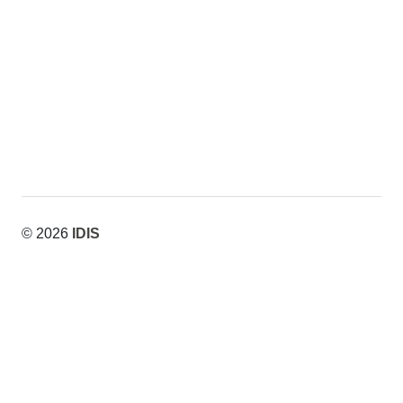
Cinema
Cinema
© 2026
IDIS