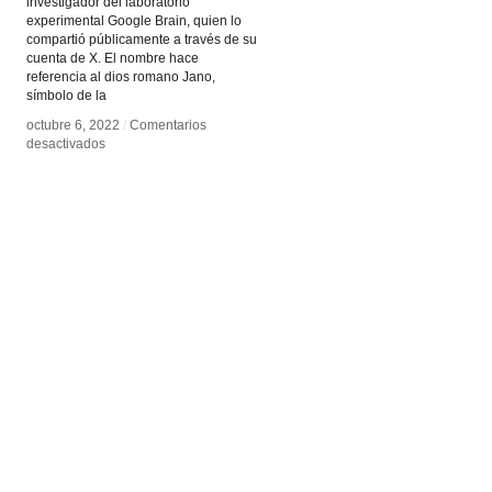
investigador del laboratorio
experimental Google Brain, quien lo
compartió públicamente a través de su
cuenta de X. El nombre hace
referencia al dios romano Jano,
símbolo de la
octubre 6, 2022
octubre 6, 2022
/
/
Comentarios
Comentarios
en
en
desactivados
desactivados
El
El
problema
problema
de
de
Jano
Jano