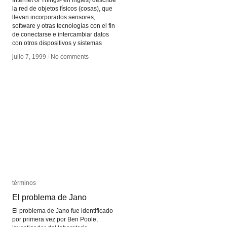
Internet of Things- en inglés) describe
la red de objetos físicos (cosas), que
llevan incorporados sensores,
software y otras tecnologías con el fin
de conectarse e intercambiar datos
con otros dispositivos y sistemas
julio 7, 1999
julio 7, 1999
/
/
No comments
No comments
términos
términos
El problema de Jano
El problema de Jano
El problema de Jano fue identificado
por primera vez por Ben Poole,