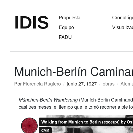
IDIS
Propuesta
Cronológ
Equipo
Visualiza
FADU
Munich-Berlín Camina
Por
Florencia Rugiero
/
junio 27, 1927
/
obras
/
Alem
München-Berlin Wanderung
(Munich-Berlín Caminando
casi tres meses, el tiempo que le tomó recorrer a pie 