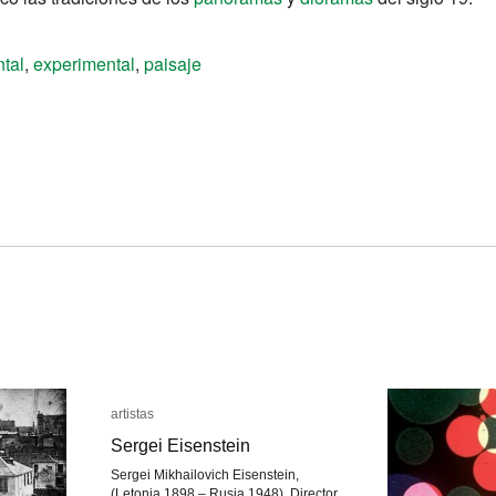
tal
,
experimental
,
paisaje
artistas
artistas
Sergei Eisenstein
Sergei Eisenstein
Sergei Mikhailovich Eisenstein,
(Letonia 1898 – Rusia 1948). Director