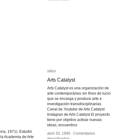
ormance
ormance
Enrique
Enrique
Ramírez
Ramírez
inas
inas
sitios
sitios
Arts Catalyst
Arts Catalyst
Arts Catalyst es una organización de
arte contemporáneo sin fines de lucro
que se encarga y produce arte e
investigación transdisciplinarias.
Canal de Youtube de Arts Catalyst
Instagran de Arts Catalyst El proyecto
tiene por objetivo activar nuevas
ideas, encuentros
na, 1971). Estudió
abril 20, 1995
abril 20, 1995
/
/
Comentarios
Comentarios
n la Academia de Arte
en
en
desactivados
desactivados