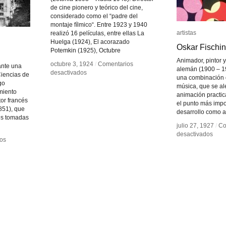
de cine pionero y teórico del cine,
considerado como el “padre del
montaje fílmico“. Entre 1923 y 1940
artistas
artistas
realizó 16 películas, entre ellas La
Huelga (1924), El acorazado
Oskar Fischi
Oskar Fischi
Potemkin (1925), Octubre
Animador, pintor y
octubre 3, 1924
octubre 3, 1924
/
/
Comentarios
Comentarios
ante una
alemán (1900 – 1
en
en
desactivados
desactivados
Ciencias de
una combinación 
Sergei
Sergei
go
música, que se al
Eisenstein
Eisenstein
miento
animación practi
tor francés
el punto más impo
851), que
desarrollo como ar
es tomadas
julio 27, 1927
julio 27, 1927
/
/
Co
Co
en
en
desactivados
desactivados
os
os
Oska
Oska
Fisc
Fisc