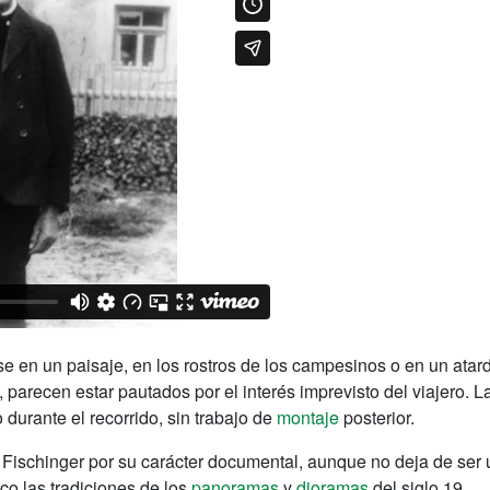
e en un paisaje, en los rostros de los campesinos o en un atar
 parecen estar pautados por el interés imprevisto del viajero.
La
 durante el recorrido, sin trabajo de
montaje
posterior.
 de Fischinger por su carácter documental, aunque no deja de s
co las tradiciones de los
panoramas
y
dioramas
del siglo 19.