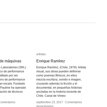
artistas
artistas
de máquinas
de máquinas
Enrique Ramírez
Enrique Ramírez
 Laboratories (SRL)
Enrique Ramírez, (Chile, 1979). Artista
tico de performance
visual, sus obras pueden definirse
ditado por ser
como poemas fílmicos; en ellos
nero de performance
mezcla escritura, sonido e imagen,
an escala. Fundado
cruzando además la ficción y el
 Pauline ha operado
documental, en pequeñas historias
ación de técnicos
ancladas en la historia reciente de
Chile. Canal de Vimeo
Comentarios
Comentarios
septiembre 23, 2017
septiembre 23, 2017
/
/
Comentarios
Comentarios
en
en
desactivados
desactivados