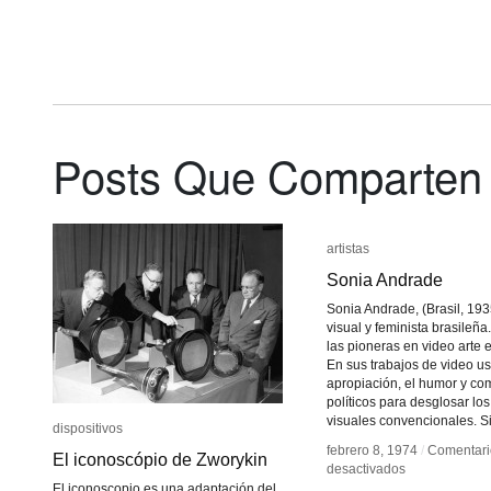
Ilusiones
Ilusiones
de
de
movimiento
movimiento
Posts Que Comparten
artistas
artistas
Sonia Andrade
Sonia Andrade
Sonia Andrade, (Brasil, 1935
visual y feminista brasileña
las pioneras en video arte e
En sus trabajos de video us
apropiación, el humor y co
políticos para desglosar lo
visuales convencionales. Si
dispositivos
dispositivos
febrero 8, 1974
febrero 8, 1974
/
/
Comentari
Comentari
El iconoscópio de Zworykin
El iconoscópio de Zworykin
en
en
desactivados
desactivados
Sonia
Sonia
El iconoscopio es una adaptación del