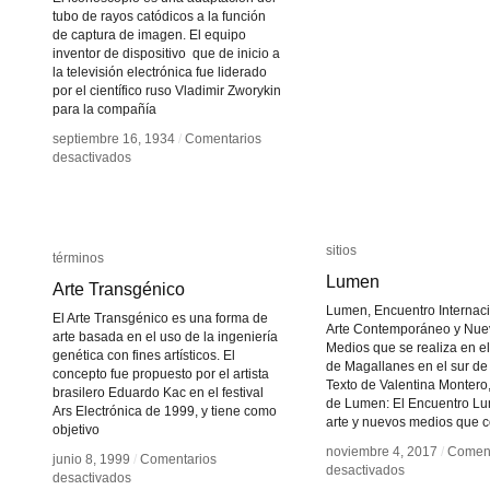
Andrade
Andrade
tubo de rayos catódicos a la función
de captura de imagen. El equipo
inventor de dispositivo que de inicio a
la televisión electrónica fue liderado
por el científico ruso Vladimir Zworykin
para la compañía
septiembre 16, 1934
septiembre 16, 1934
/
/
Comentarios
Comentarios
en
en
desactivados
desactivados
El
El
iconoscópio
iconoscópio
de
de
Zworykin
Zworykin
sitios
sitios
términos
términos
Lumen
Lumen
Arte Transgénico
Arte Transgénico
Lumen, Encuentro Internac
El Arte Transgénico es una forma de
Arte Contemporáneo y Nue
arte basada en el uso de la ingeniería
Medios que se realiza en e
genética con fines artísticos. El
de Magallanes en el sur de 
concepto fue propuesto por el artista
Texto de Valentina Montero
brasilero Eduardo Kac en el festival
de Lumen: El Encuentro L
Ars Electrónica de 1999, y tiene como
arte y nuevos medios que 
objetivo
noviembre 4, 2017
noviembre 4, 2017
/
/
Coment
Coment
junio 8, 1999
junio 8, 1999
/
/
Comentarios
Comentarios
en
en
desactivados
desactivados
en
en
desactivados
desactivados
Lumen
Lumen