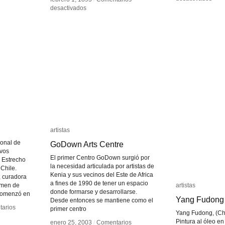
Perf
Perf
en
en
desactivados
desactivados
de
de
Cronología
Cronología
máqu
máqu
ilustrada
ilustrada
de
de
la
la
precinematografía
precinematografía
artistas
artistas
ional de
GoDown Arts Centre
GoDown Arts Centre
vos
El primer Centro GoDown surgió por
l Estrecho
la necesidad articulada por artistas de
Chile.
Kenia y sus vecinos del Este de Africa
, curadora
a fines de 1990 de tener un espacio
umen de
artistas
artistas
donde formarse y desarrollarse.
comenzó en
Yang Fudong
Yang Fudong
Desde entonces se mantiene como el
arios
arios
primer centro
Yang Fudong, (Chi
Pintura al óleo e
enero 25, 2003
enero 25, 2003
/
/
Comentarios
Comentarios