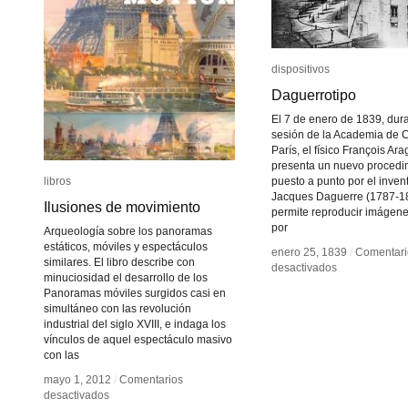
dispositivos
dispositivos
Daguerrotipo
Daguerrotipo
El 7 de enero de 1839, dur
sesión de la Academia de 
París, el físico François Ara
presenta un nuevo procedi
libros
libros
puesto a punto por el inven
Jacques Daguerre (1787-1
Ilusiones de movimiento
Ilusiones de movimiento
permite reproducir imágen
por
Arqueología sobre los panoramas
estáticos, móviles y espectáculos
enero 25, 1839
enero 25, 1839
/
/
Comentari
Comentari
similares. El libro describe con
en
en
desactivados
desactivados
minuciosidad el desarrollo de los
Daguerrotipo
Daguerrotipo
Panoramas móviles surgidos casi en
simultáneo con las revolución
industrial del siglo XVIII, e indaga los
vínculos de aquel espectáculo masivo
con las
mayo 1, 2012
mayo 1, 2012
/
/
Comentarios
Comentarios
en
en
desactivados
desactivados