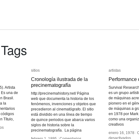
 Tags
sitios
sitios
artistas
artistas
Cronología ilustrada de la
Cronología ilustrada de la
Performance 
Performance 
precinematografía
precinematografía
). Artista
Survival Research
. Es una de
es un grupo artís
http://precinemahistory.net/ Página
n Brasil.
de máquinas acre
web que documenta la historia de los
a la
pionero en el gé
fenómenos, invenciones y objetos que
mentarios
de máquinas a gr
precedieron al cinematógrafo. El sitio
s códigos
en 1978 por Mark
está dividido en una línea de tiempo
n Título,
como una organiz
de quince periodos que abarca varios
creativos
siglos de historia sobre la
os
os
precinematografía. La página
enero 16, 1978
enero 16, 1978
/
/
en
en
desactivados
desactivados
febrero 1, 1895
febrero 1, 1895
/
/
Comentarios
Comentarios