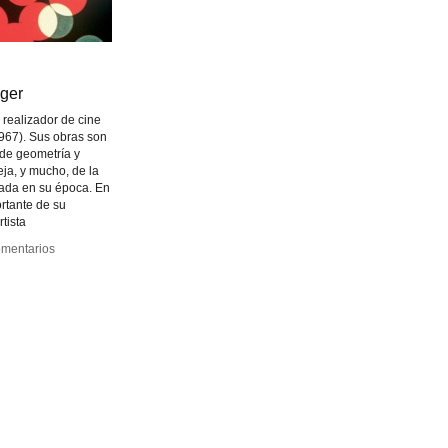
nger
nger
 realizador de cine
967). Sus obras son
de geometría y
eja, y mucho, de la
cada en su época. En
rtante de su
tista
mentarios
mentarios
r
r
hinger
hinger