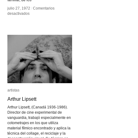
familiar, de los
julio 27, 1972
julio 27, 1972
/
/
Comentarios
Comentarios
en
en
desactivados
desactivados
Stan
Stan
Brakhage
Brakhage
artistas
artistas
Arthur Lipsett
Arthur Lipsett
Arthur Lipsett, (Canadá 1936-1986).
Director de cine experimental de
vanguardia, trabajó especialmente en
cotometrajes en los que utiliza
material fílmico encontrado y aplica la
técnica del collage, el reciclaje y la