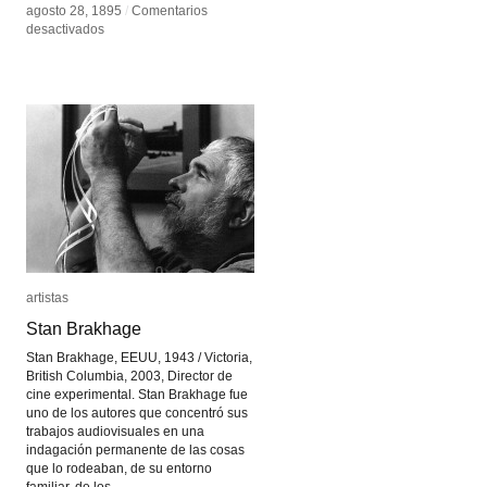
agosto 28, 1895
agosto 28, 1895
/
/
Comentarios
Comentarios
en
en
desactivados
desactivados
The
The
Execution
Execution
of
of
Mary,
Mary,
Queen
Queen
of
of
Scots
Scots
artistas
artistas
Stan Brakhage
Stan Brakhage
Stan Brakhage, EEUU, 1943 / Victoria,
British Columbia, 2003, Director de
cine experimental. Stan Brakhage fue
uno de los autores que concentró sus
trabajos audiovisuales en una
indagación permanente de las cosas
que lo rodeaban, de su entorno