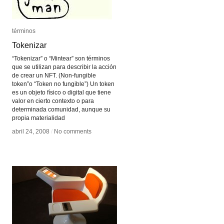
términos
términos
Tokenizar
Tokenizar
“Tokenizar” o “Mintear” son términos
que se utilizan para describir la acción
de crear un NFT. (Non-fungible
token”o “Token no fungible”) Un token
es un objeto físico o digital que tiene
valor en cierto contexto o para
determinada comunidad, aunque su
propia materialidad
abril 24, 2008
abril 24, 2008
/
/
No comments
No comments