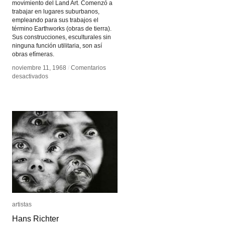
movimiento del Land Art. Comenzó a
trabajar en lugares suburbanos,
empleando para sus trabajos el
término Earthworks (obras de tierra).
Sus construcciones, esculturales sin
ninguna función utilitaria, son así
obras efímeras.
noviembre 11, 1968
noviembre 11, 1968
/
/
Comentarios
Comentarios
en
en
desactivados
desactivados
Robert
Robert
Smithson
Smithson
artistas
artistas
Hans Richter
Hans Richter