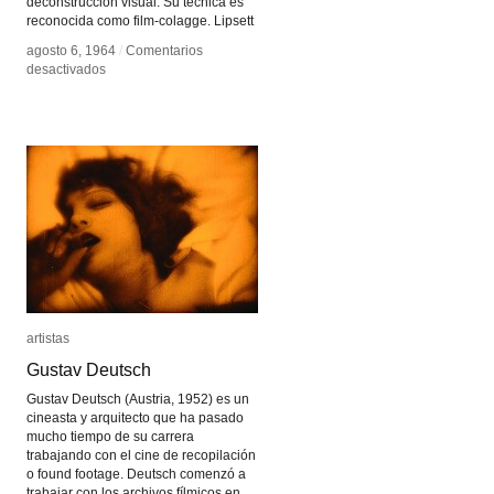
deconstrucción visual. Su técnica es
reconocida como film-colagge. Lipsett
agosto 6, 1964
agosto 6, 1964
/
/
Comentarios
Comentarios
en
en
desactivados
desactivados
Arthur
Arthur
Lipsett
Lipsett
artistas
artistas
Gustav Deutsch
Gustav Deutsch
Gustav Deutsch (Austria, 1952) es un
cineasta y arquitecto que ha pasado
mucho tiempo de su carrera
trabajando con el cine de recopilación
o found footage. Deutsch comenzó a
trabajar con los archivos fílmicos en