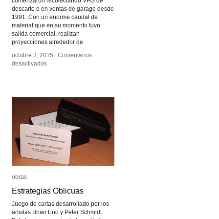
comenzaron recolectando VHS de
descarte o en ventas de garage desde
1991. Con un enorme caudal de
material que en su momento tuvo
salida comercial, realizan
proyecciones alrededor de
octubre 3, 2015
octubre 3, 2015
/
/
Comentarios
Comentarios
en
en
desactivados
desactivados
Found
Found
Footage
Footage
Festival
Festival
obras
obras
Estrategias Oblicuas
Estrategias Oblicuas
Juego de cartas desarrollado por los
artistas Brian Eno y Peter Schmidt.