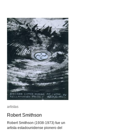
Jorge
Jorge
Crowe
Crowe
artistas
artistas
Robert Smithson
Robert Smithson
Robert Smithson (1938-1973) fue un
artista estadounidense pionero del