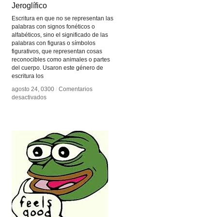
Jeroglífico
Jeroglífico
Escritura en que no se representan las
palabras con signos fonéticos o
alfabéticos, sino el significado de las
palabras con figuras o símbolos
figurativos, que representan cosas
reconocibles como animales o partes
del cuerpo. Usaron este género de
escritura los
agosto 24, 0300
agosto 24, 0300
/
/
Comentarios
Comentarios
en
en
desactivados
desactivados
Jeroglífico
Jeroglífico