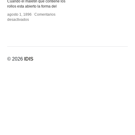
Cuando el maletín que contiene los
rollos esta abierto la forma del
agosto 1, 1896
agosto 1, 1896
/
/
Comentarios
Comentarios
en
en
desactivados
desactivados
Royal
Royal
scroll
scroll
© 2026
IDIS