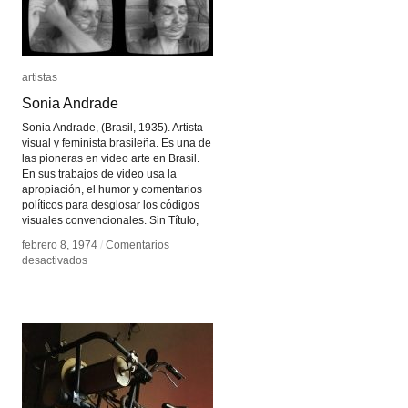
artistas
artistas
Sonia Andrade
Sonia Andrade
Sonia Andrade, (Brasil, 1935). Artista
visual y feminista brasileña. Es una de
las pioneras en video arte en Brasil.
En sus trabajos de video usa la
apropiación, el humor y comentarios
políticos para desglosar los códigos
visuales convencionales. Sin Título,
febrero 8, 1974
febrero 8, 1974
/
/
Comentarios
Comentarios
en
en
desactivados
desactivados
Sonia
Sonia
Andrade
Andrade