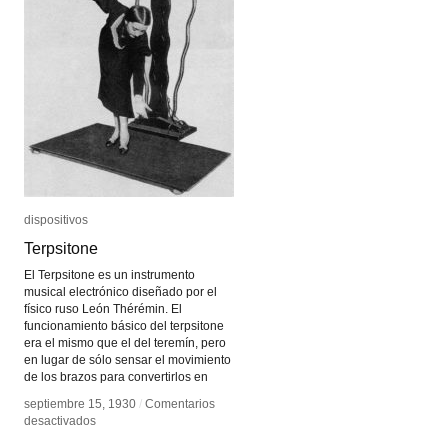
dispositivos
dispositivos
Terpsitone
Terpsitone
El Terpsitone es un instrumento
musical electrónico diseñado por el
físico ruso León Thérémin. El
funcionamiento básico del terpsitone
era el mismo que el del teremín, pero
en lugar de sólo sensar el movimiento
de los brazos para convertirlos en
septiembre 15, 1930
septiembre 15, 1930
/
/
Comentarios
Comentarios
en
en
desactivados
desactivados
Terpsitone
Terpsitone