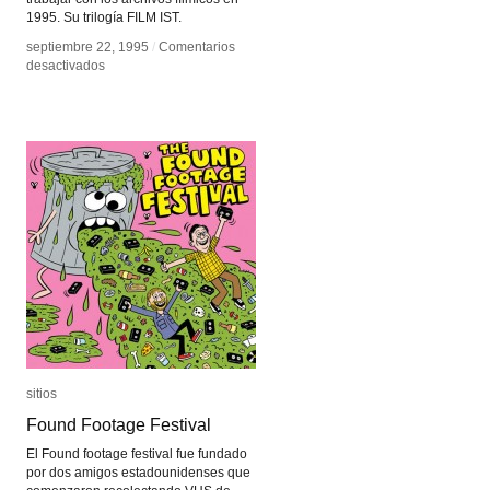
1995. Su trilogía FILM IST.
septiembre 22, 1995
septiembre 22, 1995
/
/
Comentarios
Comentarios
en
en
desactivados
desactivados
Gustav
Gustav
Deutsch
Deutsch
sitios
sitios
Found Footage Festival
Found Footage Festival
El Found footage festival fue fundado
por dos amigos estadounidenses que