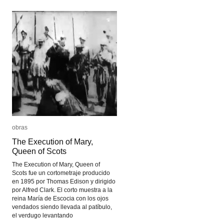
Ups
Ups
obras
obras
The Execution of Mary,
The Execution of Mary,
Queen of Scots
Queen of Scots
The Execution of Mary, Queen of
Scots fue un cortometraje producido
en 1895 por Thomas Edison y dirigido
por Alfred Clark. El corto muestra a la
reina María de Escocia con los ojos
vendados siendo llevada al patíbulo,
el verdugo levantando