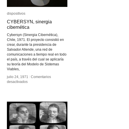
dispositivos
dispositivos
CYBERSYN, sinergia
CYBERSYN, sinergia
cibernética
cibernética
Cybersyn (Sinergia Cibernética),
Chile, 1971. El proyecto consistió en
crear, durante la presidencia de
Salvador Allende, una red de
comunicaciones a tiempo real en todo
el país, a través del cual se aplicaría
su teoría del Modelo de Sistemas
Viables,
julio 24, 1971
julio 24, 1971
/
/
Comentarios
Comentarios
en
en
desactivados
desactivados
CYBERSYN,
CYBERSYN,
sinergia
sinergia
cibernética
cibernética