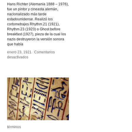
Hans Richter (Alemania 1888 – 1976),
fue un pintor y cineasta alemán,
nacionalizado más tarde
estadounidense. Realizó los
cortometrajes Rhythm.21 (1921),
Rhythm.23 (1923) o Ghost before
breakfast (1927), pieza de la cual los
nazis destruyeron la versión sonora
que había
enero 23, 1921
enero 23, 1921
/
/
Comentarios
Comentarios
en
en
desactivados
desactivados
Hans
Hans
Richter
Richter
términos
términos