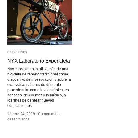
dispositivos
dispositivos
NYX Laboratorio Expericleta
NYX Laboratorio Expericleta
Nyx consiste en la utilización de una
bicicleta de reparto tradicional como
dispositivo de investigación y sobre la
cual volcar saberes de diferente
procedencia, como la electrónica, en
sensado de eventos y la música, a
los fines de generar nuevos
conocimientos
febrero 24, 2019
febrero 24, 2019
/
/
Comentarios
Comentarios
en
en
desactivados
desactivados
NYX
NYX
Laboratorio
Laboratorio
Expericleta
Expericleta