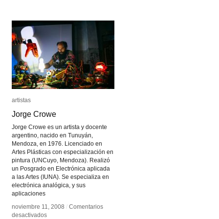
artistas
artistas
Jorge Crowe
Jorge Crowe
Jorge Crowe es un artista y docente
argentino, nacido en Tunuyán,
Mendoza, en 1976. Licenciado en
Artes Plásticas con especialización en
pintura (UNCuyo, Mendoza). Realizó
un Posgrado en Electrónica aplicada
a las Artes (IUNA). Se especializa en
electrónica analógica, y sus
aplicaciones
noviembre 11, 2008
noviembre 11, 2008
/
/
Comentarios
Comentarios
en
en
desactivados
desactivados