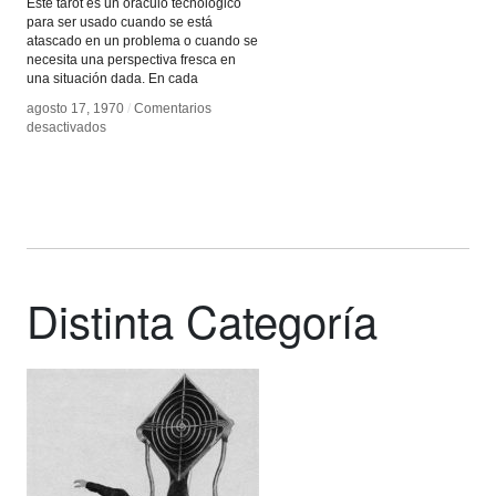
Este tarot es un oráculo tecnológico
para ser usado cuando se está
atascado en un problema o cuando se
necesita una perspectiva fresca en
una situación dada. En cada
agosto 17, 1970
agosto 17, 1970
/
/
Comentarios
Comentarios
en
en
desactivados
desactivados
Estrategias
Estrategias
Oblicuas
Oblicuas
Distinta Categoría