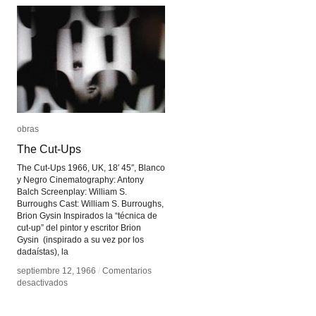
obras
obras
The Cut-Ups
The Cut-Ups
The Cut-Ups 1966, UK, 18′ 45″, Blanco
y Negro Cinematography: Antony
Balch Screenplay: William S.
Burroughs Cast: William S. Burroughs,
Brion Gysin Inspirados la “técnica de
cut-up” del pintor y escritor Brion
Gysin (inspirado a su vez por los
dadaístas), la
septiembre 12, 1966
septiembre 12, 1966
/
/
Comentarios
Comentarios
en
en
desactivados
desactivados
The
The
Cut-
Cut-