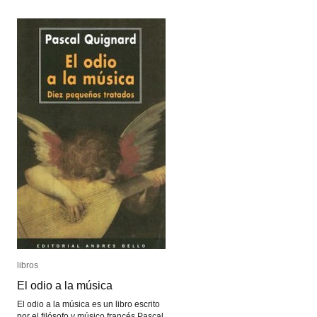
Electroacoustic
Electroacoustic
Music
Music
libros
libros
El odio a la música
El odio a la música
El odio a la música es un libro escrito
por el filósofo y músico francés Pascal