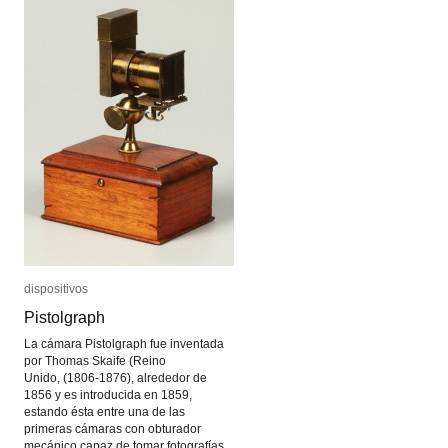
dispositivos
dispositivos
Pistolgraph
Pistolgraph
La cámara Pistolgraph fue inventada
por Thomas Skaife (Reino
Unido, (1806-1876), alrededor de
1856 y es introducida en 1859,
estando ésta entre una de las
primeras cámaras con obturador
mecánico capaz de tomar fotografías