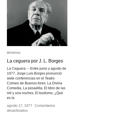
términos
términos
La ceguera por J. L. Borges
La ceguera por J. L. Borges
La Ceguera. – Entre junio y agosto de
1977, Jorge Luis Borges pronunció
siete conferencias en el Teatro
Coliseo de Buenos Aires: La Divina
Comedia, La pesadilla, El libro de las
mil y una noches, El budismo, ¿Qué
es la
agosto 17, 1977
agosto 17, 1977
/
/
Comentarios
Comentarios
en
en
desactivados
desactivados
La
La
ceguera
ceguera
por
por