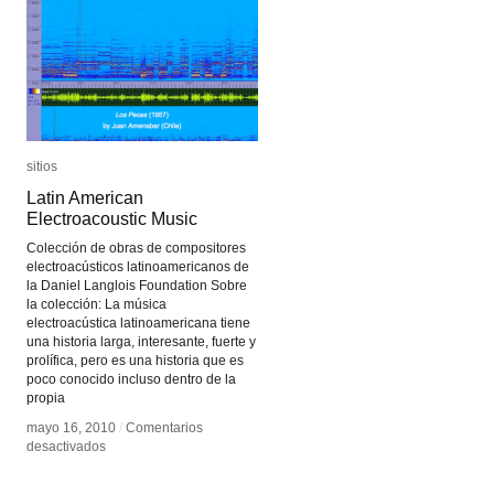
sitios
sitios
Latin American
Latin American
Electroacoustic Music
Electroacoustic Music
Colección de obras de compositores
electroacústicos latinoamericanos de
la Daniel Langlois Foundation Sobre
la colección: La música
electroacústica latinoamericana tiene
una historia larga, interesante, fuerte y
prolífica, pero es una historia que es
poco conocido incluso dentro de la
propia
mayo 16, 2010
mayo 16, 2010
/
/
Comentarios
Comentarios
en
en
desactivados
desactivados
Latin
Latin
American
American