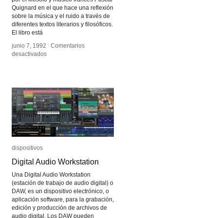
Quignard en el que hace una reflexión
sobre la música y el ruido a través de
diferentes textos literarios y filosóficos.
El libro está
junio 7, 1992
junio 7, 1992
/
/
Comentarios
Comentarios
en
en
desactivados
desactivados
El
El
odio
odio
a
a
la
la
música
música
dispositivos
dispositivos
Digital Audio Workstation
Digital Audio Workstation
Una Digital Audio Workstation
(estación de trabajo de audio digital) o
DAW, es un dispositivo electrónico, o
aplicación software, para la grabación,
edición y producción de archivos de
audio digital. Los DAW pueden