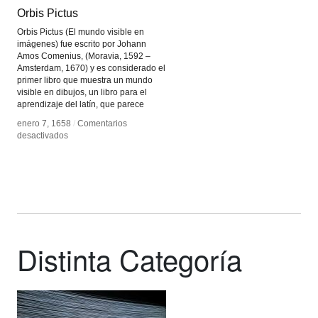
Orbis Pictus
Orbis Pictus
Orbis Pictus (El mundo visible en
imágenes) fue escrito por Johann
Amos Comenius, (Moravia, 1592 –
Amsterdam, 1670) y es considerado el
primer libro que muestra un mundo
visible en dibujos, un libro para el
aprendizaje del latín, que parece
enero 7, 1658
enero 7, 1658
/
/
Comentarios
Comentarios
en
en
desactivados
desactivados
Orbis
Orbis
Pictus
Pictus
Distinta Categoría