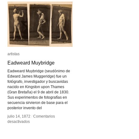
J.
J.
L.
L.
Borges
Borges
artistas
artistas
Eadweard Muybridge
Eadweard Muybridge
Eadweard Muybridge (seudónimo de
Edward James Muggeridge) fue un
fotógrafo, investigador y buscavidas
nacido en Kingston upon Thames
(Gran Bretaña) el 9 de abril de 1830.
Sus experimentos de fotografías en
secuencia sirvieron de base para el
posterior invento del
julio 14, 1872
julio 14, 1872
/
/
Comentarios
Comentarios
en
en
desactivados
desactivados
Eadweard
Eadweard
Muybridge
Muybridge