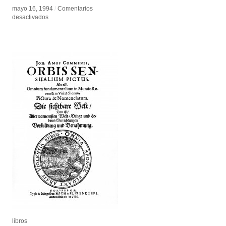
mayo 16, 1994
mayo 16, 1994
/
/
Comentarios
Comentarios
en
en
desactivados
desactivados
Low
Low
Poly
Poly
libros
libros