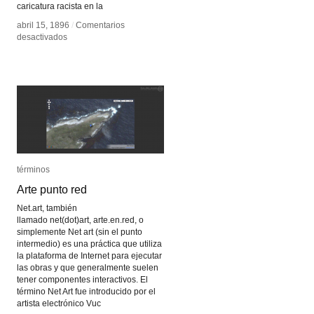
caricatura racista en la
abril 15, 1896
abril 15, 1896
/
/
Comentarios
Comentarios
en
en
desactivados
desactivados
Something
Something
Good–
Good–
Negro
Negro
Kiss
Kiss
términos
términos
Arte punto red
Arte punto red
Net.art, también
llamado net(dot)art, arte.en.red, o
simplemente Net art (sin el punto
intermedio) es una práctica que utiliza
la plataforma de Internet para ejecutar
las obras y que generalmente suelen
tener componentes interactivos. El
término Net Art fue introducido por el
artista electrónico Vuc