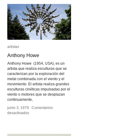
artistas
artistas
Anthony Howe
Anthony Howe
Anthony Howe (1954, USA), es un
artista que realiza esculturas que se
caracterizan por la exploración del
metal combinada con el viento y el
movimiento. El artista realiza grandes
esculturas cinéticas impulsadas por el
viento o motores que se desplazan
continuamente,
junio 3, 1979
junio 3, 1979
/
/
Comentarios
Comentarios
en
en
desactivados
desactivados
Anthony
Anthony
Howe
Howe