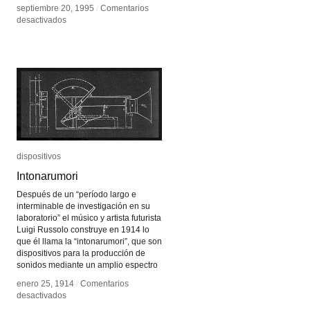
septiembre 20, 1995
septiembre 20, 1995
/
/
Comentarios
Comentarios
en
en
desactivados
desactivados
Arte
Arte
punto
punto
red
red
dispositivos
dispositivos
Intonarumori
Intonarumori
Después de un “período largo e
interminable de investigación en su
laboratorio” el músico y artista futurista
Luigi Russolo construye en 1914 lo
que él llama la “intonarumori”, que son
dispositivos para la producción de
sonidos mediante un amplio espectro
enero 25, 1914
enero 25, 1914
/
/
Comentarios
Comentarios
en
en
desactivados
desactivados
Intonarumori
Intonarumori