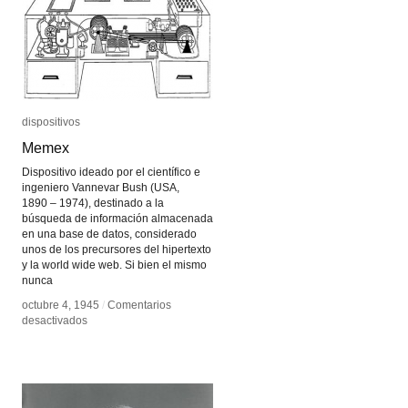
dispositivos
dispositivos
Memex
Memex
Dispositivo ideado por el científico e
ingeniero Vannevar Bush (USA,
1890 – 1974), destinado a la
búsqueda de información almacenada
en una base de datos, considerado
unos de los precursores del hipertexto
y la world wide web. Si bien el mismo
nunca
octubre 4, 1945
octubre 4, 1945
/
/
Comentarios
Comentarios
en
en
desactivados
desactivados
Memex
Memex