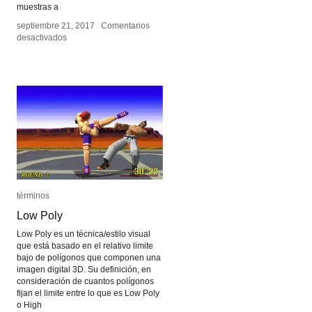
muestras a
septiembre 21, 2017
septiembre 21, 2017
/
/
Comentarios
Comentarios
en
en
desactivados
desactivados
fluXpad
fluXpad
términos
términos
Low Poly
Low Poly
Low Poly es un técnica/estilo visual
que está basado en el relativo limite
bajo de polígonos que componen una
imagen digital 3D. Su definición, en
consideración de cuantos polígonos
fijan el limite entre lo que es Low Poly
o High