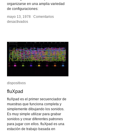
organizarse en una amplia variedad
de configuraciones:
mayo 13, 1978
mayo 13, 1978
/
/
Comentarios
Comentarios
en
en
desactivados
desactivados
Digital
Digital
Audio
Audio
Workstation
Workstation
dispositivos
dispositivos
fluXpad
fluXpad
fluXpad es el primer secuenciador de
muestras que funciona completa y
simplemente dibujando los sonidos.
Es muy simple utilizar para grabar
sonidos y crear diferentes patrones
para jugar con ellos. fluXpad es una
estación de trabajo basada en