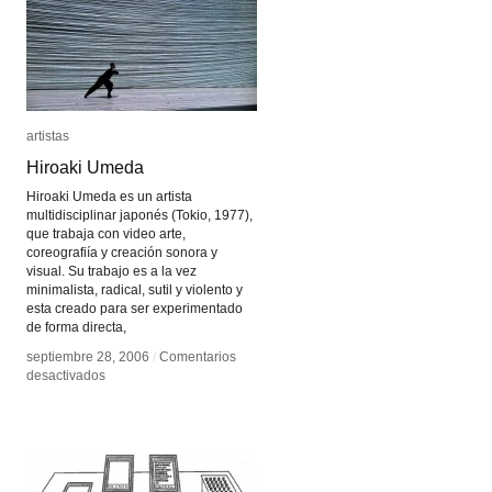
artistas
artistas
Hiroaki Umeda
Hiroaki Umeda
Hiroaki Umeda es un artista
multidisciplinar japonés (Tokio, 1977),
que trabaja con video arte,
coreografiía y creación sonora y
visual. Su trabajo es a la vez
minimalista, radical, sutil y violento y
esta creado para ser experimentado
de forma directa,
septiembre 28, 2006
septiembre 28, 2006
/
/
Comentarios
Comentarios
en
en
desactivados
desactivados
Hiroaki
Hiroaki
Umeda
Umeda