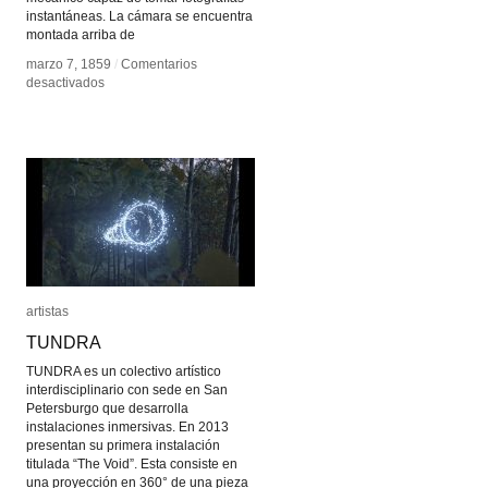
instantáneas. La cámara se encuentra
montada arriba de
marzo 7, 1859
marzo 7, 1859
/
/
Comentarios
Comentarios
en
en
desactivados
desactivados
Pistolgraph
Pistolgraph
artistas
artistas
TUNDRA
TUNDRA
TUNDRA es un colectivo artístico
interdisciplinario con sede en San
Petersburgo que desarrolla
instalaciones inmersivas. En 2013
presentan su primera instalación
titulada “The Void”. Esta consiste en
una proyección en 360° de una pieza