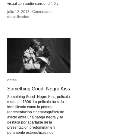
visual con audio surround 4.0 y
julio 12, 2013
julio 12, 2013
/
/
Comentarios
Comentarios
en
en
desactivados
desactivados
TUNDRA
TUNDRA
obras
obras
Something Good–Negro Kiss
Something Good–Negro Kiss
Something Good–Negro Kiss, película
muda de 1896. La película ha sido
identificada como la primera
representación cinematográfica de
afecto entre una pareja negra y se
destaca por apartarse de la
presentación predominante y
puramente estereotipada de