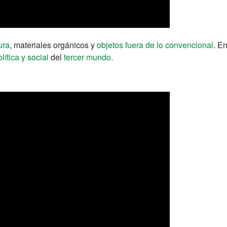
ura
, materiales orgánicos y
objetos fuera de lo convencional
. E
lítica y social
del
tercer mundo
.