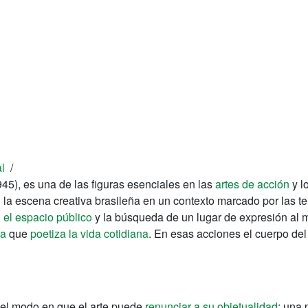
l
/
945), es una de las figuras esenciales en las
artes de acción
y l
la escena creativa brasileña en un contexto marcado por las ten
 el espacio público
y la búsqueda de un lugar de expresión al ma
ia
que
poetiza la vida cotidiana
. En esas acciones el cuerpo del 
 del modo en que el arte puede
renunciar a su objetualidad
; una 