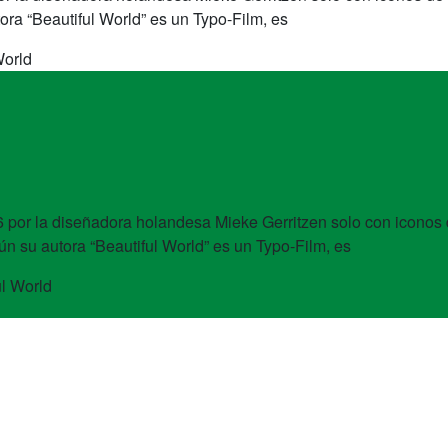
ora “Beautiful World” es un Typo-Film, es
World
06 por la diseñadora holandesa Mieke Gerritzen solo con iconos d
n su autora “Beautiful World” es un Typo-Film, es
l World