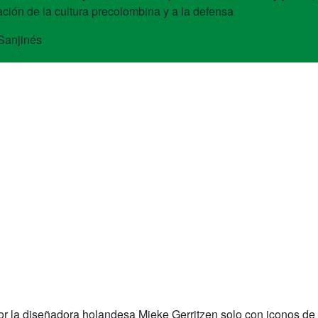
ción de la cultura precolombina y a la defensa
Sanjinés
por la diseñadora holandesa Mieke Gerritzen solo con iconos de e