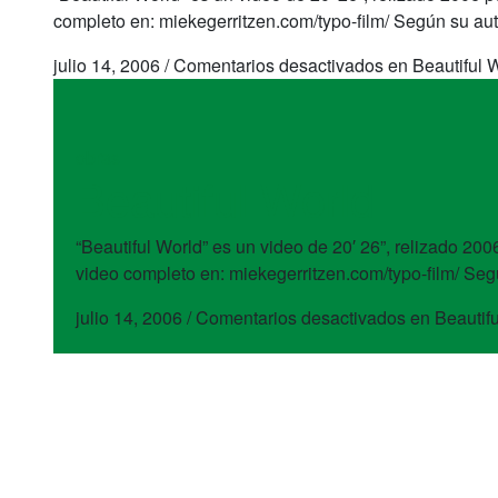
completo en: miekegerritzen.com/typo-film/ Según su aut
julio 14, 2006
/
Comentarios desactivados
en Beautiful 
obras
Beautiful World
“Beautiful World” es un video de 20′ 26”, relizado 20
video completo en: miekegerritzen.com/typo-film/ Segú
julio 14, 2006
/
Comentarios desactivados
en Beautifu