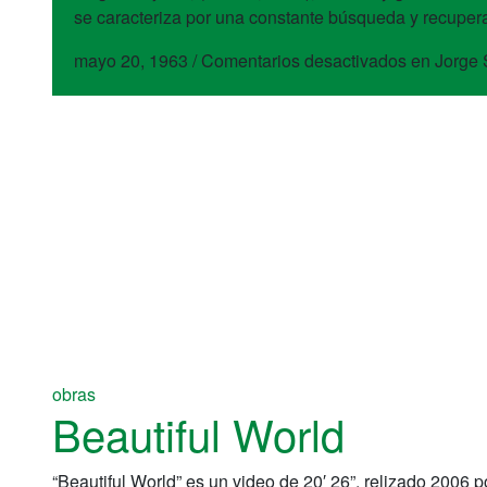
se caracteriza por una constante búsqueda y recupera
mayo 20, 1963
/
Comentarios desactivados
en Jorge 
obras
Beautiful World
“Beautiful World” es un video de 20′ 26”, relizado 2006 