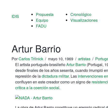
Propuesta
Cronológico
IDIS
Equipo
Visualizaciones
FADU
Artur Barrio
Por
Carlos Trilnick
/
mayo 10, 1969
/
artistas
/
Portuga
El artista portugués-brasileño
Artur Barrio
(Portugal, 1
desde finales de los años sesenta, cuando irrumpió en 
represión de la
dictadura militar
. Las
intervenciones en
confluyen en este creador como un signo de
resistenc
crítica a la coerción social
.
La obra de Artur Barrio constituye un ejemplo radical