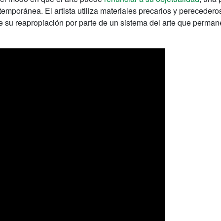
emporánea. El artista utiliza materiales precarios y pereceder
e su reapropiación por parte de un sistema del arte que perma