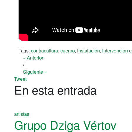
Tags:
contracultura
,
cuerpo
,
instalación
,
intervención 
« Anterior
/
Siguiente »
Tweet
En esta entrada
artistas
Grupo Dziga Vértov