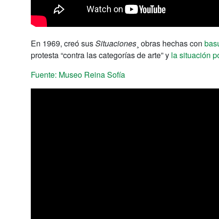
En 1969, creó sus
Situaciones
¸ obras hechas con
bas
protesta “contra las categorías de arte” y
la situación po
Fuente: Museo Reina Sofía