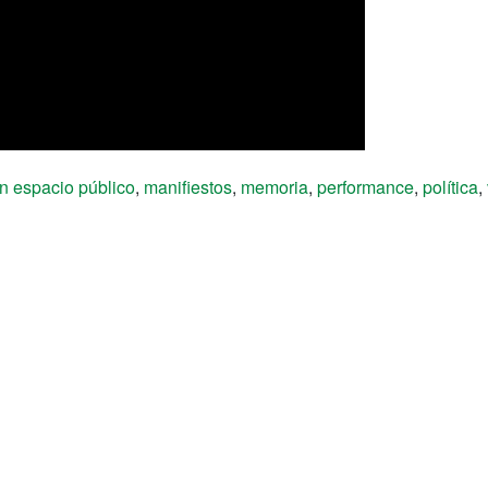
en espacio público
,
manifiestos
,
memoria
,
performance
,
política
,