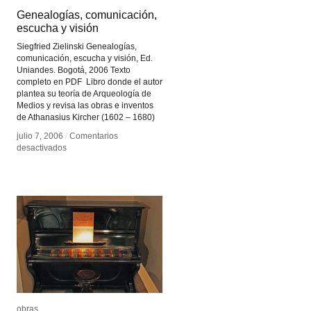
Genealogías, comunicación,
Genealogías, comunicación,
escucha y visión
escucha y visión
Siegfried Zielinski Genealogías,
comunicación, escucha y visión, Ed.
Uniandes. Bogotá, 2006 Texto
completo en PDF Libro donde el autor
plantea su teoría de Arqueología de
Medios y revisa las obras e inventos
de Athanasius Kircher (1602 – 1680)
julio 7, 2006
julio 7, 2006
/
/
Comentarios
Comentarios
en
en
desactivados
desactivados
Genealogías,
Genealogías,
comunicación,
comunicación,
escucha
escucha
y
y
visión
visión
obras
obras