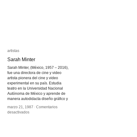
artistas
artistas
Sarah Minter
Sarah Minter
Sarah Minter, (México, 1957 – 2016),
fue una directora de cine y video
artista pionera del cine y video
experimental en su país. Estudia
teatro en la Universidad Nacional
Autónoma de México y aprende de
manera autodidacta diseño gráfico y
marzo 21, 1987
marzo 21, 1987
/
/
Comentarios
Comentarios
en
en
desactivados
desactivados
Sarah
Sarah
Minter
Minter