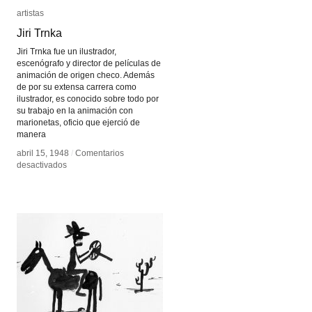
artistas
artistas
Jiri Trnka
Jiri Trnka
Jiri Trnka fue un ilustrador,
escenógrafo y director de películas de
animación de origen checo. Además
de por su extensa carrera como
ilustrador, es conocido sobre todo por
su trabajo en la animación con
marionetas, oficio que ejerció de
manera
abril 15, 1948
abril 15, 1948
/
/
Comentarios
Comentarios
en
en
desactivados
desactivados
Jiri
Jiri
Trnka
Trnka