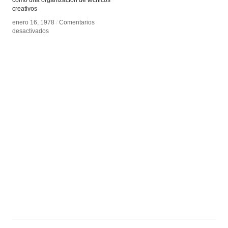
creativos
enero 16, 1978
enero 16, 1978
/
/
Comentarios
Comentarios
en
en
desactivados
desactivados
Performance
Performance
de
de
máquinas
máquinas