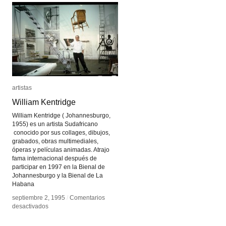
artistas
artistas
William Kentridge
William Kentridge
William Kentridge ( Johannesburgo,
1955) es un artista Sudafricano
conocido por sus collages, dibujos,
grabados, obras multimediales,
óperas y películas animadas. Atrajo
fama internacional después de
participar en 1997 en la Bienal de
Johannesburgo y la Bienal de La
Habana
septiembre 2, 1995
septiembre 2, 1995
/
/
Comentarios
Comentarios
en
en
desactivados
desactivados
William
William
Kentridge
Kentridge