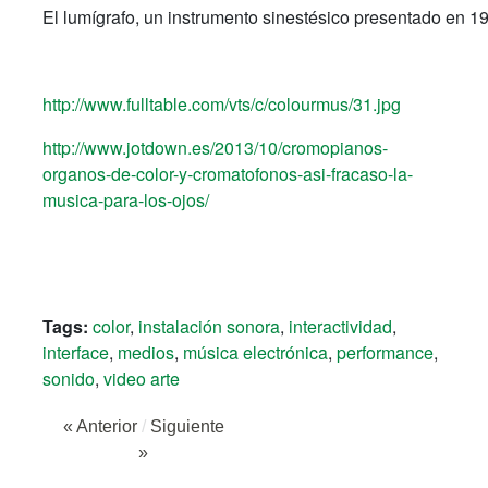
El lumígrafo, un instrumento sinestésico presentado en 1
http://www.fulltable.com/vts/c/colourmus/31.jpg
http://www.jotdown.es/2013/10/cromopianos-
organos-de-color-y-cromatofonos-asi-fracaso-la-
musica-para-los-ojos/
Tags:
color
,
instalación sonora
,
interactividad
,
interface
,
medios
,
música electrónica
,
performance
,
sonido
,
video arte
« Anterior
/
Siguiente
»