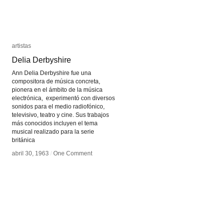
artistas
artistas
Delia Derbyshire
Delia Derbyshire
Ann Delia Derbyshire fue una
compositora de música concreta,
pionera en el ámbito de la música
electrónica, experimentó con diversos
sonidos para el medio radiofónico,
televisivo, teatro y cine. Sus trabajos
más conocidos incluyen el tema
musical realizado para la serie
británica
abril 30, 1963
abril 30, 1963
/
/
One Comment
One Comment