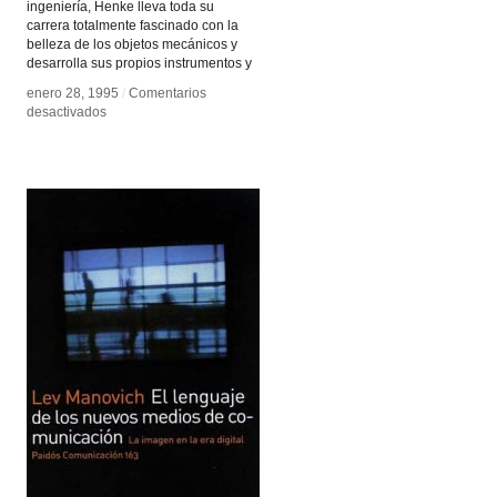
ingeniería, Henke lleva toda su
carrera totalmente fascinado con la
belleza de los objetos mecánicos y
desarrolla sus propios instrumentos y
enero 28, 1995
enero 28, 1995
/
/
Comentarios
Comentarios
en
en
desactivados
desactivados
Robert
Robert
Henke
Henke