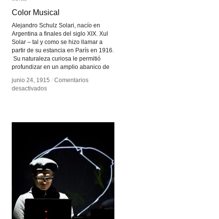
Color Musical
Color Musical
Alejandro Schulz Solari, nacío en
Argentina a finales del siglo XIX. Xul
Solar – tal y como se hizo llamar a
partir de su estancia en París en 1916.
Su naturaleza curiosa le permitió
profundizar en un amplio abanico de
junio 24, 1915
junio 24, 1915
/
/
Comentarios
Comentarios
en
en
desactivados
desactivados
Color
Color
Musical
Musical