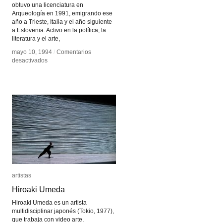
obtuvo una licenciatura en
Arqueología en 1991, emigrando ese
año a Trieste, Italia y el año siguiente
a Eslovenia. Activo en la política, la
literatura y el arte,
mayo 10, 1994
mayo 10, 1994
/
/
Comentarios
Comentarios
en
en
desactivados
desactivados
Vuk
Vuk
Cosic
Cosic
artistas
artistas
Hiroaki Umeda
Hiroaki Umeda
Hiroaki Umeda es un artista
multidisciplinar japonés (Tokio, 1977),
que trabaja con video arte,