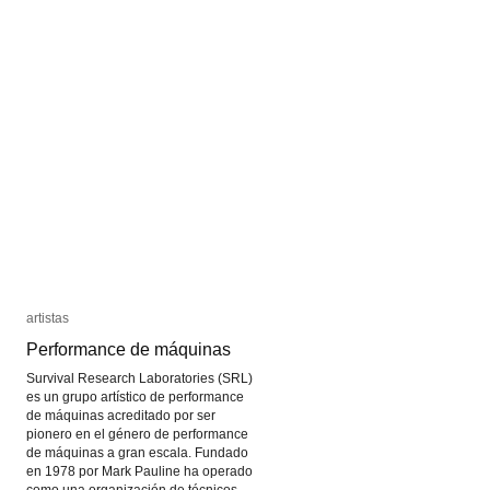
artistas
artistas
Performance de máquinas
Performance de máquinas
Survival Research Laboratories (SRL)
es un grupo artístico de performance
de máquinas acreditado por ser
pionero en el género de performance
de máquinas a gran escala. Fundado
en 1978 por Mark Pauline ha operado
como una organización de técnicos