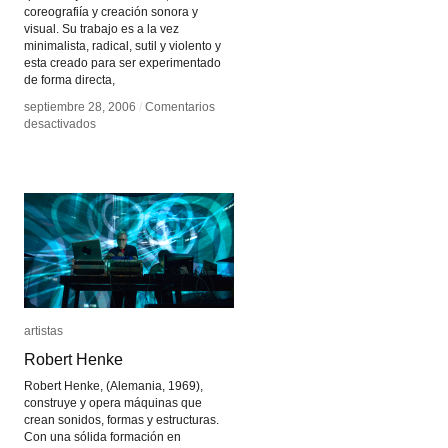
coreografiía y creación sonora y
visual. Su trabajo es a la vez
minimalista, radical, sutil y violento y
esta creado para ser experimentado
de forma directa,
septiembre 28, 2006
septiembre 28, 2006
/
/
Comentarios
Comentarios
en
en
desactivados
desactivados
Hiroaki
Hiroaki
Umeda
Umeda
artistas
artistas
Robert Henke
Robert Henke
Robert Henke, (Alemania, 1969),
construye y opera máquinas que
crean sonidos, formas y estructuras.
Con una sólida formación en