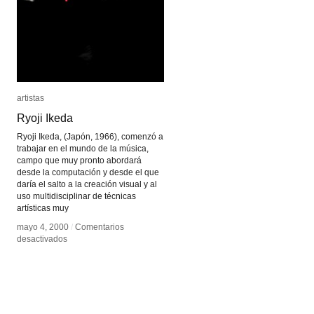
artistas
artistas
Ryoji Ikeda
Ryoji Ikeda
Ryoji Ikeda, (Japón, 1966), comenzó a
trabajar en el mundo de la música,
campo que muy pronto abordará
desde la computación y desde el que
daría el salto a la creación visual y al
uso multidisciplinar de técnicas
artísticas muy
mayo 4, 2000
mayo 4, 2000
/
/
Comentarios
Comentarios
en
en
desactivados
desactivados
Ryoji
Ryoji
Ikeda
Ikeda