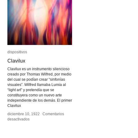
dispositivos
dispositivos
Clavilux
Clavilux
Clavilux es un instrumento silencioso
creado por Thomas Wilfred, por medio
del cual se podían crear “sinfonías
visuales”. Wilfred llamaba Lumia al
“light art” y pretendía que se
constituyera como un nuevo arte
independiente de los demás. El primer
Clavilux
diciembre 10, 1922
diciembre 10, 1922
/
/
Comentarios
Comentarios
en
en
desactivados
desactivados
Clavilux
Clavilux