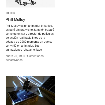
artistas
artistas
Phill Mulloy
Phill Mulloy
Phil Mulloy es un animador británico,
estudió pintura y cine, también trabajó
como guionista y director de películas
de acción real hasta fines de la
década de 1980 momento en que se
convirtió en animador. Sus
animaciones retratan el lado
enero 25, 1995
enero 25, 1995
/
/
Comentarios
Comentarios
en
en
desactivados
desactivados
Phill
Phill
Mulloy
Mulloy