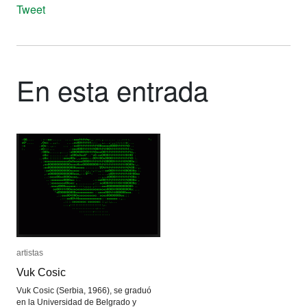
Tweet
En esta entrada
artistas
artistas
Vuk Cosic
Vuk Cosic
Vuk Cosic (Serbia, 1966), se graduó
en la Universidad de Belgrado y