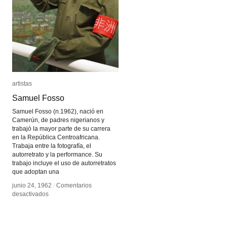
artistas
artistas
Samuel Fosso
Samuel Fosso
Samuel Fosso (n.1962), nació en
Camerún, de padres nigerianos y
trabajó la mayor parte de su carrera
en la República Centroafricana.
Trabaja entre la fotografía, el
autorretrato y la performance. Su
trabajo incluye el uso de autorretratos
que adoptan una
junio 24, 1962
junio 24, 1962
/
/
Comentarios
Comentarios
en
en
desactivados
desactivados
Samuel
Samuel
Fosso
Fosso