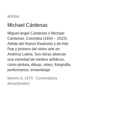
artistas
artistas
Michael Cárdenas
Michael Cárdenas
Miguel-angel Cárdenas o Michael
Cárdenas, Colombia (1934 – 2015).
Artista del Nuevo Realismo y de Arte
Pop y pionero del video arte en
América Latina. Sus obras abarcan
una variedad de medios artísticos,
como pintura, dibujo, video, fotografía,
performance, ensamblaje
febrero 8, 1970
febrero 8, 1970
/
/
Comentarios
Comentarios
en
en
desactivados
desactivados
Michael
Michael
Cárdenas
Cárdenas