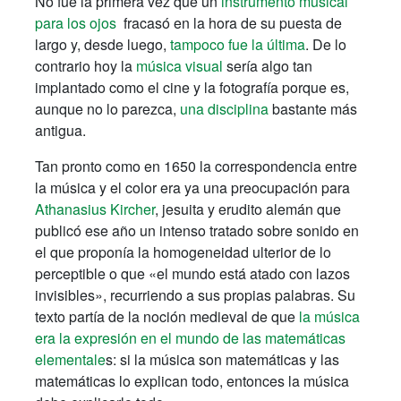
No fue la primera vez que un
instrumento musical
para los ojos
fracasó en la hora de su puesta de
largo y, desde luego,
tampoco fue la última
. De lo
contrario hoy la
música visual
sería algo tan
implantado como el cine y la fotografía porque es,
aunque no lo parezca,
una disciplina
bastante más
antigua.
Tan pronto como en 1650 la correspondencia entre
la música y el color era ya una preocupación para
Athanasius Kircher
, jesuita y erudito alemán que
publicó ese año un intenso tratado sobre sonido en
el que proponía la homogeneidad ulterior de lo
perceptible o que «el mundo está atado con lazos
invisibles», recurriendo a sus propias palabras. Su
texto partía de la noción medieval de que
la música
era la expresión en el mundo de las matemáticas
elementale
s: si la música son matemáticas y las
matemáticas lo explican todo, entonces la música