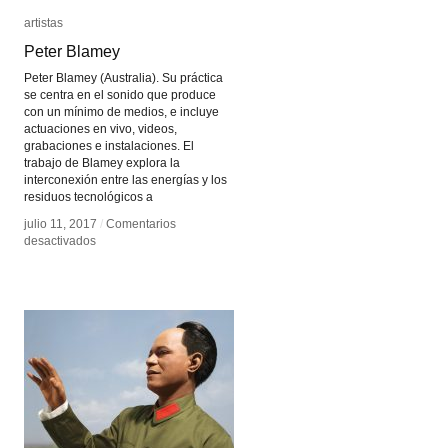
artistas
artistas
Peter Blamey
Peter Blamey
Peter Blamey (Australia). Su práctica
se centra en el sonido que produce
con un mínimo de medios, e incluye
actuaciones en vivo, videos,
grabaciones e instalaciones. El
trabajo de Blamey explora la
interconexión entre las energías y los
residuos tecnológicos a
julio 11, 2017
julio 11, 2017
/
/
Comentarios
Comentarios
en
en
desactivados
desactivados
Peter
Peter
Blamey
Blamey