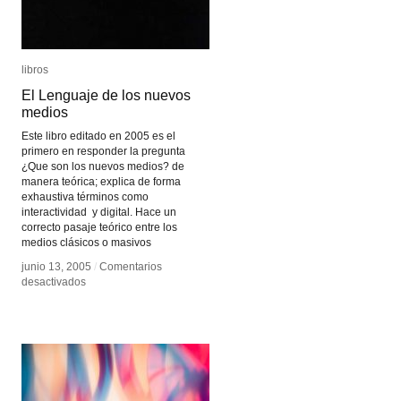
libros
libros
El Lenguaje de los nuevos
El Lenguaje de los nuevos
medios
medios
Este libro editado en 2005 es el
primero en responder la pregunta
¿Que son los nuevos medios? de
manera teórica; explica de forma
exhaustiva términos como
interactividad y digital. Hace un
correcto pasaje teórico entre los
medios clásicos o masivos
junio 13, 2005
junio 13, 2005
/
/
Comentarios
Comentarios
en
en
desactivados
desactivados
El
El
Lenguaje
Lenguaje
de
de
los
los
nuevos
nuevos
medios
medios