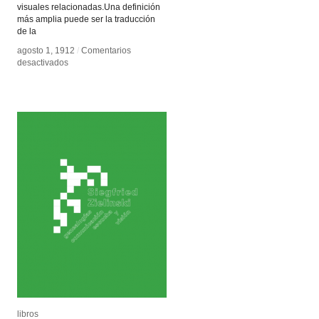
visuales relacionadas.Una definición
más amplia puede ser la traducción
de la
agosto 1, 1912
agosto 1, 1912
/
/
Comentarios
Comentarios
en
en
desactivados
desactivados
Musica
Musica
Visual
Visual
libros
libros