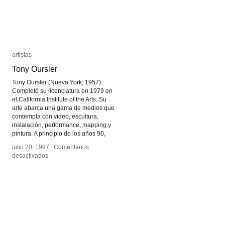
artistas
artistas
Tony Oursler
Tony Oursler
Tony Oursler (Nueva York, 1957).
Completó su licenciatura en 1979 en
el California Institute of the Arts. Su
arte abarca una gama de medios que
contempla con video, escultura,
instalación, performance, mapping y
pintura. A principio de los años 90,
julio 20, 1997
julio 20, 1997
/
/
Comentarios
Comentarios
en
en
desactivados
desactivados
Tony
Tony
Oursler
Oursler