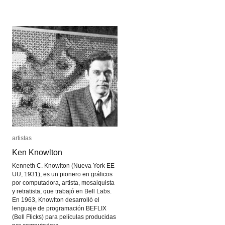
Piscator
Piscator
artistas
artistas
Ken Knowlton
Ken Knowlton
Kenneth C. Knowlton (Nueva York EE
UU, 1931), es un pionero en gráficos
por computadora, artista, mosaiquista
y retratista, que trabajó en Bell Labs.
En 1963, Knowlton desarrolló el
lenguaje de programación BEFLIX
(Bell Flicks) para películas producidas