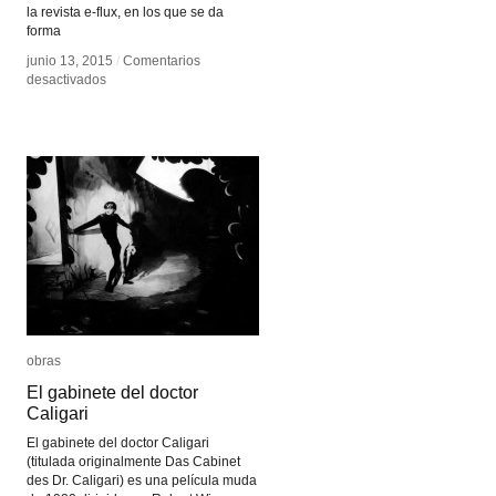
la revista e-flux, en los que se da
forma
junio 13, 2015
junio 13, 2015
/
/
Comentarios
Comentarios
en
en
desactivados
desactivados
Los
Los
Condenados
Condenados
de
de
la
la
Pantalla
Pantalla
obras
obras
El gabinete del doctor
El gabinete del doctor
Caligari
Caligari
El gabinete del doctor Caligari
(titulada originalmente Das Cabinet
des Dr. Caligari) es una película muda