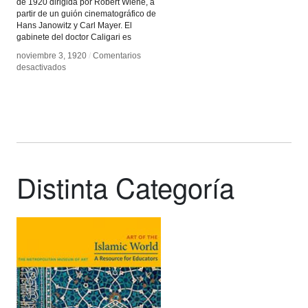
de 1920 dirigida por Robert Wiene, a
partir de un guión cinematográfico de
Hans Janowitz y Carl Mayer. El
gabinete del doctor Caligari es
noviembre 3, 1920
noviembre 3, 1920
/
/
Comentarios
Comentarios
en
en
desactivados
desactivados
El
El
gabinete
gabinete
del
del
doctor
doctor
Caligari
Caligari
Distinta Categoría