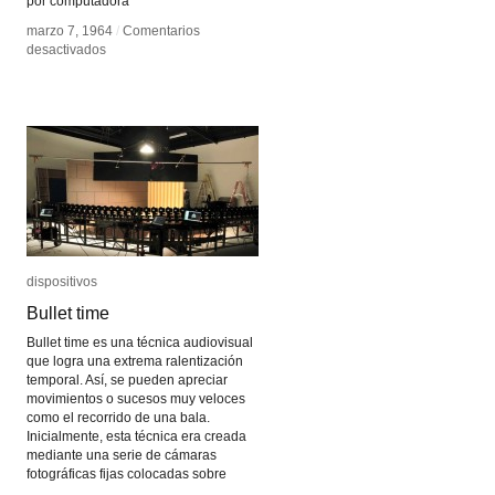
por computadora
marzo 7, 1964
marzo 7, 1964
/
/
Comentarios
Comentarios
en
en
desactivados
desactivados
Ken
Ken
Knowlton
Knowlton
dispositivos
dispositivos
Bullet time
Bullet time
Bullet time es una técnica audiovisual
que logra una extrema ralentización
temporal. Así, se pueden apreciar
movimientos o sucesos muy veloces
como el recorrido de una bala.
Inicialmente, esta técnica era creada
mediante una serie de cámaras
fotográficas fijas colocadas sobre