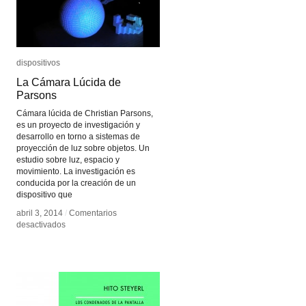
dispositivos
dispositivos
La Cámara Lúcida de
La Cámara Lúcida de
Parsons
Parsons
Cámara lúcida de Christian Parsons,
es un proyecto de investigación y
desarrollo en torno a sistemas de
proyección de luz sobre objetos. Un
estudio sobre luz, espacio y
movimiento. La investigación es
conducida por la creación de un
dispositivo que
abril 3, 2014
abril 3, 2014
/
/
Comentarios
Comentarios
en
en
desactivados
desactivados
La
La
Cámara
Cámara
Lúcida
Lúcida
de
de
Parsons
Parsons