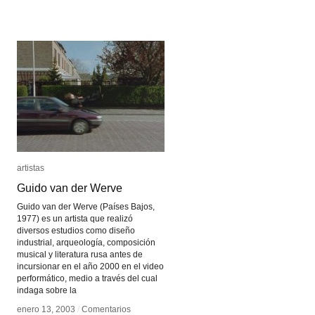
Radiooooo
Radiooooo
artistas
artistas
Guido van der Werve
Guido van der Werve
Guido van der Werve (Países Bajos,
1977) es un artista que realizó
diversos estudios como diseño
industrial, arqueología, composición
musical y literatura rusa antes de
incursionar en el año 2000 en el video
performático, medio a través del cual
indaga sobre la
enero 13, 2003
enero 13, 2003
/
/
Comentarios
Comentarios