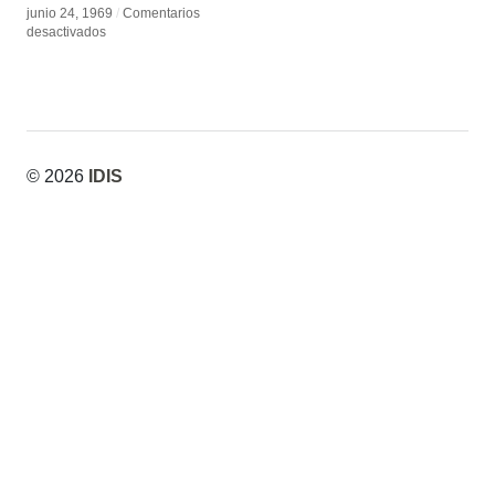
junio 24, 1969
junio 24, 1969
/
/
Comentarios
Comentarios
en
en
desactivados
desactivados
Myron
Myron
Krueger
Krueger
© 2026
IDIS