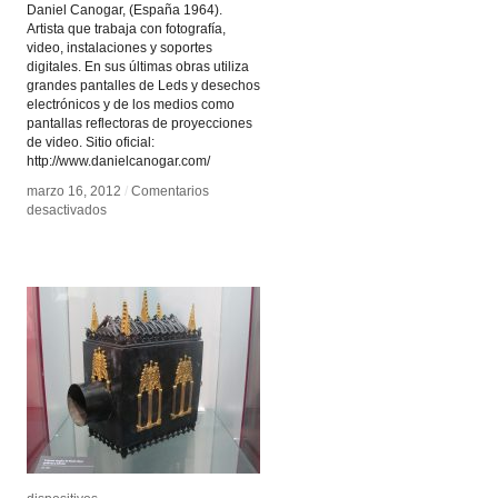
Daniel Canogar, (España 1964).
Artista que trabaja con fotografía,
video, instalaciones y soportes
digitales. En sus últimas obras utiliza
grandes pantalles de Leds y desechos
electrónicos y de los medios como
pantallas reflectoras de proyecciones
de video. Sitio oficial:
http://www.danielcanogar.com/
marzo 16, 2012
marzo 16, 2012
/
/
Comentarios
Comentarios
en
en
desactivados
desactivados
Daniel
Daniel
Canogar
Canogar