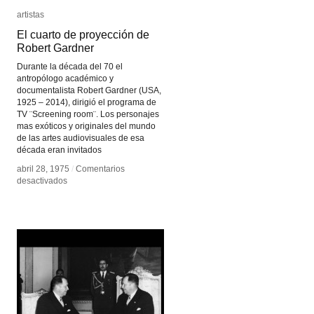
artistas
artistas
El cuarto de proyección de
El cuarto de proyección de
Robert Gardner
Robert Gardner
Durante la década del 70 el
antropólogo académico y
documentalista Robert Gardner (USA,
1925 – 2014), dirigió el programa de
TV ¨Screening room¨. Los personajes
mas exóticos y originales del mundo
de las artes audiovisuales de esa
década eran invitados
abril 28, 1975
abril 28, 1975
/
/
Comentarios
Comentarios
en
en
desactivados
desactivados
El
El
cuarto
cuarto
de
de
proyección
proyección
de
de
Robert
Robert
Gardner
Gardner