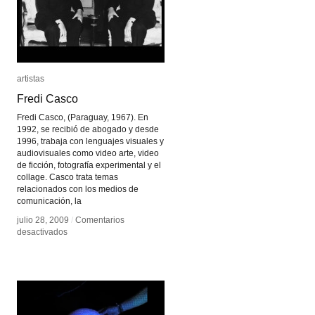
artistas
artistas
Fredi Casco
Fredi Casco
Fredi Casco, (Paraguay, 1967). En
1992, se recibió de abogado y desde
1996, trabaja con lenguajes visuales y
audiovisuales como video arte, video
de ficción, fotografía experimental y el
collage. Casco trata temas
relacionados con los medios de
comunicación, la
julio 28, 2009
julio 28, 2009
/
/
Comentarios
Comentarios
en
en
desactivados
desactivados
Fredi
Fredi
Casco
Casco