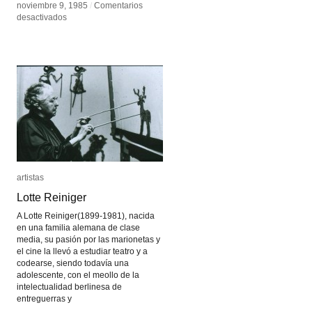
noviembre 9, 1985
noviembre 9, 1985
/
/
Comentarios
Comentarios
en
en
desactivados
desactivados
Bullet
Bullet
time
time
artistas
artistas
Lotte Reiniger
Lotte Reiniger
A Lotte Reiniger(1899-1981), nacida
en una familia alemana de clase
media, su pasión por las marionetas y
el cine la llevó a estudiar teatro y a
codearse, siendo todavía una
adolescente, con el meollo de la
intelectualidad berlinesa de
entreguerras y