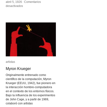
abril 5, 1926
abril 5, 1926
/
/
Comentarios
Comentarios
en
en
desactivados
desactivados
Lotte
Lotte
Reiniger
Reiniger
artistas
artistas
Myron Krueger
Myron Krueger
Originalmente entrenado como
científico de la computación, Myron
Krueger (EEUU, 1942), fue pionero en
la interacción hombre-computadora
en el contexto de los entornos físicos.
Bajo la influencia de los experimentos
de John Cage, y a partir de 1969,
colaboró con artistas