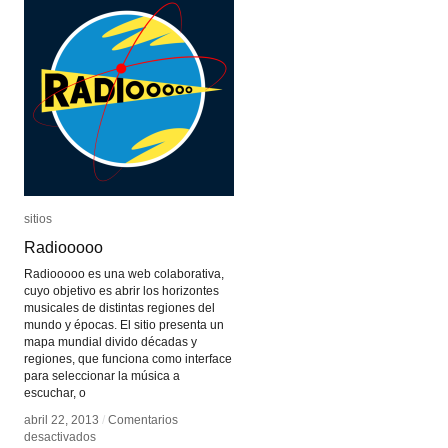
sitios
sitios
Radiooooo
Radiooooo
Radiooooo es una web colaborativa,
cuyo objetivo es abrir los horizontes
musicales de distintas regiones del
mundo y épocas. El sitio presenta un
mapa mundial divido décadas y
regiones, que funciona como interface
para seleccionar la música a
escuchar, o
abril 22, 2013
abril 22, 2013
/
/
Comentarios
Comentarios
en
en
desactivados
desactivados