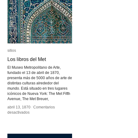
sitios
sitios
Los libros del Met
Los libros del Met
El Museo Metropolitano de Arte,
fundado el 13 de abril de 1870,
presenta más de 5000 años de arte de
distintas culturas alrededor del
mundo. Está situado en tres lugares
icónicos de Nueva York: The Met Fifth
Avenue, The Met Breuer,
abril 13, 1870
abril 13, 1870
/
/
Comentarios
Comentarios
en
en
desactivados
desactivados
Los
Los
libros
libros
del
del
Met
Met