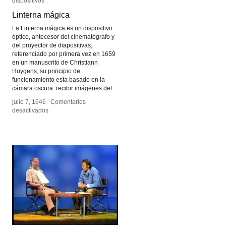
dispositivos
dispositivos
Linterna mágica
Linterna mágica
La Linterna mágica es un dispositivo
óptico, antecesor del cinematógrafo y
del proyector de diapositivas,
referenciado por primera vez en 1659
en un manuscrito de Christiann
Huygens; su principio de
funcionamiento esta basado en la
cámara oscura: recibir imágenes del
julio 7, 1646
julio 7, 1646
/
/
Comentarios
Comentarios
en
en
desactivados
desactivados
Linterna
Linterna
mágica
mágica