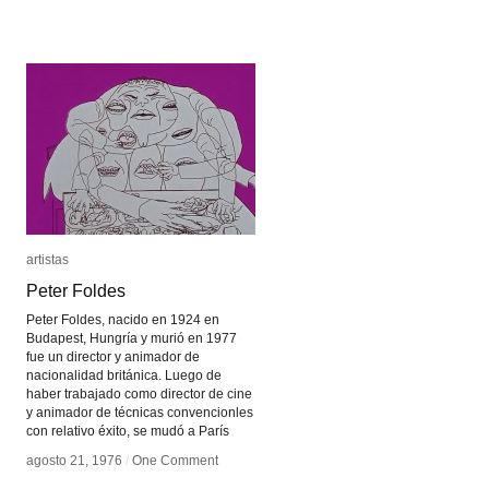
Holodecks
Holodecks
artistas
artistas
Peter Foldes
Peter Foldes
Peter Foldes, nacido en 1924 en
Budapest, Hungría y murió en 1977
fue un director y animador de
nacionalidad británica. Luego de
haber trabajado como director de cine
y animador de técnicas convencionles
con relativo éxito, se mudó a París
agosto 21, 1976
agosto 21, 1976
/
/
One Comment
One Comment