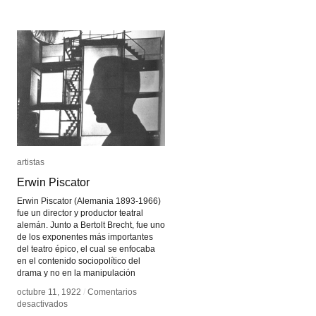
artistas
artistas
Erwin Piscator
Erwin Piscator
Erwin Piscator (Alemania 1893-1966)
fue un director y productor teatral
alemán. Junto a Bertolt Brecht, fue uno
de los exponentes más importantes
del teatro épico, el cual se enfocaba
en el contenido sociopolítico del
drama y no en la manipulación
octubre 11, 1922
octubre 11, 1922
/
/
Comentarios
Comentarios
en
en
desactivados
desactivados
Erwin
Erwin