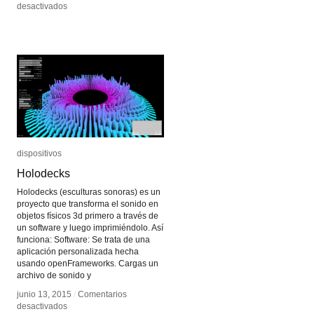
en
en
desactivados
desactivados
Guido
Guido
van
van
der
der
Werve
Werve
dispositivos
dispositivos
Holodecks
Holodecks
Holodecks (esculturas sonoras) es un
proyecto que transforma el sonido en
objetos físicos 3d primero a través de
un software y luego imprimiéndolo. Así
funciona: Software: Se trata de una
aplicación personalizada hecha
usando openFrameworks. Cargas un
archivo de sonido y
junio 13, 2015
junio 13, 2015
/
/
Comentarios
Comentarios
en
en
desactivados
desactivados