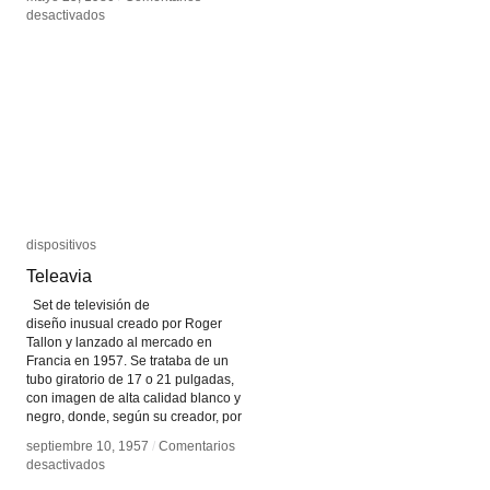
en
en
desactivados
desactivados
Generación
Generación
por
por
procedimientos
procedimientos
dispositivos
dispositivos
Teleavia
Teleavia
Set de televisión de
diseño inusual creado por Roger
Tallon y lanzado al mercado en
Francia en 1957. Se trataba de un
tubo giratorio de 17 o 21 pulgadas,
con imagen de alta calidad blanco y
negro, donde, según su creador, por
septiembre 10, 1957
septiembre 10, 1957
/
/
Comentarios
Comentarios
en
en
desactivados
desactivados
Teleavia
Teleavia