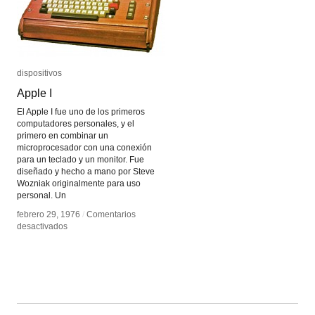
dispositivos
dispositivos
Apple I
Apple I
El Apple I fue uno de los primeros
computadores personales, y el
primero en combinar un
microprocesador con una conexión
para un teclado y un monitor. Fue
diseñado y hecho a mano por Steve
Wozniak originalmente para uso
personal. Un
febrero 29, 1976
febrero 29, 1976
/
/
Comentarios
Comentarios
en
en
desactivados
desactivados
Apple
Apple
I
I