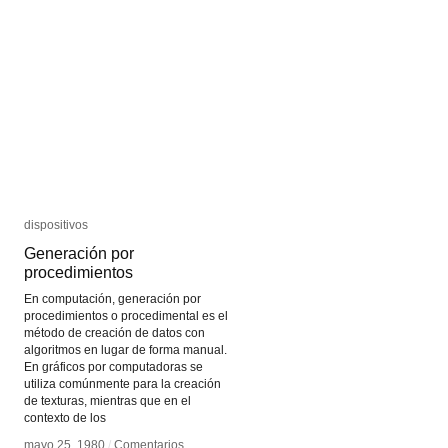
Ant
Ant
Farm
Farm
dispositivos
dispositivos
Generación por
Generación por
procedimientos
procedimientos
En computación, generación por
procedimientos o procedimental es el
método de creación de datos con
algoritmos en lugar de forma manual.
En gráficos por computadoras se
utiliza comúnmente para la creación
de texturas, mientras que en el
contexto de los
mayo 25, 1980
mayo 25, 1980
/
/
Comentarios
Comentarios