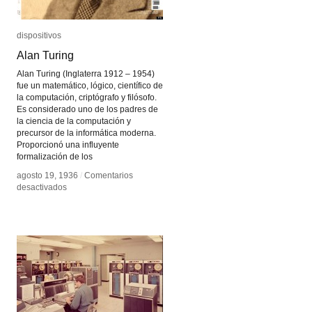
dispositivos
dispositivos
Alan Turing
Alan Turing
Alan Turing (Inglaterra 1912 – 1954)
fue un matemático, lógico, científico de
la computación, criptógrafo y filósofo.
Es considerado uno de los padres de
la ciencia de la computación y
precursor de la informática moderna.
Proporcionó una influyente
formalización de los
agosto 19, 1936
agosto 19, 1936
/
/
Comentarios
Comentarios
en
en
desactivados
desactivados
Alan
Alan
Turing
Turing