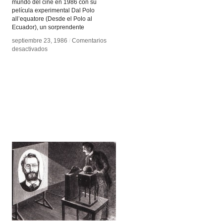
mundo del cine en 1986 con su
película experimental Dal Polo
all’equatore (Desde el Polo al
Ecuador), un sorprendente
septiembre 23, 1986
septiembre 23, 1986
/
/
Comentarios
Comentarios
en
en
desactivados
desactivados
Yervant
Yervant
Gianikian
Gianikian
y
y
Angela
Angela
Ricci
Ricci
Lucchi
Lucchi