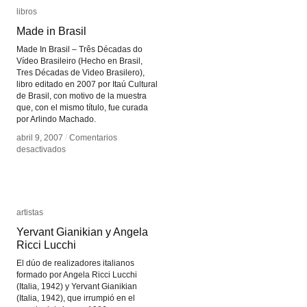
libros
libros
Made in Brasil
Made in Brasil
Made In Brasil – Três Décadas do
Vídeo Brasileiro (Hecho en Brasil,
Tres Décadas de Video Brasilero),
libro editado en 2007 por Itaú Cultural
de Brasil, con motivo de la muestra
que, con el mismo título, fue curada
por Arlindo Machado.
abril 9, 2007
abril 9, 2007
/
/
Comentarios
Comentarios
en
en
desactivados
desactivados
Made
Made
in
in
Brasil
Brasil
artistas
artistas
Yervant Gianikian y Angela
Yervant Gianikian y Angela
Ricci Lucchi
Ricci Lucchi
El dúo de realizadores italianos
formado por Angela Ricci Lucchi
(Italia, 1942) y Yervant Gianikian
(Italia, 1942), que irrumpió en el