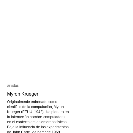
artistas
artistas
Myron Krueger
Myron Krueger
Originalmente entrenado como
científico de la computación, Myron
Krueger (EEUU, 1942), fue pionero en
la interacción hombre-computadora
en el contexto de los entornos físicos.
Bajo la influencia de los experimentos
de John Cage, y a partir de 1969,