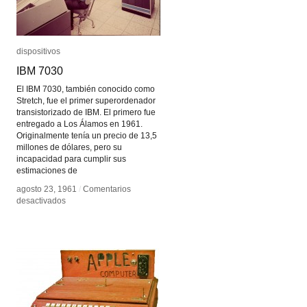
dispositivos
dispositivos
IBM 7030
IBM 7030
El IBM 7030, también conocido como
Stretch, fue el primer superordenador
transistorizado de IBM. El primero fue
entregado a Los Álamos en 1961.
Originalmente tenía un precio de 13,5
millones de dólares, pero su
incapacidad para cumplir sus
estimaciones de
agosto 23, 1961
agosto 23, 1961
/
/
Comentarios
Comentarios
en
en
desactivados
desactivados
IBM
IBM
7030
7030