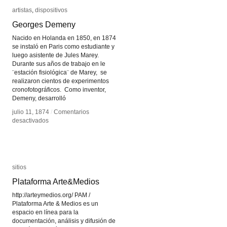
artistas
artistas
,
dispositivos
dispositivos
Georges Demeny
Georges Demeny
Nacido en Holanda en 1850, en 1874
se instaló en Paris como estudiante y
luego asistente de Jules Marey.
Durante sus años de trabajo en le
¨estación fisiológica¨ de Marey, se
realizaron cientos de experimentos
cronofotográficos. Como inventor,
Demeny, desarrolló
julio 11, 1874
julio 11, 1874
/
/
Comentarios
Comentarios
en
en
desactivados
desactivados
Georges
Georges
Demeny
Demeny
sitios
sitios
Plataforma Arte&Medios
Plataforma Arte&Medios
http://arteymedios.org/ PAM /
Plataforma Arte & Medios es un
espacio en línea para la
documentación, análisis y difusión de