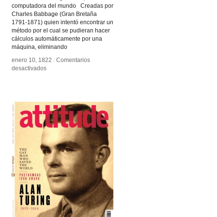
computadora del mundo Creadas por
Charles Babbage (Gran Bretaña
1791-1871) quien intentó encontrar un
método por el cual se pudieran hacer
cálculos automáticamente por una
máquina, eliminando
enero 10, 1822
enero 10, 1822
/
/
Comentarios
Comentarios
en
en
desactivados
desactivados
Máquina
Máquina
diferencial
diferencial
–
–
Maquina
Maquina
analítica
analítica