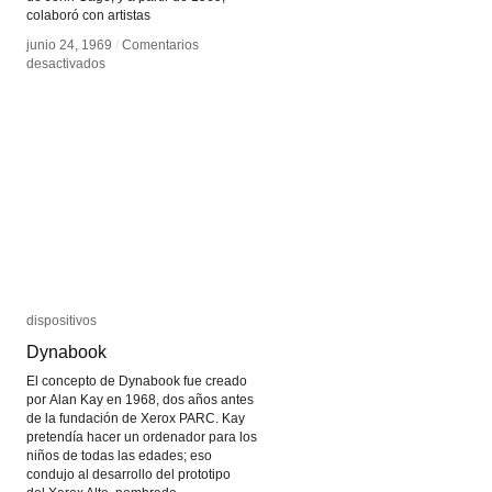
colaboró con artistas
junio 24, 1969
junio 24, 1969
/
/
Comentarios
Comentarios
en
en
desactivados
desactivados
Myron
Myron
Krueger
Krueger
dispositivos
dispositivos
Dynabook
Dynabook
El concepto de Dynabook fue creado
por Alan Kay en 1968, dos años antes
de la fundación de Xerox PARC. Kay
pretendía hacer un ordenador para los
niños de todas las edades; eso
condujo al desarrollo del prototipo