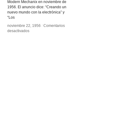
Modern Mechanix en noviembre de
1956. El anuncio dice: “Creando un
nuevo mundo con la electrónica” y
“Los
noviembre 22, 1956
noviembre 22, 1956
/
/
Comentarios
Comentarios
en
en
desactivados
desactivados
TV
TV
de
de
bolsillo
bolsillo