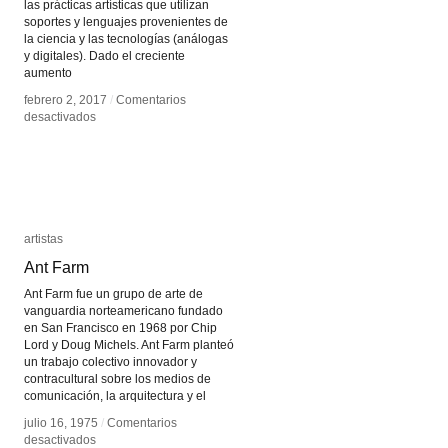
las prácticas artísticas que utilizan
soportes y lenguajes provenientes de
la ciencia y las tecnologías (análogas
y digitales). Dado el creciente
aumento
febrero 2, 2017
febrero 2, 2017
/
/
Comentarios
Comentarios
en
en
desactivados
desactivados
Plataforma
Plataforma
Arte&Medios
Arte&Medios
artistas
artistas
Ant Farm
Ant Farm
Ant Farm fue un grupo de arte de
vanguardia norteamericano fundado
en San Francisco en 1968 por Chip
Lord y Doug Michels. Ant Farm planteó
un trabajo colectivo innovador y
contracultural sobre los medios de
comunicación, la arquitectura y el
julio 16, 1975
julio 16, 1975
/
/
Comentarios
Comentarios
en
en
desactivados
desactivados