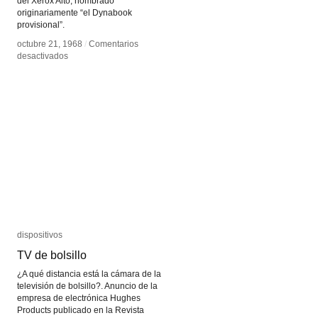
del Xerox Alto, nombrado
originariamente “el Dynabook
provisional”.
octubre 21, 1968
octubre 21, 1968
/
/
Comentarios
Comentarios
en
en
desactivados
desactivados
Dynabook
Dynabook
dispositivos
dispositivos
TV de bolsillo
TV de bolsillo
¿A qué distancia está la cámara de la
televisión de bolsillo?. Anuncio de la
empresa de electrónica Hughes
Products publicado en la Revista