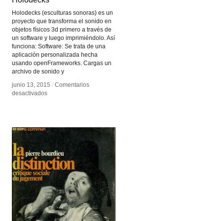
Holodecks (esculturas sonoras) es un
proyecto que transforma el sonido en
objetos físicos 3d primero a través de
un software y luego imprimiéndolo. Así
funciona: Software: Se trata de una
aplicación personalizada hecha
usando openFrameworks. Cargas un
archivo de sonido y
junio 13, 2015
junio 13, 2015
/
/
Comentarios
Comentarios
en
en
desactivados
desactivados
Holodecks
Holodecks