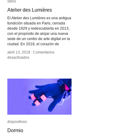
sitios
sitios
Atelier des Lumières
Atelier des Lumières
El Atelier des Lumières es una antigua
fundición situada en Paris, cerrada
desde 1929 y redescubierta en 2013,
con el propósito de alojar una nueva
sede de un centro de arte digital en la
ciudad. En 2018, el corazón de
abril 13, 2018
abril 13, 2018
/
/
Comentarios
Comentarios
en
en
desactivados
desactivados
Atelier
Atelier
des
des
Lumières
Lumières
dispositivos
dispositivos
Dormio
Dormio