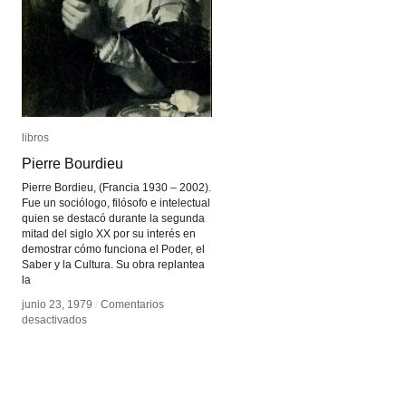
libros
libros
Pierre Bourdieu
Pierre Bourdieu
Pierre Bordieu, (Francia 1930 – 2002).
Fue un sociólogo, filósofo e intelectual
quien se destacó durante la segunda
mitad del siglo XX por su interés en
demostrar cómo funciona el Poder, el
Saber y la Cultura. Su obra replantea
la
junio 23, 1979
junio 23, 1979
/
/
Comentarios
Comentarios
en
en
desactivados
desactivados
Pierre
Pierre
Bourdieu
Bourdieu