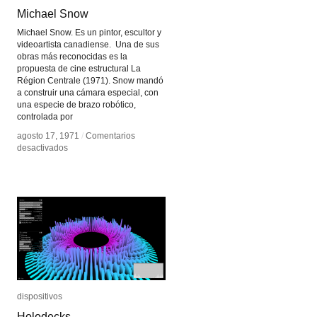
Michael Snow
Michael Snow
Michael Snow. Es un pintor, escultor y
videoartista canadiense. Una de sus
obras más reconocidas es la
propuesta de cine estructural La
Région Centrale (1971). Snow mandó
a construir una cámara especial, con
una especie de brazo robótico,
controlada por
agosto 17, 1971
agosto 17, 1971
/
/
Comentarios
Comentarios
en
en
desactivados
desactivados
Michael
Michael
Snow
Snow
dispositivos
dispositivos
Holodecks
Holodecks