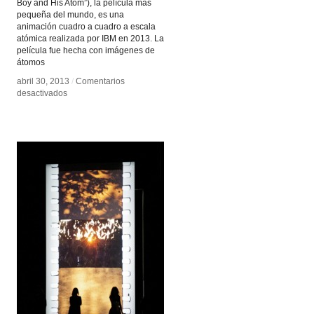
Boy and His Atom”), la película más
pequeña del mundo, es una
animación cuadro a cuadro a escala
atómica realizada por IBM en 2013. La
película fue hecha con imágenes de
átomos
abril 30, 2013
abril 30, 2013
/
/
Comentarios
Comentarios
en
en
desactivados
desactivados
La
La
película
película
más
más
pequeña
pequeña
del
del
mundo
mundo