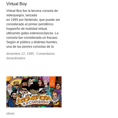
Virtual Boy
Virtual Boy
Virtual Boy fue la tercera consola de
videojuegos, lanzada
en 1995 por Nintendo, que puede ser
considerado el primer perisférico
hogareño de realidad virtual,
utilizando gafas estereoscópicas. La
consola fue considerada un fracaso.
Según el público y distintas fuentes,
una de las peores consolas de la
diciembre 22, 1995
diciembre 22, 1995
/
/
Comentarios
Comentarios
en
en
desactivados
desactivados
Virtual
Virtual
Boy
Boy
obras
obras