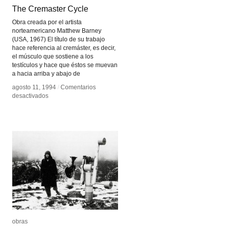
The Cremaster Cycle
The Cremaster Cycle
Obra creada por el artista
norteamericano Matthew Barney
(USA, 1967) El título de su trabajo
hace referencia al cremáster, es decir,
el músculo que sostiene a los
testículos y hace que éstos se muevan
a hacia arriba y abajo de
agosto 11, 1994
agosto 11, 1994
/
/
Comentarios
Comentarios
en
en
desactivados
desactivados
The
The
Cremaster
Cremaster
Cycle
Cycle
obras
obras