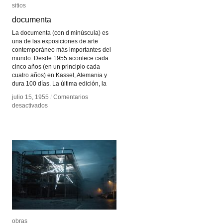
sitios
sitios
documenta
documenta
La documenta (con d minúscula) es
una de las exposiciones de arte
contemporáneo más importantes del
mundo. Desde 1955 acontece cada
cinco años (en un principio cada
cuatro años) en Kassel, Alemania y
dura 100 días. La última edición, la
julio 15, 1955
julio 15, 1955
/
/
Comentarios
Comentarios
en
en
desactivados
desactivados
documenta
documenta
obras
obras