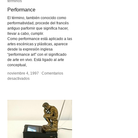
términos
términos
Performance
Performance
El término, también conocido como
performatividad, procede del francés
antiguo parfornir que significa hacer,
llevar a cabo, cumplir.
Como performance está aplicado a las
artes escénicas y plásticas, aparece
desde la expresión inglesa
“performance art” con el significado
de arte en vivo. Está ligado al arte
conceptual,
noviembre 4, 1997
noviembre 4, 1997
/
/
Comentarios
Comentarios
en
en
desactivados
desactivados
Performance
Performance