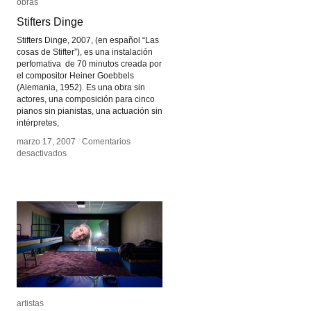
obras
obras
Stifters Dinge
Stifters Dinge
Stifters Dinge, 2007, (en español “Las
cosas de Stifter”), es una instalación
perfomativa de 70 minutos creada por
el compositor Heiner Goebbels
(Alemania, 1952). Es una obra sin
actores, una composición para cinco
pianos sin pianistas, una actuación sin
intérpretes,
marzo 17, 2007
marzo 17, 2007
/
/
Comentarios
Comentarios
en
en
desactivados
desactivados
Stifters
Stifters
Dinge
Dinge
artistas
artistas