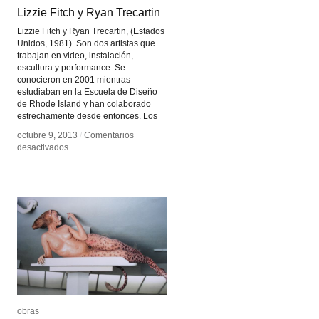
Lizzie Fitch y Ryan Trecartin
Lizzie Fitch y Ryan Trecartin
Lizzie Fitch y Ryan Trecartin, (Estados
Unidos, 1981). Son dos artistas que
trabajan en video, instalación,
escultura y performance. Se
conocieron en 2001 mientras
estudiaban en la Escuela de Diseño
de Rhode Island y han colaborado
estrechamente desde entonces. Los
octubre 9, 2013
octubre 9, 2013
/
/
Comentarios
Comentarios
en
en
desactivados
desactivados
Lizzie
Lizzie
Fitch
Fitch
y
y
Ryan
Ryan
Trecartin
Trecartin
obras
obras