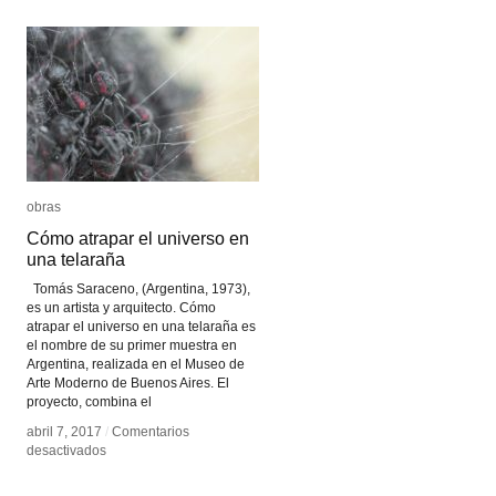
obras
obras
Cómo atrapar el universo en
Cómo atrapar el universo en
una telaraña
una telaraña
Tomás Saraceno, (Argentina, 1973),
es un artista y arquitecto. Cómo
atrapar el universo en una telaraña es
el nombre de su primer muestra en
Argentina, realizada en el Museo de
Arte Moderno de Buenos Aires. El
proyecto, combina el
abril 7, 2017
abril 7, 2017
/
/
Comentarios
Comentarios
en
en
desactivados
desactivados
Cómo
Cómo
atrapar
atrapar