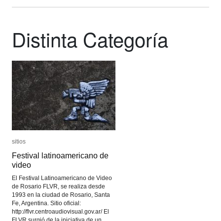
Distinta Categoría
sitios
sitios
Festival latinoamericano de
Festival latinoamericano de
video
video
El Festival Latinoamericano de Video
de Rosario FLVR, se realiza desde
1993 en la ciudad de Rosario, Santa
Fe, Argentina. Sitio oficial:
http://flvr.centroaudiovisual.gov.ar/ El
FLVR surgió de la iniciativa de un