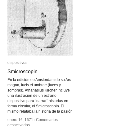
dispositivos
dispositivos
Smicroscopin
Smicroscopin
En la edición de Amsterdam de su Ars
magna, lucis et umbrae (luces y
sombras), Athanasius Kircher incluye
una ilustración de un extraño
dispositivo para ¨narrar¨ historias en
forma circular, el Smicroscopin. El
mismo relataba la historia de la pasión
enero 16, 1671
enero 16, 1671
/
/
Comentarios
Comentarios
en
en
desactivados
desactivados
Smicroscopin
Smicroscopin