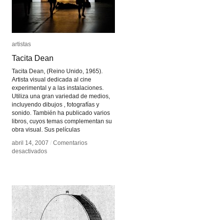
artistas
artistas
Tacita Dean
Tacita Dean
Tacita Dean, (Reino Unido, 1965).
Artista visual dedicada al cine
experimental y a las instalaciones.
Utiliza una gran variedad de medios,
incluyendo dibujos , fotografías y
sonido. También ha publicado varios
libros, cuyos temas complementan su
obra visual. Sus películas
abril 14, 2007
abril 14, 2007
/
/
Comentarios
Comentarios
en
en
desactivados
desactivados
Tacita
Tacita
Dean
Dean