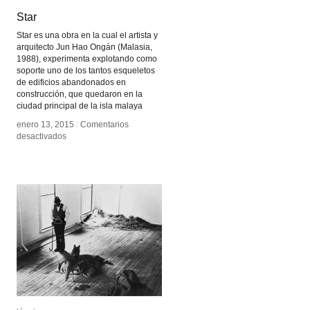
Star
Star
Star es una obra en la cual el artista y
arquitecto Jun Hao Ongán (Malasia,
1988), experimenta explotando como
soporte uno de los tantos esqueletos
de edificios abandonados en
construcción, que quedaron en la
ciudad principal de la isla malaya
enero 13, 2015
enero 13, 2015
/
/
Comentarios
Comentarios
en
en
desactivados
desactivados
Star
Star