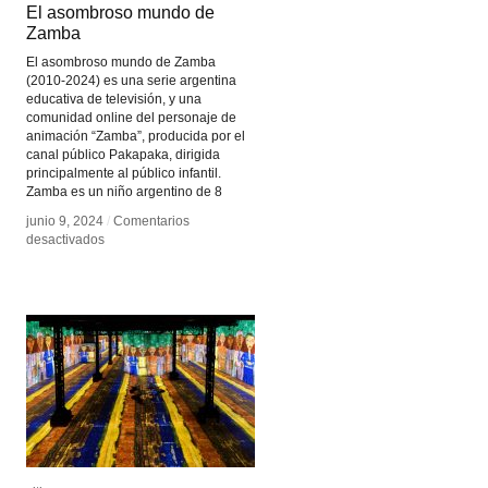
El asombroso mundo de
El asombroso mundo de
Zamba
Zamba
El asombroso mundo de Zamba
(2010-2024) es una serie argentina
educativa de televisión, y una
comunidad online del personaje de
animación “Zamba”, producida por el
canal público Pakapaka, dirigida
principalmente al público infantil.
Zamba es un niño argentino de 8
junio 9, 2024
junio 9, 2024
/
/
Comentarios
Comentarios
en
en
desactivados
desactivados
El
El
asombroso
asombroso
mundo
mundo
de
de
Zamba
Zamba