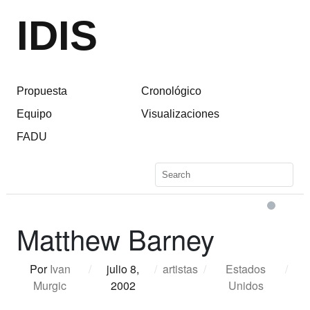
IDIS
Propuesta
Cronológico
Equipo
Visualizaciones
FADU
Matthew Barney
Por
Ivan
/
julio 8,
/
artistas
/
Estados
/
Murgic
2002
Unidos