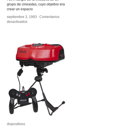
grupo de cineastas, cuyo objetivo era
crear un espacio
septiembre 3, 1993
septiembre 3, 1993
/
/
Comentarios
Comentarios
en
en
desactivados
desactivados
Festival
Festival
latinoamericano
latinoamericano
de
de
video
video
dispositivos
dispositivos