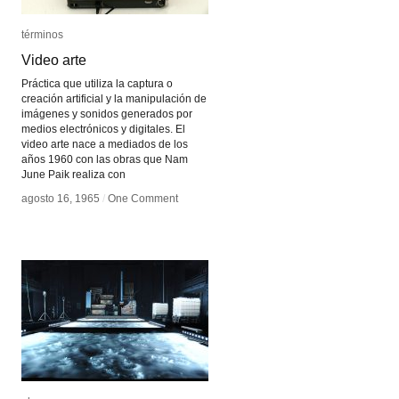
términos
términos
Video arte
Video arte
Práctica que utiliza la captura o
creación artificial y la manipulación de
imágenes y sonidos generados por
medios electrónicos y digitales. El
video arte nace a mediados de los
años 1960 con las obras que Nam
June Paik realiza con
agosto 16, 1965
agosto 16, 1965
/
/
One Comment
One Comment