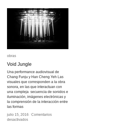
el
el
universo
universo
en
en
una
una
telaraña
telaraña
obras
obras
Void Jungle
Void Jungle
Una performance audiovisual de
Chang Funju y Han Cheng Yeh Las
visuales que corresponden a la obra
sonora, en las que interactuan con
una compleja secuencia de sonidos e
iluminación, imágenes electrónicas y
la comprensión de la interacción entre
las formas
julio 15, 2016
julio 15, 2016
/
/
Comentarios
Comentarios
en
en
desactivados
desactivados
Void
Void
Jungle
Jungle