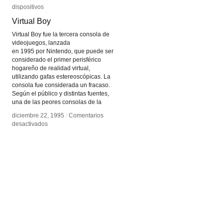
dispositivos
dispositivos
Virtual Boy
Virtual Boy
Virtual Boy fue la tercera consola de
videojuegos, lanzada
en 1995 por Nintendo, que puede ser
considerado el primer perisférico
hogareño de realidad virtual,
utilizando gafas estereoscópicas. La
consola fue considerada un fracaso.
Según el público y distintas fuentes,
una de las peores consolas de la
diciembre 22, 1995
diciembre 22, 1995
/
/
Comentarios
Comentarios
en
en
desactivados
desactivados
Virtual
Virtual
Boy
Boy