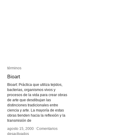
Mackern
Mackern
términos
términos
Bioart
Bioart
Bioart: Práctica que utiliza tejidos,
bacterias, organismos vivos y
procesos de la vida para crear obras
de arte que desdibujan las
distinciones tradicionales entre
ciencia y arte. La mayoría de estas
obras tienden hacia la reflexión y la
transmisión de
agosto 15, 2000
agosto 15, 2000
/
/
Comentarios
Comentarios
en
en
desactivados
desactivados