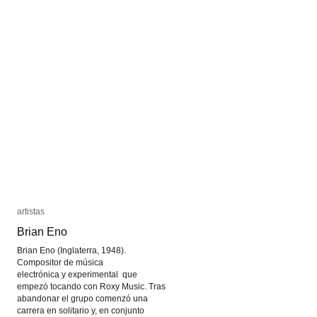
artistas
artistas
Brian Eno
Brian Eno
Brian Eno (Inglaterra, 1948).
Compositor de música
electrónica y experimental que
empezó tocando con Roxy Music. Tras
abandonar el grupo comenzó una
carrera en solitario y, en conjunto