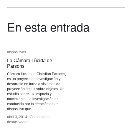
En esta entrada
dispositivos
dispositivos
La Cámara Lúcida de
La Cámara Lúcida de
Parsons
Parsons
Cámara lúcida de Christian Parsons,
es un proyecto de investigación y
desarrollo en torno a sistemas de
proyección de luz sobre objetos. Un
estudio sobre luz, espacio y
movimiento. La investigación es
conducida por la creación de un
dispositivo que
abril 3, 2014
abril 3, 2014
/
/
Comentarios
Comentarios
en
en
desactivados
desactivados
La
La
Cámara
Cámara