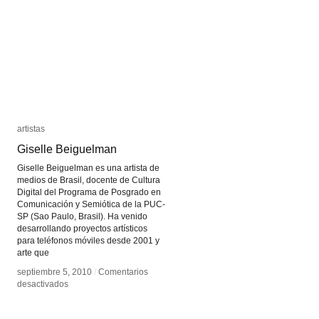
artistas
artistas
Giselle Beiguelman
Giselle Beiguelman
Giselle Beiguelman es una artista de
medios de Brasil, docente de Cultura
Digital del Programa de Posgrado en
Comunicación y Semiótica de la PUC-
SP (Sao Paulo, Brasil). Ha venido
desarrollando proyectos artísticos
para teléfonos móviles desde 2001 y
arte que
septiembre 5, 2010
septiembre 5, 2010
/
/
Comentarios
Comentarios
en
en
desactivados
desactivados
Giselle
Giselle
Beiguelman
Beiguelman