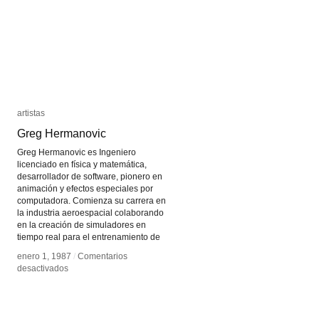
artistas
artistas
Greg Hermanovic
Greg Hermanovic
Greg Hermanovic es Ingeniero
licenciado en física y matemática,
desarrollador de software, pionero en
animación y efectos especiales por
computadora. Comienza su carrera en
la industria aeroespacial colaborando
en la creación de simuladores en
tiempo real para el entrenamiento de
enero 1, 1987
enero 1, 1987
/
/
Comentarios
Comentarios
en
en
desactivados
desactivados
Greg
Greg
Hermanovic
Hermanovic