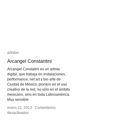
Lúcida
Lúcida
de
de
Parsons
Parsons
artistas
artistas
Arcangel Constantini
Arcangel Constantini
Arcangel Constatini es un artista
digital, que trabaja en instalaciones,
performance, net art y bio arte de
Ciudad de México, pionero en el uso
creativo de la red, no sólo en el ámbito
mexicano, sino en toda Latinoamérica.
Muy sensible
enero 21, 2013
enero 21, 2013
/
/
Comentarios
Comentarios
en
en
desactivados
desactivados
Arcangel
Arcangel
Constantini
Constantini