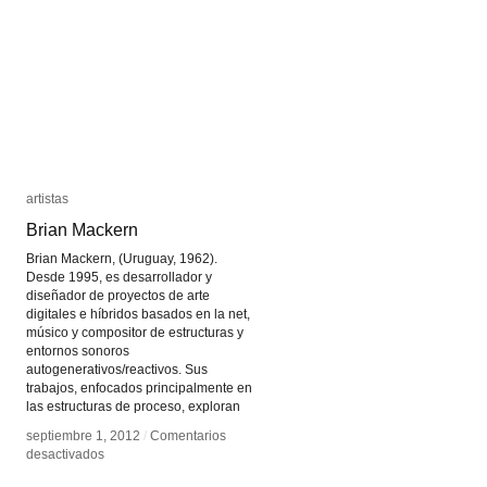
artistas
artistas
Brian Mackern
Brian Mackern
Brian Mackern, (Uruguay, 1962).
Desde 1995, es desarrollador y
diseñador de proyectos de arte
digitales e híbridos basados en la net,
músico y compositor de estructuras y
entornos sonoros
autogenerativos/reactivos. Sus
trabajos, enfocados principalmente en
las estructuras de proceso, exploran
septiembre 1, 2012
septiembre 1, 2012
/
/
Comentarios
Comentarios
en
en
desactivados
desactivados
Brian
Brian