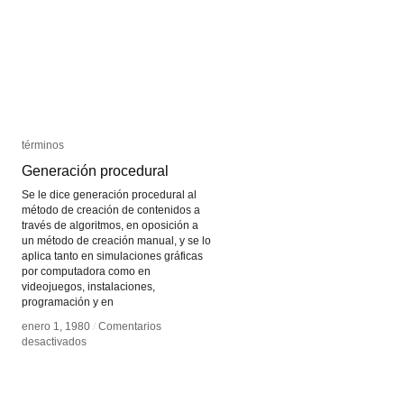
términos
términos
Generación procedural
Generación procedural
Se le dice generación procedural al
método de creación de contenidos a
través de algoritmos, en oposición a
un método de creación manual, y se lo
aplica tanto en simulaciones gráficas
por computadora como en
videojuegos, instalaciones,
programación y en
enero 1, 1980
enero 1, 1980
/
/
Comentarios
Comentarios
en
en
desactivados
desactivados
Generación
Generación
procedural
procedural