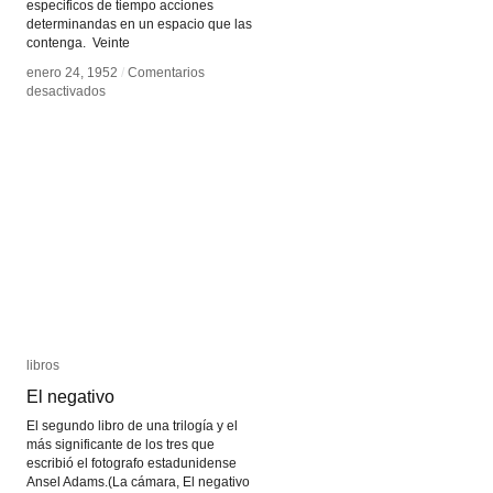
especificos de tiempo acciones
determinandas en un espacio que las
contenga. Veinte
enero 24, 1952
enero 24, 1952
/
/
Comentarios
Comentarios
en
en
desactivados
desactivados
Theatre
Theatre
Piece
Piece
libros
libros
El negativo
El negativo
El segundo libro de una trilogía y el
más significante de los tres que
escribió el fotografo estadunidense
Ansel Adams.(La cámara, El negativo