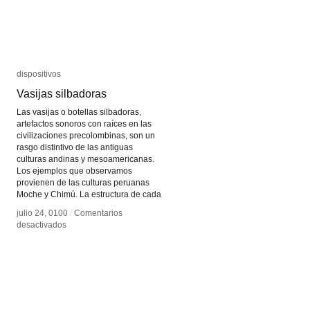
dispositivos
dispositivos
Vasijas silbadoras
Vasijas silbadoras
Las vasijas o botellas silbadoras,
artefactos sonoros con raíces en las
civilizaciones precolombinas, son un
rasgo distintivo de las antiguas
culturas andinas y mesoamericanas.
Los ejemplos que observamos
provienen de las culturas peruanas
Moche y Chimú. La estructura de cada
julio 24, 0100
julio 24, 0100
/
/
Comentarios
Comentarios
en
en
desactivados
desactivados
Vasijas
Vasijas
silbadoras
silbadoras