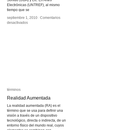
Sonido (UBA) y Lic. En Artes
Electrónicas (UNTREF), al mismo
tiempo que se
septiembre 1, 2010
septiembre 1, 2010
/
/
Comentarios
Comentarios
en
en
desactivados
desactivados
Leo
Leo
Nuñez
Nuñez
términos
términos
Realidad Aumentada
Realidad Aumentada
La realidad aumentada (RA) es el
término que se usa para definir una
visión a través de un dispositivo
tecnológico, directa o indirecta, de un
entorno físico del mundo real, cuyos