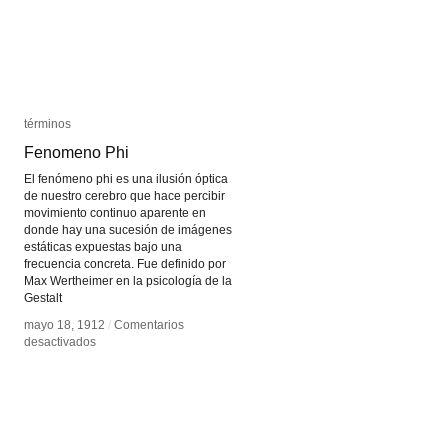
términos
términos
Fenomeno Phi
Fenomeno Phi
El fenómeno phi es una ilusión óptica
de nuestro cerebro que hace percibir
movimiento continuo aparente en
donde hay una sucesión de imágenes
estáticas expuestas bajo una
frecuencia concreta. Fue definido por
Max Wertheimer en la psicología de la
Gestalt
mayo 18, 1912
mayo 18, 1912
/
/
Comentarios
Comentarios
en
en
desactivados
desactivados
Fenomeno
Fenomeno
Phi
Phi