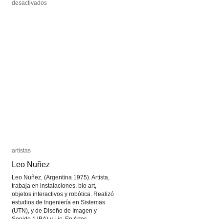
en
en
desactivados
desactivados
Blender
Blender
artistas
artistas
Leo Nuñez
Leo Nuñez
Leo Nuñez, (Argentina 1975). Artista,
trabaja en instalaciones, bio art,
objetos interactivos y robótica. Realizó
estudios de Ingeniería en Sistemas
(UTN), y de Diseño de Imagen y