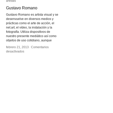
artistas
artistas
Gustavo Romano
Gustavo Romano
Gustavo Romano es artista visual y se
desenvuelve en diversos medios y
prácticas como el arte de acción, el
net.art, el vídeo, la instalación y la
fotografía. Utiliza dispositivos de
nuestro presente mediático así como
objetos de uso cotidiano, aunque
febrero 21, 2013
febrero 21, 2013
/
/
Comentarios
Comentarios
en
en
desactivados
desactivados
Gustavo
Gustavo
Romano
Romano