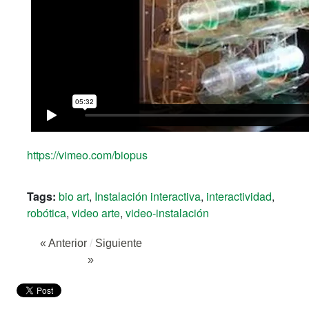
https://vimeo.com/biopus
Tags:
bio art
,
Instalación interactiva
,
interactividad
,
robótica
,
video arte
,
video-instalación
« Anterior
/
Siguiente
»