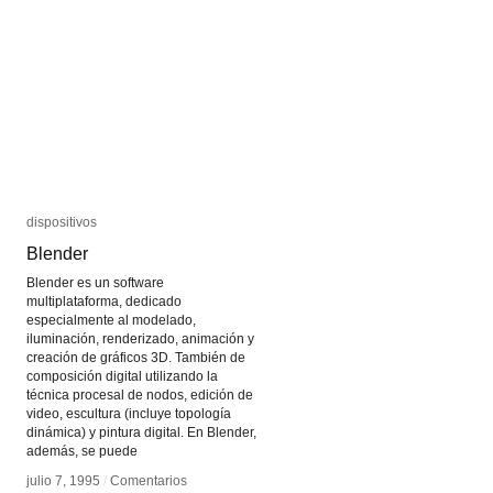
Bioart
Bioart
dispositivos
dispositivos
Blender
Blender
Blender es un software
multiplataforma, dedicado
especialmente al modelado,
iluminación, renderizado, animación y
creación de gráficos 3D. También de
composición digital utilizando la
técnica procesal de nodos, edición de
video, escultura (incluye topología
dinámica) y pintura digital. En Blender,
además, se puede
julio 7, 1995
julio 7, 1995
/
/
Comentarios
Comentarios