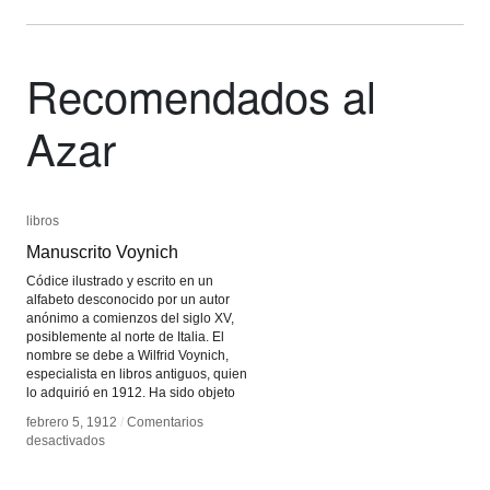
Recomendados al
Azar
libros
libros
Manuscrito Voynich
Manuscrito Voynich
Códice ilustrado y escrito en un
alfabeto desconocido por un autor
anónimo a comienzos del siglo XV,
posiblemente al norte de Italia. El
nombre se debe a Wilfrid Voynich,
especialista en libros antiguos, quien
lo adquirió en 1912. Ha sido objeto
febrero 5, 1912
febrero 5, 1912
/
/
Comentarios
Comentarios
en
en
desactivados
desactivados
Manuscrito
Manuscrito
Voynich
Voynich