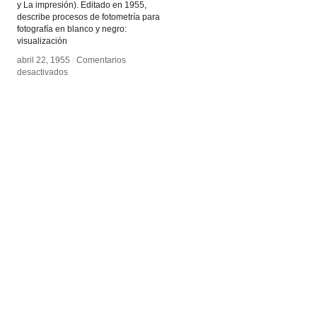
y La impresión). Editado en 1955,
describe procesos de fotometría para
fotografía en blanco y negro:
visualización
abril 22, 1955
abril 22, 1955
/
/
Comentarios
Comentarios
en
en
desactivados
desactivados
El
El
negativo
negativo