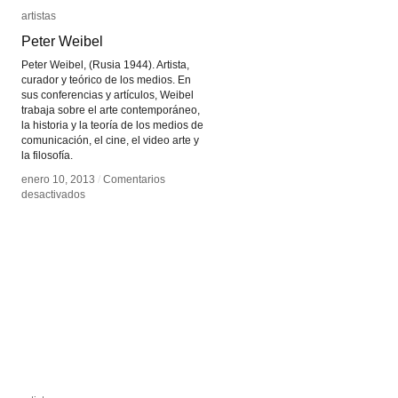
artistas
artistas
Peter Weibel
Peter Weibel
Peter Weibel, (Rusia 1944). Artista,
curador y teórico de los medios. En
sus conferencias y artículos, Weibel
trabaja sobre el arte contemporáneo,
la historia y la teoría de los medios de
comunicación, el cine, el video arte y
la filosofía.
enero 10, 2013
enero 10, 2013
/
/
Comentarios
Comentarios
en
en
desactivados
desactivados
Peter
Peter
Weibel
Weibel