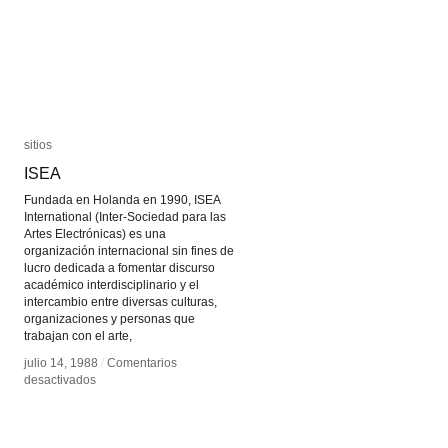
sitios
sitios
ISEA
ISEA
Fundada en Holanda en 1990, ISEA
International (Inter-Sociedad para las
Artes Electrónicas) es una
organización internacional sin fines de
lucro dedicada a fomentar discurso
académico interdisciplinario y el
intercambio entre diversas culturas,
organizaciones y personas que
trabajan con el arte,
julio 14, 1988
julio 14, 1988
/
/
Comentarios
Comentarios
en
en
desactivados
desactivados
ISEA
ISEA