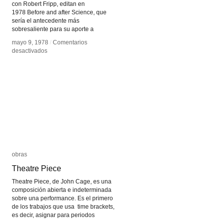
con Robert Fripp, editan en
1978 Before and after Science, que
sería el antecedente más
sobresaliente para su aporte a
mayo 9, 1978
mayo 9, 1978
/
/
Comentarios
Comentarios
en
en
desactivados
desactivados
Brian
Brian
Eno
Eno
obras
obras
Theatre Piece
Theatre Piece
Theatre Piece, de John Cage, es una
composición abierta e indeterminada
sobre una performance. Es el primero
de los trabajos que usa time brackets,
es decir, asignar para periodos