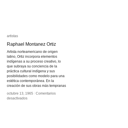
artistas
artistas
Raphael Montanez Ortiz
Raphael Montanez Ortiz
Artista norteamericano de origen
latino, Ortiz incorpora elementos
indígenas a su proceso creativo, lo
que subraya su conciencia de la
práctica cultural indígena y sus
posibilidades como modelo para una
estética contemporánea. En la
creación de sus obras más tempranas
octubre 13, 1965
octubre 13, 1965
/
/
Comentarios
Comentarios
en
en
desactivados
desactivados
Raphael
Raphael
Montanez
Montanez
Ortiz
Ortiz