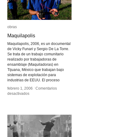
obras
obras
Maquilapolis
Maquilapolis
Maquilapolis, 2006, es un documental
de Vicky Funari y Sergio De La Torre.
Se trata de un trabajo comunitario
realizado por trabajadoras de
ensamblaje (Maquiladoras) en
Tijuana, México que trabajan bajo
sistemas de explotación para
industrias de EEUU. El proceso
febrero 1, 2006
febrero 1, 2006
/
/
Comentarios
Comentarios
en
en
desactivados
desactivados
Maquilapolis
Maquilapolis