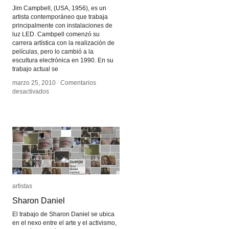
Jim Campbell, (USA, 1956), es un
artista contemporáneo que trabaja
principalmente con instalaciones de
luz LED. Cambpell comenzó su
carrera artística con la realización de
películas, pero lo cambió a la
escultura electrónica en 1990. En su
trabajo actual se
marzo 25, 2010
marzo 25, 2010
/
/
Comentarios
Comentarios
en
en
desactivados
desactivados
Jim
Jim
Campbell
Campbell
artistas
artistas
Sharon Daniel
Sharon Daniel
El trabajo de Sharon Daniel se ubica
en el nexo entre el arte y el activismo,