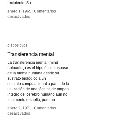
recipiente. Su
enero 1, 1965
enero 1, 1965
/
/
Comentarios
Comentarios
en
en
desactivados
desactivados
Aquófono
Aquófono
dispositivos
dispositivos
Transferencia mental
Transferencia mental
La transferencia mental (mind
uploading) es el hipotético traspaso
de la mente humana desde su
sustrato biológico a un
sustrato computacional a partir de la
utilización de una técnica de mapeo
integro del cerebro humano aún no
totalmente resuelta, pero en
enero 9, 1971
enero 9, 1971
/
/
Comentarios
Comentarios
en
en
desactivados
desactivados
Transferencia
Transferencia
mental
mental