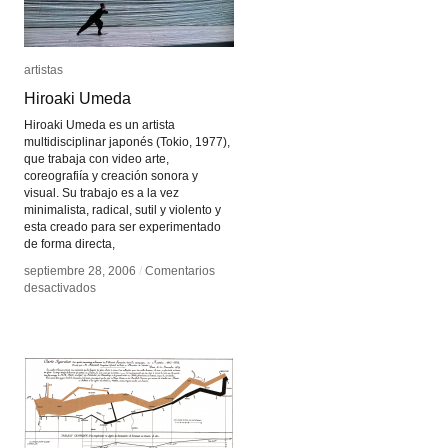
artistas
artistas
Hiroaki Umeda
Hiroaki Umeda
Hiroaki Umeda es un artista
multidisciplinar japonés (Tokio, 1977),
que trabaja con video arte,
coreografiía y creación sonora y
visual. Su trabajo es a la vez
minimalista, radical, sutil y violento y
esta creado para ser experimentado
de forma directa,
septiembre 28, 2006
septiembre 28, 2006
/
/
Comentarios
Comentarios
en
en
desactivados
desactivados
Hiroaki
Hiroaki
Umeda
Umeda