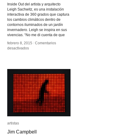
Inside Out del artista y arquitecto
Leigh Sachwitz, es una instalación
interactiva de 360 grados que captura
los cambios climáticos dentro de
contornos iluminados de un jardín
invernadero. Leigh se inspira en sus
vivencias. “No me di cuenta de que
febrero 8, 2015
febrero 8, 2015
/
/
Comentarios
Comentarios
en
en
desactivados
desactivados
Inside
Inside
Out
Out
artistas
artistas
Jim Campbell
Jim Campbell