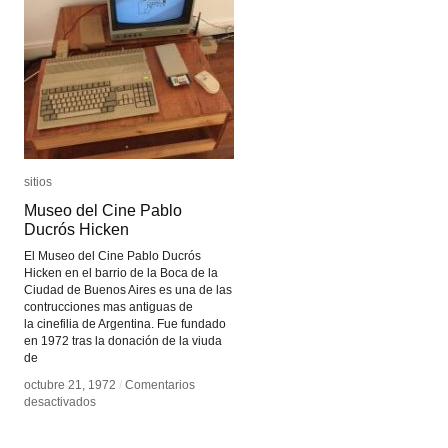
sitios
sitios
Museo del Cine Pablo
Museo del Cine Pablo
Ducrós Hicken
Ducrós Hicken
El Museo del Cine Pablo Ducrós
Hicken en el barrio de la Boca de la
Ciudad de Buenos Aires es una de las
contrucciones mas antiguas de
la cinefilia de Argentina. Fue fundado
en 1972 tras la donación de la viuda
de
octubre 21, 1972
octubre 21, 1972
/
/
Comentarios
Comentarios
en
en
desactivados
desactivados
Museo
Museo
del
del