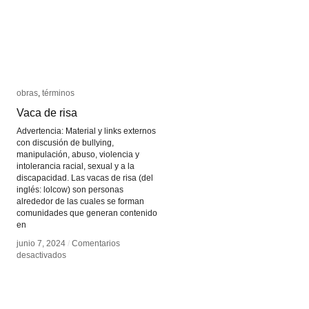
obras
obras
,
términos
términos
Vaca de risa
Vaca de risa
Advertencia: Material y links externos
con discusión de bullying,
manipulación, abuso, violencia y
intolerancia racial, sexual y a la
discapacidad. Las vacas de risa (del
inglés: lolcow) son personas
alrededor de las cuales se forman
comunidades que generan contenido
en
junio 7, 2024
junio 7, 2024
/
/
Comentarios
Comentarios
en
en
desactivados
desactivados
Vaca
Vaca
de
de
risa
risa