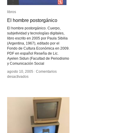
libros
libros
El hombre postorgánico
El hombre postorgánico
El hombre postorgánico. Cuerpo,
subjetividad y tecnologías digitales,
libro escrito en 2005 por Paula Sibilia
(Argentina, 1967), editado por el
Fondo de Cultura Económica en 2009.
PDF en español Reseña de Lic.
Ayelen Sidun (Facultad de Periodismo
y Comunicación Social
agosto 10, 2005
agosto 10, 2005
/
/
Comentarios
Comentarios
en
en
desactivados
desactivados
El
El
hombre
hombre
postorgánico
postorgánico