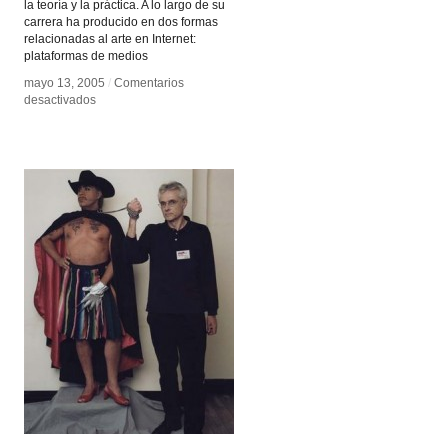
la teoría y la práctica. A lo largo de su
carrera ha producido en dos formas
relacionadas al arte en Internet:
plataformas de medios
mayo 13, 2005
mayo 13, 2005
/
/
Comentarios
Comentarios
en
en
desactivados
desactivados
Sharon
Sharon
Daniel
Daniel