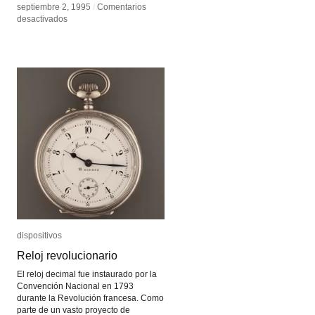
septiembre 2, 1995
septiembre 2, 1995
/
/
Comentarios
Comentarios
en
en
desactivados
desactivados
William
William
Kentridge
Kentridge
dispositivos
dispositivos
Reloj revolucionario
Reloj revolucionario
El reloj decimal fue instaurado por la
Convención Nacional en 1793
durante la Revolución francesa. Como
parte de un vasto proyecto de