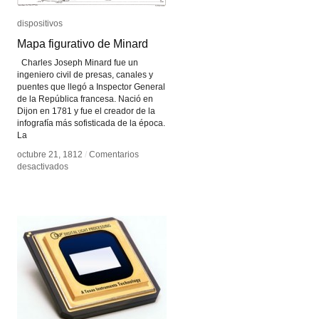
dispositivos
dispositivos
Mapa figurativo de Minard
Mapa figurativo de Minard
Charles Joseph Minard fue un
ingeniero civil de presas, canales y
puentes que llegó a Inspector General
de la República francesa. Nació en
Dijon en 1781 y fue el creador de la
infografía más sofisticada de la época.
La
octubre 21, 1812
octubre 21, 1812
/
/
Comentarios
Comentarios
en
en
desactivados
desactivados
Mapa
Mapa
figurativo
figurativo
de
de
Minard
Minard