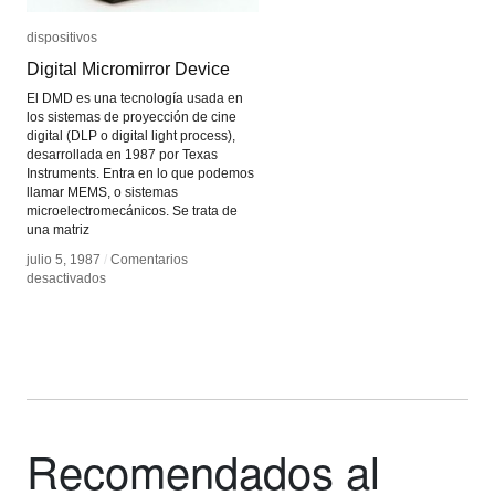
dispositivos
dispositivos
Digital Micromirror Device
Digital Micromirror Device
El DMD es una tecnología usada en
los sistemas de proyección de cine
digital (DLP o digital light process),
desarrollada en 1987 por Texas
Instruments. Entra en lo que podemos
llamar MEMS, o sistemas
microelectromecánicos. Se trata de
una matriz
julio 5, 1987
julio 5, 1987
/
/
Comentarios
Comentarios
en
en
desactivados
desactivados
Digital
Digital
Micromirror
Micromirror
Device
Device
Recomendados al