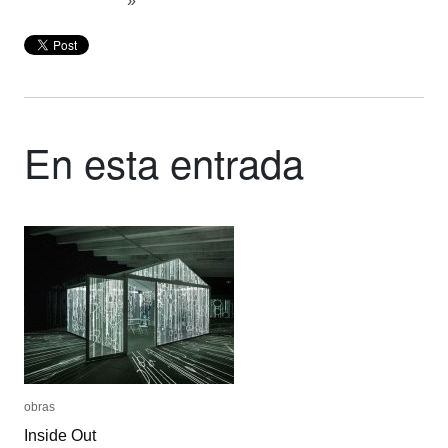
»
En esta entrada
obras
obras
Inside Out
Inside Out