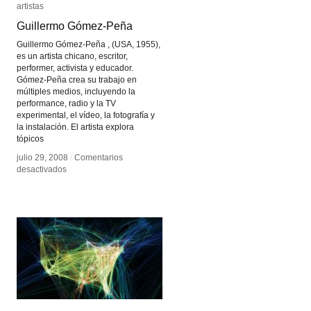
artistas
artistas
Guillermo Gómez-Peña
Guillermo Gómez-Peña
Guillermo Gómez-Peña , (USA, 1955),
es un artista chicano, escritor,
performer, activista y educador.
Gómez-Peña crea su trabajo en
múltiples medios, incluyendo la
performance, radio y la TV
experimental, el vídeo, la fotografía y
la instalación. El artista explora
tópicos
julio 29, 2008
julio 29, 2008
/
/
Comentarios
Comentarios
en
en
desactivados
desactivados
Guillermo
Guillermo
Gómez-
Gómez-
Peña
Peña