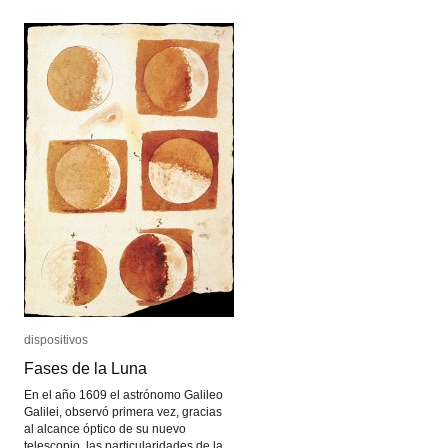
Cine
Cine
Pablo
Pablo
Ducrós
Ducrós
Hicken
Hicken
dispositivos
dispositivos
Fases de la Luna
Fases de la Luna
En el año 1609 el astrónomo Galileo
Galilei, observó primera vez, gracias
al alcance óptico de su nuevo
telescopio, las particularidades de la