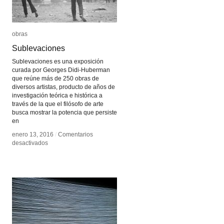
obras
obras
Sublevaciones
Sublevaciones
Sublevaciones es una exposición
curada por Georges Didi-Huberman
que reúne más de 250 obras de
diversos artistas, producto de años de
investigación teórica e histórica a
través de la que el filósofo de arte
busca mostrar la potencia que persiste
en
enero 13, 2016
enero 13, 2016
/
/
Comentarios
Comentarios
en
en
desactivados
desactivados
Sublevaciones
Sublevaciones