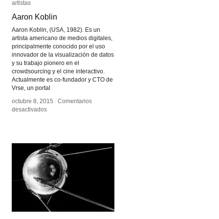
artistas
artistas
Aaron Koblin
Aaron Koblin
Aaron Koblin, (USA, 1982). Es un
artista americano de medios digitales,
principalmente conocido por el uso
innovador de la visualización de datos
y su trabajo pionero en el
crowdsourcing y el cine interactivo.
Actualmente es co-fundador y CTO de
Vrse, un portal
octubre 8, 2015
octubre 8, 2015
/
/
Comentarios
Comentarios
en
en
desactivados
desactivados
Aaron
Aaron
Koblin
Koblin