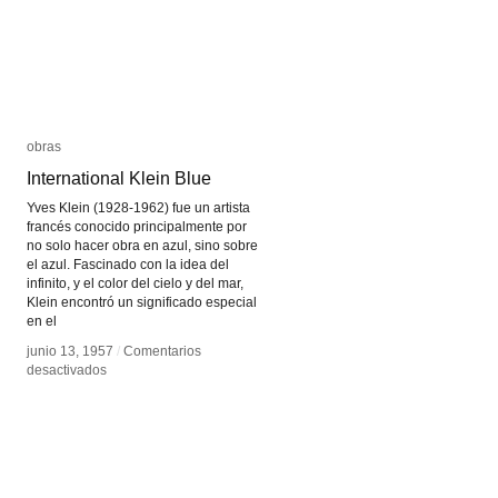
obras
obras
International Klein Blue
International Klein Blue
Yves Klein (1928-1962) fue un artista
francés conocido principalmente por
no solo hacer obra en azul, sino sobre
el azul. Fascinado con la idea del
infinito, y el color del cielo y del mar,
Klein encontró un significado especial
en el
junio 13, 1957
junio 13, 1957
/
/
Comentarios
Comentarios
en
en
desactivados
desactivados
International
International
Klein
Klein
Blue
Blue