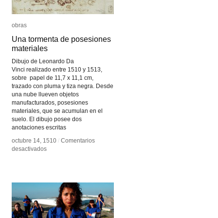
obras
obras
Una tormenta de posesiones
Una tormenta de posesiones
materiales
materiales
Dibujo de Leonardo Da
Vinci realizado entre 1510 y 1513,
sobre papel de 11,7 x 11,1 cm,
trazado con pluma y tiza negra. Desde
una nube llueven objetos
manufacturados, posesiones
materiales, que se acumulan en el
suelo. El dibujo posee dos
anotaciones escritas
octubre 14, 1510
octubre 14, 1510
/
/
Comentarios
Comentarios
en
en
desactivados
desactivados
Una
Una
tormenta
tormenta
de
de
posesiones
posesiones
materiales
materiales