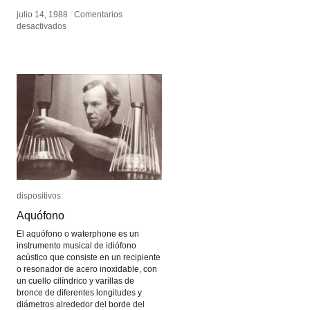
julio 14, 1988
julio 14, 1988
/
/
Comentarios
Comentarios
en
en
desactivados
desactivados
ISEA
ISEA
dispositivos
dispositivos
Aquófono
Aquófono
El aquófono o waterphone es un
instrumento musical de idiófono
acústico que consiste en un recipiente
o resonador de acero inoxidable, con
un cuello cilíndrico y varillas de
bronce de diferentes longitudes y
diámetros alrededor del borde del