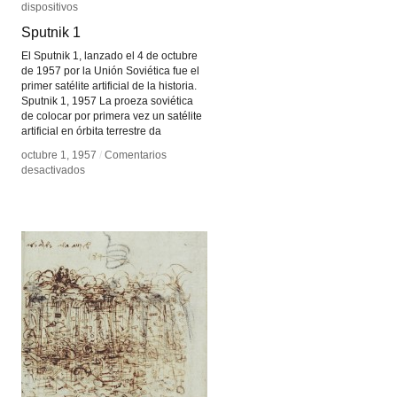
dispositivos
dispositivos
Sputnik 1
Sputnik 1
El Sputnik 1, lanzado el 4 de octubre
de 1957 por la Unión Soviética fue el
primer satélite artificial de la historia.
Sputnik 1, 1957 La proeza soviética
de colocar por primera vez un satélite
artificial en órbita terrestre da
octubre 1, 1957
octubre 1, 1957
/
/
Comentarios
Comentarios
en
en
desactivados
desactivados
Sputnik
Sputnik
1
1