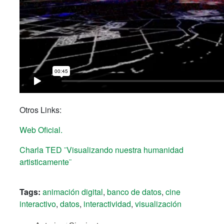
Otros Links:
Web Oficial.
Charla TED ¨Visualizando nuestra humanidad
artisticamente¨
Tags:
animación digital
,
banco de datos
,
cine
interactivo
,
datos
,
interactividad
,
visualización