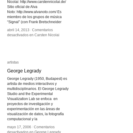
Nicolai: http://www.carstennicolai.de/
Sitio oficial de Alva
Noto: http://www.alvanoto.com/ Es
miembro de los grupos de música
“Signal” (con Frank Bretschneider
abril 14, 2013
abril 14, 2013
/
/
Comentarios
Comentarios
desactivados
desactivados
en Carsten Nicolai
en Carsten Nicolai
artistas
artistas
George Legrady
George Legrady
George Legrady (1950, Budapest) es
artista de medios interactivos y
multidisciplinarios. El George Legrady
Studio and the Experimental
Visualization Lab se enfoca en
proyectos de investigación y
experimentación en las áreas de
visualización de datos, la fotografía
computacional y la
mayo 17, 2006
mayo 17, 2006
/
/
Comentarios
Comentarios
desactivados
desactivados
en George Legrady
en George Legrady