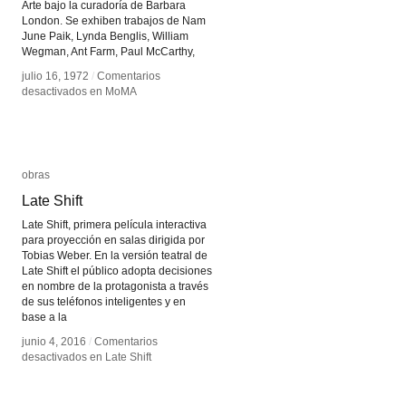
Arte bajo la curadoría de Barbara
London. Se exhiben trabajos de Nam
June Paik, Lynda Benglis, William
Wegman, Ant Farm, Paul McCarthy,
julio 16, 1972
julio 16, 1972
/
/
Comentarios
Comentarios
desactivados
desactivados
en MoMA
en MoMA
obras
obras
Late Shift
Late Shift
Late Shift, primera película interactiva
para proyección en salas dirigida por
Tobias Weber. En la versión teatral de
Late Shift el público adopta decisiones
en nombre de la protagonista a través
de sus teléfonos inteligentes y en
base a la
junio 4, 2016
junio 4, 2016
/
/
Comentarios
Comentarios
desactivados
desactivados
en Late Shift
en Late Shift