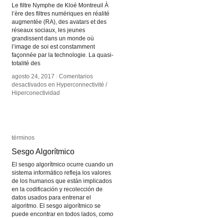
Le filtre Nymphe de Kloé Montreuil À
l’ère des filtres numériques en réalité
augmentée (RA), des avatars et des
réseaux sociaux, les jeunes
grandissent dans un monde où
l’image de soi est constamment
façonnée par la technologie. La quasi-
totalité des
agosto 24, 2017
agosto 24, 2017
/
/
Comentarios
Comentarios
desactivados
desactivados
en Hyperconnectivité /
en Hyperconnectivité /
Hiperconectividad
Hiperconectividad
términos
términos
Sesgo Algorítmico
Sesgo Algorítmico
El sesgo algorítmico ocurre cuando un
sistema informático refleja los valores
de los humanos que están implicados
en la codificación y recolección de
datos usados para entrenar el
algoritmo. El sesgo algorítmico se
puede encontrar en todos lados, como