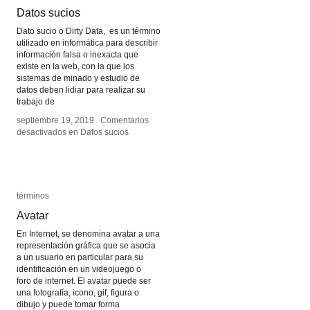
Datos sucios
Datos sucios
Dato sucio o Dirty Data, es un término
utilizado en informática para describir
información falsa o inexacta que
existe en la web, con la que los
sistemas de minado y estudio de
datos deben lidiar para realizar su
trabajo de
septiembre 19, 2019
septiembre 19, 2019
/
/
Comentarios
Comentarios
desactivados
desactivados
en Datos sucios
en Datos sucios
términos
términos
Avatar
Avatar
En Internet, se denomina avatar a una
representación gráfica que se asocia
a un usuario en particular para su
identificación en un videojuego o
foro de internet. El avatar puede ser
una fotografía, icono, gif, figura o
dibujo y puede tomar forma