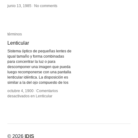
junio 13, 1985
junio 13, 1985
/
/
No comments
No comments
términos
términos
Lenticular
Lenticular
Sistema óptico de pequeñas lentes de
igual tamaño y forma combinadas
para concentrar la luz o para
descomponer una imagen que pueda
luego recomponerse con una pantalla
lenticular idéntica. La disposición es
similar a la del ojo compuesto de los
octubre 4, 1900
octubre 4, 1900
/
/
Comentarios
Comentarios
desactivados
desactivados
en Lenticular
en Lenticular
© 2026
IDIS