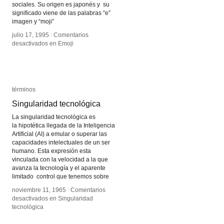
sociales. Su origen es japonés y su
significado viene de las palabras “e”
imagen y “moji”
julio 17, 1995
julio 17, 1995
/
/
Comentarios
Comentarios
desactivados
desactivados
en Emoji
en Emoji
términos
términos
Singularidad tecnológica
Singularidad tecnológica
La singularidad tecnológica es
la hipotética llegada de la Inteligencia
Artificial (AI) a emular o superar las
capacidades intelectuales de un ser
humano. Esta expresión esta
vinculada con la velocidad a la que
avanza la tecnología y el aparente
limitado control que tenemos sobre
noviembre 11, 1965
noviembre 11, 1965
/
/
Comentarios
Comentarios
desactivados
desactivados
en Singularidad
en Singularidad
tecnológica
tecnológica