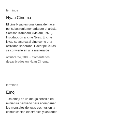
términos
términos
Nyau Cinema
Nyau Cinema
El cine Nyau es una forma de hacer
películas reglamentada por el artista
Samson Kambalu, (Malaui, 1978).
Introducción al cine Nyau: El cine
Nyau se acerca al cine como una
actividad soberana. Hacer películas
se convierte en una manera de
octubre 24, 2005
octubre 24, 2005
/
/
Comentarios
Comentarios
desactivados
desactivados
en Nyau Cinema
en Nyau Cinema
términos
términos
Emoji
Emoji
Un emoji es un dibujo sencillo en
miniatura pensado para acompañar
los mensajes de texto escritos en la
comunicación electrónica y las redes