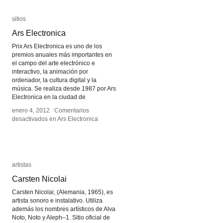
sitios
sitios
Ars Electronica
Ars Electronica
Prix Ars Electronica es uno de los
premios anuales más importantes en
el campo del arte electrónico e
interactivo, la animación por
ordenador, la cultura digital y la
música. Se realiza desde 1987 por Ars
Electronica en la ciudad de
enero 4, 2012
enero 4, 2012
/
/
Comentarios
Comentarios
desactivados
desactivados
en Ars Electronica
en Ars Electronica
artistas
artistas
Carsten Nicolai
Carsten Nicolai
Carsten Nicolai, (Alemania, 1965), es
artista sonoro e instalativo. Utiliza
además los nombres artísticos de Alva
Noto, Noto y Aleph–1. Sitio oficial de