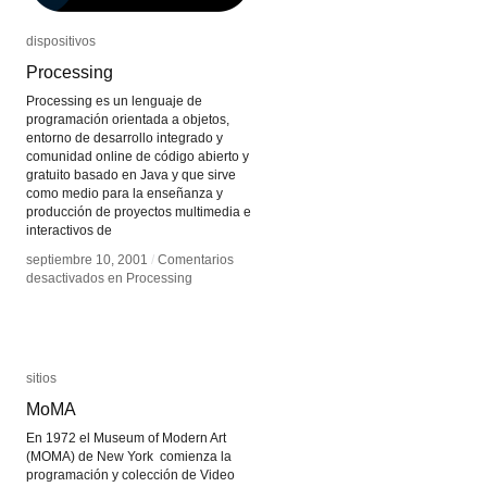
dispositivos
dispositivos
Processing
Processing
Processing es un lenguaje de
programación orientada a objetos,
entorno de desarrollo integrado y
comunidad online de código abierto y
gratuito basado en Java y que sirve
como medio para la enseñanza y
producción de proyectos multimedia e
interactivos de
septiembre 10, 2001
septiembre 10, 2001
/
/
Comentarios
Comentarios
desactivados
desactivados
en Processing
en Processing
sitios
sitios
MoMA
MoMA
En 1972 el Museum of Modern Art
(MOMA) de New York comienza la
programación y colección de Video