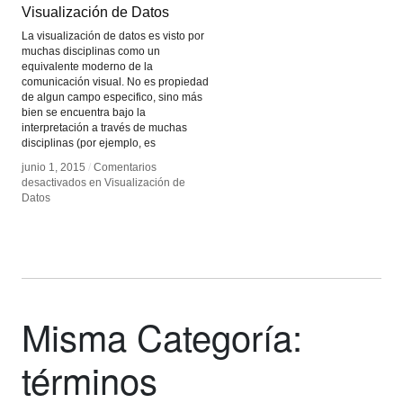
Visualización de Datos
Visualización de Datos
La visualización de datos es visto por
muchas disciplinas como un
equivalente moderno de la
comunicación visual. No es propiedad
de algun campo especifico, sino más
bien se encuentra bajo la
interpretación a través de muchas
disciplinas (por ejemplo, es
junio 1, 2015
junio 1, 2015
/
/
Comentarios
Comentarios
desactivados
desactivados
en Visualización de
en Visualización de
Datos
Datos
Misma Categoría:
términos