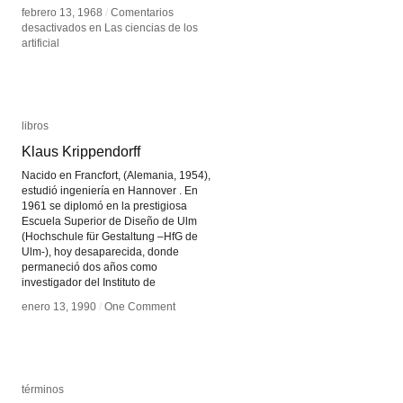
febrero 13, 1968
febrero 13, 1968
/
/
Comentarios
Comentarios
desactivados
desactivados
en Las ciencias de los
en Las ciencias de los
artificial
artificial
libros
libros
Klaus Krippendorff
Klaus Krippendorff
Nacido en Francfort, (Alemania, 1954),
estudió ingeniería en Hannover . En
1961 se diplomó en la prestigiosa
Escuela Superior de Diseño de Ulm
(Hochschule für Gestaltung –HfG de
Ulm-), hoy desaparecida, donde
permaneció dos años como
investigador del Instituto de
enero 13, 1990
enero 13, 1990
/
/
One Comment
One Comment
términos
términos