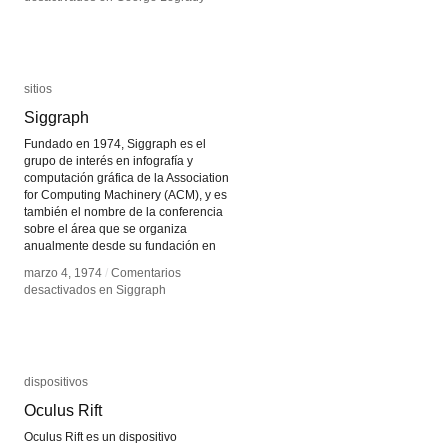
sitios
sitios
Siggraph
Siggraph
Fundado en 1974, Siggraph es el
grupo de interés en infografía y
computación gráfica de la Association
for Computing Machinery (ACM), y es
también el nombre de la conferencia
sobre el área que se organiza
anualmente desde su fundación en
marzo 4, 1974
marzo 4, 1974
/
/
Comentarios
Comentarios
desactivados
desactivados
en Siggraph
en Siggraph
dispositivos
dispositivos
Oculus Rift
Oculus Rift
Oculus Rift es un dispositivo