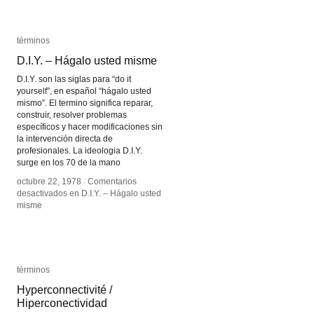
términos
términos
D.I.Y. – Hágalo usted misme
D.I.Y. – Hágalo usted misme
D.I.Y. son las siglas para “do it
yourself”, en español “hágalo usted
mismo”. El termino significa reparar,
construir, resolver problemas
específicos y hacer modificaciones sin
la intervención directa de
profesionales. La ideologia D.I.Y.
surge en los 70 de la mano
octubre 22, 1978
octubre 22, 1978
/
/
Comentarios
Comentarios
desactivados
desactivados
en D.I.Y. – Hágalo usted
en D.I.Y. – Hágalo usted
misme
misme
términos
términos
Hyperconnectivité /
Hyperconnectivité /
Hiperconectividad
Hiperconectividad