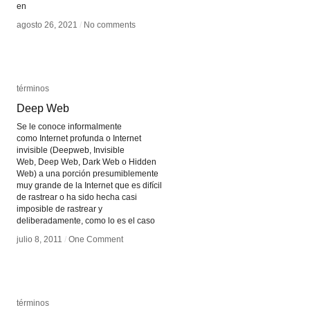
en
agosto 26, 2021
agosto 26, 2021
/
/
No comments
No comments
términos
términos
Deep Web
Deep Web
Se le conoce informalmente
como Internet profunda o Internet
invisible (Deepweb, Invisible
Web, Deep Web, Dark Web o Hidden
Web) a una porción presumiblemente
muy grande de la Internet que es difícil
de rastrear o ha sido hecha casi
imposible de rastrear y
deliberadamente, como lo es el caso
julio 8, 2011
julio 8, 2011
/
/
One Comment
One Comment
términos
términos