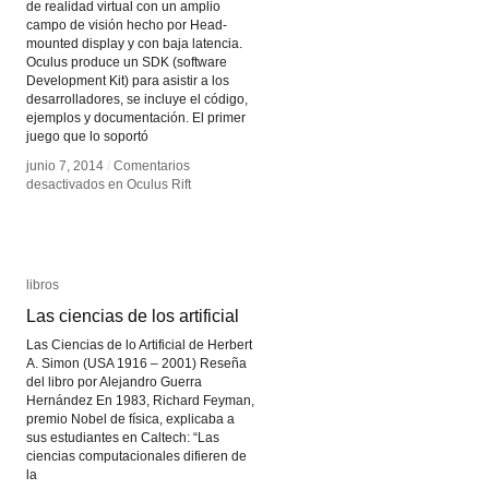
de realidad virtual con un amplio
campo de visión hecho por Head-
mounted display y con baja latencia.
Oculus produce un SDK (software
Development Kit) para asistir a los
desarrolladores, se incluye el código,
ejemplos y documentación. El primer
juego que lo soportó
junio 7, 2014
junio 7, 2014
/
/
Comentarios
Comentarios
desactivados
desactivados
en Oculus Rift
en Oculus Rift
libros
libros
Las ciencias de los artificial
Las ciencias de los artificial
Las Ciencias de lo Artificial de Herbert
A. Simon (USA 1916 – 2001) Reseña
del libro por Alejandro Guerra
Hernández En 1983, Richard Feyman,
premio Nobel de física, explicaba a
sus estudiantes en Caltech: “Las
ciencias computacionales difieren de
la