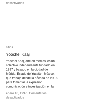
en
en
desactivados
desactivados
Infoamérica
Infoamérica
sitios
sitios
Yoochel Kaaj
Yoochel Kaaj
Yoochel Kaaj, arte en medios, es un
colectivo independiente fundado en
1997 y basado en la ciudad de
Mérida, Estado de Yucatán, México,
que trabaja desde la década de los 90
para fomentar la expresión,
comunicación e investigación en la
enero 10, 1997
enero 10, 1997
/
/
Comentarios
Comentarios
en
en
desactivados
desactivados
Yoochel
Yoochel
Kaaj
Kaaj