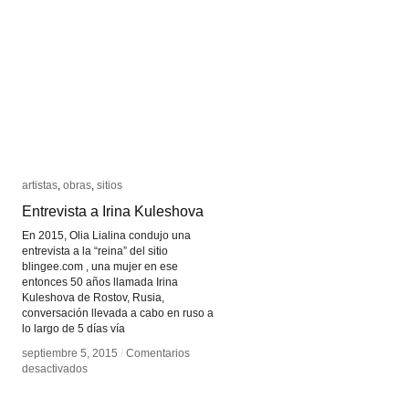
la
la
Musica
Musica
Visual
Visual
artistas
artistas
,
obras
obras
,
sitios
sitios
Entrevista a Irina Kuleshova
Entrevista a Irina Kuleshova
En 2015, Olia Lialina condujo una
entrevista a la “reina” del sitio
blingee.com , una mujer en ese
entonces 50 años llamada Irina
Kuleshova de Rostov, Rusia,
conversación llevada a cabo en ruso a
lo largo de 5 días vía
septiembre 5, 2015
septiembre 5, 2015
/
/
Comentarios
Comentarios
en
en
desactivados
desactivados
Entrevista
Entrevista
a
a