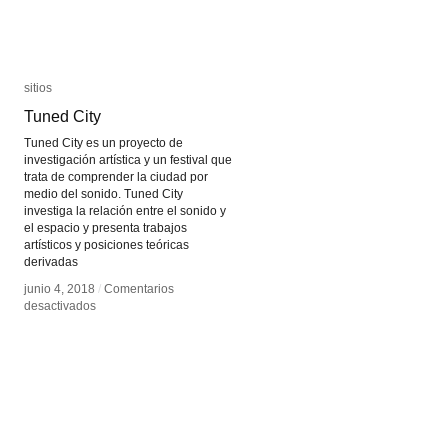
sitios
sitios
Tuned City
Tuned City
Tuned City es un proyecto de
investigación artística y un festival que
trata de comprender la ciudad por
medio del sonido. Tuned City
investiga la relación entre el sonido y
el espacio y presenta trabajos
artísticos y posiciones teóricas
derivadas
junio 4, 2018
junio 4, 2018
/
/
Comentarios
Comentarios
en
en
desactivados
desactivados
Tuned
Tuned
City
City