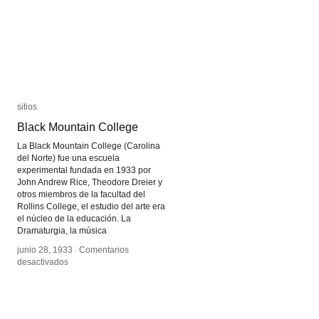
sitios
sitios
Black Mountain College
Black Mountain College
La Black Mountain College (Carolina
del Norte) fue una escuela
experimental fundada en 1933 por
John Andrew Rice, Theodore Dreier y
otros miembros de la facultad del
Rollins College, el estudio del arte era
el núcleo de la educación. La
Dramaturgia, la música
junio 28, 1933
junio 28, 1933
/
/
Comentarios
Comentarios
en
en
desactivados
desactivados
Black
Black
Mountain
Mountain
College
College