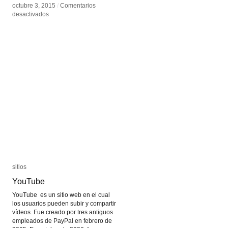
octubre 3, 2015
octubre 3, 2015
/
/
Comentarios
Comentarios
en
en
desactivados
desactivados
Found
Found
Footage
Footage
Festival
Festival
sitios
sitios
YouTube
YouTube
YouTube es un sitio web en el cual
los usuarios pueden subir y compartir
vídeos. Fue creado por tres antiguos
empleados de PayPal en febrero de