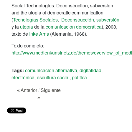
Social Technologies. Deconstruction, subversion
and the utopia of democratic communication
(
Tecnologías Sociales
.
Deconstrucción
,
subversión
y la
utopía
de la
comunicación democrática
), 2003,
texto de
Inke Arns
(Alemania, 1968).
Texto completo:
http://www.medienkunstnetz.de/themes/overview_of_media_
Tags:
comunicación alternativa
,
digitalidad
,
electrónica
,
escultura social
,
política
« Anterior
/
Siguiente
»