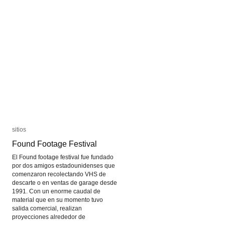
Irina
Irina
Kuleshova
Kuleshova
sitios
sitios
Found Footage Festival
Found Footage Festival
El Found footage festival fue fundado
por dos amigos estadounidenses que
comenzaron recolectando VHS de
descarte o en ventas de garage desde
1991. Con un enorme caudal de
material que en su momento tuvo
salida comercial, realizan
proyecciones alrededor de