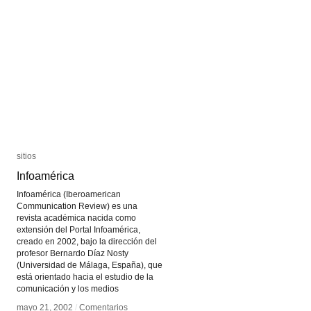
sitios
sitios
Infoamérica
Infoamérica
Infoamérica (Iberoamerican
Communication Review) es una
revista académica nacida como
extensión del Portal Infoamérica,
creado en 2002, bajo la dirección del
profesor Bernardo Díaz Nosty
(Universidad de Málaga, España), que
está orientado hacia el estudio de la
comunicación y los medios
mayo 21, 2002
mayo 21, 2002
/
/
Comentarios
Comentarios