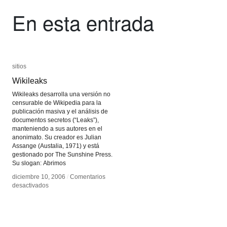
En esta entrada
sitios
sitios
Wikileaks
Wikileaks
Wikileaks desarrolla una versión no
censurable de Wikipedia para la
publicación masiva y el análisis de
documentos secretos (“Leaks”),
manteniendo a sus autores en el
anonimato. Su creador es Julian
Assange (Austalia, 1971) y está
gestionado por The Sunshine Press.
Su slogan: Abrimos
diciembre 10, 2006
diciembre 10, 2006
/
/
Comentarios
Comentarios
en
en
desactivados
desactivados
Wikileaks
Wikileaks