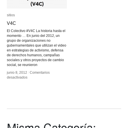
sitios
sitios
V4C
V4C
El Colectivo #V4C La historia hasta el
momento … En junio del 2012, un
grupo de organizaciones no
gubernamentales que utilizan el video
en estrategias de activismo, defensa
de derechos humanos, campañas
sociales y otros proyectos de cambio
social, se reunieron
junio 8, 2012
junio 8, 2012
/
/
Comentarios
Comentarios
en
en
desactivados
desactivados
V4C
V4C
Misma Categoría: