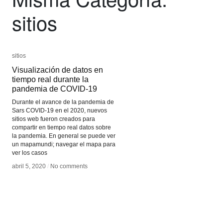
sitios
sitios
sitios
Visualización de datos en
Visualización de datos en
tiempo real durante la
tiempo real durante la
pandemia de COVID-19
pandemia de COVID-19
Durante el avance de la pandemia de
Sars COVID-19 en el 2020, nuevos
sitios web fueron creados para
compartir en tiempo real datos sobre
la pandemia. En general se puede ver
un mapamundi; navegar el mapa para
ver los casos
abril 5, 2020
abril 5, 2020
/
/
No comments
No comments