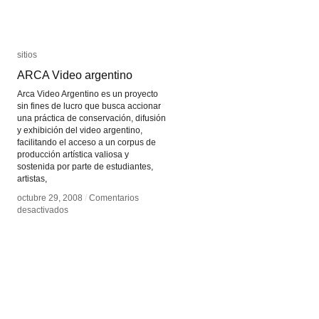
sitios
sitios
ARCA Video argentino
ARCA Video argentino
Arca Video Argentino es un proyecto
sin fines de lucro que busca accionar
una práctica de conservación, difusión
y exhibición del video argentino,
facilitando el acceso a un corpus de
producción artística valiosa y
sostenida por parte de estudiantes,
artistas,
octubre 29, 2008
octubre 29, 2008
/
/
Comentarios
Comentarios
en
en
desactivados
desactivados
ARCA
ARCA
Video
Video
argentino
argentino