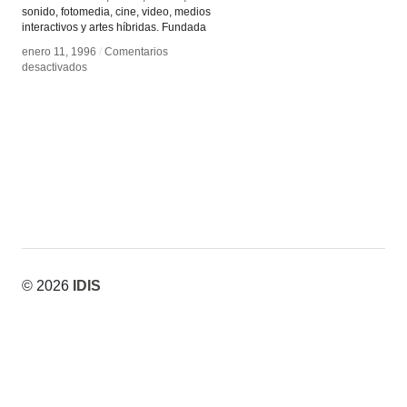
sonido, fotomedia, cine, video, medios
interactivos y artes híbridas. Fundada
enero 11, 1996
enero 11, 1996
/
/
Comentarios
Comentarios
en
en
desactivados
desactivados
realtime
realtime
© 2026
IDIS