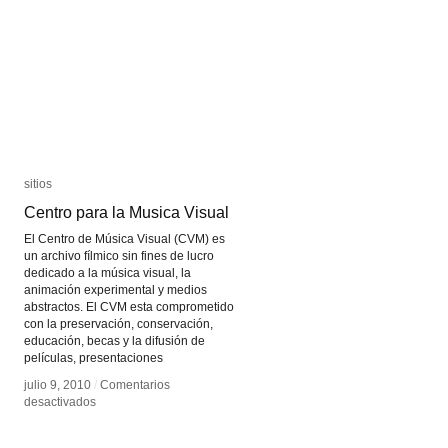
sitios
sitios
Centro para la Musica Visual
Centro para la Musica Visual
El Centro de Música Visual (CVM) es
un archivo fílmico sin fines de lucro
dedicado a la música visual, la
animación experimental y medios
abstractos. El CVM esta comprometido
con la preservación, conservación,
educación, becas y la difusión de
películas, presentaciones
julio 9, 2010
julio 9, 2010
/
/
Comentarios
Comentarios
en
en
desactivados
desactivados
Centro
Centro
para
para