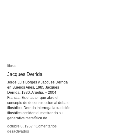
libros
libros
Jacques Derrida
Jacques Derrida
Jorge Luis Borges y Jacques Derrida
en Buenos Aires, 1985 Jacques
Derrida, 1930, Argelia, – 2004,
Francia. Es el autor que abre el
concepto de deconstrucción al debate
filosófico. Derrida interroga la tradición
filosófica occidental mostrando su
generativa metafísica de
octubre 8, 1967
octubre 8, 1967
/
/
Comentarios
Comentarios
en
en
desactivados
desactivados