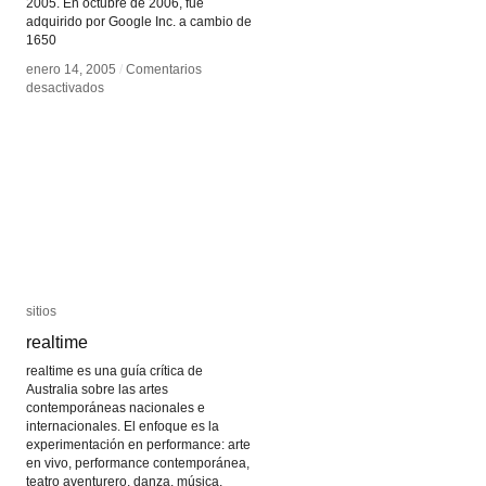
2005. En octubre de 2006, fue
adquirido por Google Inc. a cambio de
1650
enero 14, 2005
enero 14, 2005
/
/
Comentarios
Comentarios
en
en
desactivados
desactivados
YouTube
YouTube
sitios
sitios
realtime
realtime
realtime es una guía crítica de
Australia sobre las artes
contemporáneas nacionales e
internacionales. El enfoque es la
experimentación en performance: arte
en vivo, performance contemporánea,
teatro aventurero, danza, música,