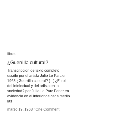
libros
libros
¿Guerrilla cultural?
¿Guerrilla cultural?
Transcripción de texto completo
escrito por el artista Julio Le Parc en
1968 ¿Guerrilla cultural? […] ¿El rol
del intelectual y del artista en la
sociedad? por Julio Le Parc Poner en
evidencia en el interior de cada medio
las
marzo 19, 1968
marzo 19, 1968
/
/
One Comment
One Comment