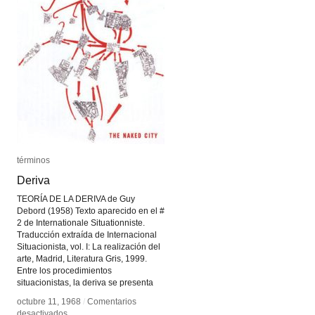
términos
términos
Deriva
Deriva
TEORÍA DE LA DERIVA de Guy
Debord (1958) Texto aparecido en el #
2 de Internationale Situationniste.
Traducción extraída de Internacional
Situacionista, vol. I: La realización del
arte, Madrid, Literatura Gris, 1999.
Entre los procedimientos
situacionistas, la deriva se presenta
octubre 11, 1968
octubre 11, 1968
/
/
Comentarios
Comentarios
en
en
desactivados
desactivados