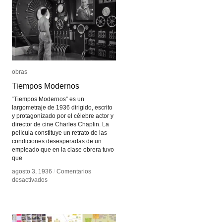
obras
obras
Tiempos Modernos
Tiempos Modernos
“Tiempos Modernos” es un
largometraje de 1936 dirigido, escrito
y protagonizado por el célebre actor y
director de cine Charles Chaplin. La
película constituye un retrato de las
condiciones desesperadas de un
empleado que en la clase obrera tuvo
que
agosto 3, 1936
agosto 3, 1936
/
/
Comentarios
Comentarios
en
en
desactivados
desactivados
Tiempos
Tiempos
Modernos
Modernos