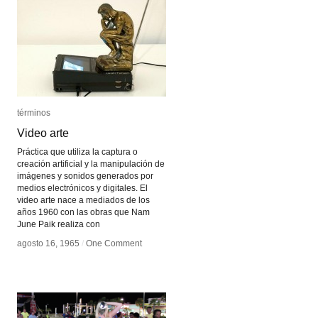
términos
términos
Video arte
Video arte
Práctica que utiliza la captura o
creación artificial y la manipulación de
imágenes y sonidos generados por
medios electrónicos y digitales. El
video arte nace a mediados de los
años 1960 con las obras que Nam
June Paik realiza con
agosto 16, 1965
agosto 16, 1965
/
/
One Comment
One Comment