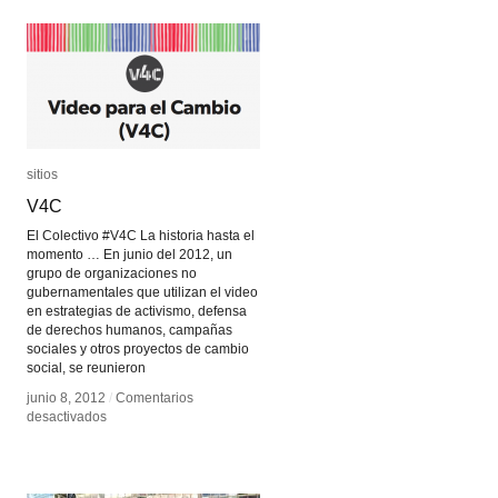
sitios
sitios
V4C
V4C
El Colectivo #V4C La historia hasta el
momento … En junio del 2012, un
grupo de organizaciones no
gubernamentales que utilizan el video
en estrategias de activismo, defensa
de derechos humanos, campañas
sociales y otros proyectos de cambio
social, se reunieron
junio 8, 2012
junio 8, 2012
/
/
Comentarios
Comentarios
en
en
desactivados
desactivados
V4C
V4C