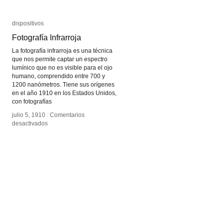
dispositivos
dispositivos
Fotografía Infrarroja
Fotografía Infrarroja
La fotografía infrarroja es una técnica
que nos permite captar un espectro
lumínico que no es visible para el ojo
humano, comprendido entre 700 y
1200 nanómetros. Tiene sus orígenes
en el año 1910 en los Estados Unidos,
con fotografías
julio 5, 1910
julio 5, 1910
/
/
Comentarios
Comentarios
en
en
desactivados
desactivados
Fotografía
Fotografía
Infrarroja
Infrarroja