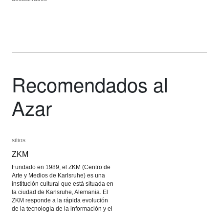
Deriva
Deriva
Recomendados al
Azar
sitios
sitios
ZKM
ZKM
Fundado en 1989, el ZKM (Centro de
Arte y Medios de Karlsruhe) es una
institución cultural que está situada en
la ciudad de Karlsruhe, Alemania. El
ZKM responde a la rápida evolución
de la tecnología de la información y el