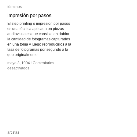
términos
términos
Impresión por pasos
Impresión por pasos
El step printing o impresión por pasos
es una técnica aplicada en piezas
audiovisuales que consiste en doblar
la cantidad de fotogramas capturados
en una toma y luego reproducirlos a la
tasa de fotogramas por segundo a la
que originalmente
mayo 3, 1994
mayo 3, 1994
/
/
Comentarios
Comentarios
en
en
desactivados
desactivados
Impresión
Impresión
por
por
pasos
pasos
artistas
artistas