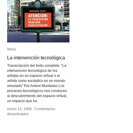
libros
libros
La intervención tecnológica
La intervención tecnológica
Transcripción del texto completo: “La
intervención tecnológica de los
artistas en un espacio virtual o el
artista como escéptico en un mundo
simulado” Por Antoni Muntadas Los
procesos tecnológicos nos conducen
al descubrimiento del espacio virtual,
un espacio que ha
enero 14, 1989
enero 14, 1989
/
/
Comentarios
Comentarios
en
en
desactivados
desactivados
La
La
intervención
intervención
tecnológica
tecnológica