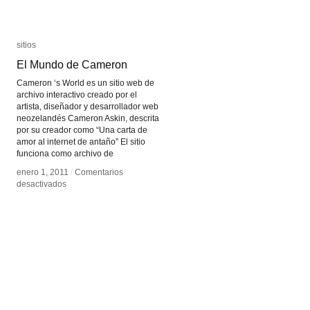
sitios
sitios
El Mundo de Cameron
El Mundo de Cameron
Cameron ‘s World es un sitio web de
archivo interactivo creado por el
artista, diseñador y desarrollador web
neozelandés Cameron Askin, descrita
por su creador como “Una carta de
amor al internet de antaño” El sitio
funciona como archivo de
enero 1, 2011
enero 1, 2011
/
/
Comentarios
Comentarios
en
en
desactivados
desactivados
El
El
Mundo
Mundo
de
de
Cameron
Cameron