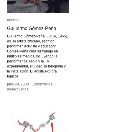
artistas
artistas
Guillermo Gómez-Peña
Guillermo Gómez-Peña
Guillermo Gómez-Peña , (USA, 1955),
es un artista chicano, escritor,
performer, activista y educador.
Gómez-Peña crea su trabajo en
múltiples medios, incluyendo la
performance, radio y la TV
experimental, el vídeo, la fotografía y
la instalación. El artista explora
tópicos
julio 29, 2008
julio 29, 2008
/
/
Comentarios
Comentarios
en
en
desactivados
desactivados
Guillermo
Guillermo
Gómez-
Gómez-
Peña
Peña