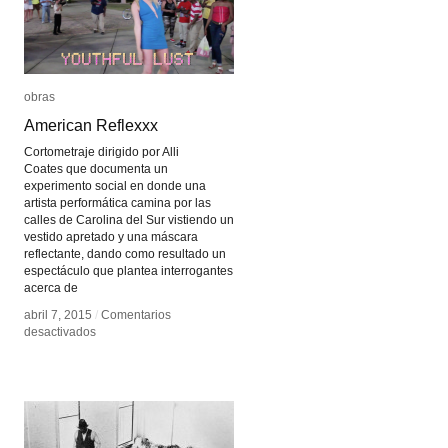
obras
obras
American Reflexxx
American Reflexxx
Cortometraje dirigido por Alli
Coates que documenta un
experimento social en donde una
artista performática camina por las
calles de Carolina del Sur vistiendo un
vestido apretado y una máscara
reflectante, dando como resultado un
espectáculo que plantea interrogantes
acerca de
abril 7, 2015
abril 7, 2015
/
/
Comentarios
Comentarios
en
en
desactivados
desactivados
American
American
Reflexxx
Reflexxx