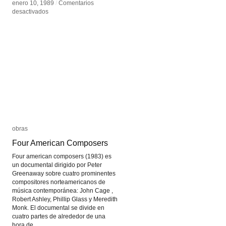
enero 10, 1989
enero 10, 1989
/
/
Comentarios
Comentarios
en
en
desactivados
desactivados
ZKM
ZKM
obras
obras
Four American Composers
Four American Composers
Four american composers (1983) es
un documental dirigido por Peter
Greenaway sobre cuatro prominentes
compositores norteamericanos de
música contemporánea: John Cage ,
Robert Ashley, Phillip Glass y Meredith
Monk. El documental se divide en
cuatro partes de alrededor de una
hora de