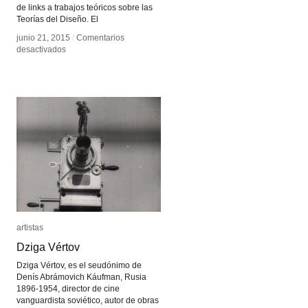
de links a trabajos teóricos sobre las
Teorías del Diseño. El
junio 21, 2015
junio 21, 2015
/
/
Comentarios
Comentarios
en
en
desactivados
desactivados
DesignCulture.info
DesignCulture.info
artistas
artistas
Dziga Vértov
Dziga Vértov
Dziga Vértov, es el seudónimo de
Denís Abrámovich Káufman, Rusia
1896-1954, director de cine
vanguardista soviético, autor de obras