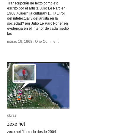
Transcripción de texto completo
escrito por el artista Julio Le Parc en
1968 ¿Guerrilla cultural? […] ¿El rol
del intelectual y del artista en la
sociedad? por Julio Le Parc Poner en
evidencia en el interior de cada medio
las
marzo 19, 1968
marzo 19, 1968
/
/
One Comment
One Comment
obras
obras
zexe net
zexe net
zexe net (llamado desde 2004