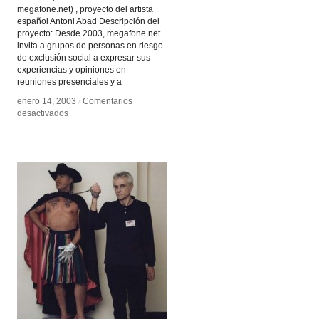
megafone.net) , proyecto del artista
español Antoni Abad Descripción del
proyecto: Desde 2003, megafone.net
invita a grupos de personas en riesgo
de exclusión social a expresar sus
experiencias y opiniones en
reuniones presenciales y a
enero 14, 2003
enero 14, 2003
/
/
Comentarios
Comentarios
en
en
desactivados
desactivados
zexe
zexe
net
net