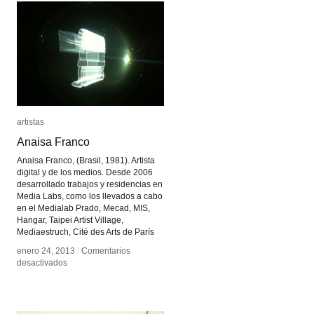
artistas
artistas
Anaisa Franco
Anaisa Franco
Anaisa Franco, (Brasil, 1981). Artista
digital y de los medios. Desde 2006
desarrollado trabajos y residencias en
Media Labs, como los llevados a cabo
en el Medialab Prado, Mecad, MIS,
Hangar, Taipei Artist Village,
Mediaestruch, Cité des Arts de París
enero 24, 2013
enero 24, 2013
/
/
Comentarios
Comentarios
en
en
desactivados
desactivados
Anaisa
Anaisa
Franco
Franco