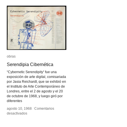
obras
obras
Serendipia Cibernética
Serendipia Cibernética
“Cybernetic Serendipity“ fue una
exposición de arte digital, comisariada
por Jasia Reichardt, que se exhibió en
el Instituto de Arte Contemporáneo de
Londres, entre el 2 de agosto y el 20
de octubre de 1968, y luego giró por
diferentes
agosto 10, 1968
agosto 10, 1968
/
/
Comentarios
Comentarios
en
en
desactivados
desactivados
Serendipia
Serendipia
Cibernética
Cibernética