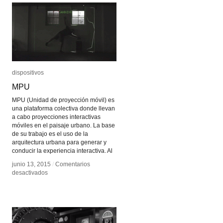
dispositivos
dispositivos
MPU
MPU
MPU (Unidad de proyección móvil) es
una plataforma colectiva donde llevan
a cabo proyecciones interactivas
móviles en el paisaje urbano. La base
de su trabajo es el uso de la
arquitectura urbana para generar y
conducir la experiencia interactiva. Al
junio 13, 2015
junio 13, 2015
/
/
Comentarios
Comentarios
en
en
desactivados
desactivados
MPU
MPU