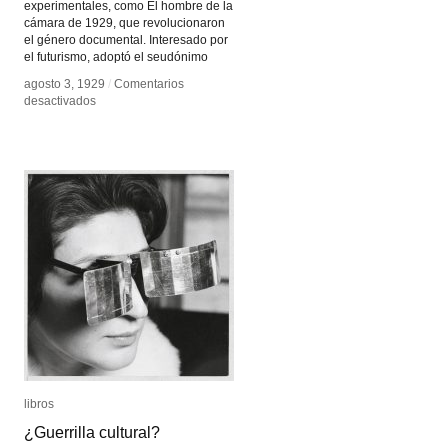
experimentales, como El hombre de la
cámara de 1929, que revolucionaron
el género documental. Interesado por
el futurismo, adoptó el seudónimo
agosto 3, 1929
agosto 3, 1929
/
/
Comentarios
Comentarios
en
en
desactivados
desactivados
Dziga
Dziga
Vértov
Vértov
libros
libros
¿Guerrilla cultural?
¿Guerrilla cultural?