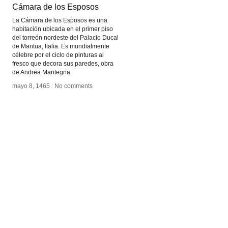
Cámara de los Esposos
Cámara de los Esposos
La Cámara de los Esposos es una
habitación ubicada en el primer piso
del torreón nordeste del Palacio Ducal
de Mantua, Italia. Es mundialmente
célebre por el ciclo de pinturas al
fresco que decora sus paredes, obra
de Andrea Mantegna
mayo 8, 1465
mayo 8, 1465
/
/
No comments
No comments