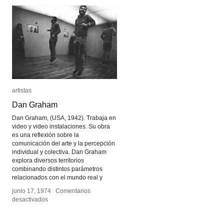
artistas
artistas
Dan Graham
Dan Graham
Dan Graham, (USA, 1942). Trabaja en
video y video instalaciones. Su obra
es una reflexión sobre la
comunicación del arte y la percepción
individual y colectiva. Dan Graham
explora diversos territorios
combinando distintos parámetros
relacionados con el mundo real y
junio 17, 1974
junio 17, 1974
/
/
Comentarios
Comentarios
en
en
desactivados
desactivados
Dan
Dan
Graham
Graham