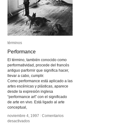
términos
términos
Performance
Performance
El término, también conocido como
performatividad, procede del francés
antiguo parfornir que significa hacer,
llevar a cabo, cumplir.
Como performance está aplicado a las
artes escénicas y plásticas, aparece
desde la expresión inglesa
“performance art” con el significado
de arte en vivo. Está ligado al arte
conceptual,
noviembre 4, 1997
noviembre 4, 1997
/
/
Comentarios
Comentarios
en
en
desactivados
desactivados
Performance
Performance