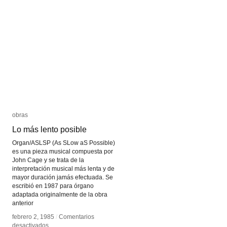
obras
obras
Lo más lento posible
Lo más lento posible
Organ/ASLSP (As SLow aS Possible)
es una pieza musical compuesta por
John Cage y se trata de la
interpretación musical más lenta y de
mayor duración jamás efectuada. Se
escribió en 1987 para órgano
adaptada originalmente de la obra
anterior
febrero 2, 1985
febrero 2, 1985
/
/
Comentarios
Comentarios
en
en
desactivados
desactivados