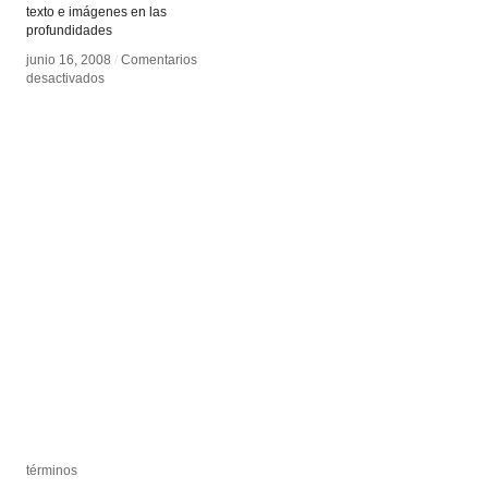
texto e imágenes en las
profundidades
junio 16, 2008
junio 16, 2008
/
/
Comentarios
Comentarios
en
en
desactivados
desactivados
Una
Una
Arqueología
Arqueología
del
del
ver
ver
y
y
escuchar
escuchar
términos
términos