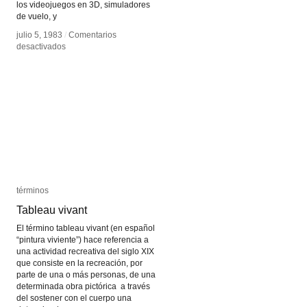
los videojuegos en 3D, simuladores
de vuelo, y
julio 5, 1983
julio 5, 1983
/
/
Comentarios
Comentarios
en
en
desactivados
desactivados
Mipmap
Mipmap
términos
términos
Tableau vivant
Tableau vivant
El término tableau vivant (en español
“pintura viviente”) hace referencia a
una actividad recreativa del siglo XIX
que consiste en la recreación, por
parte de una o más personas, de una
determinada obra pictórica a través
del sostener con el cuerpo una