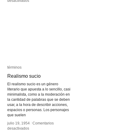
en
en
desactivados
desactivados
Publicidad
Publicidad
subliminal
subliminal
términos
términos
Realismo sucio
Realismo sucio
El realismo sucio es un género
literario que apuesta a lo sencillo, casi
minimalista, como a la moderación en
la cantidad de palabras que se deben
usar, a la hora de describir acciones,
espacios o personas. Los personajes
que suelen
julio 19, 1954
julio 19, 1954
/
/
Comentarios
Comentarios
en
en
desactivados
desactivados
Realismo
Realismo