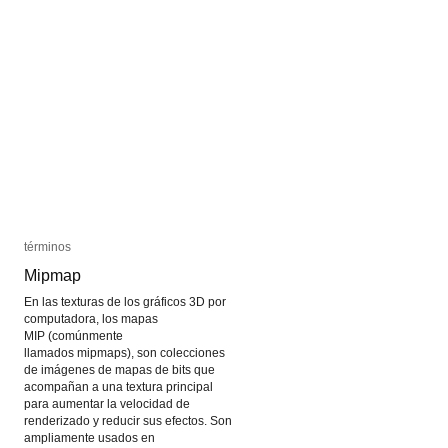
términos
términos
Mipmap
Mipmap
En las texturas de los gráficos 3D por
computadora, los mapas
MIP (comúnmente
llamados mipmaps), son colecciones
de imágenes de mapas de bits que
acompañan a una textura principal
para aumentar la velocidad de
renderizado y reducir sus efectos. Son
ampliamente usados en