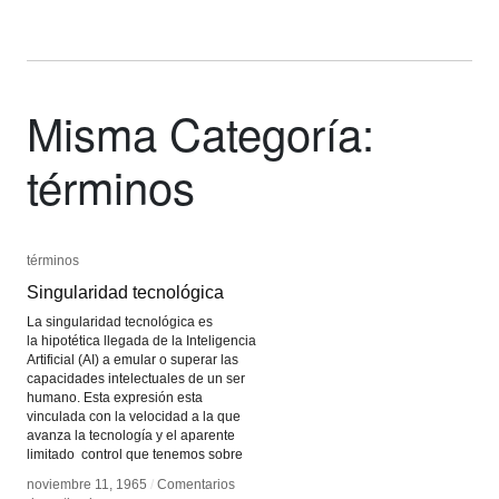
Misma Categoría:
términos
términos
términos
Singularidad tecnológica
Singularidad tecnológica
La singularidad tecnológica es
la hipotética llegada de la Inteligencia
Artificial (AI) a emular o superar las
capacidades intelectuales de un ser
humano. Esta expresión esta
vinculada con la velocidad a la que
avanza la tecnología y el aparente
limitado control que tenemos sobre
noviembre 11, 1965
noviembre 11, 1965
/
/
Comentarios
Comentarios