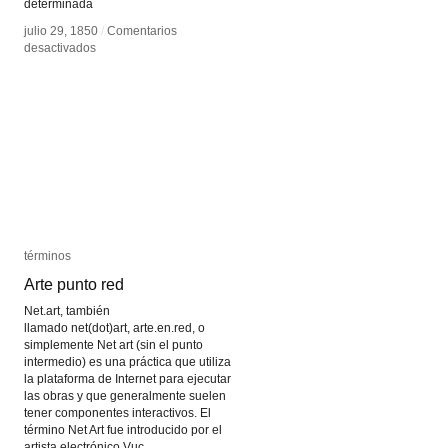
determinada
julio 29, 1850
julio 29, 1850
/
/
Comentarios
Comentarios
en
en
desactivados
desactivados
Tableau
Tableau
vivant
vivant
términos
términos
Arte punto red
Arte punto red
Net.art, también
llamado net(dot)art, arte.en.red, o
simplemente Net art (sin el punto
intermedio) es una práctica que utiliza
la plataforma de Internet para ejecutar
las obras y que generalmente suelen
tener componentes interactivos. El
término Net Art fue introducido por el
artista electrónico Vuc