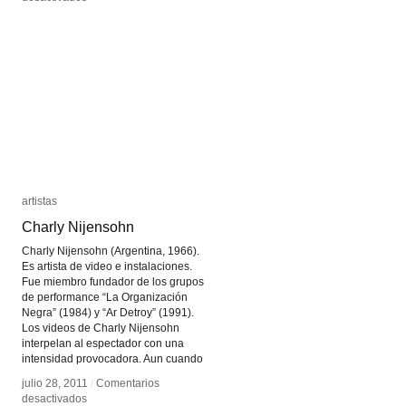
Lo
Lo
más
más
lento
lento
posible
posible
artistas
artistas
Charly Nijensohn
Charly Nijensohn
Charly Nijensohn (Argentina, 1966).
Es artista de video e instalaciones.
Fue miembro fundador de los grupos
de performance “La Organización
Negra” (1984) y “Ar Detroy” (1991).
Los videos de Charly Nijensohn
interpelan al espectador con una
intensidad provocadora. Aun cuando
julio 28, 2011
julio 28, 2011
/
/
Comentarios
Comentarios
en
en
desactivados
desactivados