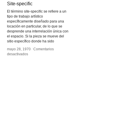
Site-specific
Site-specific
El término site-specific se refiere a un
tipo de trabajo artístico
específicamente diseñado para una
locación en particular, de lo que se
desprende una interrelación única con
el espacio. Si la pieza se mueve del
sitio específico donde ha sido
mayo 28, 1970
mayo 28, 1970
/
/
Comentarios
Comentarios
en
en
desactivados
desactivados
Site-
Site-
specific
specific