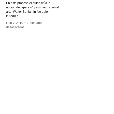
En este proceso el autor sitúa la
noción de ‘aparato’ y sus nexos con el
arte. Walter Benjamin fue quien
introdujo
julio 7, 2010
julio 7, 2010
/
/
Comentarios
Comentarios
en
en
desactivados
desactivados
La
La
época
época
de
de
los
los
aparatos
aparatos