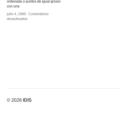
ordenada o puntos de igual grosor
con una
julio 4, 1960
julio 4, 1960
/
/
Comentarios
Comentarios
en
en
desactivados
desactivados
Semitono
Semitono
© 2026
IDIS