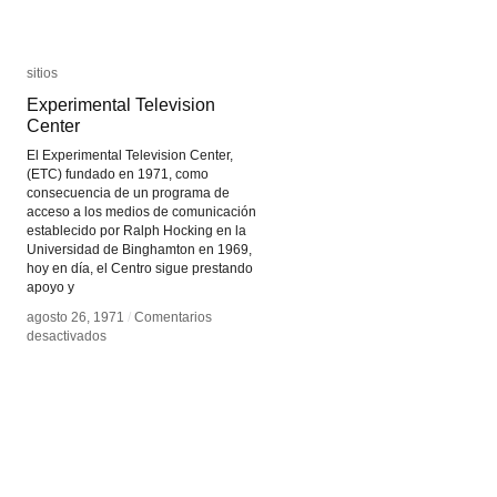
sitios
sitios
Experimental Television
Experimental Television
Center
Center
El Experimental Television Center,
(ETC) fundado en 1971, como
consecuencia de un programa de
acceso a los medios de comunicación
establecido por Ralph Hocking en la
Universidad de Binghamton en 1969,
hoy en día, el Centro sigue prestando
apoyo y
agosto 26, 1971
agosto 26, 1971
/
/
Comentarios
Comentarios
en
en
desactivados
desactivados
Experimental
Experimental
Television
Television
Center
Center