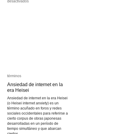
en
en
desactivados
desactivados
Singularidad
Singularidad
tecnológica
tecnológica
términos
términos
Ansiedad de internet en la
Ansiedad de internet en la
era Heisei
era Heisei
Ansiedad de internet en la era Heisei
(o Heisei internet anxiety) es un
término acuñado en foros y redes
sociales occidentales para referirse a
cierto corpus de obras japonesas
desarrolladas en un período de
tiempo simultáneo y que abarcan
ciertos