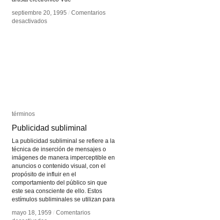
septiembre 20, 1995
septiembre 20, 1995
/
/
Comentarios
Comentarios
en
en
desactivados
desactivados
Arte
Arte
punto
punto
red
red
términos
términos
Publicidad subliminal
Publicidad subliminal
La publicidad subliminal se refiere a la
técnica de inserción de mensajes o
imágenes de manera imperceptible en
anuncios o contenido visual, con el
propósito de influir en el
comportamiento del público sin que
este sea consciente de ello. Estos
estímulos subliminales se utilizan para
mayo 18, 1959
mayo 18, 1959
/
/
Comentarios
Comentarios