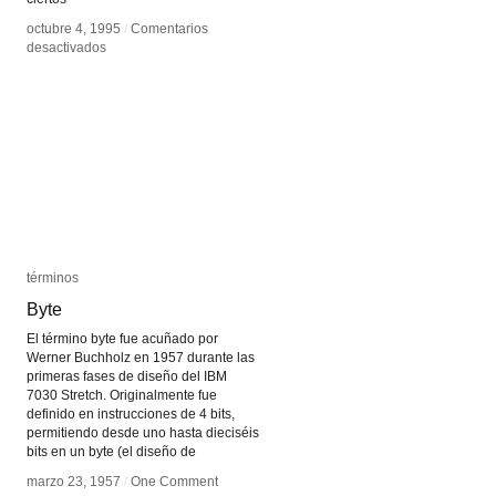
octubre 4, 1995
octubre 4, 1995
/
/
Comentarios
Comentarios
en
en
desactivados
desactivados
Ansiedad
Ansiedad
de
de
internet
internet
en
en
la
la
era
era
Heisei
Heisei
términos
términos
Byte
Byte
El término byte fue acuñado por
Werner Buchholz en 1957 durante las
primeras fases de diseño del IBM
7030 Stretch. Originalmente fue
definido en instrucciones de 4 bits,
permitiendo desde uno hasta dieciséis
bits en un byte (el diseño de
marzo 23, 1957
marzo 23, 1957
/
/
One Comment
One Comment