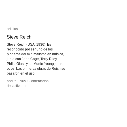
artistas
artistas
Steve Reich
Steve Reich
Steve Reich (USA, 1936). Es
reconocido por ser uno de los
pioneros del minimalismo en música,
junto con John Cage, Terry Riley,
Philip Glass y La Monte Young, entre
otros. Las primeras obras de Reich se
basaron en el uso
abril 5, 1965
abril 5, 1965
/
/
Comentarios
Comentarios
en
en
desactivados
desactivados
Steve
Steve
Reich
Reich