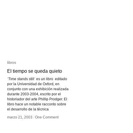
Charly
Charly
Nijensohn
Nijensohn
libros
libros
El tiempo se queda quieto
El tiempo se queda quieto
¨Time stands still¨ es un libro editado
por la Universidad de Oxford, en
conjunto con una exhibición realizada
durante 2003-2004, escrito por el
historiador del arte Phillip Prodger. El
libro hace un notable racconto sobre
el desarrollo de la técnica
marzo 21, 2003
marzo 21, 2003
/
/
One Comment
One Comment