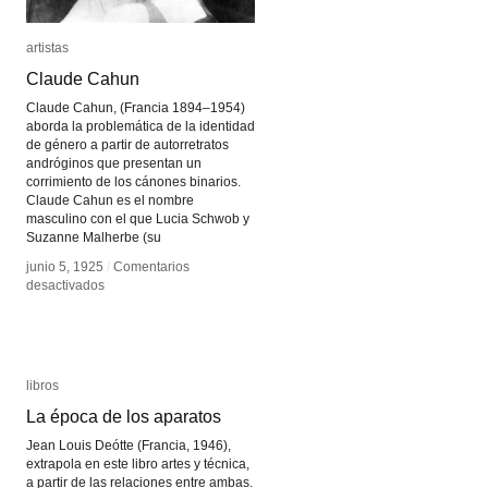
artistas
artistas
Claude Cahun
Claude Cahun
Claude Cahun, (Francia 1894–1954)
aborda la problemática de la identidad
de género a partir de autorretratos
andróginos que presentan un
corrimiento de los cánones binarios.
Claude Cahun es el nombre
masculino con el que Lucia Schwob y
Suzanne Malherbe (su
junio 5, 1925
junio 5, 1925
/
/
Comentarios
Comentarios
en
en
desactivados
desactivados
Claude
Claude
Cahun
Cahun
libros
libros
La época de los aparatos
La época de los aparatos
Jean Louis Deótte (Francia, 1946),
extrapola en este libro artes y técnica,
a partir de las relaciones entre ambas.