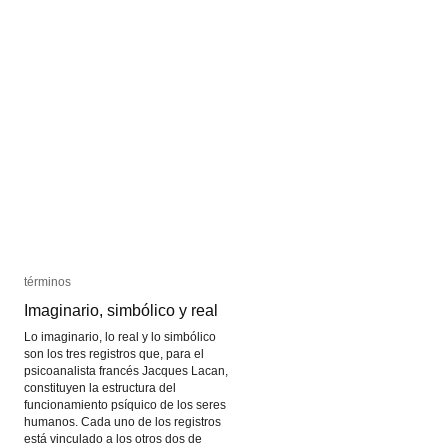
sucio
sucio
términos
términos
Imaginario, simbólico y real
Imaginario, simbólico y real
Lo imaginario, lo real y lo simbólico
son los tres registros que, para el
psicoanalista francés Jacques Lacan,
constituyen la estructura del
funcionamiento psíquico de los seres
humanos. Cada uno de los registros
está vinculado a los otros dos de