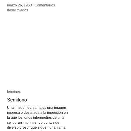
marzo 26, 1953
marzo 26, 1953
/
/
Comentarios
Comentarios
en
en
desactivados
desactivados
Imaginario,
Imaginario,
simbólico
simbólico
y
y
real
real
términos
términos
Semitono
Semitono
Una imagen de trama es una imagen
impresa o destinada a la impresión en
la que los tonos intermedios de tinta
se logran imprimiendo puntos de
diverso grosor que siguen una trama