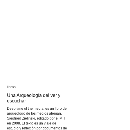
libros
libros
Una Arqueología del ver y
Una Arqueología del ver y
escuchar
escuchar
Deep time of the media, es un libro del
arqueólogo de los medios alemán,
Siegfried Zielinski, editado por el MIT
en 2008. El texto es un viaje de
estudio y reflexión por documentos de