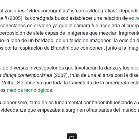
ealizaciones: “videocoreografías” y “coreovideografías”, depend
e II
(2005), la coreógrafa buscó establecer una relación de
extr
conectados en el video ya que la cámara fue acoplada al cuerpo 
uperposición de siete capas de imágenes que mezclan fragmento
la idea de un bordado, de un tejido de imágenes; la edición de
s por la respiración de Brandini que componen, junto a la ima
 de diversas investigaciones que involucran la danza y los
med
ara dança contemporânea
(2007), fruto de una alianza con la di
iz Velho. Se observa que toda la trayectoria de la coreógrafa e
rsos
medios tecnológicos
.
 pionerismo, también es fundamental por haber influenciado a di
 la videodanza que empezaba a surgir en otras partes del mundo 