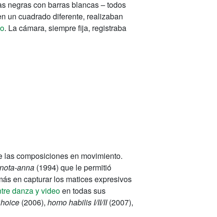
las negras con barras blancas – todos
en un cuadrado diferente, realizaban
mo
. La cámara, siempre fija, registraba
 de las composiciones en movimiento.
nota-anna
(1994) que le permitió
 más en capturar los matices expresivos
tre danza y video
en todas sus
hoice
(2006),
homo habilis I/II/II
(2007),