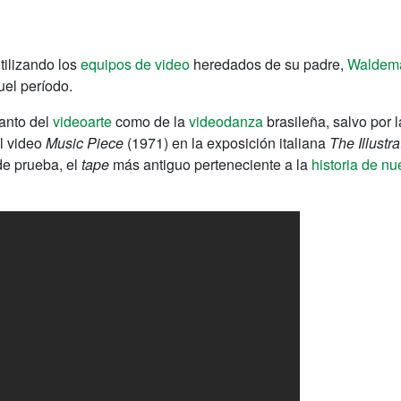
tilizando los
equipos de video
heredados de su padre,
Waldema
uel período.
anto del
videoarte
como de la
videodanza
brasileña, salvo por 
el video
Music Piece
(1971) en la exposición italiana
The Illustr
de prueba, el
tape
más antiguo perteneciente a la
historia de nu