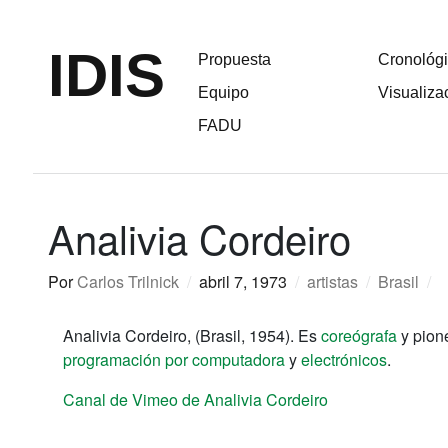
IDIS
Propuesta
Cronológ
Equipo
Visualiza
FADU
Analivia Cordeiro
Por
Carlos Trilnick
/
abril 7, 1973
/
artistas
/
Brasil
/
Analivia Cordeiro, (Brasil, 1954). Es
coreógrafa
y pion
programación por computadora
y
electrónicos
.
Canal de Vimeo de Analivia Cordeiro