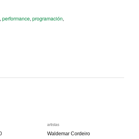
,
performance
,
programación
,
artistas
artistas
0
0
Waldemar Cordeiro
Waldemar Cordeiro