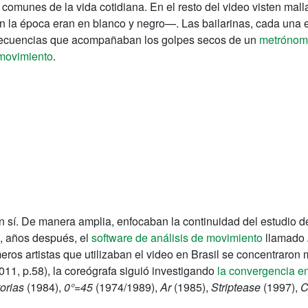
 comunes de la vida cotidiana. En el resto del video visten mal
en la época eran en blanco y negro—. Las bailarinas, cada una 
 secuencias que acompañaban los golpes secos de un
metróno
movimiento
.
 en sí. De manera amplia, enfocaban la continuidad del estudio
ó, años después, el
software de análisis de movimiento
llamado
meros artistas que utilizaban el video en Brasil se concentraron
11, p.58), la coreógrafa siguió investigando
la convergencia en
orias
(1984),
0°=45
(1974/1989),
Ar
(1985),
Striptease
(1997),
C