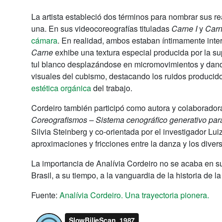
La artista estableció dos términos para nombrar sus r
una. En sus videocoreografías tituladas
Carne I
y
Carn
cámara
. En realidad, ambos estaban íntimamente inter
Carne
exhibe una textura especial producida por la s
tul blanco desplazándose en micromovimientos y dando 
visuales del cubismo, destacando los ruidos producido
estética orgánica
del trabajo.
Cordeiro también participó como autora y colaboradora
Coreografismos – Sistema cenográfico generativo p
Silvia Steinberg y co-orientada por el investigador Lu
aproximaciones y fricciones entre la danza y los dive
La importancia de Analívia Cordeiro no se acaba en su
Brasil, a su tiempo, a la vanguardia de la historia de
Fuente:
Analívia Cordeiro. Una trayectoria pionera.