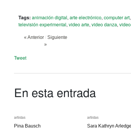
Tags:
animación digital
,
arte electrónico
,
computer art
televisión experimental
,
video arte
,
video danza
,
video
« Anterior
/
Siguiente
»
Tweet
En esta entrada
artistas
artistas
artistas
artistas
Pina Bausch
Pina Bausch
Sara Kathryn Arledg
Sara Kathryn Arledg