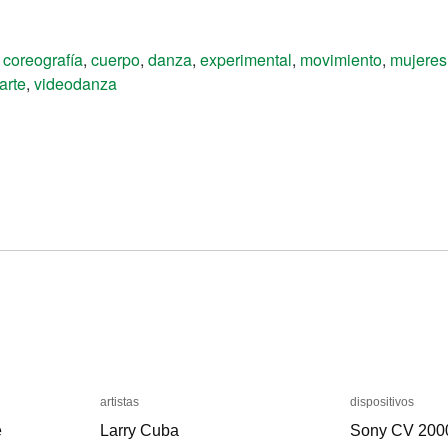
,
coreografía
,
cuerpo
,
danza
,
experimental
,
movimiento
,
mujeres
arte
,
videodanza
artistas
artistas
dispositivos
dispositivos
e
e
Larry Cuba
Larry Cuba
Sony CV 200
Sony CV 200