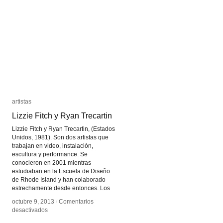
Trinh
Trinh
Thi
Thi
artistas
artistas
Lizzie Fitch y Ryan Trecartin
Lizzie Fitch y Ryan Trecartin
Lizzie Fitch y Ryan Trecartin, (Estados
Unidos, 1981). Son dos artistas que
trabajan en video, instalación,
escultura y performance. Se
conocieron en 2001 mientras
estudiaban en la Escuela de Diseño
de Rhode Island y han colaborado
estrechamente desde entonces. Los
octubre 9, 2013
octubre 9, 2013
/
/
Comentarios
Comentarios
en
en
desactivados
desactivados
Lizzie
Lizzie