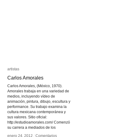
David
David
Zink
Zink
Yi
Yi
artistas
artistas
Carlos Amorales
Carlos Amorales
Carlos Amorales, (México, 1970).
Amorales trabaja en una variedad de
medios, incluyendo vídeo de
animación, pintura, dibujo, escultura y
performance. Su trabajo examina la
cultura mexicana contemporánea y
sus valores. Sitio oficial:
http://estudioamorales.com/ Comenzó
su carrera a mediados de los
enero 24, 2012
enero 24, 2012
/
/
Comentarios
Comentarios