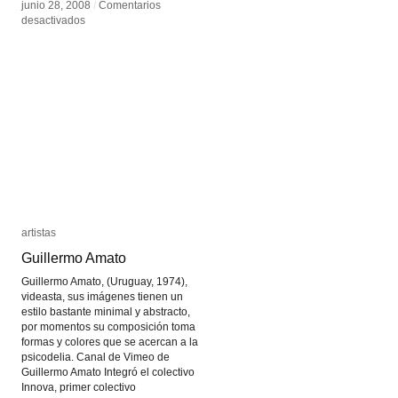
junio 28, 2008
junio 28, 2008
/
/
Comentarios
Comentarios
en
en
desactivados
desactivados
Ale
Ale
de
de
la
la
Puente
Puente
artistas
artistas
Guillermo Amato
Guillermo Amato
Guillermo Amato, (Uruguay, 1974),
videasta, sus imágenes tienen un
estilo bastante minimal y abstracto,
por momentos su composición toma
formas y colores que se acercan a la
psicodelia. Canal de Vimeo de
Guillermo Amato Integró el colectivo
Innova, primer colectivo