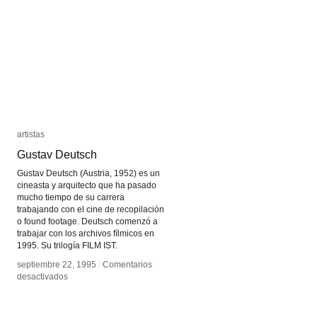
Fitch
Fitch
y
y
Ryan
Ryan
Trecartin
Trecartin
artistas
artistas
Gustav Deutsch
Gustav Deutsch
Gustav Deutsch (Austria, 1952) es un
cineasta y arquitecto que ha pasado
mucho tiempo de su carrera
trabajando con el cine de recopilación
o found footage. Deutsch comenzó a
trabajar con los archivos fílmicos en
1995. Su trilogía FILM IST.
septiembre 22, 1995
septiembre 22, 1995
/
/
Comentarios
Comentarios
en
en
desactivados
desactivados
Gustav
Gustav
Deutsch
Deutsch