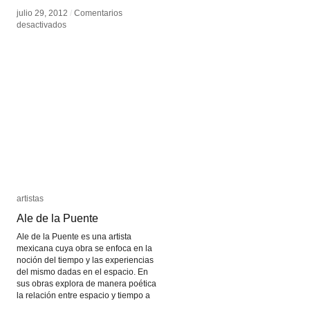
julio 29, 2012
julio 29, 2012
/
/
Comentarios
Comentarios
en
en
desactivados
desactivados
Thomas
Thomas
Demand
Demand
artistas
artistas
Ale de la Puente
Ale de la Puente
Ale de la Puente es una artista
mexicana cuya obra se enfoca en la
noción del tiempo y las experiencias
del mismo dadas en el espacio. En
sus obras explora de manera poética
la relación entre espacio y tiempo a