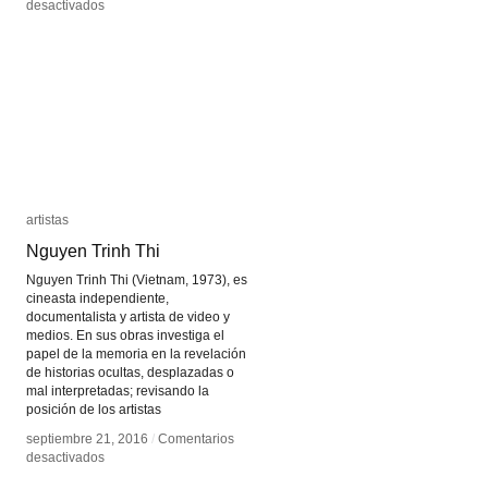
en
en
desactivados
desactivados
Mario
Mario
Klingemann
Klingemann
artistas
artistas
Nguyen Trinh Thi
Nguyen Trinh Thi
Nguyen Trinh Thi (Vietnam, 1973), es
cineasta independiente,
documentalista y artista de video y
medios. En sus obras investiga el
papel de la memoria en la revelación
de historias ocultas, desplazadas o
mal interpretadas; revisando la
posición de los artistas
septiembre 21, 2016
septiembre 21, 2016
/
/
Comentarios
Comentarios
en
en
desactivados
desactivados
Nguyen
Nguyen