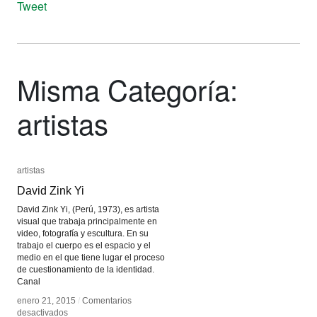
Tweet
Misma Categoría:
artistas
artistas
artistas
David Zink Yi
David Zink Yi
David Zink Yi, (Perú, 1973), es artista
visual que trabaja principalmente en
video, fotografía y escultura. En su
trabajo el cuerpo es el espacio y el
medio en el que tiene lugar el proceso
de cuestionamiento de la identidad.
Canal
enero 21, 2015
enero 21, 2015
/
/
Comentarios
Comentarios
en
en
desactivados
desactivados