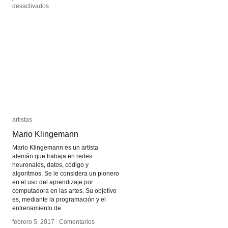
en
en
desactivados
desactivados
Michael
Michael
Naimark
Naimark
artistas
artistas
Mario Klingemann
Mario Klingemann
Mario Klingemann es un artista
alemán que trabaja en redes
neuronales, datos, código y
algoritmos. Se le considera un pionero
en el uso del aprendizaje por
computadora en las artes. Su objetivo
es, mediante la programación y el
entrenamiento de
febrero 5, 2017
febrero 5, 2017
/
/
Comentarios
Comentarios