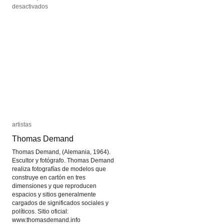
en
en
desactivados
desactivados
Carlos
Carlos
Amorales
Amorales
artistas
artistas
Thomas Demand
Thomas Demand
Thomas Demand, (Alemania, 1964).
Escultor y fotógrafo. Thomas Demand
realiza fotografías de modelos que
construye en cartón en tres
dimensiones y que reproducen
espacios y sitios generalmente
cargados de significados sociales y
políticos. Sitio oficial:
www.thomasdemand.info