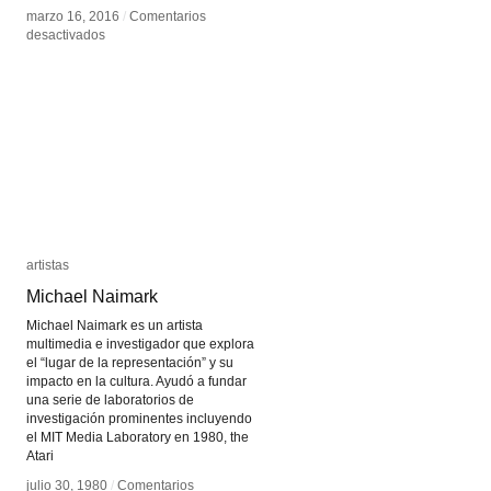
marzo 16, 2016
marzo 16, 2016
/
/
Comentarios
Comentarios
en
en
desactivados
desactivados
Guillermo
Guillermo
Amato
Amato
artistas
artistas
Michael Naimark
Michael Naimark
Michael Naimark es un artista
multimedia e investigador que explora
el “lugar de la representación” y su
impacto en la cultura. Ayudó a fundar
una serie de laboratorios de
investigación prominentes incluyendo
el MIT Media Laboratory en 1980, the
Atari
julio 30, 1980
julio 30, 1980
/
/
Comentarios
Comentarios