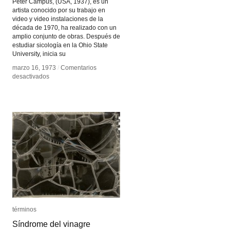
Peter Campus, (USA, 1937), es un
artista conocido por su trabajo en
video y video instalaciones de la
década de 1970, ha realizado con un
amplio conjunto de obras. Después de
estudiar sicología en la Ohio State
University, inicia su
marzo 16, 1973
marzo 16, 1973
/
/
Comentarios
Comentarios
en
en
desactivados
desactivados
Peter
Peter
Campus
Campus
términos
términos
Síndrome del vinagre
Síndrome del vinagre