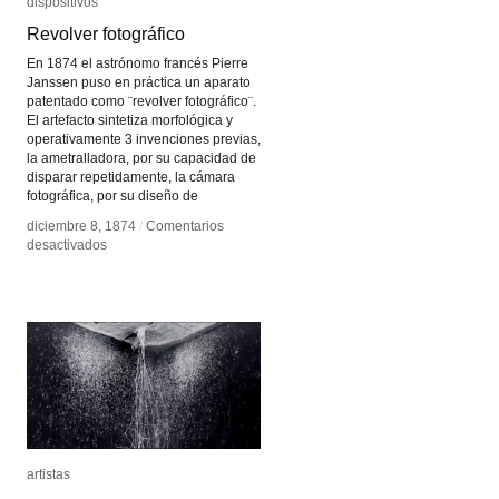
dispositivos
dispositivos
Revolver fotográfico
Revolver fotográfico
En 1874 el astrónomo francés Pierre
Janssen puso en práctica un aparato
patentado como ¨revolver fotográfico¨.
El artefacto sintetiza morfológica y
operativamente 3 invenciones previas,
la ametralladora, por su capacidad de
disparar repetidamente, la cámara
fotográfica, por su diseño de
diciembre 8, 1874
diciembre 8, 1874
/
/
Comentarios
Comentarios
en
en
desactivados
desactivados
Revolver
Revolver
fotográfico
fotográfico
artistas
artistas