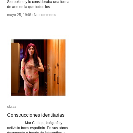
Stereokino y lo consideraba una forma
de arte en la que todos los
mayo 25, 1948
mayo 25, 1948
/
/
No comments
No comments
obras
obras
Construcciones identitarias
Construcciones identitarias
Mar C. Llop, fotógrafa y
activista trans española. En sus obras