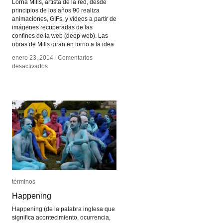
Lorna Mills, artista de la red, desde
principios de los años 90 realiza
animaciones, GIFs, y videos a partir de
imágenes recuperadas de las
confines de la web (deep web). Las
obras de Mills giran en torno a la idea
enero 23, 2014
enero 23, 2014
/
/
Comentarios
Comentarios
en
en
desactivados
desactivados
Lorna
Lorna
Millis
Millis
términos
términos
Happening
Happening
Happening (de la palabra inglesa que
significa acontecimiento, ocurrencia,