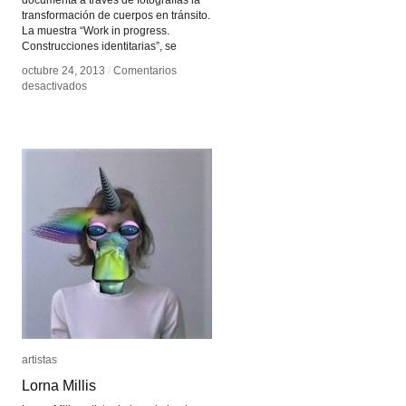
documenta a través de fotografías la
transformación de cuerpos en tránsito.
La muestra “Work in progress.
Construcciones identitarias”, se
octubre 24, 2013
octubre 24, 2013
/
/
Comentarios
Comentarios
en
en
desactivados
desactivados
Construcciones
Construcciones
identitarias
identitarias
artistas
artistas
Lorna Millis
Lorna Millis