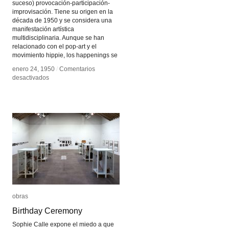
suceso) provocación-participación-
improvisación. Tiene su origen en la
década de 1950 y se considera una
manifestación artística
multidisciplinaria. Aunque se han
relacionado con el pop-art y el
movimiento hippie, los happenings se
enero 24, 1950
enero 24, 1950
/
/
Comentarios
Comentarios
en
en
desactivados
desactivados
Happening
Happening
obras
obras
Birthday Ceremony
Birthday Ceremony
Sophie Calle expone el miedo a que