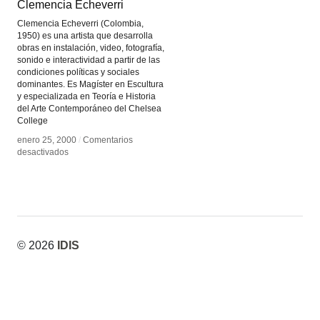
Clemencia Echeverri
Clemencia Echeverri
Clemencia Echeverri (Colombia,
1950) es una artista que desarrolla
obras en instalación, video, fotografía,
sonido e interactividad a partir de las
condiciones políticas y sociales
dominantes. Es Magíster en Escultura
y especializada en Teoría e Historia
del Arte Contemporáneo del Chelsea
College
enero 25, 2000
enero 25, 2000
/
/
Comentarios
Comentarios
en
en
desactivados
desactivados
Clemencia
Clemencia
Echeverri
Echeverri
© 2026
IDIS