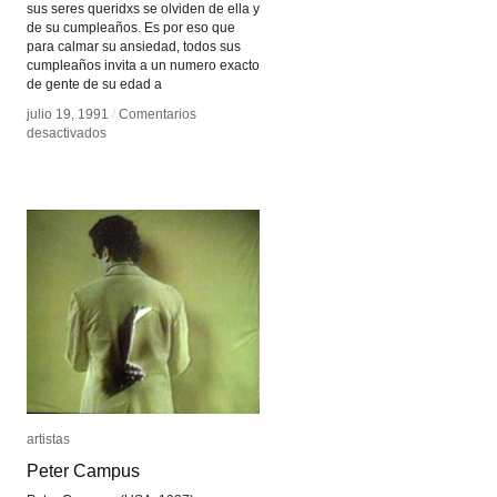
sus seres queridxs se olviden de ella y
de su cumpleaños. Es por eso que
para calmar su ansiedad, todos sus
cumpleaños invita a un numero exacto
de gente de su edad a
julio 19, 1991
julio 19, 1991
/
/
Comentarios
Comentarios
en
en
desactivados
desactivados
Birthday
Birthday
Ceremony
Ceremony
artistas
artistas
Peter Campus
Peter Campus