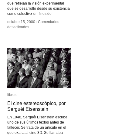
que reflejan la visión experimental
que se desarrolló desde su existencia
como colectivo sin fines de
octubre 15, 2000
octubre 15, 2000
/
/
Comentarios
Comentarios
en
en
desactivados
desactivados
Experimental
Experimental
Film
Film
Society
Society
libros
libros
El cine estereoscópico, por
El cine estereoscópico, por
Serguéi Eisenstein
Serguéi Eisenstein
En 1948, Serguéi Eisenstein escribe
uno de sus últimos textos antes de
fallecer. Se trata de un artículo en el
que exalta al cine 3D. Se llamaba