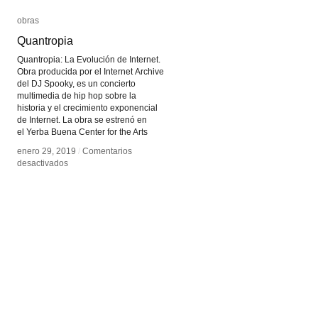
obras
obras
Quantropia
Quantropia
Quantropia: La Evolución de Internet.
Obra producida por el Internet Archive
del DJ Spooky, es un concierto
multimedia de hip hop sobre la
historia y el crecimiento exponencial
de Internet. La obra se estrenó en
el Yerba Buena Center for the Arts
enero 29, 2019
enero 29, 2019
/
/
Comentarios
Comentarios
en
en
desactivados
desactivados
Quantropia
Quantropia