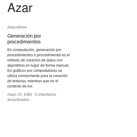
Azar
dispositivos
dispositivos
Generación por
Generación por
procedimientos
procedimientos
En computación, generación por
procedimientos o procedimental es el
método de creación de datos con
algoritmos en lugar de forma manual.
En gráficos por computadoras se
utiliza comúnmente para la creación
de texturas, mientras que en el
contexto de los
mayo 25, 1980
mayo 25, 1980
/
/
Comentarios
Comentarios
en
en
desactivados
desactivados
Generación
Generación
por
por
procedimientos
procedimientos