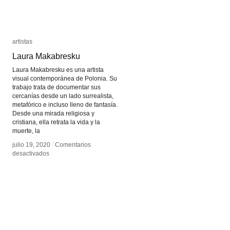
artistas
artistas
Laura Makabresku
Laura Makabresku
Laura Makabresku es una artista
visual contemporánea de Polonia. Su
trabajo trata de documentar sus
cercanías desde un lado surrealista,
metafórico e incluso lleno de fantasía.
Desde una mirada religiosa y
cristiana, ella retrata la vida y la
muerte, la
julio 19, 2020
julio 19, 2020
/
/
Comentarios
Comentarios
en
en
desactivados
desactivados
Laura
Laura
Makabresku
Makabresku