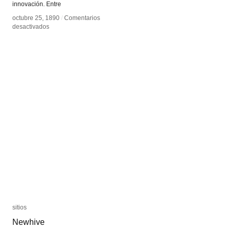
innovación. Entre
octubre 25, 1890
octubre 25, 1890
/
/
Comentarios
Comentarios
en
en
desactivados
desactivados
Gabriel
Gabriel
Tarde
Tarde
sitios
sitios
Newhive
Newhive