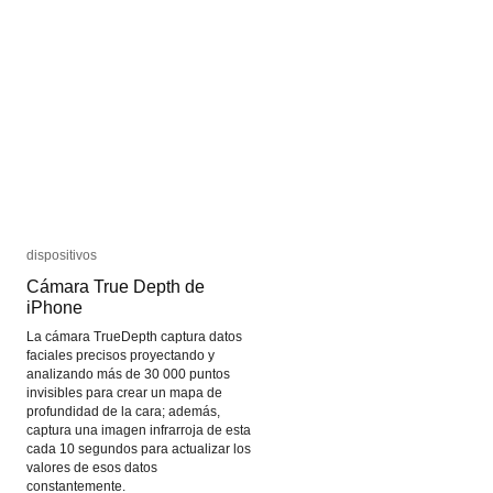
de
de
identidad
identidad
dispositivos
dispositivos
Cámara True Depth de
Cámara True Depth de
iPhone
iPhone
La cámara TrueDepth captura datos
faciales precisos proyectando y
analizando más de 30 000 puntos
invisibles para crear un mapa de
profundidad de la cara; además,
captura una imagen infrarroja de esta
cada 10 segundos para actualizar los
valores de esos datos
constantemente.