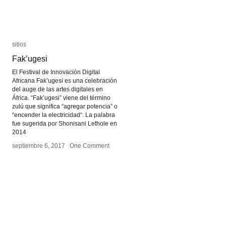
sitios
sitios
Fak’ugesi
Fak’ugesi
El Festival de Innovación Digital
Africana Fak’ugesi es una celebración
del auge de las artes digitales en
África. “Fak’ugesi” viene del término
zulú que significa “agregar potencia” o
“encender la electricidad“. La palabra
fue sugerida por Shonisani Lethole en
2014
septiembre 6, 2017
septiembre 6, 2017
/
/
One Comment
One Comment