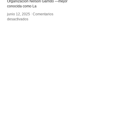
Organización Nelson Garrido —mejor
conocida como La
junio 12, 2025
junio 12, 2025
/
/
Comentarios
Comentarios
en
en
desactivados
desactivados
Nelson
Nelson
Garrido
Garrido