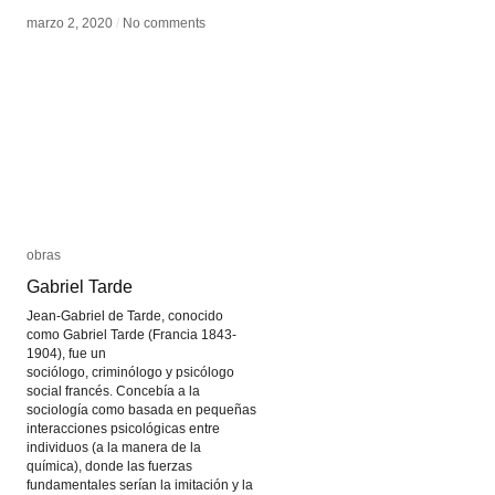
marzo 2, 2020
marzo 2, 2020
/
/
No comments
No comments
obras
obras
Gabriel Tarde
Gabriel Tarde
Jean-Gabriel de Tarde, conocido
como Gabriel Tarde (Francia 1843-
1904), fue un
sociólogo, criminólogo y psicólogo
social francés. Concebía a la
sociología como basada en pequeñas
interacciones psicológicas entre
individuos (a la manera de la
química), donde las fuerzas
fundamentales serían la imitación y la