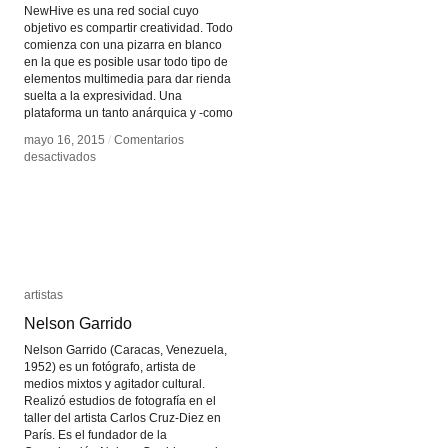
NewHive es una red social cuyo
objetivo es compartir creatividad. Todo
comienza con una pizarra en blanco
en la que es posible usar todo tipo de
elementos multimedia para dar rienda
suelta a la expresividad. Una
plataforma un tanto anárquica y -como
mayo 16, 2015
mayo 16, 2015
/
/
Comentarios
Comentarios
en
en
desactivados
desactivados
Newhive
Newhive
artistas
artistas
Nelson Garrido
Nelson Garrido
Nelson Garrido (Caracas, Venezuela,
1952) es un fotógrafo, artista de
medios mixtos y agitador cultural.
Realizó estudios de fotografía en el
taller del artista Carlos Cruz-Diez en
París. Es el fundador de la