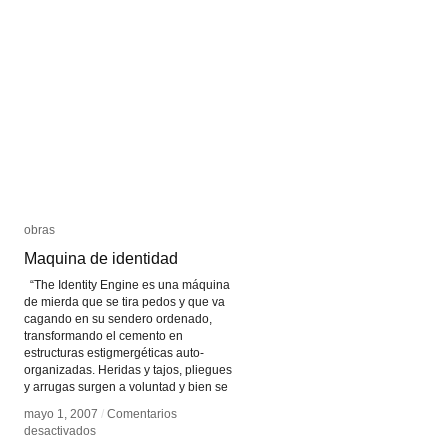
obras
obras
Maquina de identidad
Maquina de identidad
“The Identity Engine es una máquina
de mierda que se tira pedos y que va
cagando en su sendero ordenado,
transformando el cemento en
estructuras estigmergéticas auto-
organizadas. Heridas y tajos, pliegues
y arrugas surgen a voluntad y bien se
mayo 1, 2007
mayo 1, 2007
/
/
Comentarios
Comentarios
en
en
desactivados
desactivados
Maquina
Maquina