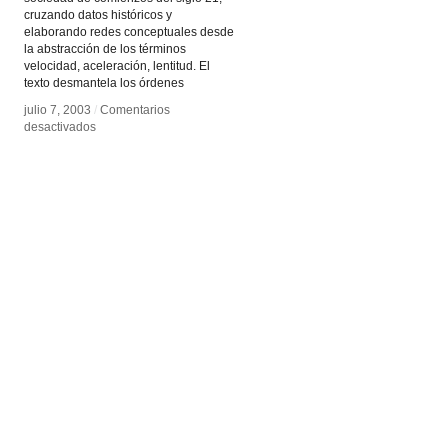
cruzando datos históricos y
elaborando redes conceptuales desde
la abstracción de los términos
velocidad, aceleración, lentitud. El
texto desmantela los órdenes
julio 7, 2003
julio 7, 2003
/
/
Comentarios
Comentarios
en
en
desactivados
desactivados
El
El
arte
arte
del
del
Motor
Motor