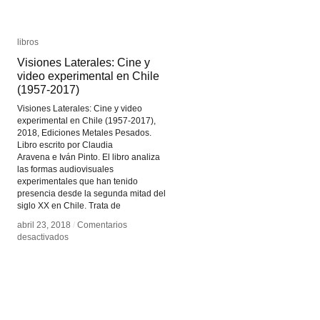
libros
libros
Visiones Laterales: Cine y
Visiones Laterales: Cine y
video experimental en Chile
video experimental en Chile
(1957-2017)
(1957-2017)
Visiones Laterales: Cine y video
experimental en Chile (1957-2017),
2018, Ediciones Metales Pesados.
Libro escrito por Claudia
Aravena e Iván Pinto. El libro analiza
las formas audiovisuales
experimentales que han tenido
presencia desde la segunda mitad del
siglo XX en Chile. Trata de
abril 23, 2018
abril 23, 2018
/
/
Comentarios
Comentarios
en
en
desactivados
desactivados
Visiones
Visiones
Laterales:
Laterales:
Cine
Cine
y
y
video
video
experimental
experimental