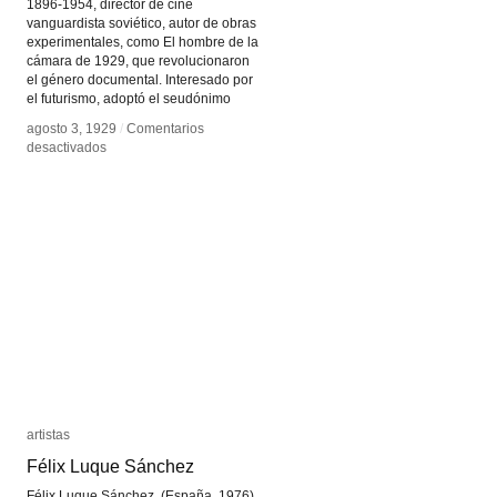
1896-1954, director de cine
vanguardista soviético, autor de obras
experimentales, como El hombre de la
cámara de 1929, que revolucionaron
el género documental. Interesado por
el futurismo, adoptó el seudónimo
agosto 3, 1929
agosto 3, 1929
/
/
Comentarios
Comentarios
en
en
desactivados
desactivados
Dziga
Dziga
Vértov
Vértov
artistas
artistas
Félix Luque Sánchez
Félix Luque Sánchez
Félix Luque Sánchez, (España, 1976).