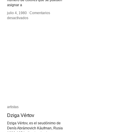
número de colores que se pueden
asignar a
julio 4, 1980
julio 4, 1980
/
/
Comentarios
Comentarios
en
en
desactivados
desactivados
Mapa
Mapa
de
de
bits
bits
artistas
artistas
Dziga Vértov
Dziga Vértov
Dziga Vértov, es el seudónimo de
Denís Abrámovich Káufman, Rusia