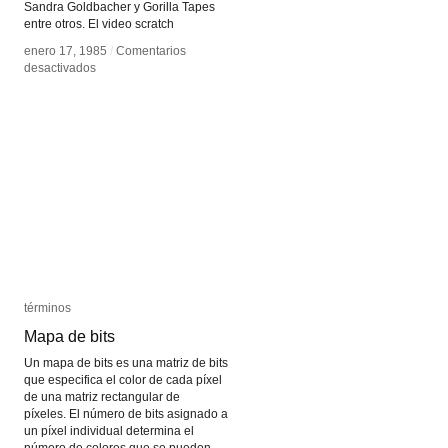
Sandra Goldbacher y Gorilla Tapes
entre otros. El video scratch
enero 17, 1985
enero 17, 1985
/
/
Comentarios
Comentarios
en
en
desactivados
desactivados
Scratch
Scratch
video
video
términos
términos
Mapa de bits
Mapa de bits
Un mapa de bits es una matriz de bits
que especifica el color de cada píxel
de una matriz rectangular de
píxeles. El número de bits asignado a
un píxel individual determina el