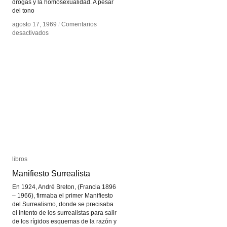
drogas y la homosexualidad. A pesar
del tono
agosto 17, 1969
agosto 17, 1969
/
/
Comentarios
Comentarios
en
en
desactivados
desactivados
Kenneth
Kenneth
Anger
Anger
libros
libros
Manifiesto Surrealista
Manifiesto Surrealista
En 1924, André Breton, (Francia 1896
– 1966), firmaba el primer Manifiesto
del Surrealismo, donde se precisaba
el intento de los surrealistas para salir
de los rígidos esquemas de la razón y