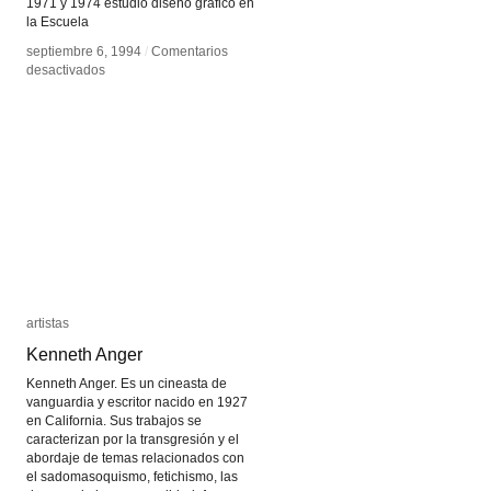
1971 y 1974 estudió diseño gráfico en
la Escuela
septiembre 6, 1994
septiembre 6, 1994
/
/
Comentarios
Comentarios
en
en
desactivados
desactivados
Gonzalo
Gonzalo
Mezza
Mezza
artistas
artistas
Kenneth Anger
Kenneth Anger
Kenneth Anger. Es un cineasta de
vanguardia y escritor nacido en 1927
en California. Sus trabajos se
caracterizan por la transgresión y el
abordaje de temas relacionados con
el sadomasoquismo, fetichismo, las