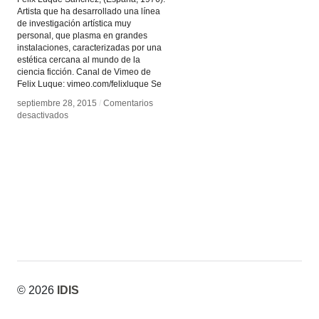
Artista que ha desarrollado una línea
de investigación artística muy
personal, que plasma en grandes
instalaciones, caracterizadas por una
estética cercana al mundo de la
ciencia ficción. Canal de Vimeo de
Felix Luque: vimeo.com/felixluque Se
septiembre 28, 2015
septiembre 28, 2015
/
/
Comentarios
Comentarios
en
en
desactivados
desactivados
Félix
Félix
Luque
Luque
Sánchez
Sánchez
© 2026
IDIS