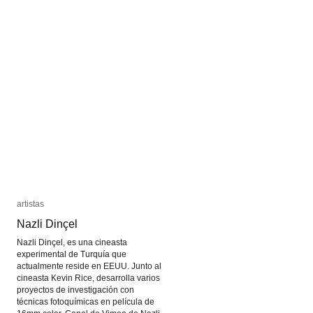
en
en
Chile
Chile
(1957-
(1957-
2017)
2017)
artistas
artistas
Nazli Dinçel
Nazli Dinçel
Nazli Dinçel, es una cineasta
experimental de Turquía que
actualmente reside en EEUU. Junto al
cineasta Kevin Rice, desarrolla varios
proyectos de investigación con
técnicas fotoquímicas en película de