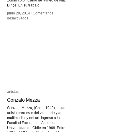
16mm color. Canal de Vimeo de Nazli
Dinçel En su trabajo,
junio 20, 2014
junio 20, 2014
/
/
Comentarios
Comentarios
en
en
desactivados
desactivados
Nazli
Nazli
Dinçel
Dinçel
artistas
artistas
Gonzalo Mezza
Gonzalo Mezza
Gonzalo Mezza, (Chile, 1949), es un
artista precursor del videoarte y arte
multimedial y net art. Ingresó a la
Facultad Facultad de Arte de la
Universidad de Chile en 1969. Entre