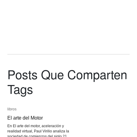
Posts Que Comparten
Tags
libros
libros
El arte del Motor
El arte del Motor
En El arte del motor, aceleración y
realidad virtual, Paul Virilio analiza la
sociedad de comienzos del siglo 21,