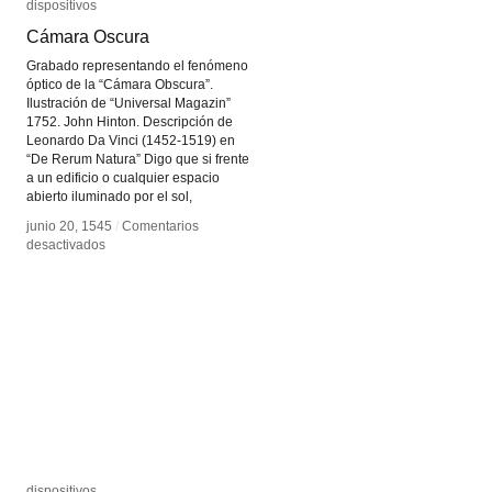
dispositivos
dispositivos
Cámara Oscura
Cámara Oscura
Grabado representando el fenómeno
óptico de la “Cámara Obscura”.
Ilustración de “Universal Magazin”
1752. John Hinton. Descripción de
Leonardo Da Vinci (1452-1519) en
“De Rerum Natura” Digo que si frente
a un edificio o cualquier espacio
abierto iluminado por el sol,
junio 20, 1545
junio 20, 1545
/
/
Comentarios
Comentarios
en
en
desactivados
desactivados
Cámara
Cámara
Oscura
Oscura
dispositivos
dispositivos