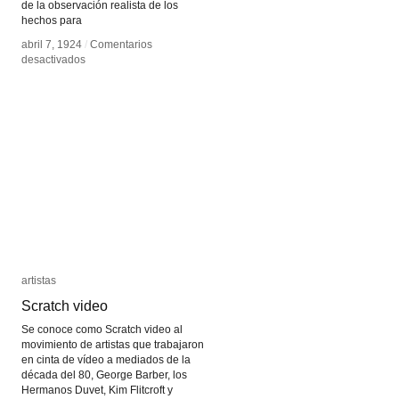
de la observación realista de los
hechos para
abril 7, 1924
abril 7, 1924
/
/
Comentarios
Comentarios
en
en
desactivados
desactivados
Manifiesto
Manifiesto
Surrealista
Surrealista
artistas
artistas
Scratch video
Scratch video
Se conoce como Scratch video al
movimiento de artistas que trabajaron
en cinta de vídeo a mediados de la
década del 80, George Barber, los
Hermanos Duvet, Kim Flitcroft y