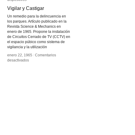
Vigilar y Castigar
Vigilar y Castigar
Un remedio para la delincuencia en
los parques. Artículo publicado en la
Revista Science & Mechanics en
enero de 1965. Propone la instalación
de Circuitos Cerrado de TV (CCTV) en
el espacio púbico como sistema de
vigilancia y la utilización
enero 22, 1965
enero 22, 1965
/
/
Comentarios
Comentarios
en
en
desactivados
desactivados
Vigilar
Vigilar
y
y
Castigar
Castigar