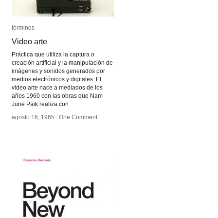
términos
términos
Video arte
Video arte
Práctica que utiliza la captura o
creación artificial y la manipulación de
imágenes y sonidos generados por
medios electrónicos y digitales. El
video arte nace a mediados de los
años 1960 con las obras que Nam
June Paik realiza con
agosto 16, 1965
agosto 16, 1965
/
/
One Comment
One Comment