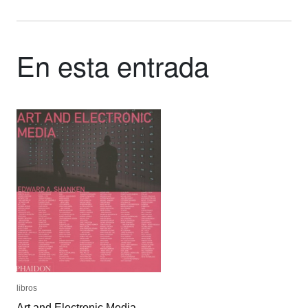
En esta entrada
libros
libros
Art and Electronic Media
Art and Electronic Media