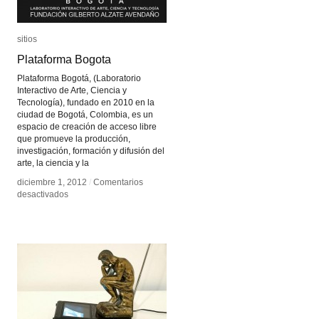
sitios
sitios
Plataforma Bogota
Plataforma Bogota
Plataforma Bogotá, (Laboratorio
Interactivo de Arte, Ciencia y
Tecnología), fundado en 2010 en la
ciudad de Bogotá, Colombia, es un
espacio de creación de acceso libre
que promueve la producción,
investigación, formación y difusión del
arte, la ciencia y la
diciembre 1, 2012
diciembre 1, 2012
/
/
Comentarios
Comentarios
en
en
desactivados
desactivados
Plataforma
Plataforma
Bogota
Bogota