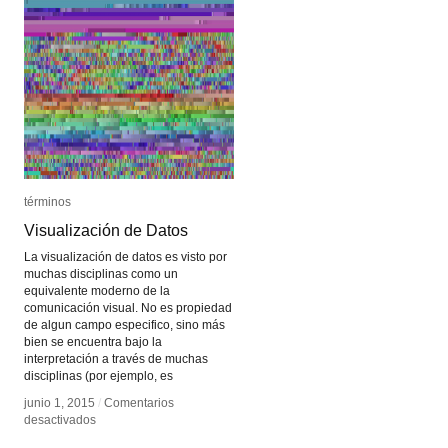
términos
términos
Visualización de Datos
Visualización de Datos
La visualización de datos es visto por
muchas disciplinas como un
equivalente moderno de la
comunicación visual. No es propiedad
de algun campo especifico, sino más
bien se encuentra bajo la
interpretación a través de muchas
disciplinas (por ejemplo, es
junio 1, 2015
junio 1, 2015
/
/
Comentarios
Comentarios
en
en
desactivados
desactivados
Visualización
Visualización