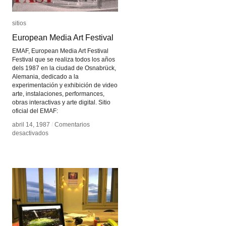
sitios
sitios
European Media Art Festival
European Media Art Festival
EMAF, European Media Art Festival
Festival que se realiza todos los años
dels 1987 en la ciudad de Osnabrück,
Alemania, dedicado a la
experimentación y exhibición de video
arte, instalaciones, performances,
obras interactivas y arte digital. Sitio
oficial del EMAF:
abril 14, 1987
abril 14, 1987
/
/
Comentarios
Comentarios
en
en
desactivados
desactivados
European
European
Media
Media
Art
Art
Festival
Festival