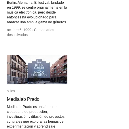
Berlín, Alemania. El festival, fundado
en 1999, se centró originalmente en la
música electrónica, pero desde
entonces ha evolucionado para
abarcar una amplia gama de géneros
octubre 6, 1999
octubre 6, 1999
/
/
Comentarios
Comentarios
en
en
desactivados
desactivados
CTM
CTM
Festival
Festival
sitios
sitios
Medialab Prado
Medialab Prado
Medialab-Prado es un laboratorio
ciudadano de producción,
investigación y difusión de proyectos
culturales que explora las formas de
experimentación y aprendizaje