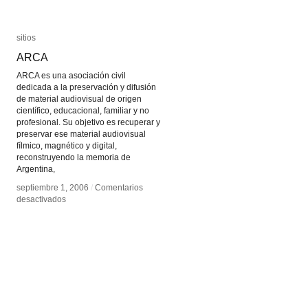
sitios
sitios
ARCA
ARCA
ARCA es una asociación civil
dedicada a la preservación y difusión
de material audiovisual de origen
científico, educacional, familiar y no
profesional. Su objetivo es recuperar y
preservar ese material audiovisual
fílmico, magnético y digital,
reconstruyendo la memoria de
Argentina,
septiembre 1, 2006
septiembre 1, 2006
/
/
Comentarios
Comentarios
en
en
desactivados
desactivados
ARCA
ARCA