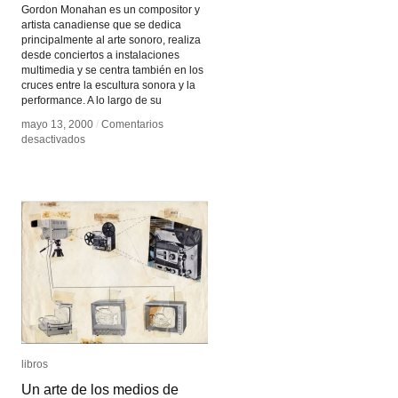
Gordon Monahan es un compositor y
artista canadiense que se dedica
principalmente al arte sonoro, realiza
desde conciertos a instalaciones
multimedia y se centra también en los
cruces entre la escultura sonora y la
performance. A lo largo de su
mayo 13, 2000
mayo 13, 2000
/
/
Comentarios
Comentarios
en
en
desactivados
desactivados
Gordon
Gordon
Monahan
Monahan
libros
libros
Un arte de los medios de
Un arte de los medios de