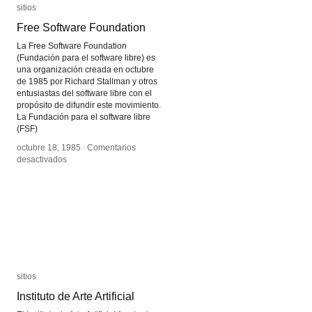
sitios
sitios
Free Software Foundation
Free Software Foundation
La Free Software Foundation
(Fundación para el software libre) es
una organización creada en octubre
de 1985 por Richard Stallman y otros
entusiastas del software libre con el
propósito de difundir este movimiento.
La Fundación para el software libre
(FSF)
octubre 18, 1985
octubre 18, 1985
/
/
Comentarios
Comentarios
en
en
desactivados
desactivados
Free
Free
Software
Software
Foundation
Foundation
sitios
sitios
Instituto de Arte Artificial
Instituto de Arte Artificial