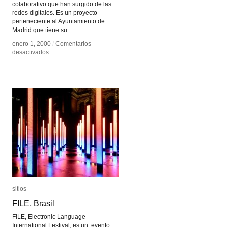
colaborativo que han surgido de las
redes digitales. Es un proyecto
perteneciente al Ayuntamiento de
Madrid que tiene su
enero 1, 2000
enero 1, 2000
/
/
Comentarios
Comentarios
en
en
desactivados
desactivados
Medialab
Medialab
Prado
Prado
sitios
sitios
FILE, Brasil
FILE, Brasil
FILE, Electronic Language
International Festival, es un evento