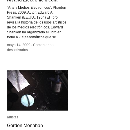
“Arte y Medios Electrónicos”, Phaidon
Press, 2009. Autor: Edward A.
Shanken (EE.UU., 1964) El libro
revisa la historia de los usos artísticos
de los medios electrónicos. Edward
Shanken ha organizado el libro en
torno a 7 ejes temáticos que se
mayo 14, 2009
mayo 14, 2009
/
/
Comentarios
Comentarios
en
en
desactivados
desactivados
Art
Art
and
and
Electronic
Electronic
Media
Media
artistas
artistas
Gordon Monahan
Gordon Monahan