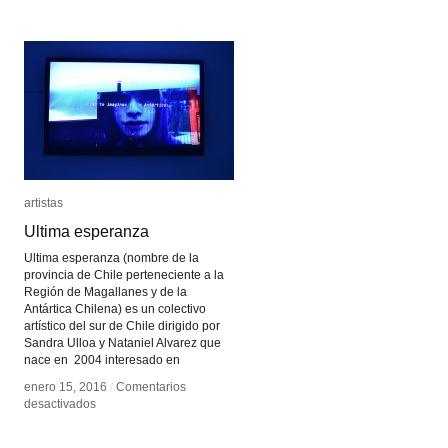
de
de
Datos
Datos
artistas
artistas
Ultima esperanza
Ultima esperanza
Ultima esperanza (nombre de la
provincia de Chile perteneciente a la
Región de Magallanes y de la
Antártica Chilena) es un colectivo
artístico del sur de Chile dirigido por
Sandra Ulloa y Nataniel Alvarez que
nace en 2004 interesado en
enero 15, 2016
enero 15, 2016
/
/
Comentarios
Comentarios
en
en
desactivados
desactivados
Ultima
Ultima
esperanza
esperanza