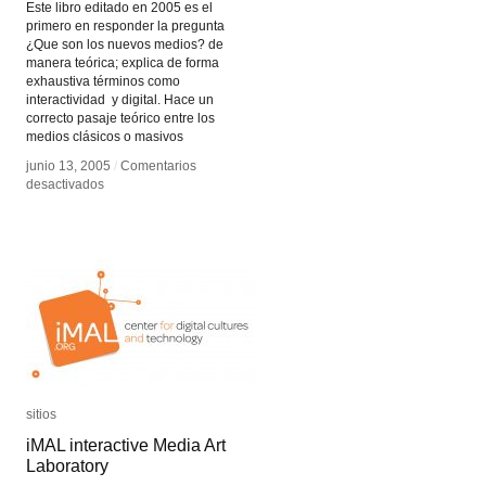
Este libro editado en 2005 es el
primero en responder la pregunta
¿Que son los nuevos medios? de
manera teórica; explica de forma
exhaustiva términos como
interactividad y digital. Hace un
correcto pasaje teórico entre los
medios clásicos o masivos
junio 13, 2005
junio 13, 2005
/
/
Comentarios
Comentarios
en
en
desactivados
desactivados
El
El
Lenguaje
Lenguaje
de
de
los
los
nuevos
nuevos
medios
medios
sitios
sitios
iMAL interactive Media Art
iMAL interactive Media Art
Laboratory
Laboratory