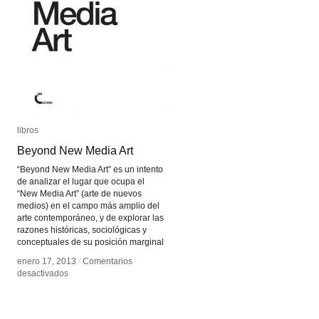
libros
libros
Beyond New Media Art
Beyond New Media Art
“Beyond New Media Art” es un intento
de analizar el lugar que ocupa el
“New Media Art” (arte de nuevos
medios) en el campo más amplio del
arte contemporáneo, y de explorar las
razones históricas, sociológicas y
conceptuales de su posición marginal
enero 17, 2013
enero 17, 2013
/
/
Comentarios
Comentarios
en
en
desactivados
desactivados
Beyond
Beyond
New
New
Media
Media