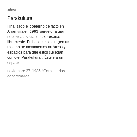
sitios
sitios
Parakultural
Parakultural
Finalizado el gobierno de facto en
Argentina en 1983, surge una gran
necesidad social de expresarse
libremente. En base a esto surgen un
montón de movimientos artísticos y
espacios para que estos sucedan,
como el Parakultural. Éste era un
espacio
noviembre 27, 1986
noviembre 27, 1986
/
/
Comentarios
Comentarios
en
en
desactivados
desactivados
Parakultural
Parakultural