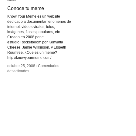
Conoce tu meme
Conoce tu meme
Know Your Meme es un website
dedicado a documentar fenómenos de
internet: videos virales, fotos,
imágenes, frases populares, etc.
Creado en 2008 por el
estudio Rocketboom por Kenyatta
Cheese, Jamie Wilkinson, y Elspeth
Rountree. ¿Qué es un meme?
http://knowyourmeme.com/
octubre 25, 2008
octubre 25, 2008
/
/
Comentarios
Comentarios
en
en
desactivados
desactivados
Conoce
Conoce
tu
tu
meme
meme