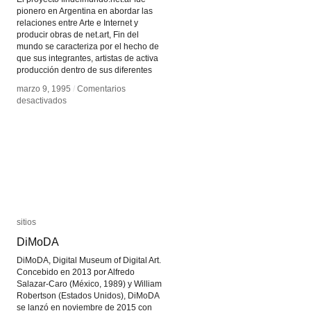
pionero en Argentina en abordar las
relaciones entre Arte e Internet y
producir obras de net.art, Fin del
mundo se caracteriza por el hecho de
que sus integrantes, artistas de activa
producción dentro de sus diferentes
marzo 9, 1995
marzo 9, 1995
/
/
Comentarios
Comentarios
en
en
desactivados
desactivados
Fin
Fin
del
del
mundo
mundo
sitios
sitios
DiMoDA
DiMoDA
DiMoDA, Digital Museum of Digital Art.
Concebido en 2013 por Alfredo
Salazar-Caro (México, 1989) y William
Robertson (Estados Unidos), DiMoDA
se lanzó en noviembre de 2015 con