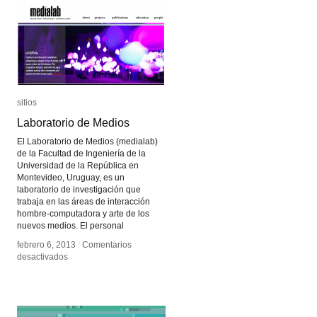
Art
Art
sitios
sitios
Laboratorio de Medios
Laboratorio de Medios
El Laboratorio de Medios (medialab)
de la Facultad de Ingeniería de la
Universidad de la República en
Montevideo, Uruguay, es un
laboratorio de investigación que
trabaja en las áreas de interacción
hombre-computadora y arte de los
nuevos medios. El personal
febrero 6, 2013
febrero 6, 2013
/
/
Comentarios
Comentarios
en
en
desactivados
desactivados
Laboratorio
Laboratorio
de
de
Medios
Medios