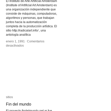
El Instituto de Arte Artificial Amsterdam
(Institute of Artificial Art Amsterdam) es
una organización independiente que
consiste de máquinas, computadoras,
algoritmos y personas, que trabajan
juntos hacia la automatización
completa de la producción artística. El
sitio http://radicalart.info/ , una
antología analítica
enero 1, 1991
enero 1, 1991
/
/
Comentarios
Comentarios
en
en
desactivados
desactivados
Instituto
Instituto
de
de
Arte
Arte
Artificial
Artificial
sitios
sitios
Fin del mundo
Fin del mundo
El proyecto findelmundo.net.ar fue