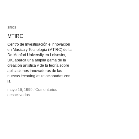
sitios
sitios
MTIRC
MTIRC
Centro de Investigación e Innovación
en Música y Tecnología (MTIRC) de la
De Monfort University en Leisester,
UK, abarca una amplia gama de la
creación artística y de la teoría sobre
aplicaciones innovadoras de las
nuevas tecnologías relacionadas con
la
mayo 16, 1999
mayo 16, 1999
/
/
Comentarios
Comentarios
en
en
desactivados
desactivados
MTIRC
MTIRC