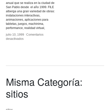
anual que se realiza en la ciudad de
San Pablo desde el año 1999. FILE
alberga una gran variedad de obras:
instalaciones interactivas,
animaciones, aplicaciones para
tabletas, juegos, machinima,
performance, realidad virtual,
julio 10, 1999
julio 10, 1999
/
/
Comentarios
Comentarios
en
en
desactivados
desactivados
FILE,
FILE,
Brasil
Brasil
Misma Categoría:
sitios
sitios
sitios