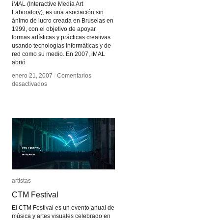
iMAL (Interactive Media Art
Laboratory), es una asociación sin
ánimo de lucro creada en Bruselas en
1999, con el objetivo de apoyar
formas artísticas y prácticas creativas
usando tecnologías informáticas y de
red como su medio. En 2007, iMAL
abrió
enero 21, 2007
enero 21, 2007
/
/
Comentarios
Comentarios
en
en
desactivados
desactivados
iMAL
iMAL
interactive
interactive
Media
Media
Art
Art
Laboratory
Laboratory
artistas
artistas
CTM Festival
CTM Festival
El CTM Festival es un evento anual de
música y artes visuales celebrado en