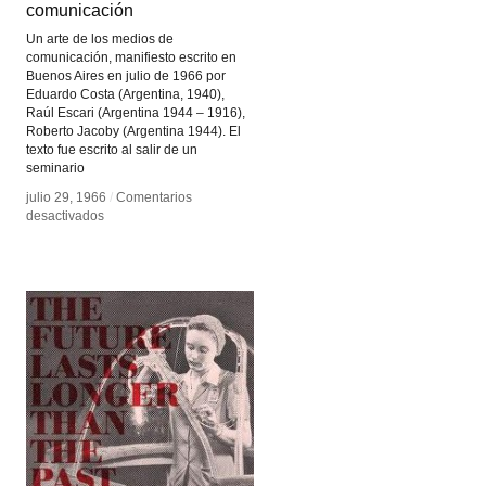
comunicación
comunicación
Un arte de los medios de
comunicación, manifiesto escrito en
Buenos Aires en julio de 1966 por
Eduardo Costa (Argentina, 1940),
Raúl Escari (Argentina 1944 – 1916),
Roberto Jacoby (Argentina 1944). El
texto fue escrito al salir de un
seminario
julio 29, 1966
julio 29, 1966
/
/
Comentarios
Comentarios
en
en
desactivados
desactivados
Un
Un
arte
arte
de
de
los
los
medios
medios
de
de
comunicación
comunicación