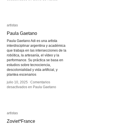
artistas
artistas
Paula Gaetano
Paula Gaetano
Paula Gaetano Adi es una artista
interdisciplinar argentina y académica
que trabaja en las intersecciones de la
robótica, la artesanía, el vídeo y la
performance. Su práctica se basa en
estudios sobre tecnociencia,
descolonialidad y vida artificial, y
plantea escenarios
julio 10, 2025
julio 10, 2025
/
/
Comentarios
Comentarios
desactivados
desactivados
en Paula Gaetano
en Paula Gaetano
artistas
artistas
Zoviet*France
Zoviet*France