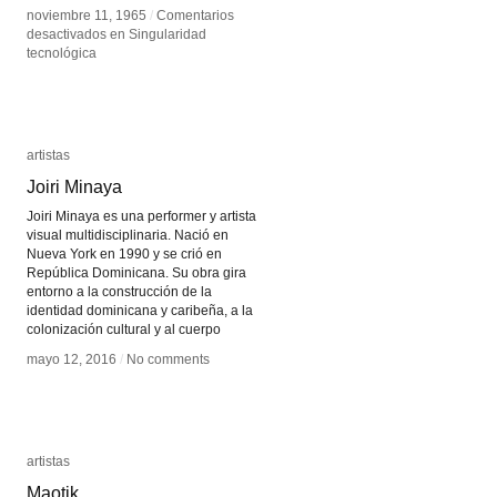
noviembre 11, 1965
noviembre 11, 1965
/
/
Comentarios
Comentarios
desactivados
desactivados
en Singularidad
en Singularidad
tecnológica
tecnológica
artistas
artistas
Joiri Minaya
Joiri Minaya
Joiri Minaya es una performer y artista
visual multidisciplinaria. Nació en
Nueva York en 1990 y se crió en
República Dominicana. Su obra gira
entorno a la construcción de la
identidad dominicana y caribeña, a la
colonización cultural y al cuerpo
mayo 12, 2016
mayo 12, 2016
/
/
No comments
No comments
artistas
artistas
Maotik
Maotik