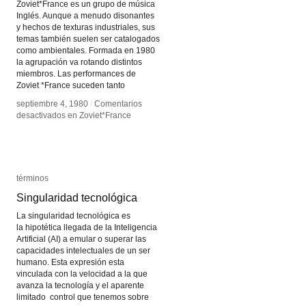
Zoviet*France es un grupo de música
Inglés. Aunque a menudo disonantes
y hechos de texturas industriales, sus
temas también suelen ser catalogados
como ambientales. Formada en 1980
la agrupación va rotando distintos
miembros. Las performances de
Zoviet *France suceden tanto
septiembre 4, 1980
septiembre 4, 1980
/
/
Comentarios
Comentarios
desactivados
desactivados
en Zoviet*France
en Zoviet*France
términos
términos
Singularidad tecnológica
Singularidad tecnológica
La singularidad tecnológica es
la hipotética llegada de la Inteligencia
Artificial (AI) a emular o superar las
capacidades intelectuales de un ser
humano. Esta expresión esta
vinculada con la velocidad a la que
avanza la tecnología y el aparente
limitado control que tenemos sobre