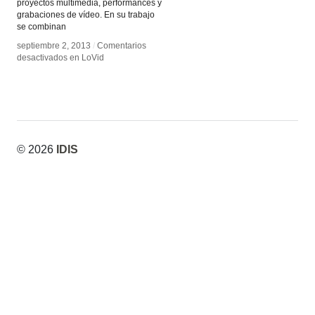
proyectos multimedia, performances y
grabaciones de vídeo. En su trabajo
se combinan
septiembre 2, 2013
septiembre 2, 2013
/
/
Comentarios
Comentarios
desactivados
desactivados
en LoVid
en LoVid
© 2026
IDIS