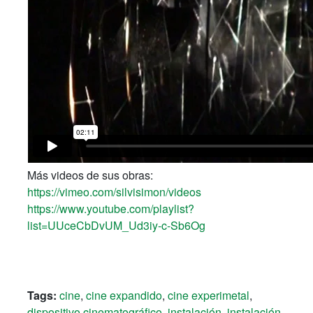
Más videos de sus obras:
https://vimeo.com/silvisimon/videos
https://www.youtube.com/playlist?
list=UUceCbDvUM_Ud3iy-c-Sb6Og
Tags:
cine
,
cine expandido
,
cine experimetal
,
dispositivo cinematográfico
,
instalación
,
instalación