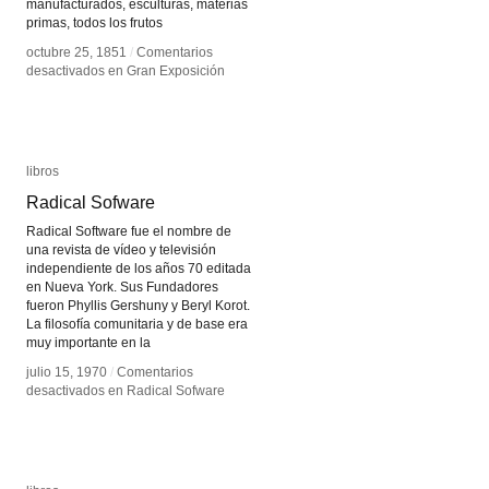
manufacturados, esculturas, materias
primas, todos los frutos
octubre 25, 1851
octubre 25, 1851
/
/
Comentarios
Comentarios
desactivados
desactivados
en Gran Exposición
en Gran Exposición
libros
libros
Radical Sofware
Radical Sofware
Radical Software fue el nombre de
una revista de vídeo y televisión
independiente de los años 70 editada
en Nueva York. Sus Fundadores
fueron Phyllis Gershuny y Beryl Korot.
La filosofía comunitaria y de base era
muy importante en la
julio 15, 1970
julio 15, 1970
/
/
Comentarios
Comentarios
desactivados
desactivados
en Radical Sofware
en Radical Sofware