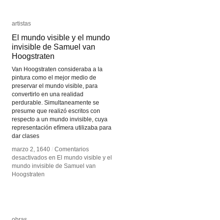
artistas
artistas
El mundo visible y el mundo
El mundo visible y el mundo
invisible de Samuel van
invisible de Samuel van
Hoogstraten
Hoogstraten
Van Hoogstraten consideraba a la
pintura como el mejor medio de
preservar el mundo visible, para
convertirlo en una realidad
perdurable. Simultaneamente se
presume que realizó escritos con
respecto a un mundo invisible, cuya
representación efímera utilizaba para
dar clases
marzo 2, 1640
marzo 2, 1640
/
/
Comentarios
Comentarios
desactivados
desactivados
en El mundo visible y el
en El mundo visible y el
mundo invisible de Samuel van
mundo invisible de Samuel van
Hoogstraten
Hoogstraten
obras
obras