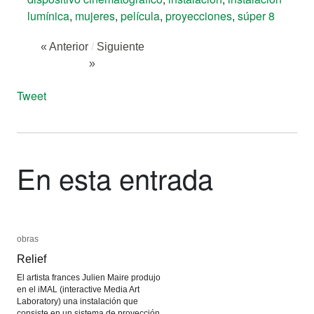
lumínica
,
mujeres
,
película
,
proyecciones
,
súper 8
« Anterior
/
Siguiente
»
Tweet
En esta entrada
obras
obras
Relief
Relief
El artista frances Julien Maire produjo
en el iMAL (interactive Media Art
Laboratory) una instalación que
consiste en un sistema de proyección