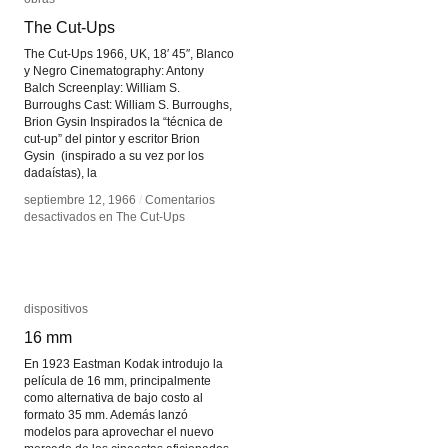
The Cut-Ups
The Cut-Ups
The Cut-Ups 1966, UK, 18′ 45″, Blanco
y Negro Cinematography: Antony
Balch Screenplay: William S.
Burroughs Cast: William S. Burroughs,
Brion Gysin Inspirados la “técnica de
cut-up” del pintor y escritor Brion
Gysin (inspirado a su vez por los
dadaístas), la
septiembre 12, 1966
septiembre 12, 1966
/
/
Comentarios
Comentarios
desactivados
desactivados
en The Cut-Ups
en The Cut-Ups
dispositivos
dispositivos
16 mm
16 mm
En 1923 Eastman Kodak introdujo la
película de 16 mm, principalmente
como alternativa de bajo costo al
formato 35 mm. Además lanzó
modelos para aprovechar el nuevo