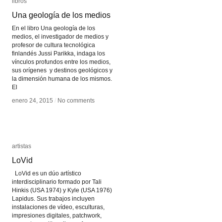
libros
libros
Una geología de los medios
Una geología de los medios
En el libro Una geología de los
medios, el investigador de medios y
profesor de cultura tecnológica
finlandés Jussi Parikka, indaga los
vínculos profundos entre los medios,
sus orígenes y destinos geológicos y
la dimensión humana de los mismos.
El
enero 24, 2015
enero 24, 2015
/
/
No comments
No comments
artistas
artistas
LoVid
LoVid
LoVid es un dúo artístico
interdisciplinario formado por Tali
Hinkis (USA 1974) y Kyle (USA 1976)
Lapidus. Sus trabajos incluyen
instalaciones de vídeo, esculturas,
impresiones digitales, patchwork,