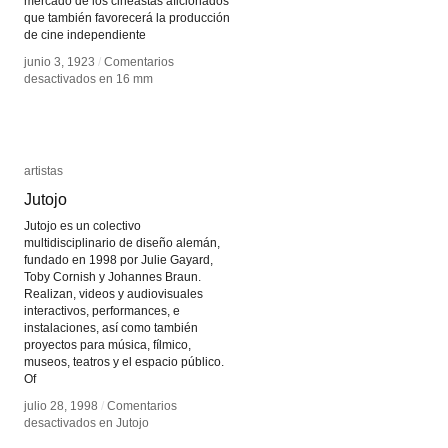
mercado de los cineastas aficionados
que también favorecerá la producción
de cine independiente
junio 3, 1923
junio 3, 1923
/
/
Comentarios
Comentarios
desactivados
desactivados
en 16 mm
en 16 mm
artistas
artistas
Jutojo
Jutojo
Jutojo es un colectivo
multidisciplinario de diseño alemán,
fundado en 1998 por Julie Gayard,
Toby Cornish y Johannes Braun.
Realizan, videos y audiovisuales
interactivos, performances, e
instalaciones, así como también
proyectos para música, fílmico,
museos, teatros y el espacio público.
Of
julio 28, 1998
julio 28, 1998
/
/
Comentarios
Comentarios
desactivados
desactivados
en Jutojo
en Jutojo