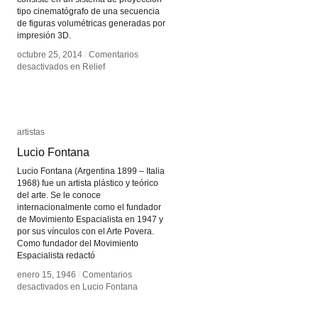
tipo cinematógrafo de una secuencia
de figuras volumétricas generadas por
impresión 3D.
octubre 25, 2014
octubre 25, 2014
/
/
Comentarios
Comentarios
desactivados
desactivados
en Relief
en Relief
artistas
artistas
Lucio Fontana
Lucio Fontana
Lucio Fontana (Argentina 1899 – Italia
1968) fue un artista plástico y teórico
del arte. Se le conoce
internacionalmente como el fundador
de Movimiento Espacialista en 1947 y
por sus vínculos con el Arte Povera.
Como fundador del Movimiento
Espacialista redactó
enero 15, 1946
enero 15, 1946
/
/
Comentarios
Comentarios
desactivados
desactivados
en Lucio Fontana
en Lucio Fontana