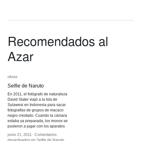
Recomendados al
Azar
obras
obras
Selfie de Naruto
Selfie de Naruto
En 2011, el fotógrafo de naturaleza
David Slater viajó a la Isla de
Sulawesi en Indonesia para sacar
fotografías de grupos de macaco
negro crestado. Cuando la cámara
estaba ya preparada, los monos se
pusieron a jugar con los aparatos
junio 21, 2011
junio 21, 2011
/
/
Comentarios
Comentarios
desactivados
desactivados
en Selfie de Naruto
en Selfie de Naruto