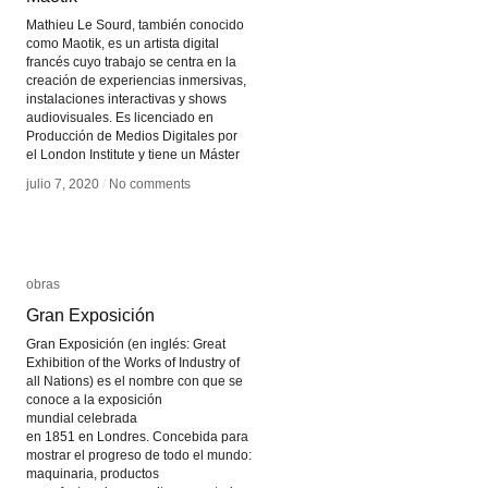
Mathieu Le Sourd, también conocido
como Maotik, es un artista digital
francés cuyo trabajo se centra en la
creación de experiencias inmersivas,
instalaciones interactivas y shows
audiovisuales. Es licenciado en
Producción de Medios Digitales por
el London Institute y tiene un Máster
julio 7, 2020
julio 7, 2020
/
/
No comments
No comments
obras
obras
Gran Exposición
Gran Exposición
Gran Exposición (en inglés: Great
Exhibition of the Works of Industry of
all Nations) es el nombre con que se
conoce a la exposición
mundial celebrada
en 1851 en Londres. Concebida para
mostrar el progreso de todo el mundo:
maquinaria, productos