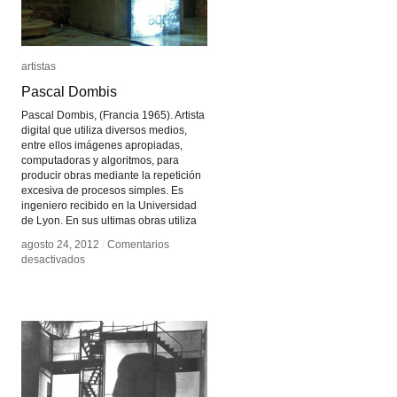
artistas
artistas
Pascal Dombis
Pascal Dombis
Pascal Dombis, (Francia 1965). Artista
digital que utiliza diversos medios,
entre ellos imágenes apropiadas,
computadoras y algoritmos, para
producir obras mediante la repetición
excesiva de procesos simples. Es
ingeniero recibido en la Universidad
de Lyon. En sus ultimas obras utiliza
agosto 24, 2012
agosto 24, 2012
/
/
Comentarios
Comentarios
en
en
desactivados
desactivados
Pascal
Pascal
Dombis
Dombis