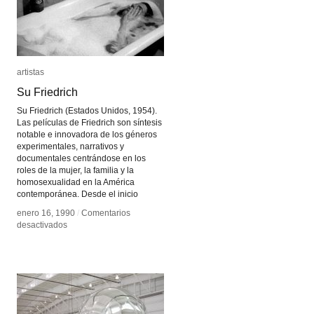
artistas
artistas
Su Friedrich
Su Friedrich
Su Friedrich (Estados Unidos, 1954).
Las películas de Friedrich son síntesis
notable e innovadora de los géneros
experimentales, narrativos y
documentales centrándose en los
roles de la mujer, la familia y la
homosexualidad en la América
contemporánea. Desde el inicio
enero 16, 1990
enero 16, 1990
/
/
Comentarios
Comentarios
en
en
desactivados
desactivados
Su
Su
Friedrich
Friedrich