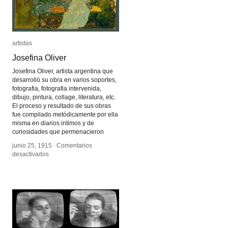
artistas
artistas
Josefina Oliver
Josefina Oliver
Josefina Oliver, artista argentina que
desarrolló su obra en varios soportes,
fotografia, fotografia intervenida,
dibujo, pintura, collage, literatura, etc.
El proceso y resultado de sus obras
fue compilado metódicamente por ella
misma en diarios intimos y de
curiosidades que permenacieron
junio 25, 1915
junio 25, 1915
/
/
Comentarios
Comentarios
en
en
desactivados
desactivados
Josefina
Josefina
Oliver
Oliver