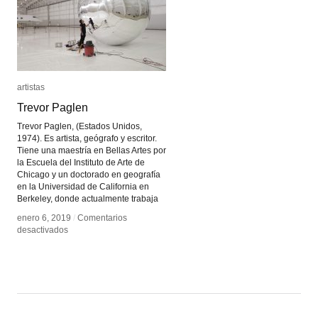
artistas
artistas
Trevor Paglen
Trevor Paglen
Trevor Paglen, (Estados Unidos,
1974). Es artista, geógrafo y escritor.
Tiene una maestría en Bellas Artes por
la Escuela del Instituto de Arte de
Chicago y un doctorado en geografía
en la Universidad de California en
Berkeley, donde actualmente trabaja
enero 6, 2019
enero 6, 2019
/
/
Comentarios
Comentarios
en
en
desactivados
desactivados
Trevor
Trevor
Paglen
Paglen