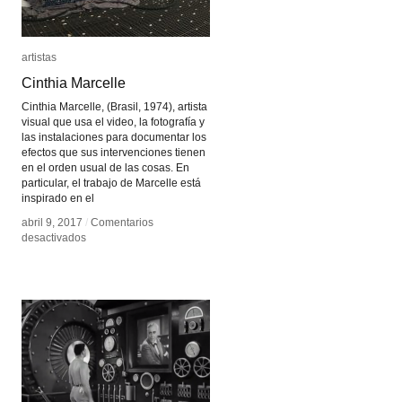
artistas
artistas
Cinthia Marcelle
Cinthia Marcelle
Cinthia Marcelle, (Brasil, 1974), artista
visual que usa el video, la fotografía y
las instalaciones para documentar los
efectos que sus intervenciones tienen
en el orden usual de las cosas. En
particular, el trabajo de Marcelle está
inspirado en el
abril 9, 2017
abril 9, 2017
/
/
Comentarios
Comentarios
en
en
desactivados
desactivados
Cinthia
Cinthia
Marcelle
Marcelle