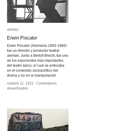
artistas
artistas
Erwin Piscator
Erwin Piscator
Erwin Piscator (Alemania 1893-1966)
fue un director y productor teatral
alemán. Junto a Bertolt Brecht, fue uno
de los exponentes más importantes
del teatro épico, el cual se enfocaba
en el contenido sociopolítico del
drama y no en la manipulación
octubre 11, 1922
octubre 11, 1922
/
/
Comentarios
Comentarios
en
en
desactivados
desactivados
Erwin
Erwin
Piscator
Piscator