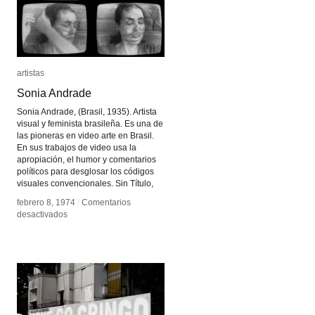
artistas
artistas
Sonia Andrade
Sonia Andrade
Sonia Andrade, (Brasil, 1935). Artista
visual y feminista brasileña. Es una de
las pioneras en video arte en Brasil.
En sus trabajos de video usa la
apropiación, el humor y comentarios
políticos para desglosar los códigos
visuales convencionales. Sin Título,
febrero 8, 1974
febrero 8, 1974
/
/
Comentarios
Comentarios
en
en
desactivados
desactivados
Sonia
Sonia
Andrade
Andrade