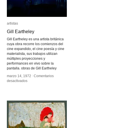
artistas
artistas
Gill Eartheley
Gill Eartheley
Gill Eartheley es una artista británica
cuya obra recorre los comienzos del
cine expandido, el cine poesía y cine
materialista, sus trabajos utilizan
múltiples proyecciones y
performances en vivo sobre la
pantalla. obras de Gill Eartheley
marzo 14, 1972
marzo 14, 1972
/
/
Comentarios
Comentarios
en
en
desactivados
desactivados
Gill
Gill
Eartheley
Eartheley