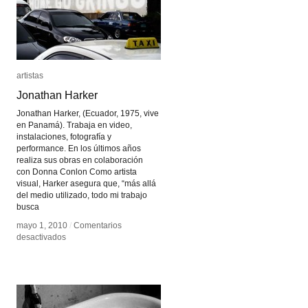
artistas
artistas
Jonathan Harker
Jonathan Harker
Jonathan Harker, (Ecuador, 1975, vive
en Panamá). Trabaja en video,
instalaciones, fotografía y
performance. En los últimos años
realiza sus obras en colaboración
con Donna Conlon Como artista
visual, Harker asegura que, “más allá
del medio utilizado, todo mi trabajo
busca
mayo 1, 2010
mayo 1, 2010
/
/
Comentarios
Comentarios
en
en
desactivados
desactivados
Jonathan
Jonathan
Harker
Harker