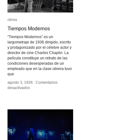
obras
obras
Tiempos Modernos
Tiempos Modernos
“Tiempos Modernos” es un
largometraje de 1936 dirigido, escrito
y protagonizado por el célebre actor y
director de cine Charles Chaplin. La
película constituye un retrato de las
condiciones desesperadas de un
empleado que en la clase obrera tuvo
que
agosto 3, 1936
agosto 3, 1936
/
/
Comentarios
Comentarios
en
en
desactivados
desactivados
Tiempos
Tiempos
Modernos
Modernos