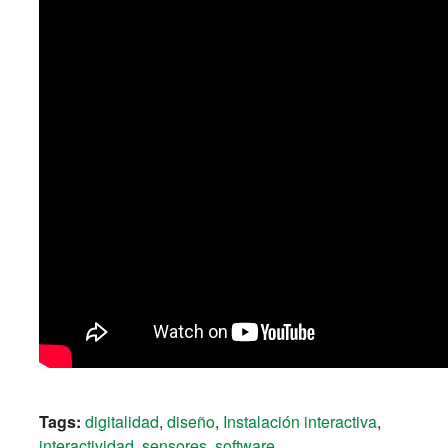
Tags:
digitalidad
,
diseño
,
Instalación interactiva
,
interactividad
,
sensores
,
software