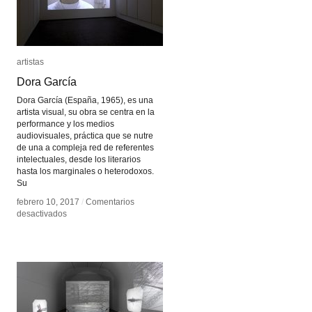
artistas
artistas
Dora García
Dora García
Dora García (España, 1965), es una
artista visual, su obra se centra en la
performance y los medios
audiovisuales, práctica que se nutre
de una a compleja red de referentes
intelectuales, desde los literarios
hasta los marginales o heterodoxos.
Su
febrero 10, 2017
febrero 10, 2017
/
/
Comentarios
Comentarios
en
en
desactivados
desactivados
Dora
Dora
García
García