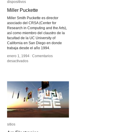
dispositivos
dispositivos
Miller Puckette
Miller Puckette
Miller Smith Puckette es director
asociado del CRSA (Center for
Research in Computing and the Arts),
así como miembro del claustro de la
facultad de la UC University of
California en San Diego en donde
trabaja desde el año 1994.
enero 1, 1994
enero 1, 1994
/
/
Comentarios
Comentarios
en
en
desactivados
desactivados
Miller
Miller
Puckette
Puckette
sitios
sitios