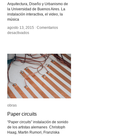
Arquitectura, Diseño y Urbanismo de
la Universidad de Buenos Aires. La
instalación interactiva, el video, la
música
agosto 13, 2015
agosto 13, 2015
/
/
Comentarios
Comentarios
en
en
desactivados
desactivados
Diego
Diego
Alberti
Alberti
obras
obras
Paper circuits
Paper circuits
“Paper circuits” instalación de sonido
de los artistas alemanes Christoph
Haag, Martin Rumori, Franziska