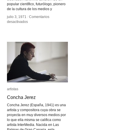
popular científico, futurólogo, pionero
de la cultura de los medios y
julio 3, 1971
julio 3, 1971
/
/
Comentarios
Comentarios
en
en
desactivados
desactivados
Erkki
Erkki
Kurenniemi
Kurenniemi
artistas
artistas
Concha Jerez
Concha Jerez
Concha Jerez (España, 1941) es una
artista y compositora cuya obra se
proyecta en muy diversos medios por
lo que ella misma se califica como
artista InterMedia. Nacida en Las
Palmas de Gran Canaria, esta