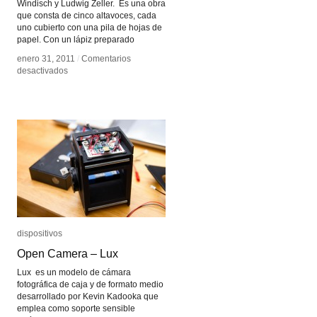
Windisch y Ludwig Zeller. Es una obra
que consta de cinco altavoces, cada
uno cubierto con una pila de hojas de
papel. Con un lápiz preparado
enero 31, 2011
enero 31, 2011
/
/
Comentarios
Comentarios
en
en
desactivados
desactivados
Paper
Paper
circuits
circuits
dispositivos
dispositivos
Open Camera – Lux
Open Camera – Lux
Lux es un modelo de cámara
fotográfica de caja y de formato medio
desarrollado por Kevin Kadooka que
emplea como soporte sensible