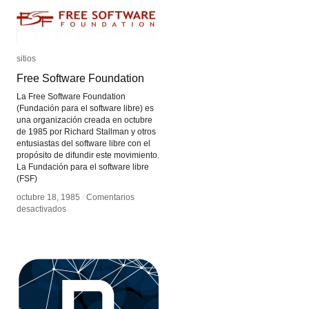
sitios
sitios
Free Software Foundation
Free Software Foundation
La Free Software Foundation
(Fundación para el software libre) es
una organización creada en octubre
de 1985 por Richard Stallman y otros
entusiastas del software libre con el
propósito de difundir este movimiento.
La Fundación para el software libre
(FSF)
octubre 18, 1985
octubre 18, 1985
/
/
Comentarios
Comentarios
en
en
desactivados
desactivados
Free
Free
Software
Software
Foundation
Foundation