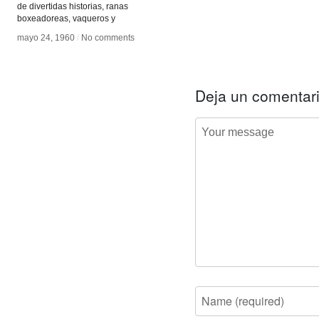
de divertidas historias, ranas
boxeadoreas, vaqueros y
mayo 24, 1960
mayo 24, 1960
/
/
No comments
No comments
Deja un comentar