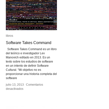
libros
libros
Software Takes Command
Software Takes Command
Software Takes Command es un libro
del teórico e investigador Lev
Manovich editado en 2013. Es un
texto sobre los estudios de software
en un intento de definir Software
Cultural. “Mi objetivo no es
proporcionar una historia completa del
software
julio 13, 2013
julio 13, 2013
/
/
Comentarios
Comentarios
en
en
desactivados
desactivados
Software
Software
Takes
Takes
Command
Command