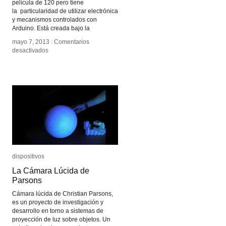
película de 120 pero tiene
la particularidad de utilizar electrónica
y mecanismos controlados con
Arduino. Está creada bajo la
mayo 7, 2013
mayo 7, 2013
/
/
Comentarios
Comentarios
en
en
desactivados
desactivados
Open
Open
Camera
Camera
–
–
Lux
Lux
dispositivos
dispositivos
La Cámara Lúcida de
La Cámara Lúcida de
Parsons
Parsons
Cámara lúcida de Christian Parsons,
es un proyecto de investigación y
desarrollo en torno a sistemas de
proyección de luz sobre objetos. Un