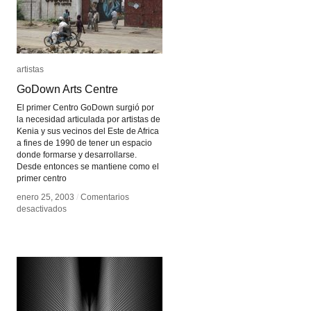
artistas
artistas
GoDown Arts Centre
GoDown Arts Centre
El primer Centro GoDown surgió por
la necesidad articulada por artistas de
Kenia y sus vecinos del Este de Africa
a fines de 1990 de tener un espacio
donde formarse y desarrollarse.
Desde entonces se mantiene como el
primer centro
enero 25, 2003
enero 25, 2003
/
/
Comentarios
Comentarios
en
en
desactivados
desactivados
GoDown
GoDown
Arts
Arts
Centre
Centre