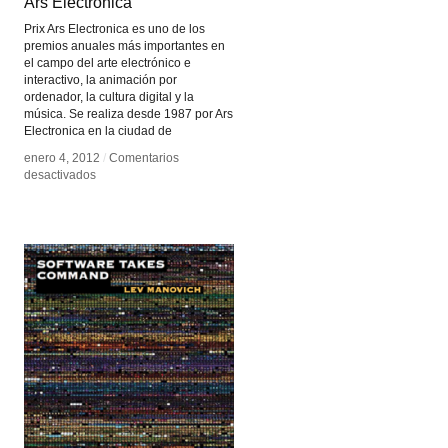
Ars Electronica
Ars Electronica
Prix Ars Electronica es uno de los
premios anuales más importantes en
el campo del arte electrónico e
interactivo, la animación por
ordenador, la cultura digital y la
música. Se realiza desde 1987 por Ars
Electronica en la ciudad de
enero 4, 2012
enero 4, 2012
/
/
Comentarios
Comentarios
en
en
desactivados
desactivados
Ars
Ars
Electronica
Electronica