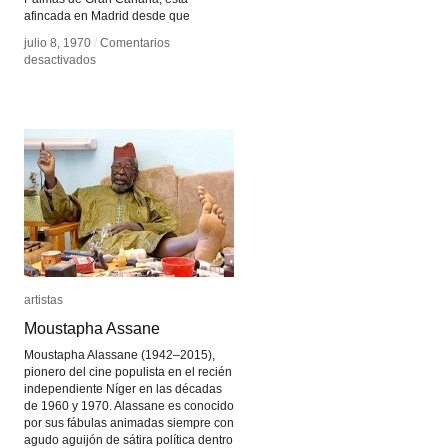
afincada en Madrid desde que
julio 8, 1970
julio 8, 1970
/
/
Comentarios
Comentarios
en
en
desactivados
desactivados
Concha
Concha
Jerez
Jerez
artistas
artistas
Moustapha Assane
Moustapha Assane
Moustapha Alassane (1942–2015),
pionero del cine populista en el recién
independiente Níger en las décadas
de 1960 y 1970. Alassane es conocido
por sus fábulas animadas siempre con
agudo aguijón de sátira política dentro