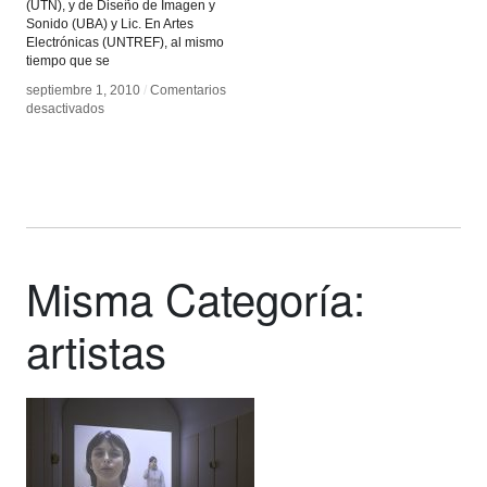
(UTN), y de Diseño de Imagen y
Sonido (UBA) y Lic. En Artes
Electrónicas (UNTREF), al mismo
tiempo que se
septiembre 1, 2010
septiembre 1, 2010
/
/
Comentarios
Comentarios
en
en
desactivados
desactivados
Leo
Leo
Nuñez
Nuñez
Misma Categoría:
artistas