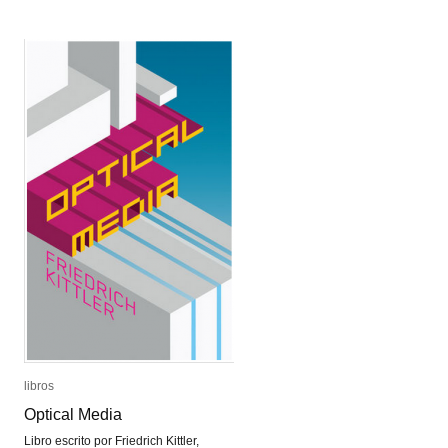
Fabre
Fabre
libros
libros
Optical Media
Optical Media
Libro escrito por Friedrich Kittler,