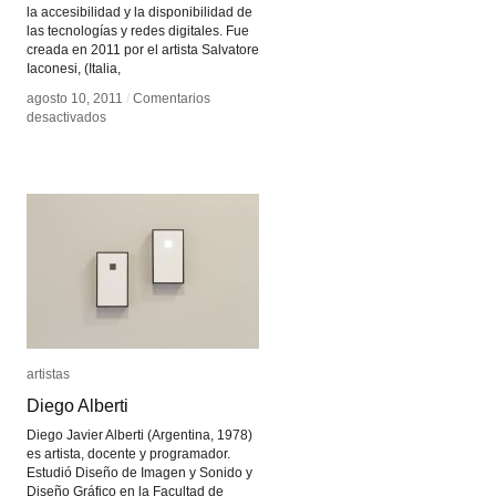
la accesibilidad y la disponibilidad de
las tecnologías y redes digitales. Fue
creada en 2011 por el artista Salvatore
Iaconesi, (Italia,
agosto 10, 2011
agosto 10, 2011
/
/
Comentarios
Comentarios
en
en
desactivados
desactivados
AOS
AOS
artistas
artistas
Diego Alberti
Diego Alberti
Diego Javier Alberti (Argentina, 1978)
es artista, docente y programador.
Estudió Diseño de Imagen y Sonido y
Diseño Gráfico en la Facultad de