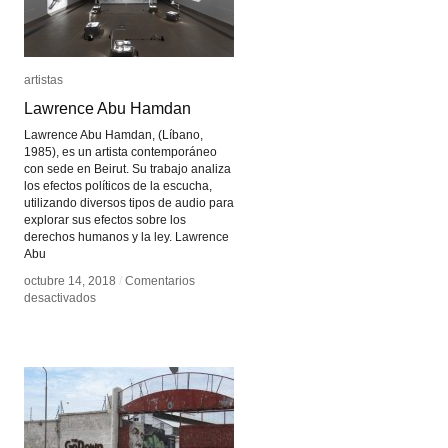
artistas
artistas
Lawrence Abu Hamdan
Lawrence Abu Hamdan
Lawrence Abu Hamdan, (Líbano,
1985), es un artista contemporáneo
con sede en Beirut. Su trabajo analiza
los efectos políticos de la escucha,
utilizando diversos tipos de audio para
explorar sus efectos sobre los
derechos humanos y la ley. Lawrence
Abu
octubre 14, 2018
octubre 14, 2018
/
/
Comentarios
Comentarios
en
en
desactivados
desactivados
Lawrence
Lawrence
Abu
Abu
Hamdan
Hamdan