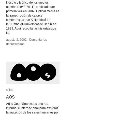
filósofo y teórico de los medios
alemán (1943-2011), publicado por
primera vez en 2002. Optical media es
la transcripción de catorce
conferencias que Kittler dictó en
la Humboldt-Universität de Berlín en
1999. Aquí recopila las historias que
las
agosto 3, 2002
agosto 3, 2002
/
/
Comentarios
Comentarios
en
en
desactivados
desactivados
Optical
Optical
Media
Media
sitios
sitios
AOS
AOS
Art is Open Source, es una red
informal e internacional para explorar
la mutación de los seres humanos por