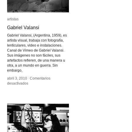
artistas
artistas
Gabriel Valansi
Gabriel Valansi
Gabriel Valansi, (Argentina, 1959), es
artista visual, trabaja con fotografía,
lenticulares, video e instalaciones.
Canal de Vimeo de Gabriel Valansi.
Sus imágenes no son fáciles, sus
artefactos refieren, de una manera u
otra, a un mundo en guerra. Sin
embargo,
abril 3, 2010
abril 3, 2010
/
/
Comentarios
Comentarios
en
en
desactivados
desactivados
Gabriel
Gabriel
Valansi
Valansi