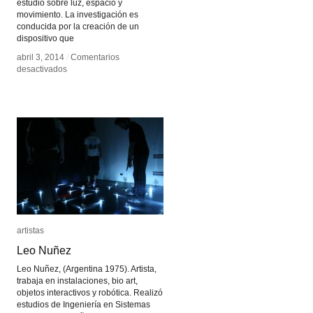
estudio sobre luz, espacio y
movimiento. La investigación es
conducida por la creación de un
dispositivo que
abril 3, 2014
abril 3, 2014
/
/
Comentarios
Comentarios
en
en
desactivados
desactivados
La
La
Cámara
Cámara
Lúcida
Lúcida
de
de
Parsons
Parsons
artistas
artistas
Leo Nuñez
Leo Nuñez
Leo Nuñez, (Argentina 1975). Artista,
trabaja en instalaciones, bio art,
objetos interactivos y robótica. Realizó
estudios de Ingeniería en Sistemas