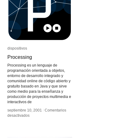
dispositivos
dispositivos
Processing
Processing
Processing es un lenguaje de
programación orientada a objetos,
entorno de desarrollo integrado y
comunidad online de código abierto y
gratuito basado en Java y que sirve
como medio para la enseñanza y
producción de proyectos multimedia e
interactivos de
septiembre 10, 2001
septiembre 10, 2001
/
/
Comentarios
Comentarios
en
en
desactivados
desactivados
Processing
Processing