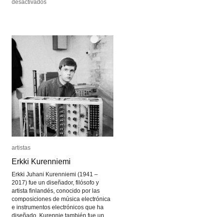
en
en
desactivados
desactivados
Merce
Merce
Cunningham
Cunningham
artistas
artistas
Erkki Kurenniemi
Erkki Kurenniemi
Erkki Juhani Kurenniemi (1941 –
2017) fue un diseñador, filósofo y
artista finlandés, conocido por las
composiciones de música electrónica
e instrumentos electrónicos que ha
diseñado. Kurennie también fue un