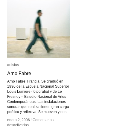
artistas
artistas
Arno Fabre
Arno Fabre
Arno Fabre, Francia. Se graduó en
1990 de la Escuela Nacional Superior
Louis Lumière (fotografía) y de Le
Fresnoy – Estudio Nacional de Artes
Contemporáneas. Las instalaciones
sonoras que realiza tienen gran carga
poética y reflexiva. Se mueven y nos
enero 2, 2006
enero 2, 2006
/
/
Comentarios
Comentarios
en
en
desactivados
desactivados
Arno
Arno