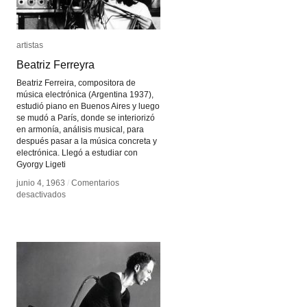
artistas
artistas
Beatriz Ferreyra
Beatriz Ferreyra
Beatriz Ferreira, compositora de
música electrónica (Argentina 1937),
estudió piano en Buenos Aires y luego
se mudó a París, donde se interiorizó
en armonía, análisis musical, para
después pasar a la música concreta y
electrónica. Llegó a estudiar con
Gyorgy Ligeti
junio 4, 1963
junio 4, 1963
/
/
Comentarios
Comentarios
en
en
desactivados
desactivados
Beatriz
Beatriz
Ferreyra
Ferreyra