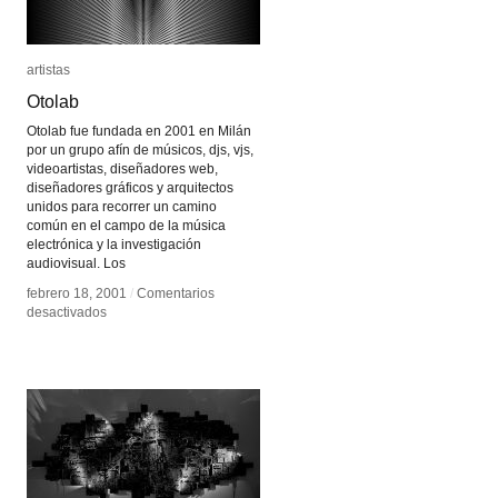
artistas
artistas
Otolab
Otolab
Otolab fue fundada en 2001 en Milán
por un grupo afín de músicos, djs, vjs,
videoartistas, diseñadores web,
diseñadores gráficos y arquitectos
unidos para recorrer un camino
común en el campo de la música
electrónica y la investigación
audiovisual. Los
febrero 18, 2001
febrero 18, 2001
/
/
Comentarios
Comentarios
en
en
desactivados
desactivados
Otolab
Otolab